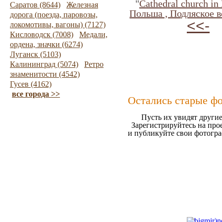
"
Cathedral сhurch in
Саратов (8644)
Железная
Польша , Подляское в
дорога (поезда, паровозы,
<<-
локомотивы, вагоны) (7127)
Кисловодск (7008)
Медали,
ордена, значки (6274)
Луганск (5103)
Калининград (5074)
Ретро
знаменитости (4542)
Гусев (4162)
все города >>
Остались старые ф
Пусть их увидят другие
Зарегистрируйтесь на про
и публикуйте свои фотогр