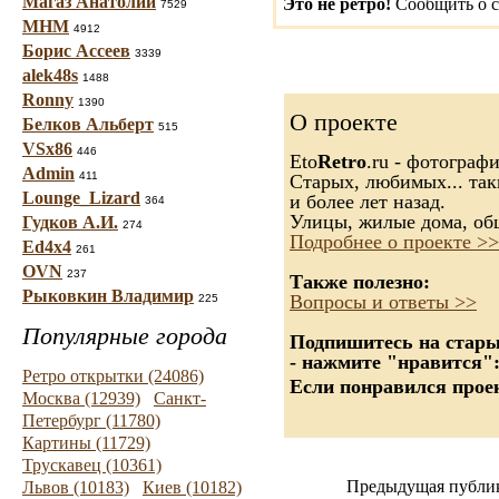
Магаз Анатолий
Это не ретро!
Сообщить о с
7529
МНМ
4912
Борис Ассеев
3339
alek48s
1488
Ronny
1390
О проекте
Белков Альберт
515
VSx86
446
Eto
Retro
.ru - фотограф
Admin
411
Старых, любимых... так
Lounge_Lizard
и более лет назад.
364
Улицы, жилые дома, об
Гудков А.И.
274
Подробнее о проекте >>
Ed4x4
261
OVN
237
Также полезно:
Рыковкин Владимир
Вопросы и ответы >>
225
Популярные города
Подпишитесь на старые
- нажмите "нравится"
Ретро открытки (24086)
Если понравился проек
Москва (12939)
Санкт-
Петербург (11780)
Картины (11729)
Трускавец (10361)
Предыдущая публи
Львов (10183)
Киев (10182)