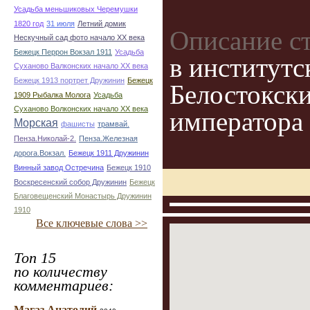
Усадьба меньшиковых Черемушки
1820 год
31 июля
Летний домик
Описание с
Нескучный сад фото начало ХХ века
Бежецк Перрон Вокзал 1911
Усадьба
в институтс
Суханово Валконских начало ХХ века
Бежецк 1913 портрет Дружинин
Бежецк
Белостокск
1909 Рыбалка Молога
Усадьба
Суханово Волконских начало ХХ века
императора
Морская
фашисты
трамвай.
Пенза.Николай-2.
Пенза.Железная
дорога.Вокзал.
Бежецк 1911 Дружинин
Винный завод Остречина
Бежецк 1910
Воскресенский собор Дружинин
Бежецк
Благовещенский Монастырь Дружинин
1910
Все ключевые слова >>
Топ 15
по количеству
комментариев:
Магаз Анатолий