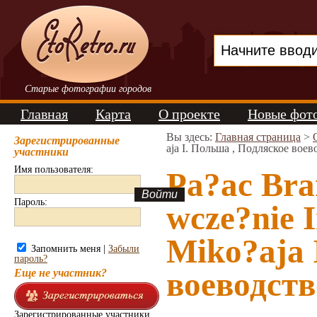
Старые фотографии городов
Главная
Карта
О проекте
Новые фот
Вы здесь:
Главная страница
>
Зарегистрированные
aja I. Польша , Подляское воев
участники
Имя пользователя:
Pa?ac Bra
Пароль:
wcze?nie 
Miko?aja 
Запомнить меня |
Забыли
пароль?
воеводств
Еще не участник?
Зарегистрированные участники