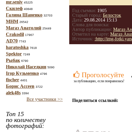
mr.seniv
45225
Скилеф
40848
Год съемки:
1905
Галина Шаненко
Старый город:
Белосток
32703
Дата:
29.08.2014 15:13
МНМ
26542
Слова для поиска:
Магаз Анатолий
25449
Автор публикации:
Магаз А
Отметил на карте:
Магаз Ана
Crakodil
17967
Источник:
:http://img-fotki.
AD70
7743
haratoshka
7618
Spektor
7249
Рыбак
6790
Николай Наседкин
5090
Ігор Кузьменко
Проголосуйте
4796
fischer
4401
за публикацию, если понравилась!
Борис Ассеев
3722
alek48s
3394
Все участники >>
Поделиться ссылкой:
Топ 15
по количеству
фотографий: