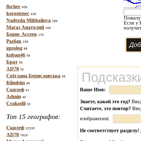
fischer
459
korostenec
436
Пожалу
Nadezda Mihhailova
186
Если у 
Магаз Анатолий
получит
184
Борис Ассеев
178
Рыбак
156
ggeolog
88
kuban46
59
Брат
56
AD70
52
Подсказк
Світлана Бериславська
49
Klimbim
48
Скилеф
Ваше Имя:
41
Admin
40
Знаете, какой это год?
Введ
Crakodil
33
Считаете, это повтор?
Вве
Топ 15 географов:
изображения:
Скилеф
22332
Не соответствует разделу!
AD70
7819