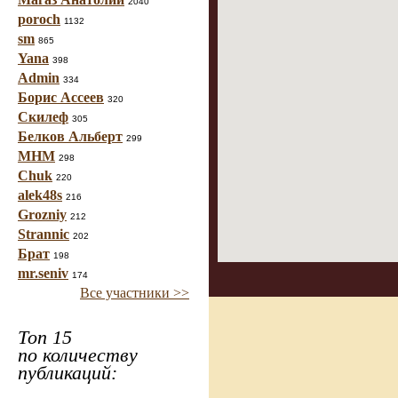
2040
poroch
1132
sm
865
Yana
398
Admin
334
Борис Ассеев
320
Скилеф
305
Белков Альберт
299
МНМ
298
Chuk
220
alek48s
216
Grozniy
212
Strannic
202
Брат
198
mr.seniv
174
Все участники >>
Топ 15
по количеству
публикаций: