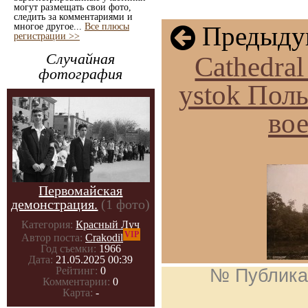
могут размещать свои фото,
следить за комментариями и
многое другое...
Все плюсы
Предыдущ
регистрации >>
Случайная
Cathedral
фотография
ystok Пол
во
Первомайская
демонстрация.
(1 фото)
Категория:
Красный Луч
VIP
Автор поста:
Crakodil
Год съемки:
1966
Дата:
21.05.2025 00:39
Рейтинг:
0
№ Публика
Комментарии:
0
Карта:
-