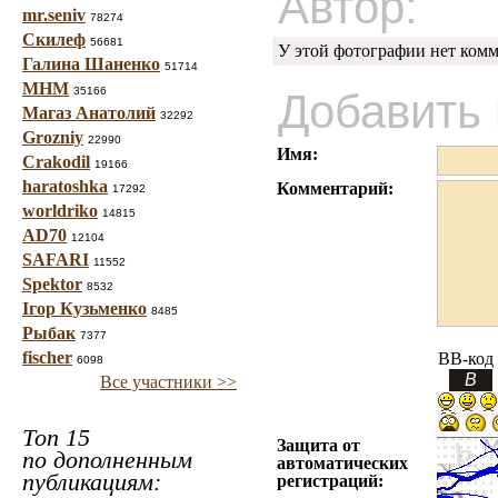
Автор:
mr.seniv
78274
Скилеф
56681
У этой фотографии нет комм
Галина Шаненко
51714
МНМ
35166
Добавить
Магаз Анатолий
32292
Grozniy
22990
Имя:
Crakodil
19166
haratoshka
Комментарий:
17292
worldriko
14815
AD70
12104
SAFARI
11552
Spektor
8532
Ігор Кузьменко
8485
Рыбак
7377
fischer
BB-код
6098
Все участники >>
Топ 15
Защита от
по дополненным
автоматических
публикациям:
регистраций: