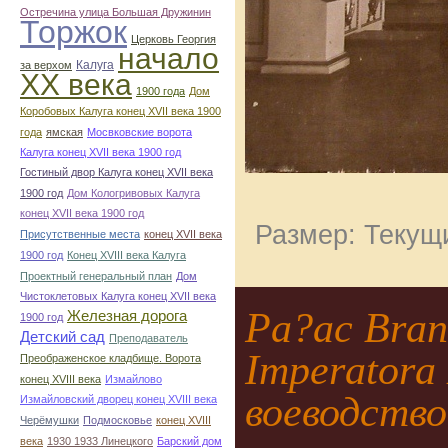
Остречина улица Большая Дружинин
Торжок
Церковь Георгия
начало
Калуга
за верхом
ХХ века
1900 года
Дом
Коробовых Калуга конец ХVII века 1900
года
ямская
Мосвковские ворота
Калуга конец ХVII века 1900 год
Гостиный двор Калуга конец ХVII века
1900 год
Дом Кологривовых Калуга
конец ХVII века 1900 год
Размер: Текущи
Присутственные места
конец ХVII века
1900 год
Конец XVIII века Калуга
Проектный генеральный план
Дом
Чистоклетовых Калуга конец ХVII века
Pa?ac Brani
Железная дорога
1900 год
Детский сад
Преподаватель
Imperatora
Преображенское кладбище. Ворота
конец ХVIII века
Измайлово
воеводство
Измайловский дворец конец ХVIII века
Черёмушки
Подмосковье
конец ХVIII
века
1930 1933 Линецкого
Барский дом