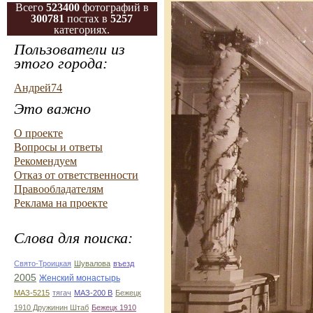
Всего
523400
фотографий в
300781
постах в
5257
категориях.
Пользователи из
этого города:
Андрей74
Это важно
О проекте
Вопросы и ответы
Рекомендуем
Отказ от ответственности
Правообладателям
Реклама на проекте
Слова для поиска:
Свято-Троицкая
Шувалова
въезд
2005
Женский монастырь
МАЗ-5215
тягач
МАЗ-200 В
Бежецк
1910 Дружинин Штаб
Бежецк 1910