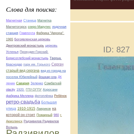
Слова для поиска:
Магнитная
Станица
Магнитка
Магнитогорск
озеро Марупес
лодочная
станция
Главпочта
Фабрика "Аврора".
1965
Богоявленская церковь
Дмитровский монастырь
церковь
ID: 827
Успенья
Прокудин-Горский.
Борисоглебский монастырь
Тверца.
Сергач
Краснодар
парк им. Горького
старый вид сергача
вид из города на
поселок Юбилейный
йошкар-ола
ДК
ленин
Савария
Зеленко
Сомбатхей
olacity
1920.
ГПУ.ОГПУ
Аэросани
фабрика Меллера
фотоплёнка
Ребёнок
ретро-свадьба
Большая
улица
1910-1915
на
Лавриков
которой он стоит
Пожарный
980
г.
Акмолинск
Радзивилов Радивилов
Волынь
Радзивилов