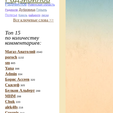
Радивилов
Ровенская область
Дубровица
Горынь
Радивилiв
Полесье
Ковель
райцентр
лиски
Все ключевые слова >>
Топ 15
по количеству
комментариев:
Магаз Анатолий
2040
poroch
1132
sm
865
Yana
398
Admin
334
Борис Ассеев
320
Скилеф
305
Белков Альберт
299
МНМ
298
Chuk
220
alek48s
216
Grozniy