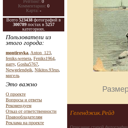
Рейтинг:
0
Комментарии:
0
Карта:
-
Всего
523438
фотографий в
300789
постах в
5257
категориях.
Пользователи из
этого города:
montirovka
,
Anton_123
,
feniks-wenera
,
Feniks1964
,
garry
,
Gosha5767
,
Newgelendgik
,
Nikitos.93rus
,
мигель
Это важно
Размер
О проекте
Вопросы и ответы
Рекомендуем
Отказ от ответственности
Геленджик.Рейд
Правообладателям
Реклама на проекте
Описание старой фотографии