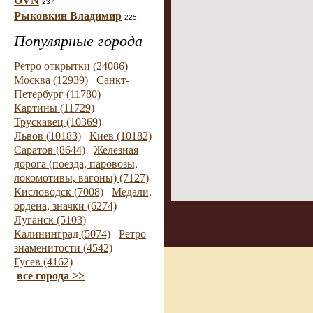
OVN
237
Рыковкин Владимир
225
Популярные города
Ретро открытки (24086)
Москва (12939)
Санкт-
Петербург (11780)
Картины (11729)
Трускавец (10369)
Львов (10183)
Киев (10182)
Саратов (8644)
Железная
дорога (поезда, паровозы,
локомотивы, вагоны) (7127)
Кисловодск (7008)
Медали,
ордена, значки (6274)
Луганск (5103)
Калининград (5074)
Ретро
знаменитости (4542)
Гусев (4162)
все города >>