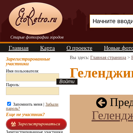
Старые фотографии городов
Главная
Карта
О проекте
Новые фот
Вы здесь:
Главная страница
>
Зарегистрированные
участники
Геленджик
Имя пользователя:
Пароль:
Пред
Запомнить меня |
Забыли
пароль?
Геленд
Еще не участник?
Зарегистрированные участники