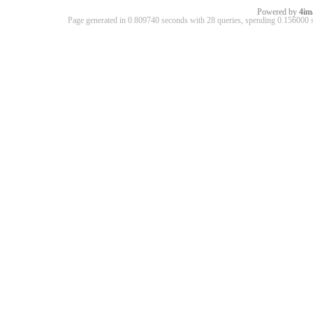
Powered by
4im
Page generated in 0.809740 seconds with 28 queries, spending 0.15600