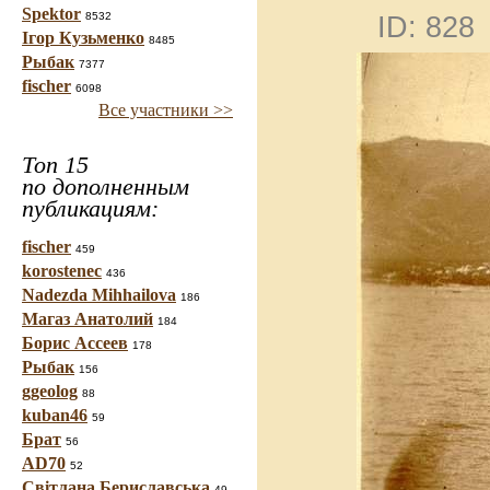
Spektor
8532
ID: 828
Ігор Кузьменко
8485
Рыбак
7377
fischer
6098
Все участники >>
Топ 15
по дополненным
публикациям:
fischer
459
korostenec
436
Nadezda Mihhailova
186
Магаз Анатолий
184
Борис Ассеев
178
Рыбак
156
ggeolog
88
kuban46
59
Брат
56
AD70
52
Світлана Бериславська
49