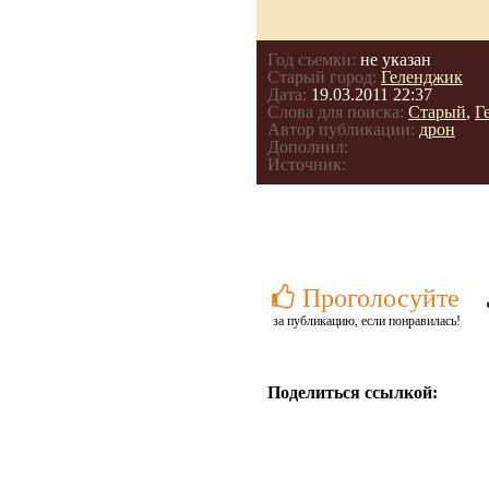
Год съемки:
не указан
Старый город:
Геленджик
Дата:
19.03.2011 22:37
Слова для поиска:
Старый
,
Г
Автор публикации:
дрон
Дополнил:
Источник:
Проголосуйте
за публикацию, если понравилась!
Поделиться ссылкой: