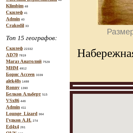
Klimbim
48
Скилеф
41
Admin
40
Crakodil
33
Размер
Топ 15 географов:
Скилеф
Набережна
22332
AD70
7819
Магаз Анатолий
7529
МНМ
4912
Борис Ассеев
3339
alek48s
1488
Ronny
1390
Белков Альберт
515
VSx86
446
Admin
411
Lounge_Lizard
364
Гудков А.И.
274
Ed4x4
261