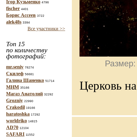
Ігор Кузьменко
4796
fischer
4401
Борис Ассеев
3722
alek48s
3394
Все участники >>
Топ 15
по количеству
фотографий:
Размер:
mr.seniv
78274
Скилеф
56681
Галина Шаненко
Церковь на
51714
МНМ
35166
Магаз Анатолий
32292
Grozniy
22990
Crakodil
19166
haratoshka
17292
worldriko
14815
AD70
12104
SAFARI
11552