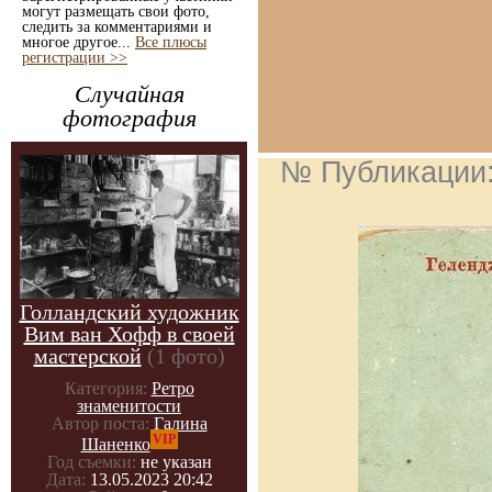
могут размещать свои фото,
следить за комментариями и
многое другое...
Все плюсы
регистрации >>
Случайная
фотография
№ Публикации
Голландский художник
Вим ван Хофф в своей
мастерской
(1 фото)
Категория:
Ретро
знаменитости
Автор поста:
Галина
VIP
Шаненко
Год съемки:
не указан
Дата:
13.05.2023 20:42