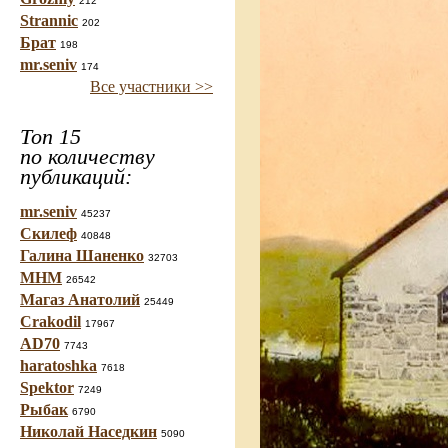
212
Strannic
202
Брат
198
mr.seniv
174
Все участники >>
Топ 15
по количеству
публикаций:
mr.seniv
45237
Скилеф
40848
Галина Шаненко
32703
МНМ
26542
Магаз Анатолий
25449
Crakodil
17967
AD70
7743
haratoshka
7618
Spektor
7249
Рыбак
6790
Николай Наседкин
5090