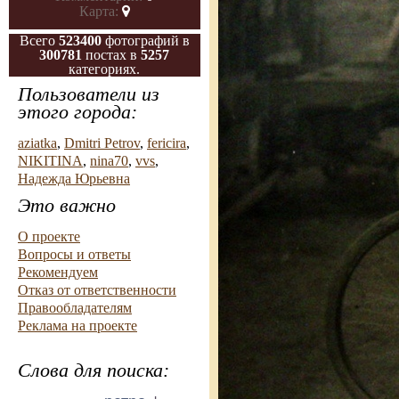
Карта:
Всего
523400
фотографий в
300781
постах в
5257
категориях.
Пользователи из
этого города:
aziatka
,
Dmitri Petrov
,
fericira
,
NIKITINA
,
nina70
,
vvs
,
Надежда Юрьевна
Это важно
О проекте
Вопросы и ответы
Рекомендуем
Отказ от ответственности
Правообладателям
Реклама на проекте
Слова для поиска: