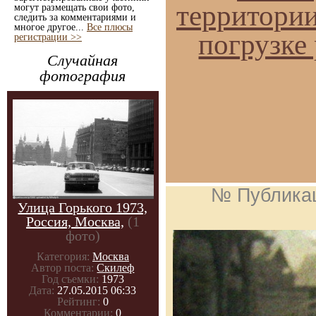
территории
могут размещать свои фото,
следить за комментариями и
многое другое...
Все плюсы
погрузке
регистрации >>
Случайная
фотография
№ Публика
Улица Горького 1973,
Россия, Москва,
(1
фото)
Категория:
Москва
Автор поста:
Скилеф
Год съемки:
1973
Дата:
27.05.2015 06:33
Рейтинг:
0
Комментарии:
0