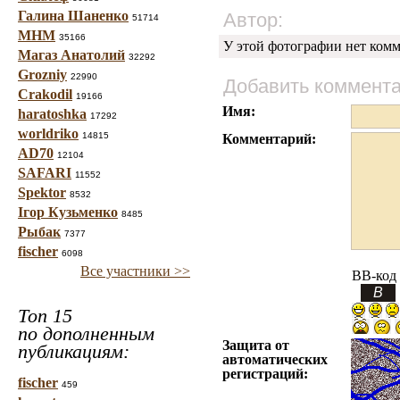
Галина Шаненко
Автор:
51714
МНМ
35166
У этой фотографии нет комм
Магаз Анатолий
32292
Grozniy
22990
Добавить коммент
Crakodil
19166
Имя:
haratoshka
17292
worldriko
14815
Комментарий:
AD70
12104
SAFARI
11552
Spektor
8532
Ігор Кузьменко
8485
Рыбак
7377
fischer
6098
Все участники >>
BB-код
Топ 15
по дополненным
Защита от
публикациям:
автоматических
регистраций:
fischer
459