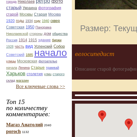
ретро
фото
Николаев
города
старый
фотография
Украина
Старая
Москва
старой
Москвы
1920
годы
сквер
1934
году
1940
Размер: Текущ
1950
Советская
Панорама
дом
Николаевской
стороны
общества
1914
1915
здание
Россия
биржи
вид
Собор
Успенский
1928
часть
начало
велосипедист
Советский
1885
улицы
Московская
фотоателье
Старые
начала
Ленина
трамвай
Описание старой фотографии
Харьков
столетия
улиц
старого
склад
магазин
Все ключевые слова >>
Топ 15
по количеству
комментариев:
Магаз Анатолий
2040
poroch
1132