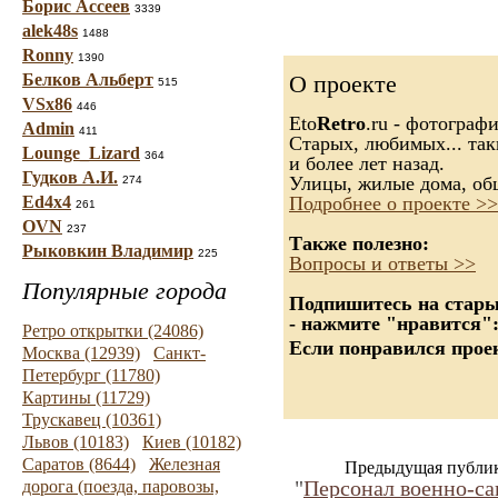
Борис Ассеев
3339
alek48s
1488
Ronny
1390
Белков Альберт
О проекте
515
VSx86
446
Eto
Retro
.ru - фотограф
Admin
411
Старых, любимых... так
Lounge_Lizard
364
и более лет назад.
Гудков А.И.
Улицы, жилые дома, об
274
Ed4x4
Подробнее о проекте >>
261
OVN
237
Также полезно:
Рыковкин Владимир
225
Вопросы и ответы >>
Популярные города
Подпишитесь на старые
- нажмите "нравится"
Ретро открытки (24086)
Если понравился проек
Москва (12939)
Санкт-
Петербург (11780)
Картины (11729)
Трускавец (10361)
Львов (10183)
Киев (10182)
Саратов (8644)
Железная
Предыдущая публи
"
Персонал военно-са
дорога (поезда, паровозы,