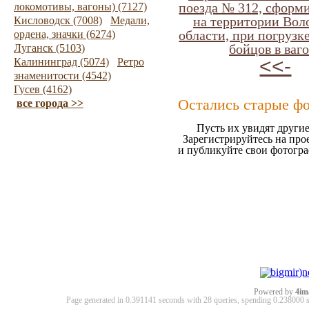
поезда № 312, сформ
локомотивы, вагоны) (7127)
на территории Вол
Кисловодск (7008)
Медали,
области, при погрузк
ордена, значки (6274)
бойцов в ваг
Луганск (5103)
<<-
Калининград (5074)
Ретро
знаменитости (4542)
Гусев (4162)
Остались старые ф
все города >>
Пусть их увидят другие
Зарегистрируйтесь на про
и публикуйте свои фотогр
Powered by
4im
Page generated in 0.391141 seconds with 28 queries, spending 0.23800