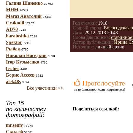
Галина Шаненко
32703
МНМ
26542
Магаз Анатолий
25449
Crakodil
Год съемки:
1918
17967
Старый город:
Вологодская о
AD70
7743
Дата:
29.12.2013 20:43
haratoshka
7618
Слова для поиска:
старинное
Автор публикации:
Ирина С
Spektor
7249
Источник:
личный архив
Рыбак
6790
Николай Наседкин
5090
Ігор Кузьменко
4796
fischer
4401
Борис Ассеев
3722
alek48s
Проголосуйте
3394
Все участники >>
за публикацию, если понравилась!
Топ 15
по количеству
Поделиться ссылкой:
фотографий:
mr.seniv
78274
Скилеф
56681