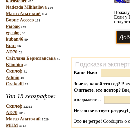
korostenec
436
Nadezda Mihhailova
186
Пожалу
Магаз Анатолий
184
Если у 
Борис Ассеев
178
получит
Рыбак
156
ggeolog
88
kuban46
59
Брат
56
AD70
52
Світлана Бериславська
49
Подсказки экспер
Klimbim
48
Скилеф
41
Ваше Имя:
Admin
40
Crakodil
Знаете, какой это год?
Введ
33
Считаете, это повтор?
Вве
Топ 15 географов:
изображения:
Скилеф
22332
Не соответствует разделу!
AD70
7819
Магаз Анатолий
7529
Это не ретро!
Сообщить о с
МНМ
4912