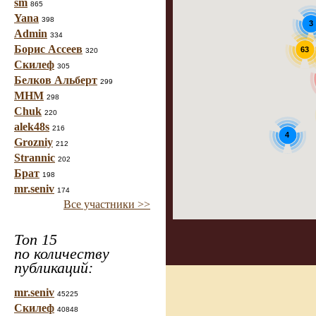
sm
865
Yana
398
3
Admin
334
Борис Ассеев
63
320
Скилеф
305
Белков Альберт
299
МНМ
298
Chuk
220
alek48s
216
4
Grozniy
212
Strannic
202
Брат
198
mr.seniv
174
Все участники >>
Топ 15
по количеству
публикаций:
mr.seniv
45225
Скилеф
40848