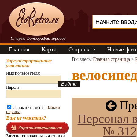
Старые фотографии городов
Главная
Карта
О проекте
Новые фот
Вы здесь:
Главная страница
>
Зарегистрированные
участники
велосипед
Имя пользователя:
Пароль:
Пре
Запомнить меня |
Забыли
пароль?
Персонал 
Еще не участник?
№ 312
Зарегистрированные участники