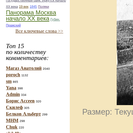
Государственный банк. Иркутск начало
ХХ века
19 век
1845
Поляки
Панорама Москва
начало ХХ века
Губин.
Пражский
Все ключевые слова >>
Топ 15
по количеству
комментариев:
Магаз Анатолий
2040
poroch
1132
sm
865
Yana
398
Admin
334
Борис Ассеев
320
Скилеф
305
Размер: Теку
Белков Альберт
299
МНМ
298
Chuk
220