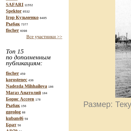
SAFARI
11552
Spektor
8532
Ігор Кузьменко
8485
Рыбак
7377
fischer
6098
Все участники >>
Топ 15
по дополненным
публикациям:
fischer
459
korostenec
436
Nadezda Mihhailova
186
Магаз Анатолий
184
Борис Ассеев
178
Размер: Теку
Рыбак
156
ggeolog
88
kuban46
59
Брат
56