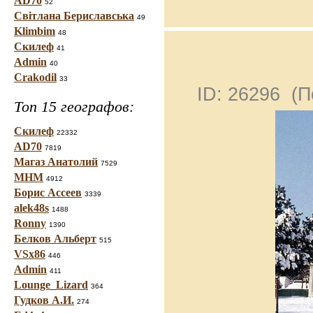
AD70
52
Світлана Бериславська
49
Klimbim
48
Скилеф
41
Admin
40
Crakodil
33
ID: 26296 (
Топ 15 географов:
Скилеф
22332
AD70
7819
Магаз Анатолий
7529
МНМ
4912
Борис Ассеев
3339
alek48s
1488
Ronny
1390
Белков Альберт
515
VSx86
446
Admin
411
Lounge_Lizard
364
Гудков А.И.
274