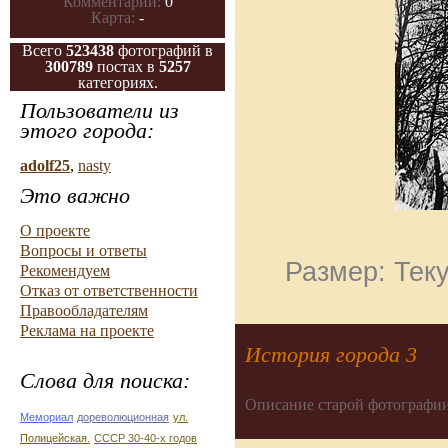
Комментарии:
0
Карта:
-
Всего
523438
фотографий в
300789
постах в
5257
категориях.
Пользователи из
этого города:
adolf25
,
nasty
Это важно
О проекте
Вопросы и ответы
Размер: Теку
Рекомендуем
Отказ от ответственности
Правообладателям
Реклама на проекте
История города 3
Слова для поиска:
Описание старой фотографии
Мемориал
дореволюционная
ул.
Полицейская.
СССР 30-40-х годов