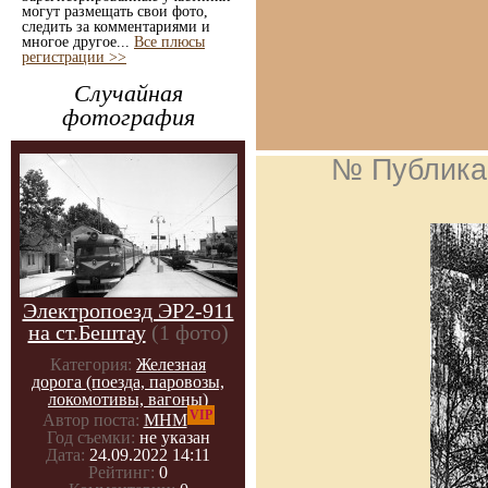
могут размещать свои фото,
следить за комментариями и
многое другое...
Все плюсы
регистрации >>
Случайная
фотография
№ Публика
Электропоезд ЭР2-911
на ст.Бештау
(1 фото)
Категория:
Железная
дорога (поезда, паровозы,
локомотивы, вагоны)
VIP
Автор поста:
МНМ
Год съемки:
не указан
Дата:
24.09.2022 14:11
Рейтинг:
0