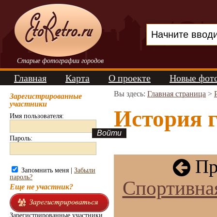
Старые фотографии городов
Главная
Карта
О проекте
Новые фот
Вы здесь:
Главная страница
>
Зарегистрированные
участники
История г
Имя пользователя:
Пароль:
Пр
Запомнить меня |
Забыли
пароль?
Спортивная
Еще не участник?
Зарегистрированные участники