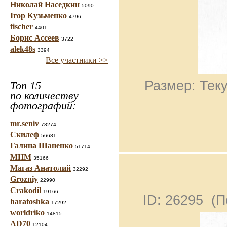
Николай Наседкин
5090
Ігор Кузьменко
4796
fischer
4401
Борис Ассеев
3722
alek48s
3394
Все участники >>
Размер: Теку
Топ 15
по количеству
фотографий:
mr.seniv
78274
Скилеф
56681
Галина Шаненко
51714
МНМ
35166
Магаз Анатолий
32292
Grozniy
22990
Crakodil
19166
ID: 26295 (
haratoshka
17292
worldriko
14815
AD70
12104