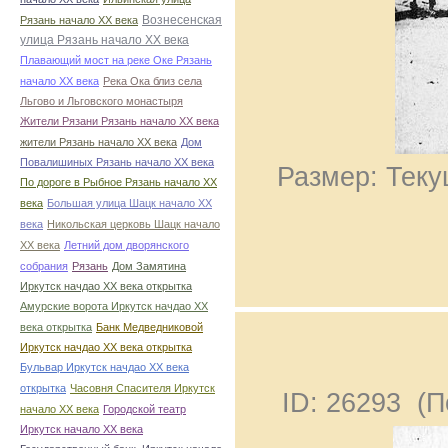
Вознесенская
Рязань начало ХХ века
улица Рязань начало ХХ века
Плавающий мост на реке Оке Рязань
начало ХХ века
Река Ока близ села
Льгово и Льговского монастыря
Жители Рязани Рязань начало ХХ века
жители Рязань начало ХХ века
Дом
Повалишиных Рязань начало ХХ века
Размер: Теку
По дороге в Рыбное Рязань начало ХХ
века
Большая улица Шацк начало ХХ
века
Никольская церковь Шацк начало
ХХ века
Летний дом дворянского
собрания
Рязань
Дом Замятина
Иркутск начдао ХХ века открытка
Амурские ворота Иркутск начдао ХХ
века открытка
Банк Медведниковой
Иркутск начдао ХХ века открытка
Бульвар Иркутск начдао ХХ века
открытка
Часовня Спасителя Иркутск
ID: 26293 (
начало ХХ века
Городской театр
Иркутск начало ХХ века