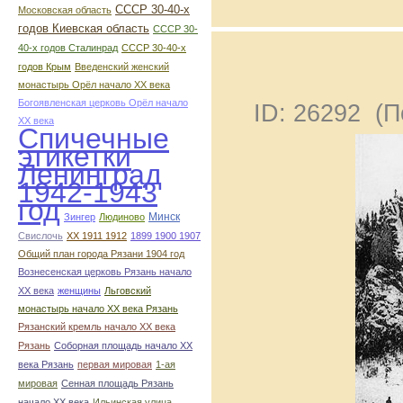
СССР 30-40-х
Московская область
годов Киевская область
СССР 30-
40-х годов Сталинрад
СССР 30-40-х
годов Крым
Введенский женский
монастырь Орёл начало ХХ века
Богоявленская церковь Орёл начало
ID: 26292 (
ХХ века
Спичечные
этикетки
Ленинград
1942-1943
год
Минск
Зингер
Людиново
Свислочь
XX 1911 1912
1899 1900 1907
Общий план города Рязани 1904 год
Вознесенская церковь Рязань начало
ХХ века
женщины
Льговский
монастырь начало ХХ века Рязань
Рязанский кремль начало ХХ века
Рязань
Соборная площадь начало ХХ
века Рязань
первая мировая
1-ая
мировая
Сенная площадь Рязань
начало ХХ века
Ильинская улица