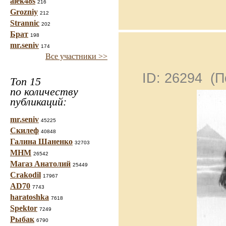
alek48s
216
Grozniy
212
Strannic
202
Брат
198
mr.seniv
174
Все участники >>
ID: 26294 (
Топ 15
по количеству
публикаций:
mr.seniv
45225
Скилеф
40848
Галина Шаненко
32703
МНМ
26542
Магаз Анатолий
25449
Crakodil
17967
AD70
7743
haratoshka
7618
Spektor
7249
Рыбак
6790