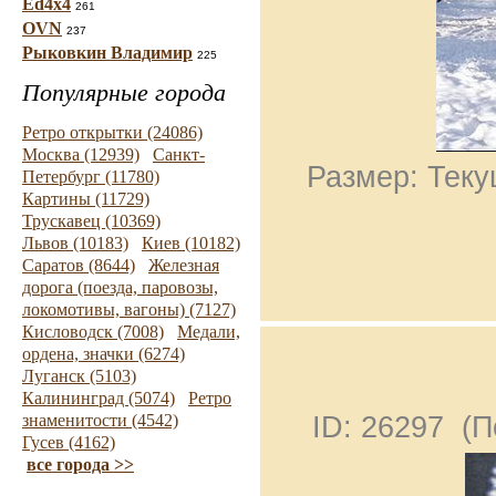
Ed4x4
261
OVN
237
Рыковкин Владимир
225
Популярные города
Ретро открытки (24086)
Москва (12939)
Санкт-
Размер: Теку
Петербург (11780)
Картины (11729)
Трускавец (10369)
Львов (10183)
Киев (10182)
Саратов (8644)
Железная
дорога (поезда, паровозы,
локомотивы, вагоны) (7127)
Кисловодск (7008)
Медали,
ордена, значки (6274)
Луганск (5103)
Калининград (5074)
Ретро
знаменитости (4542)
ID: 26297 (
Гусев (4162)
все города >>