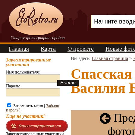
Старые фотографии городов
Главная
Карта
О проекте
Новые фот
Вы здесь:
Главная страница
>
Зарегистрированные
участники
Спасская
Имя пользователя:
Василия Б
Пароль:
Запомнить меня |
Забыли
пароль?
Пре
Еще не участник?
фото
Зарегистрированные участники