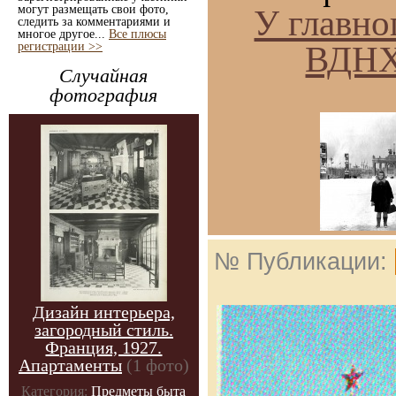
могут размещать свои фото,
У главно
следить за комментариями и
многое другое...
Все плюсы
ВДНХ
регистрации >>
Случайная
фотография
№ Публикации:
Дизайн интерьера,
загородный стиль.
Франция, 1927.
Апартаменты
(1 фото)
Категория:
Предметы быта