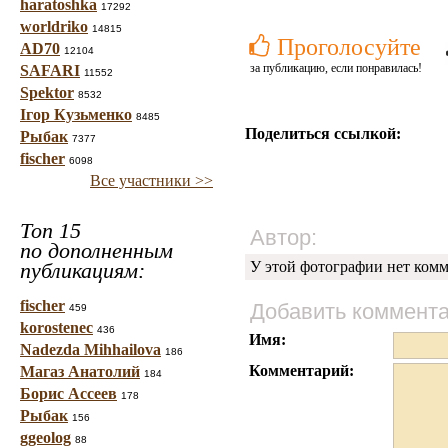
haratoshka
17292
worldriko
14815
Проголосуйте
AD70
12104
за публикацию, если понравилась!
SAFARI
11552
Spektor
8532
Ігор Кузьменко
8485
Поделиться ссылкой:
Рыбак
7377
fischer
6098
Все участники >>
Топ 15
Автор:
по дополненным
публикациям:
У этой фотографии нет комм
fischer
Добавить коммент
459
korostenec
436
Имя:
Nadezda Mihhailova
186
Комментарий:
Магаз Анатолий
184
Борис Ассеев
178
Рыбак
156
ggeolog
88