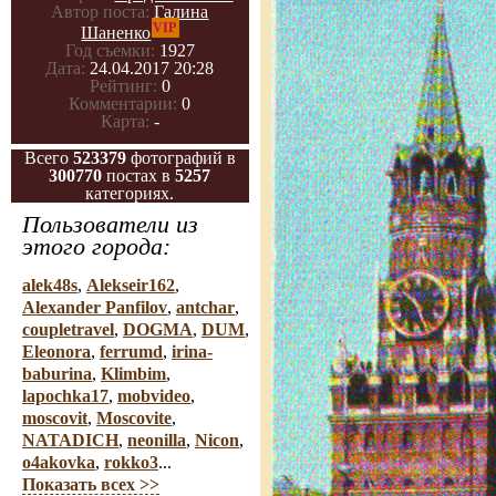
Автор поста:
Галина
VIP
Шаненко
Год съемки:
1927
Дата:
24.04.2017 20:28
Рейтинг:
0
Комментарии:
0
Карта:
-
Всего
523379
фотографий в
300770
постах в
5257
категориях.
Пользователи из
этого города:
alek48s
,
Alekseir162
,
Alexander Panfilov
,
antchar
,
coupletravel
,
DOGMA
,
DUM
,
Eleonora
,
ferrumd
,
irina-
baburina
,
Klimbim
,
lapochka17
,
mobvideo
,
moscovit
,
Moscovite
,
NATADICH
,
neonilla
,
Nicon
,
o4akovka
,
rokko3
...
Показать всех >>