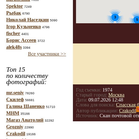
Spektor
7249
Рыбак
6790
3
Николай Наседкин
5
5090
Ігор Кузьменко
4796
3
fischer
4401
Борис Ассеев
3722
alek48s
3394
Все участники >>
Топ 15
по количеству
фотографий:
Год съемки:
1974
mr.seniv
78260
Старый город:
Москва
Скилеф
Дата:
09.07.2026 12:48
56681
Слова для поиска:
Спасская 
Галина Шаненко
51710
V
Автор публикации:
Crakodil
МНМ
35166
Источник:
Скан почтовой от
Магаз Анатолий
32292
Grozniy
22990
Crakodil
19166