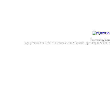
Powered by
4im
Page generated in 0.368733 seconds with 28 queries, spending 0.27500