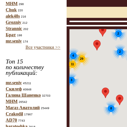
МНМ
298
Chuk
220
alek48s
216
Grozniy
212
Strannic
202
2
Брат
198
mr.seniv
174
Все участники >>
2
4
29
Топ 15
8
11
по количеству
публикаций:
3
mr.seniv
45211
Скилеф
40848
Галина Шаненко
32703
МНМ
26542
Магаз Анатолий
25449
8
Crakodil
17967
AD70
7743
haratoshka
7618