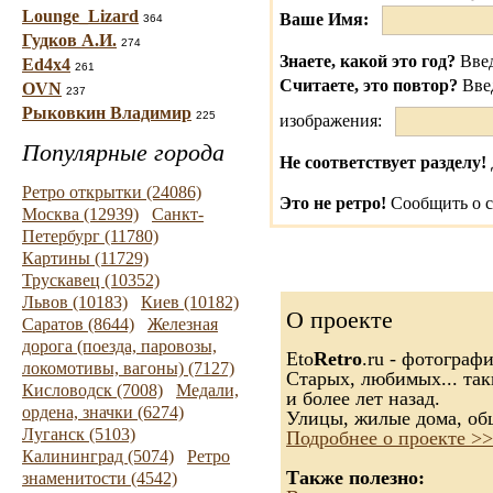
Lounge_Lizard
Ваше Имя:
364
Гудков А.И.
274
Знаете, какой это год?
Введ
Ed4x4
261
Считаете, это повтор?
Вве
OVN
237
Рыковкин Владимир
225
изображения:
Популярные города
Не соответствует разделу!
Ретро открытки (24086)
Это не ретро!
Сообщить о с
Москва (12939)
Санкт-
Петербург (11780)
Картины (11729)
Трускавец (10352)
Львов (10183)
Киев (10182)
О проекте
Саратов (8644)
Железная
дорога (поезда, паровозы,
Eto
Retro
.ru - фотограф
локомотивы, вагоны) (7127)
Старых, любимых... так
Кисловодск (7008)
Медали,
и более лет назад.
ордена, значки (6274)
Улицы, жилые дома, об
Луганск (5103)
Подробнее о проекте >>
Калининград (5074)
Ретро
Также полезно:
знаменитости (4542)