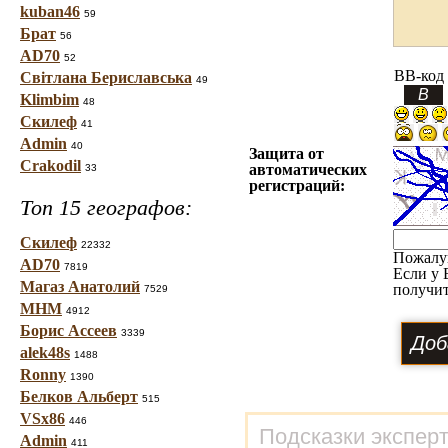
kuban46
59
Брат
56
AD70
52
BB-код
Світлана Бериславська
49
Klimbim
48
Скилеф
41
Admin
40
Защита от
Crakodil
автоматических
33
регистраций:
Топ 15 географов:
Скилеф
22332
Пожалу
AD70
7819
Если у 
Магаз Анатолий
получит
7529
МНМ
4912
Борис Ассеев
3339
alek48s
1488
Ronny
1390
Белков Альберт
515
VSx86
446
Подсказки экспер
Admin
411