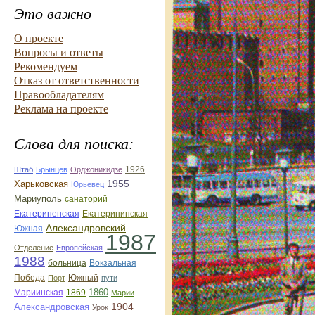
Это важно
О проекте
Вопросы и ответы
Рекомендуем
Отказ от ответственности
Правообладателям
Реклама на проекте
Слова для поиска:
1926
Штаб
Брынцев
Орджоникидзе
1955
Харьковская
Юрьевец
Мариуполь
санаторий
Екатериненская
Екатерининская
Александровский
Южная
1987
Отделение
Европейская
1988
больница
Вокзальная
Победа
Южный
Порт
пути
1860
Мариинская
1869
Марии
1904
Александровская
Урок