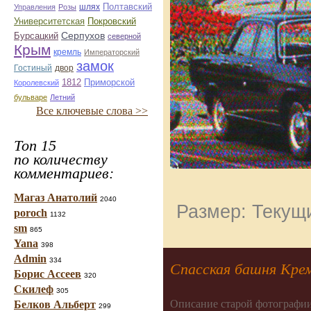
шлях
Полтавский
Управления
Розы
Университетская
Покровский
Серпухов
Бурсацкий
северной
Крым
кремль
Императорский
замок
Гостиный
двор
Приморской
1812
Королевский
бульваре
Летний
Все ключевые слова >>
Топ 15
по количеству
комментариев:
Магаз Анатолий
2040
Размер: Текущи
poroch
1132
sm
865
Yana
398
Admin
334
Спасская башня Крем
Борис Ассеев
320
Скилеф
305
Описание старой фотографии
Белков Альберт
299