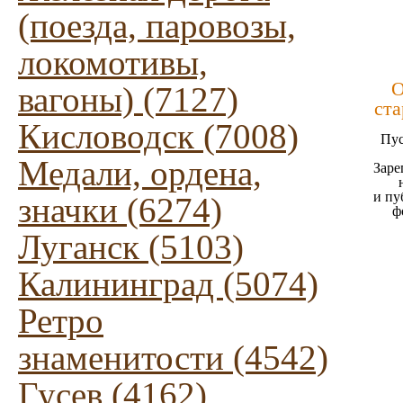
(поезда, паровозы,
локомотивы,
О
вагоны) (7127)
ста
Кисловодск (7008)
Пус
Медали, ордена,
Заре
и пу
значки (6274)
ф
Луганск (5103)
Калининград (5074)
Ретро
знаменитости (4542)
Гусев (4162)