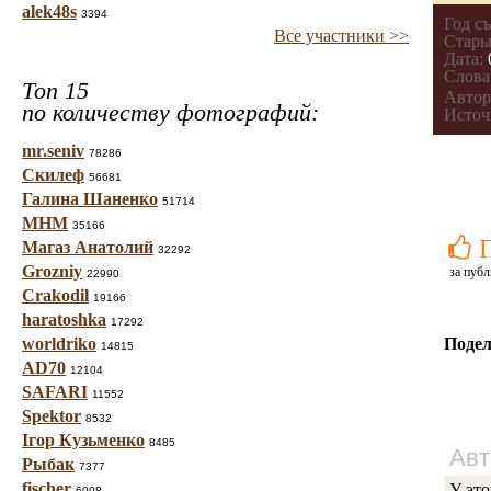
alek48s
3394
Год с
Все участники >>
Стары
Дата:
Слова
Топ 15
Автор
по количеству фотографий:
Источ
mr.seniv
78286
Скилеф
56681
Галина Шаненко
51714
МНМ
35166
Магаз Анатолий
32292
Grozniy
за публ
22990
Crakodil
19166
haratoshka
17292
worldriko
Подел
14815
AD70
12104
SAFARI
11552
Spektor
8532
Ігор Кузьменко
8485
Авт
Рыбак
7377
fischer
У это
6098