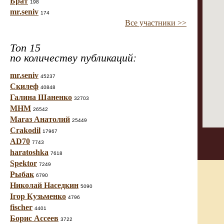
Брат
198
mr.seniv
174
Все участники >>
Топ 15
по количеству публикаций:
mr.seniv
45237
Скилеф
40848
Галина Шаненко
32703
МНМ
26542
Магаз Анатолий
25449
Crakodil
17967
AD70
7743
haratoshka
7618
Spektor
7249
Рыбак
6790
Николай Наседкин
5090
Ігор Кузьменко
4796
fischer
4401
Борис Ассеев
3722