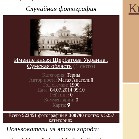
К
Случайная фотография
Имение князя Щербатова Украина ,
Сумская область
(1 фото)
Категория:
Терны
Автор поста:
Магаз Анатолий
Год съемки:
1900
Дата:
04.07.2014 09:10
Рейтинг:
0
Комментарии:
0
Карта:
Всего
523451
фотографий в
300790
постах в
5257
категориях.
Пользователи из этого города: