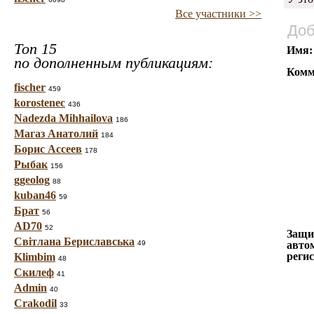
Все участники >>
Доб
Топ 15
Имя:
по дополненным публикациям:
Комм
fischer
459
korostenec
436
Nadezda Mihhailova
186
Магаз Анатолий
184
Борис Ассеев
178
Рыбак
156
ggeolog
88
kuban46
59
Брат
56
AD70
52
Защи
Світлана Бериславська
49
авто
реги
Klimbim
48
Скилеф
41
Admin
40
Crakodil
33