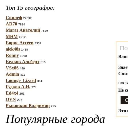
Топ 15 географов:
Скилеф
22332
AD70
7819
Магаз Анатолий
7529
МНМ
4912
Борис Ассеев
3339
По
alek48s
1488
Ronny
Ваш
1390
Белков Альберт
515
Знае
VSx86
446
Счит
Admin
411
Lounge_Lizard
364
пост
Гудков А.И.
274
Не с
Ed4x4
261
OVN
237
Рыковкин Владимир
225
Это 
Популярные города