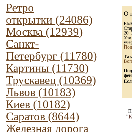
Ретро
О 
открытки (24086)
Eto
Москва (12939)
Ста
20, 
Ули
Санкт-
уче
Под
Петербург (11780)
Так
Воп
Картины (11730)
Под
фей
Трускавец (10369)
Есл
Львов (10183)
Киев (10182)
П
Саратов (8644)
"
К
Железная дорога