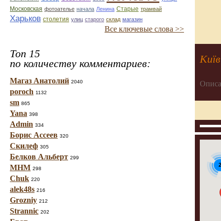
Старые
Московская
фотоателье
начала
Ленина
трамвай
Харьков
столетия
улиц
старого
склад
магазин
Все ключевые слова >>
Топ 15
Київ
по количеству комментариев:
Магаз Анатолий
2040
Описа
poroch
1132
sm
865
Yana
398
Admin
334
Борис Ассеев
320
Скилеф
305
Белков Альберт
299
МНМ
298
Chuk
220
alek48s
216
Grozniy
212
Strannic
202