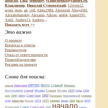
autocad
,
Lina
,
selindger
,
vi.timchenko@yandex.ru
,
Влакдимир
,
Николай Сухомозский
,
12sveta12
,
acula_store
,
air_cell
,
Aleks1984
,
Alesgood
,
AlesyaSH
,
Alexabohanskiy
,
Alexanis
,
Alkore
,
am04
,
Anatol191
,
And1
,
Andres13
,
Andrew
...
Показать всех >>
Это важно
О проекте
Вопросы и ответы
Рекомендуем
Отказ от ответственности
Правообладателям
Реклама на проекте
Слова для поиска:
ретро
фото
старый
Николаев
Украина
города
фотография
Старая
Москва
1920
годы
старой
Москвы
1934
1950
сквер
году
1940
Советская
Панорама
Николаевской
стороны
вид
дом
1914
1915
здание
общества
Россия
биржи
1928
часть
начало
Собор
Успенский
Советский
1885
улицы