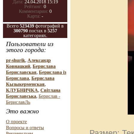
Дата:
24.04.2018 15:19
Рейтинг:
0
Комментарии:
0
Карта:
-
Всего
523439
фотографий в
300790
постах в
5257
категориях.
Пользователи из
этого города:
pr-shurik
,
Александр
Ковнацкий
,
Берислава
Бериславская
,
Берислава із
Берислава
,
Берислава
Кызыкерменская
,
КЛУБНИЧКА
,
Свiтлана
Бериславська
,
Берислав -
БериславЛь
Это важно
О проекте
Вопросы и ответы
Размер: Тек
Рекомендуем