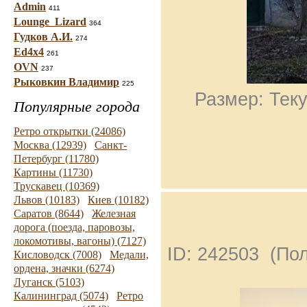
Admin
411
Lounge_Lizard
364
Гудков А.И.
274
Ed4x4
261
OVN
237
Рыковкин Владимир
225
Размер: Теку
Популярные города
Ретро открытки (24086)
Москва (12939)
Санкт-
Петербург (11780)
Картины (11730)
Трускавец (10369)
Львов (10183)
Киев (10182)
Саратов (8644)
Железная
дорога (поезда, паровозы,
локомотивы, вагоны) (7127)
ID: 242503 (По
Кисловодск (7008)
Медали,
ордена, значки (6274)
Луганск (5103)
Калининград (5074)
Ретро