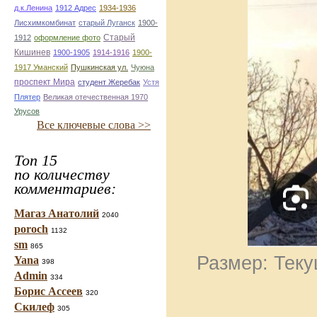
д.к.Ленина
1912 Адрес
1934-1936
Лисхимкомбинат
старый Луганск
1900-
Старый
1912
оформление фото
Кишинев
1900-1905
1914-1916
1900-
1917 Уманский
Пушкинская ул.
Чуюна
проспект Мира
студент Жеребак
Устя
Плятер
Великая отечественная 1970
Урусов
Все ключевые слова >>
Топ 15
по количеству
комментариев:
Магаз Анатолий
2040
poroch
1132
sm
865
Размер: Теку
Yana
398
Admin
334
Борис Ассеев
320
Скилеф
305