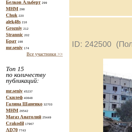
Белков Альберт
299
МНМ
298
Chuk
220
alek48s
216
Grozniy
212
Strannic
202
Брат
ID: 242500 (По
198
mr.seniv
174
Все участники >>
Топ 15
по количеству
публикаций:
mr.seniv
45237
Скилеф
40848
Галина Шаненко
32703
МНМ
26542
Магаз Анатолий
25449
Crakodil
17967
AD70
7743