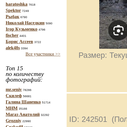
haratoshka
7618
Spektor
7249
Рыбак
6790
Николай Наседкин
5090
Ігор Кузьменко
4796
fischer
4401
Борис Ассеев
3722
alek48s
3394
Размер: Теку
Все участники >>
Топ 15
по количеству
фотографий:
mr.seniv
78286
Скилеф
56681
Галина Шаненко
51714
МНМ
35166
Магаз Анатолий
32292
ID: 242501 (По
Grozniy
22990
Crakodil