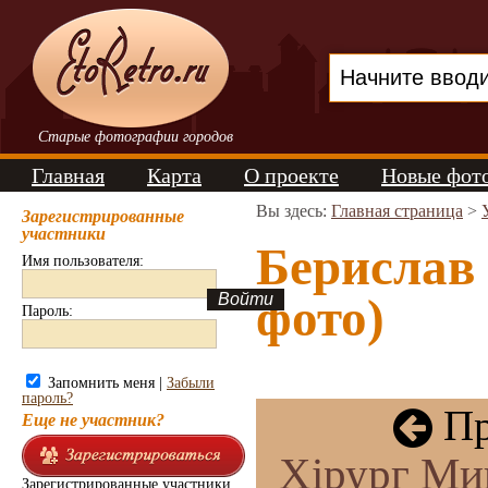
Старые фотографии городов
Главная
Карта
О проекте
Новые фот
Вы здесь:
Главная страница
>
Зарегистрированные
участники
Берислав 
Имя пользователя:
фото)
Пароль:
Запомнить меня |
Забыли
пароль?
Пр
Еще не участник?
Хірург Мик
Зарегистрированные участники