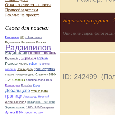
Отказ от ответственности
Правообладателям
Реклама на проекте
Берислав разрушен "д
Слова для поиска:
Описание старой фотографии
Пожарный
980
г. Акмолинск
Радзивилов Радивилов Волынь
Радзивилов
Радивилов
Ровенская область
Дубровица
Горынь
Радивилiв
Полесье
Ковель
райцентр
лиски
Красноуфимск
околица
Новый Двор
ID: 242499 (По
старое пожарное депо
Славянск 1890-
1925
Славянск
соленое озеро 1920
Ровенщина
Воробин
Орда
Дебальцево
старые фото
граница
Александр Невский
литейный завод
Пожарные.1900-1910
Здание управы
1900-1910.Пожарные
Луганск В 20-г.здесь построят