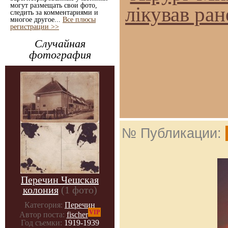
могут размещать свои фото,
лікував ра
следить за комментариями и
многое другое...
Все плюсы
регистрации >>
Случайная
фотография
№ Публикации:
Перечин Чешская
колония
(1 фото)
Категория:
Перечин
VIP
Автор поста:
fischer
Год съемки:
1919-1939