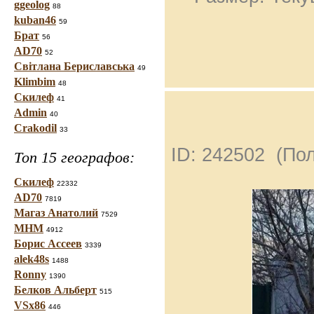
ggeolog
88
kuban46
59
Брат
56
AD70
52
Світлана Бериславська
49
Klimbim
48
Скилеф
41
Admin
40
Crakodil
33
ID: 242502 (По
Топ 15 географов:
Скилеф
22332
AD70
7819
Магаз Анатолий
7529
МНМ
4912
Борис Ассеев
3339
alek48s
1488
Ronny
1390
Белков Альберт
515
VSx86
446