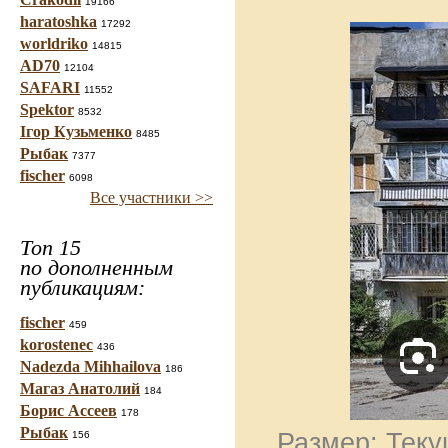
19166
haratoshka
17292
worldriko
14815
AD70
12104
SAFARI
11552
Spektor
8532
Ігор Кузьменко
8485
Рыбак
7377
fischer
6098
Все участники >>
Топ 15
по дополненным
публикациям:
fischer
459
korostenec
436
Nadezda Mihhailova
186
Магаз Анатолий
184
Борис Ассеев
178
Рыбак
Размер: Теку
156