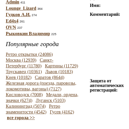
Admin
411
Имя:
Lounge_Lizard
364
Комментарий:
Гудков А.И.
274
Ed4x4
261
OVN
237
Рыковкин Владимир
225
Популярные города
Ретро открытки (24086)
Москва (12939)
Санкт-
Петербург (11780)
Картины (11729)
Трускавец (10361)
Львов (10183)
Киев (10182)
Саратов (8644)
Защита от
Железная дорога (поезда, паровозы,
автоматических
локомотивы, вагоны) (7127)
регистраций:
Кисловодск (7008)
Медали, ордена,
значки (6274)
Луганск (5103)
Калининград (5074)
Ретро
знаменитости (4542)
Гусев (4162)
все города >>