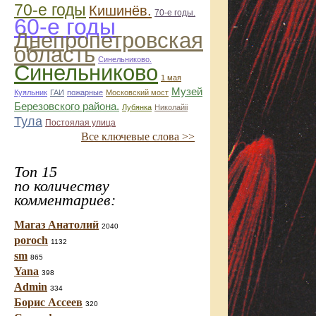
70-е годы
Кишинёв.
70-е годы.
60-е годы
Днепропетровская
область
Синельниково.
Синельниково
1 мая
Музей
Куяльник
ГАИ
пожарные
Московский мост
Березовского района.
Лубянка
Николайii
Тула
Постоялая улица
Все ключевые слова >>
Топ 15
по количеству
комментариев:
Магаз Анатолий
2040
poroch
1132
sm
865
Yana
398
Admin
334
Борис Ассеев
320