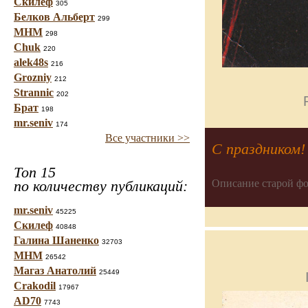
Скилеф
305
Белков Альберт
299
МНМ
298
Chuk
220
alek48s
216
Grozniy
212
Strannic
202
Брат
198
mr.seniv
174
Все участники >>
С праздником!
Топ 15
Описание старой фо
по количеству публикаций:
mr.seniv
45225
Скилеф
40848
Галина Шаненко
32703
МНМ
26542
Магаз Анатолий
25449
Crakodil
17967
AD70
7743