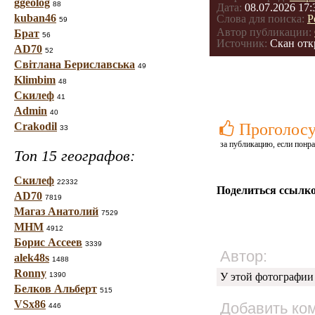
ggeolog
88
Дата:
08.07.2026 17:
kuban46
Слова для поиска:
Р
59
Автор публикации:
Брат
56
Источник:
Скан отк
AD70
52
Світлана Бериславська
49
Klimbim
48
Скилеф
41
Admin
40
Crakodil
Проголосу
33
за публикацию, если понра
Топ 15 географов:
Скилеф
22332
Поделиться ссылко
AD70
7819
Магаз Анатолий
7529
МНМ
4912
Борис Ассеев
3339
Автор:
alek48s
1488
Ronny
1390
У этой фотографии
Белков Альберт
515
VSx86
Добавить ко
446