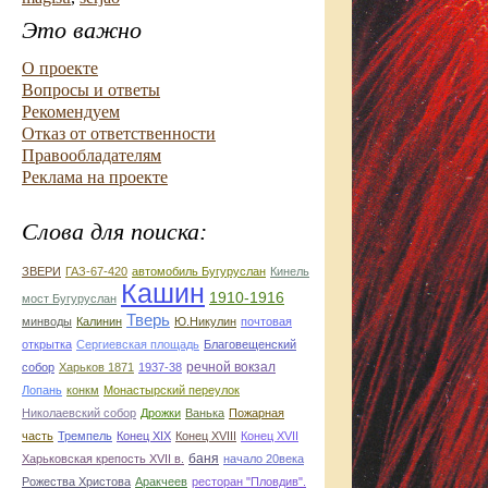
Это важно
О проекте
Вопросы и ответы
Рекомендуем
Отказ от ответственности
Правообладателям
Реклама на проекте
Слова для поиска:
ЗВЕРИ
ГАЗ-67-420
автомобиль Бугуруслан
Кинель
Кашин
1910-1916
мост Бугуруслан
Тверь
минводы
Калинин
Ю.Никулин
почтовая
открытка
Сергиевская площадь
Благовещенский
речной вокзал
собор
Харьков 1871
1937-38
Лопань
конкм
Монастырский переулок
Николаевский собор
Дрожки
Ванька
Пожарная
часть
Тремпель
Конец XIX
Конец XVIII
Конец XVII
баня
Харьковская крепость XVII в.
начало 20века
Рожества Христова
Аракчеев
ресторан "Пловдив".