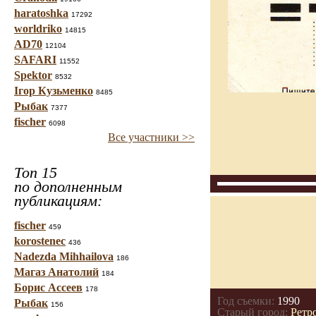
haratoshka
17292
worldriko
14815
AD70
12104
SAFARI
11552
Spektor
8532
Ігор Кузьменко
8485
Рыбак
7377
fischer
6098
Все участники >>
Топ 15
по дополненным
публикациям:
fischer
459
korostenec
436
Nadezda Mihhailova
186
Магаз Анатолий
184
Борис Ассеев
178
Год съемки:
1990
Рыбак
156
Старый город:
Ретр