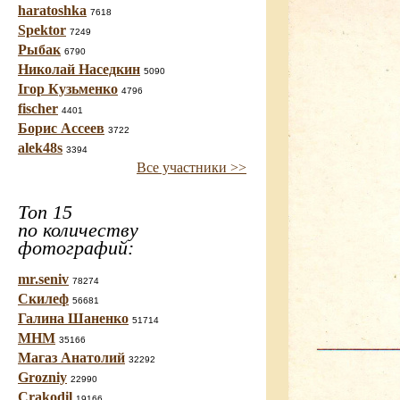
haratoshka
7618
Spektor
7249
Рыбак
6790
Николай Наседкин
5090
Ігор Кузьменко
4796
fischer
4401
Борис Ассеев
3722
alek48s
3394
Все участники >>
Топ 15
по количеству
фотографий:
mr.seniv
78274
Скилеф
56681
Галина Шаненко
51714
МНМ
35166
Магаз Анатолий
32292
Grozniy
22990
Crakodil
19166