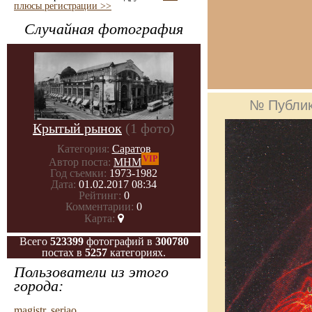
плюсы регистрации >>
Случайная фотография
№ Публи
Крытый рынок
(1 фото)
Категория:
Саратов
VIP
Автор поста:
МНМ
Год съемки:
1973-1982
Дата:
01.02.2017 08:34
Рейтинг:
0
Комментарии:
0
Карта:
Всего
523399
фотографий в
300780
постах в
5257
категориях.
Пользователи из этого
города:
magistr
,
serjao