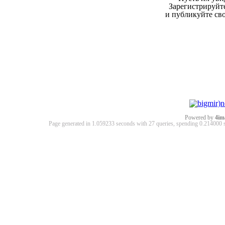
Зарегистрируйте
и публикуйте св
Powered by
4im
Page generated in 1.059233 seconds with 27 queries, spending 0.21400