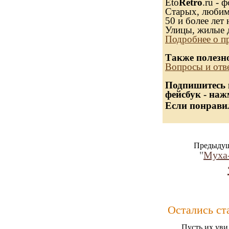
Eto
Retro
.ru - 
Старых, любимы
50 и более лет 
Улицы, жилые 
Подробнее о п
Также полезн
Вопросы и отв
Подпишитесь н
фейсбук - наж
Если понравил
Предыдущ
"
Муха-
Остались ст
Пусть их уви