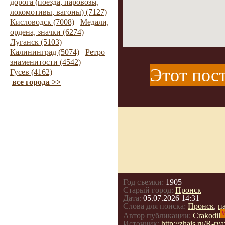
дорога (поезда, паровозы,
локомотивы, вагоны) (7127)
Кисловодск (7008)
Медали,
ордена, значки (6274)
Луганск (5103)
Калининград (5074)
Ретро
знаменитости (4542)
Этот пост
Гусев (4162)
все города >>
Год съемки:
1905
Старый город:
Пронск
Дата:
05.07.2026 14:31
Слова для поиска:
Пронск
,
п
V
Автор публикации:
Crakodil
Источник:
http://zhais.ru/R-r