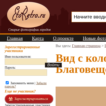
Старые фотографии городов
Главная
Карта
О проекте
Новые фот
Вы здесь:
Главная страница
>
Зарегистрированные
участники
Вид с ко
Имя пользователя:
Благовеще
Пароль:
Запомнить меня |
Забыли
пароль?
Еще не участник?
Зарегистрированные участники