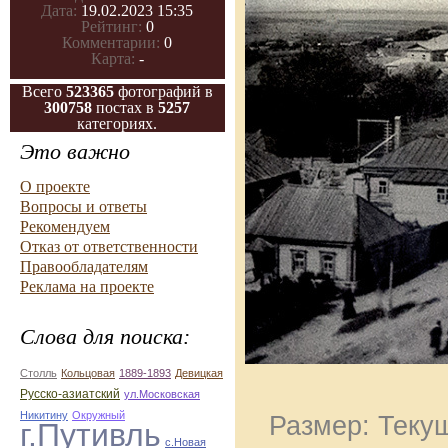
Дата:
19.02.2023 15:35
Рейтинг:
0
Комментарии:
0
Карта:
-
Всего
523365
фотографий в
300758
постах в
5257
категориях.
Это важно
О проекте
Вопросы и ответы
Рекомендуем
Отказ от ответственности
Правообладателям
Реклама на проекте
Слова для поиска:
Столль
Кольцовая
1889-1893
Девицкая
Русско-азиатский
ул.Московская
Никитину
Окружный
Размер: Текущ
г.Путивль
с.Новая