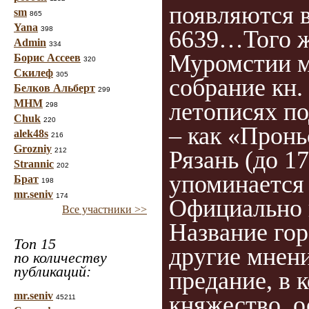
появляются в
sm
865
Yana
398
6639…Того же
Admin
334
Муромстии м
Борис Ассеев
320
Скилеф
305
собрание кн.
Белков Альберт
299
МНМ
летописях по
298
Chuk
220
– как «Пронь
alek48s
216
Grozniy
Рязань (до 1
212
Strannic
202
упоминается 
Брат
198
mr.seniv
174
Официально г
Все участники >>
Название гор
Топ 15
другие мнени
по количеству
публикаций:
предание, в 
mr.seniv
княжество, о
45211