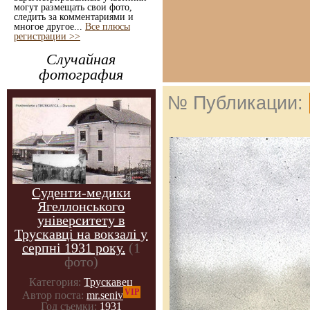
могут размещать свои фото,
следить за комментариями и
многое другое...
Все плюсы
регистрации >>
Случайная
фотография
№ Публикации:
Суденти-медики
Ягеллонського
університету в
Трускавці на вокзалі у
серпні 1931 року.
(1
фото)
Категория:
Трускавец
VIP
Автор поста:
mr.seniv
Год съемки:
1931