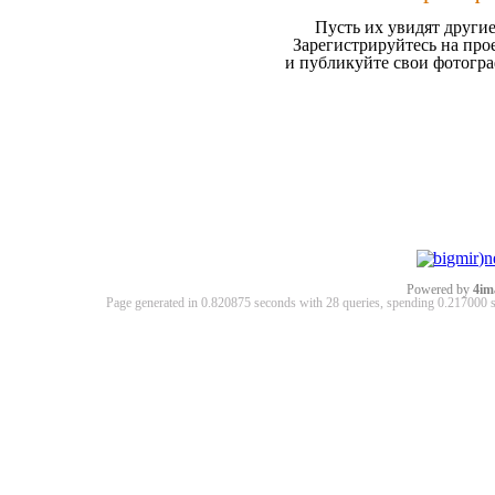
Пусть их увидят другие
Зарегистрируйтесь на про
и публикуйте свои фотогр
Powered by
4im
Page generated in 0.820875 seconds with 28 queries, spending 0.21700