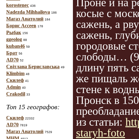
Проне и на р
korostenec
436
косые с моск
Nadezda Mihhailova
186
Магаз Анатолий
184
сажень, а рв
Борис Ассеев
178
сажень, глуб
Рыбак
156
ggeolog
88
городовые с
kuban46
59
Брат
слободы… (90
56
AD70
52
длину пять с
Світлана Бериславська
49
Klimbim
же пищаль же
48
Скилеф
41
стене к вод
Admin
40
Crakodil
33
Пронск в 150
Топ 15 географов:
преобладани
Скилеф
из статьи:
ht
22332
AD70
7819
staryh-foto
Магаз Анатолий
7529
МНМ
4912