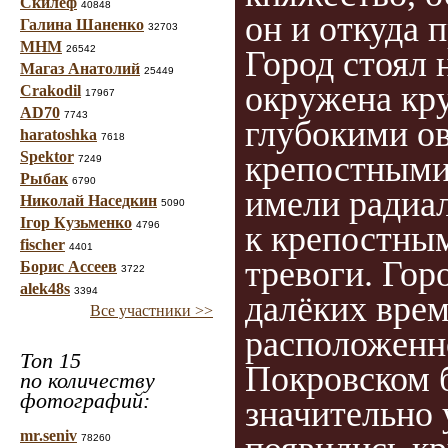
Скилеф
40848
он и откуда 
Галина Шаненко
32703
МНМ
26542
Город стоял 
Магаз Анатолий
25449
окружена кру
Crakodil
17967
AD70
7743
глубокими о
haratoshka
7618
Spektor
крепостными
7249
Рыбак
6790
имели радиал
Николай Наседкин
5090
Ігор Кузьменко
к крепостны
4796
fischer
4401
тревоги. Гор
Борис Ассеев
3722
alek48s
3394
далёких врем
Все участники >>
расположенн
Топ 15
Покровском б
по количеству
фотографий:
значительно 
mr.seniv
78260