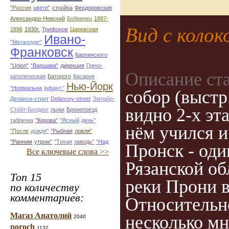
"Россия
цвете"
стройка
Феодоровская
Александро-Невский
Бобринец
1887-
Вид с колок
1896
1930г.
Трифонов
Царевская
Ивано-
"Металлург"
Франковск
Карпинского
"Union"
"Варшава"
дирекция
Греко-
Описание ст
католическая
Баторого
Касарня
Нью-Йорк
"Нормальна
інфант."
собор (выстр.
Деланси-стрит
Delancey-street
Эмпайр-
видно 2-х эт
Стейт-Билдинг
лыжи
Бронепоезд
табличка
"Корова"
"Ясный
день"
нём учился и
"После
дождя"
"Рыбная
ловля"
"Ранним
утром"
"Тихая
заводь"
"Над
Пронск - оди
Все ключевые слова >>
Рязанской об
Топ 15
реки Прони в 
по количеству
комментариев:
Относительн
Магаз Анатолий
несколько м
2040
poroch
1132