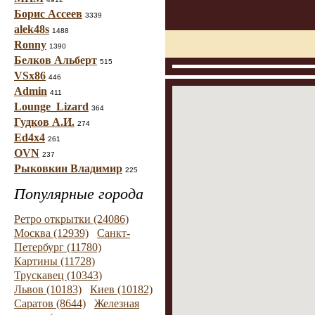
Борис Ассеев
3339
alek48s
1488
Ronny
1390
Белков Альберт
515
VSx86
446
Admin
411
Lounge_Lizard
364
Гудков А.И.
274
Ed4x4
261
OVN
237
Рыковкин Владимир
225
Популярные города
Ретро открытки (24086)
Москва (12939)
Санкт-
Петербург (11780)
Картины (11728)
Трускавец (10343)
Львов (10183)
Киев (10182)
Саратов (8644)
Железная