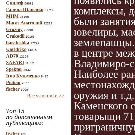
появились к
Скилеф
56681
комплексы, д
Галина Шаненко
51710
МНМ
35166
были занятия
Магаз Анатолий
32292
ювелиры, мас
Grozniy
22990
Crakodil
19166
землепашцы. 
haratoshka
17292
worldriko
в центре ме
14815
AD70
12104
Владимиро-с
SAFARI
11552
Spektor
Наиболее ран
8532
Ігор Кузьменко
8485
местонахожде
Рыбак
7377
fischer
6098
оружия и т.д
Все участники >>
Каменского с
Топ 15
товарыщи 710
по дополненным
публикациям:
приграничну
fischer
459