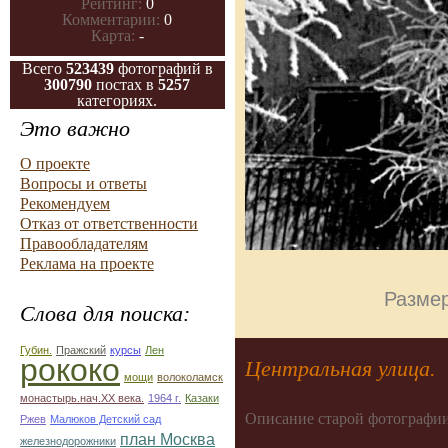
Рейтинг:
0
Комментарии:
0
Карта:
-
Всего
523439
фотографий в
300790
постах в
5257
категориях.
Это важно
О проекте
Вопросы и ответы
Рекомендуем
Отказ от ответственности
Правообладателям
Реклама на проекте
Размер
Слова для поиска:
Губин.
Пражский
курсы
Лен
рококо
Центральная улица.
мощи
волоколамск
монастырь.нач.ХХ века.
1964 г.
Казаки
Описание старой фотографии
Ржев
Малюков Детский сад
план Москва
железнодорожники