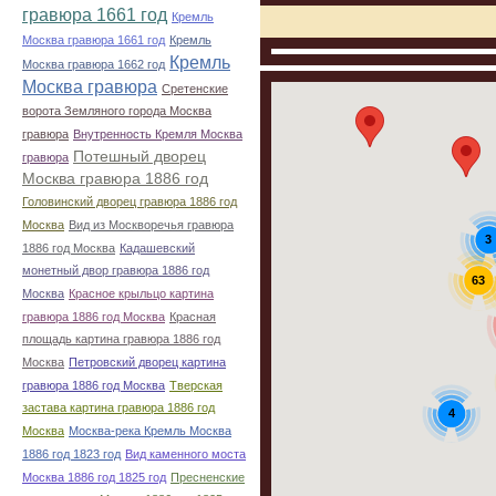
гравюра 1661 год
Кремль
Москва гравюра 1661 год
Кремль
Кремль
Москва гравюра 1662 год
Москва гравюра
Сретенские
ворота Земляного города Москва
гравюра
Внутренность Кремля Москва
Потешный дворец
гравюра
Москва гравюра 1886 год
Головинский дворец гравюра 1886 год
Москва
Вид из Москворечья гравюра
3
1886 год Москва
Кадашевский
монетный двор гравюра 1886 год
63
Москва
Красное крыльцо картина
гравюра 1886 год Москва
Красная
площадь картина гравюра 1886 год
Москва
Петровский дворец картина
гравюра 1886 год Москва
Тверская
застава картина гравюра 1886 год
4
Москва
Москва-река Кремль Москва
1886 год 1823 год
Вид каменного моста
Москва 1886 год 1825 год
Пресненские