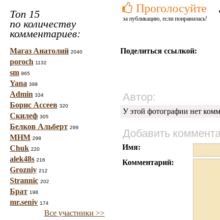
Проголосуйте
Топ 15
за публикацию, если понравилась!
по количеству
комментариев:
Магаз Анатолий
Поделиться ссылкой:
2040
poroch
1132
sm
865
Yana
398
Admin
Автор:
334
Борис Ассеев
320
У этой фотографии нет комм
Скилеф
305
Белков Альберт
299
Добавить коммент
МНМ
298
Имя:
Chuk
220
alek48s
216
Комментарий:
Grozniy
212
Strannic
202
Брат
198
mr.seniv
174
Все участники >>