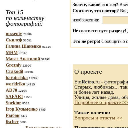
Знаете, какой это год?
Введ
Считаете, это повтор?
Вве
Топ 15
по количеству
изображения:
фотографий:
Не соответствует разделу!
mr.seniv
78286
Скилеф
56681
Это не ретро!
Сообщить о с
Галина Шаненко
51714
МНМ
35166
Магаз Анатолий
32292
Grozniy
22990
О проекте
Crakodil
19166
haratoshka
17292
Eto
Retro
.ru - фотограф
worldriko
14815
Старых, любимых... так
AD70
12104
и более лет назад.
SAFARI
Улицы, жилые дома, об
11552
Подробнее о проекте >>
Spektor
8532
Ігор Кузьменко
8485
Также полезно:
Рыбак
7377
Вопросы и ответы >>
fischer
6098
Все участники >>