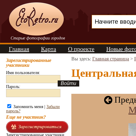
Старые фотографии городов
Главная
Карта
О проекте
Новые фот
Вы здесь:
Главная страница
>
Зарегистрированные
участники
Центральная
Имя пользователя:
Пароль:
Преды
Запомнить меня |
Забыли
М
пароль?
Еще не участник?
Зарегистрированные участники