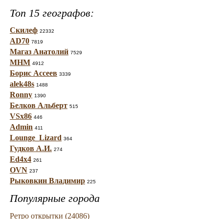
Топ 15 географов:
Скилеф
22332
AD70
7819
Магаз Анатолий
7529
МНМ
4912
Борис Ассеев
3339
alek48s
1488
Ronny
1390
Белков Альберт
515
VSx86
446
Admin
411
Lounge_Lizard
364
Гудков А.И.
274
Ed4x4
261
OVN
237
Рыковкин Владимир
225
Популярные города
Ретро открытки (24086)