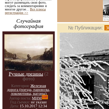
могут размещать свои фото,
следить за комментариями и
многое другое...
Все плюсы
регистрации >>
Случайная
фотография
№ Публикации:
3
Ручные дрезины
(2
фото)
Категория:
Железная
дорога (поезда, паровозы,
локомотивы, вагоны)
VIP
Автор поста:
МНМ
Год съемки:
не указан
Дата:
15.10.2017 12:34