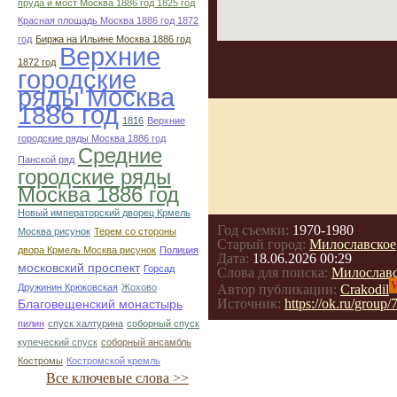
пруда и мост Москва 1886 год 1825 год
Красная площадь Москва 1886 год 1872
год
Биржа на Ильине Москва 1886 год
Верхние
1872 год
городские
ряды Москва
1886 год
1816
Верхние
городские ряды Москва 1886 год
Средние
Панской ряд
городские ряды
Москва 1886 год
Новый императорский дворец Крмель
Год съемки:
1970-1980
Москва рисунок
Терем со стороны
Старый город:
Милославское
двора Крмель Москва рисунок
Полиция
Дата:
18.06.2026 00:29
московский проспект
Горсад
Слова для поиска:
Милославс
V
Дружинин Крюковская
Жохово
Автор публикации:
Crakodil
Источник:
https://ok.ru/gro
Благовещенский монастырь
пилин
спуск халтурина
соборный спуск
купеческий спуск
соборный ансамбль
Костромы
Костромской кремль
Все ключевые слова >>