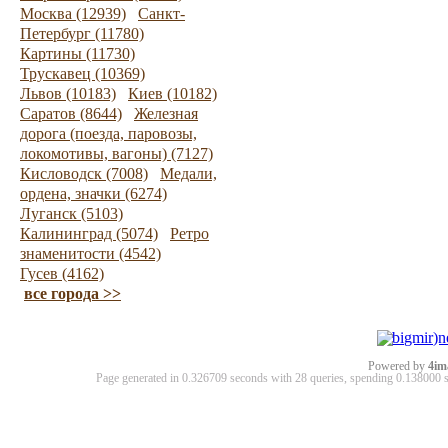
Москва (12939)
Санкт-
Петербург (11780)
Картины (11730)
Трускавец (10369)
Львов (10183)
Киев (10182)
Саратов (8644)
Железная
дорога (поезда, паровозы,
локомотивы, вагоны) (7127)
Кисловодск (7008)
Медали,
ордена, значки (6274)
Луганск (5103)
Калининград (5074)
Ретро
знаменитости (4542)
Гусев (4162)
все города >>
Powered by
4im
Page generated in 0.326709 seconds with 28 queries, spending 0.13800