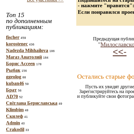
Подпишитесь на старые
- нажмите "нравится"
Если понравился проек
Топ 15
по дополненным
публикациям:
fischer
459
Предыдущая публи
"
Милославско
korostenec
436
<<-
Nadezda Mihhailova
186
Магаз Анатолий
184
Борис Ассеев
178
Рыбак
156
Остались старые ф
ggeolog
88
kuban46
59
Пусть их увидят другие
Брат
56
Зарегистрируйтесь на про
и публикуйте свои фотогр
AD70
52
Світлана Бериславська
49
Klimbim
48
Скилеф
41
Admin
40
Crakodil
33