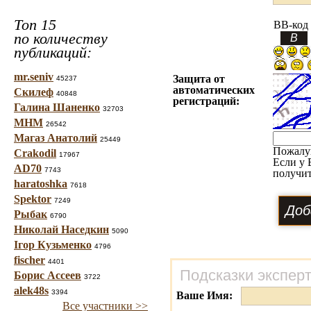
Топ 15
BB-код
по количеству
публикаций:
mr.seniv
Защита от
45237
автоматических
Скилеф
40848
регистраций:
Галина Шаненко
32703
МНМ
26542
Магаз Анатолий
25449
Пожалу
Crakodil
17967
Если у 
AD70
7743
получит
haratoshka
7618
Spektor
7249
Рыбак
6790
Николай Наседкин
5090
Ігор Кузьменко
4796
fischer
4401
Подсказки экспер
Борис Ассеев
3722
alek48s
3394
Ваше Имя:
Все участники >>