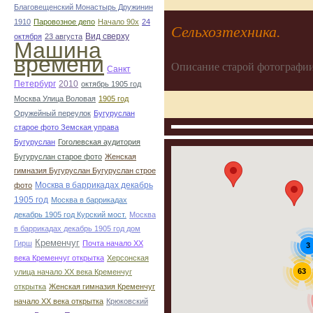
Благовещенский Монастырь Дружинин
1910
Паровозное депо
Начало 90х
24
Сельхозтехника.
Вид сверху
октября
23 августа
Машина
времени
Описание старой фотографии
Санкт
Петербург
2010
октябрь 1905 год
Москва Улица Воловая
1905 год
Оружейный переулок
Бугуруслан
старое фото Земская управа
Бугуруслан
Гоголевская аудитория
Бугуруслан старое фото
Женская
гимназия Бугуруслан Бугуруслан строе
Москва в баррикадах декабрь
фото
1905 год
Москва в баррикадах
декабрь 1905 год Курский мост.
Москва
в баррикадах декабрь 1905 год дом
Кременчуг
Гирш
Почта начало ХХ
3
века Кременчуг открытка
Херсонская
63
улица начало ХХ века Кременчуг
открытка
Женская гимназия Кременчуг
начало ХХ века открытка
Крюковский