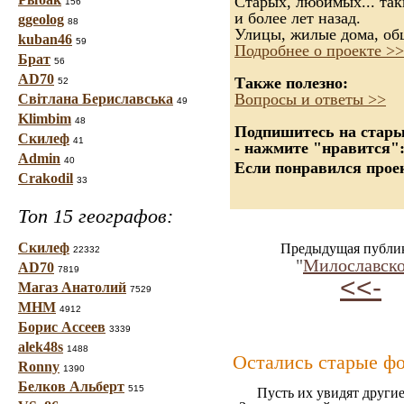
Старых, любимых... так
156
и более лет назад.
ggeolog
88
Улицы, жилые дома, об
kuban46
59
Подробнее о проекте >>
Брат
56
AD70
Также полезно:
52
Вопросы и ответы >>
Світлана Бериславська
49
Klimbim
48
Подпишитесь на старые
Скилеф
41
- нажмите "нравится"
Admin
40
Если понравился проек
Crakodil
33
Топ 15 географов:
Скилеф
Предыдущая публи
22332
"
Милославско
AD70
7819
<<-
Магаз Анатолий
7529
МНМ
4912
Борис Ассеев
3339
alek48s
1488
Остались старые ф
Ronny
1390
Белков Альберт
515
Пусть их увидят другие