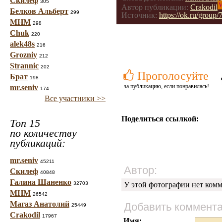
Скилеф
305
V
Автор публикации:
Crakodil
Белков Альберт
299
Источник:
https://ok.ru/gro
МНМ
298
Chuk
220
alek48s
216
Grozniy
212
Strannic
202
Проголосуйте
Брат
198
за публикацию, если понравилась!
mr.seniv
174
Все участники >>
Поделиться ссылкой:
Топ 15
по количеству
публикаций:
mr.seniv
45211
Автор:
Скилеф
40848
Галина Шаненко
32703
У этой фотографии нет комм
МНМ
26542
Магаз Анатолий
Добавить коммент
25449
Crakodil
17967
Имя: