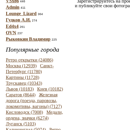
VSx86
Зарегистрируйтесь на про
446
и публикуйте свои фотогр
Admin
411
Lounge_Lizard
364
Гудков А.И.
274
Ed4x4
261
OVN
237
Рыковкин Владимир
225
Популярные города
Ретро открытки (24086)
Москва (12939)
Санкт-
Петербург (11780)
Картины (11728)
Трускавец (10343)
Львов (10183)
Киев (10182)
Саратов (8644)
Железная
дорога (поезда, паровозы,
локомотивы, вагоны) (7127)
Кисловодск (7008)
Медали,
ордена, значки (6274)
Луганск (5103)
Калининград (5074)
Ретро