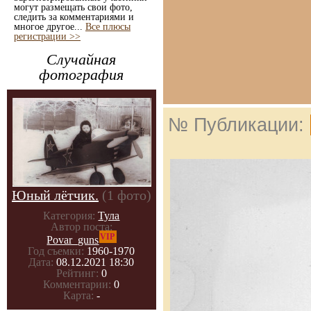
могут размещать свои фото,
следить за комментариями и
многое другое...
Все плюсы
регистрации >>
Случайная
фотография
№ Публикации:
Юный лётчик.
(1 фото)
Категория:
Тула
Автор поста:
VIP
Povar_guns
Год съемки:
1960-1970
Дата:
08.12.2021 18:30
Рейтинг:
0
Комментарии:
0
Карта:
-