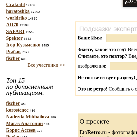
Crakodil
19166
haratoshka
17292
worldriko
14815
AD70
12104
Подсказки экспер
SAFARI
11552
Ваше Имя:
Spektor
8532
Ігор Кузьменко
8485
Знаете, какой это год?
Введ
Рыбак
7377
Считаете, это повтор?
Вве
fischer
6098
Все участники >>
изображения:
Не соответствует разделу!
Топ 15
по дополненным
Это не ретро!
Сообщить о с
публикациям:
fischer
459
korostenec
436
Nadezda Mihhailova
186
О проекте
Магаз Анатолий
184
Борис Ассеев
178
Eto
Retro
.ru - фотограф
Рыбак