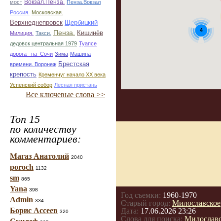
Вокзал.Пенза.
мост
Пенза.Вокзал
Россия.
Московская.
Верхнеднепровск
Щербицкий
4
Пенза.
Кишинёв
Милиция.
Такси.
дедовск центральная 1979
Туапсе
дорога _на_Сочи
Зима
Машина
Брестская
времени. Воронеж
крепость
Кременчуг начало ХХ века
Успенский собор
Лесная пристань
Все ключевые слова >>
Топ 15
по количеству
комментариев:
Магаз Анатолий
2040
poroch
1132
sm
865
Yana
398
Год съемки:
1960-1970
Admin
334
Старый город:
Милославское
Борис Ассеев
Дата:
17.06.2026 23:26
320
Слова для поиска:
Милославс