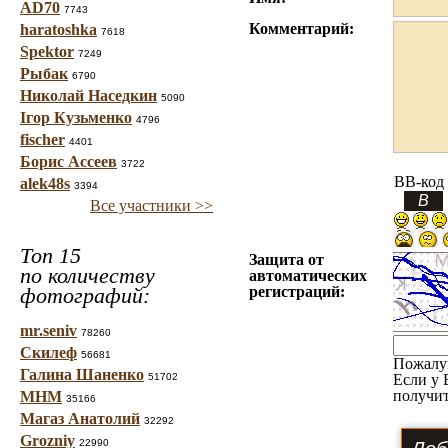
AD70
7743
Комментарий:
haratoshka
7618
Spektor
7249
Рыбак
6790
Николай Наседкин
5090
Ігор Кузьменко
4796
fischer
4401
Борис Ассеев
3722
BB-код
alek48s
3394
Все участники >>
Топ 15
Защита от
по количеству
автоматических
фотографий:
регистраций:
mr.seniv
78260
Скилеф
56681
Пожалу
Галина Шаненко
51702
Если у 
получит
МНМ
35166
Магаз Анатолий
32292
Grozniy
22990