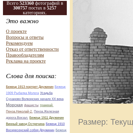
Всего
523360
фотографий в
300757
постах в
5257
категориях.
Это важно
О проекте
Вопросы и ответы
Рекомендуем
Отказ от ответственности
Правообладателям
Реклама на проекте
Слова для поиска:
Бежецк 1913 портрет Дружинин
Бежецк
1909 Рыбалка Молога
Усадьба
Суханово Волконских начало ХХ века
Морская
фашисты
трамвай.
Пенза.Николай-2.
Пенза.Железная
дорога.Вокзал.
Бежецк 1911 Дружинин
Размер: Текущ
Винный завод Остречина
Бежецк 1910
Воскресенский собор Дружинин
Бежецк