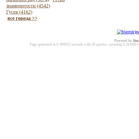
знаменитости (4542)
Гусев (4162)
все города >>
Powered by
4im
Page generated in 0.390952 seconds with 28 queries, spending 0.24100