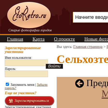
Старые фотографии городов
Главная
Карта
О проекте
Новые фот
Вы здесь:
Главная страница
>
Зарегистрированные
участники
Сельхозте
Имя пользователя:
Пароль:
Пред
Запомнить меня |
Забыли
пароль?
М
Еще не участник?
Зарегистрированные участники