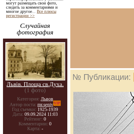
могут размещать свои фото,
следить за комментариями и
многое другое...
Все плюсы
регистрации >>
Случайная
фотография
№ Публикации:
Львів. Площа св.Духа.
(1 фото)
Категория:
Львов
VIP
Автор поста:
mr.seniv
Год съемки:
1925-1939
Дата:
09.09.2024 11:03
Рейтинг:
0
Комментарии:
0
Карта:
-