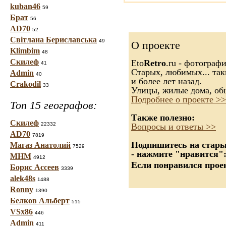
kuban46
59
Брат
56
AD70
52
Світлана Бериславська
49
О проекте
Klimbim
48
Скилеф
Eto
Retro
.ru - фотограф
41
Старых, любимых... так
Admin
40
и более лет назад.
Crakodil
33
Улицы, жилые дома, об
Подробнее о проекте >>
Топ 15 географов:
Также полезно:
Скилеф
22332
Вопросы и ответы >>
AD70
7819
Подпишитесь на старые
Магаз Анатолий
7529
- нажмите "нравится"
МНМ
4912
Если понравился проек
Борис Ассеев
3339
alek48s
1488
Ronny
1390
Белков Альберт
515
VSx86
446
Admin
411