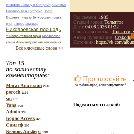
памятник Ленину в Костроме
памятник
Романовым в Костроме
Волга.
Год съемки:
1985
Кишинев.
Курзал Бугуруслан
пушка
Старый город:
Тольятти
снег
стерео
анаглиф
Дата:
04.06.2026 01:22
Николаевская площадь
Слова для поиска:
Тольятти
,
V
Университетская горка
Московская
Автор публикации:
Crakodil
Источник:
https://vk.com/a
улица
Александровская колокольня
Все ключевые слова >>
Топ 15
по количеству
комментариев:
Проголосуйте
Магаз Анатолий
за публикацию, если понравилась!
2040
poroch
1132
sm
865
Поделиться ссылкой:
Yana
398
Admin
334
Борис Ассеев
320
Скилеф
305
Белков Альберт
299