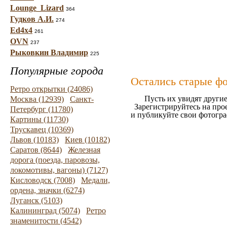
Lounge_Lizard
364
Гудков А.И.
274
Ed4x4
261
OVN
237
Рыковкин Владимир
225
Популярные города
Остались старые ф
Ретро открытки (24086)
Пусть их увидят другие
Москва (12939)
Санкт-
Зарегистрируйтесь на про
Петербург (11780)
и публикуйте свои фотогр
Картины (11730)
Трускавец (10369)
Львов (10183)
Киев (10182)
Саратов (8644)
Железная
дорога (поезда, паровозы,
локомотивы, вагоны) (7127)
Кисловодск (7008)
Медали,
ордена, значки (6274)
Луганск (5103)
Калининград (5074)
Ретро
знаменитости (4542)