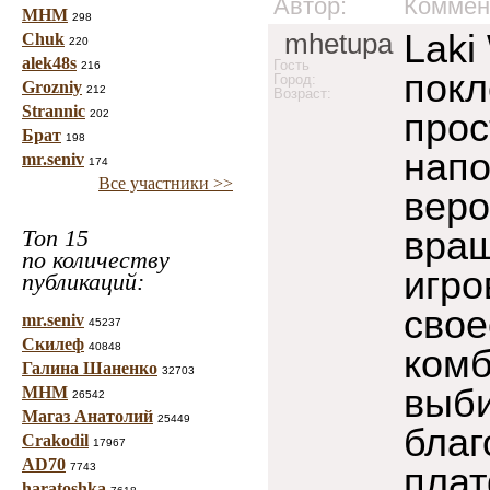
Автор:
Коммен
МНМ
298
Laki
mhetupa
Chuk
220
alek48s
Гость
216
покл
Город:
Grozniy
212
Возраст:
Strannic
прос
202
Брат
198
напо
mr.seniv
174
Все участники >>
веро
вращ
Топ 15
по количеству
игро
публикаций:
свое
mr.seniv
45237
Скилеф
40848
комб
Галина Шаненко
32703
выб
МНМ
26542
Магаз Анатолий
25449
благ
Crakodil
17967
AD70
плат
7743
haratoshka