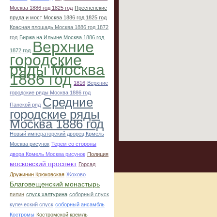
Москва 1886 год 1825 год
Пресненские
пруда и мост Москва 1886 год 1825 год
Красная площадь Москва 1886 год 1872
год
Биржа на Ильине Москва 1886 год
Верхние
1872 год
городские
ряды Москва
1886 год
1816
Верхние
городские ряды Москва 1886 год
Средние
Панской ряд
городские ряды
Москва 1886 год
Новый императорский дворец Крмель
Москва рисунок
Терем со стороны
двора Крмель Москва рисунок
Полиция
московский проспект
Горсад
Дружинин Крюковская
Жохово
Благовещенский монастырь
пилин
спуск халтурина
соборный спуск
купеческий спуск
соборный ансамбль
Костромы
Костромской кремль