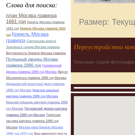
Слова для поиска:
план Москва гравюра
Размер: Текущ
1661 год
Кремль Москва гравюра
1661 год
Кремль Москва гравюра 1662
Кремль Москва
год
гравюра
Сретенские ворота
Переустройство конт
Земляного города Москва гравюра
Внутренность Кремля Москва гравюра
Потешный дворец Москва
Описание старой фотографии
гравюра 1886 год
Головинский
дворец гравюра 1886 год Москва
Вид из
Москворечья гравюра 1886 год Москва
Кадашевский монетный двор гравюра
1886 год Москва
Красное крыльцо
картина гравюра 1886 год Москва
Красная площадь картина гравюра 1886
год Москва
Петровский дворец картина
гравюра 1886 год Москва
Тверская
застава картина гравюра 1886 год
Москва
Москва-река Кремль Москва
1886 год 1823 год
Вид каменного моста