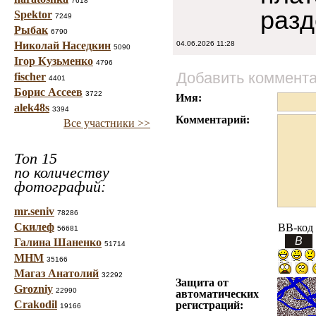
7618
разд
Spektor
7249
Рыбак
6790
Николай Наседкин
04.06.2026 11:28
5090
Ігор Кузьменко
4796
Добавить коммент
fischer
4401
Борис Ассеев
3722
Имя:
alek48s
3394
Комментарий:
Все участники >>
Топ 15
по количеству
фотографий:
mr.seniv
78286
Скилеф
BB-код
56681
Галина Шаненко
51714
МНМ
35166
Магаз Анатолий
32292
Защита от
Grozniy
22990
автоматических
Crakodil
регистраций:
19166