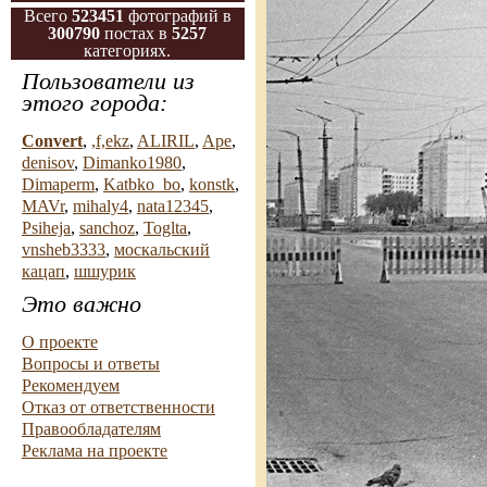
Всего
523451
фотографий в
300790
постах в
5257
категориях.
Пользователи из
этого города:
Convert
,
,f,ekz
,
ALIRIL
,
Ape
,
denisov
,
Dimanko1980
,
Dimaperm
,
Katbko_bo
,
konstk
,
MAVr
,
mihaly4
,
nata12345
,
Psiheja
,
sanchoz
,
Toglta
,
vnsheb3333
,
москальский
кацап
,
шшурик
Это важно
О проекте
Вопросы и ответы
Рекомендуем
Отказ от ответственности
Правообладателям
Реклама на проекте