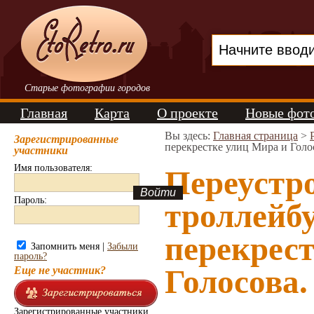
Старые фотографии городов
Главная
Карта
О проекте
Новые фот
Вы здесь:
Главная страница
>
Зарегистрированные
перекрестке улиц Мира и Голо
участники
Имя пользователя:
Переустр
Пароль:
троллейбу
перекрес
Запомнить меня |
Забыли
пароль?
Голосова.
Еще не участник?
Зарегистрированные участники