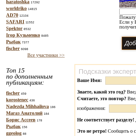
haratoshka
17292
worldriko
14815
AD70
12104
Пожалу
SAFARI
Если у 
11552
получит
Spektor
8532
Ігор Кузьменко
8485
Рыбак
7377
fischer
6098
Все участники >>
Топ 15
Подсказки экспер
по дополненным
Ваше Имя:
публикациям:
Знаете, какой это год?
Введ
fischer
459
Считаете, это повтор?
Вве
korostenec
436
Nadezda Mihhailova
186
изображения:
Магаз Анатолий
184
Борис Ассеев
Не соответствует разделу!
178
Рыбак
156
Это не ретро!
Сообщить о с
ggeolog
88