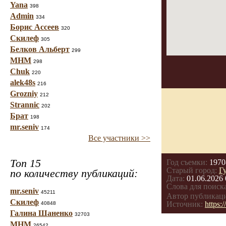
Yana
398
Admin
334
Борис Ассеев
320
Скилеф
305
Белков Альберт
299
МНМ
298
Chuk
220
alek48s
216
Grozniy
212
Strannic
202
Брат
198
mr.seniv
174
Все участники >>
Топ 15
Год съемки:
1970
Старый город:
Г
по количеству публикаций:
Дата:
01.06.2026 
Слова для поиска
mr.seniv
45211
Автор публикац
Скилеф
Источник:
https
40848
Галина Шаненко
32703
МНМ
26542