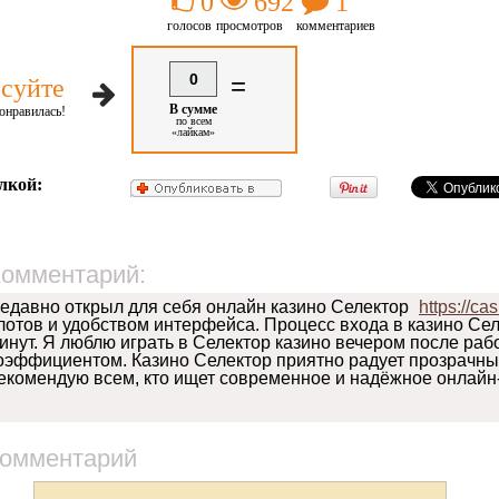
0
692
1
голосов
просмотров
комментариев
0
=
суйте
В сумме
онравилась!
по всем
«лайкам»
лкой:
омментарий:
едавно открыл для себя онлайн казино Селектор
https://ca
лотов и удобством интерфейса. Процесс входа в казино Се
инут. Я люблю играть в Селектор казино вечером после ра
оэффициентом. Казино Селектор приятно радует прозрачн
екомендую всем, кто ищет современное и надёжное онлайн-
комментарий