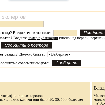
 экспертов
это год?
Введите его в это поле:
повтор?
Введите
номер публикации
(число над первой, верхней 
ет разделу!
Должно быть в:
ообщить о современном фото:
Влад
 фотографии старых городов.
Мы все
х... таких, какими они были 20, 30, 50 и более лет
колле
а)
Хот