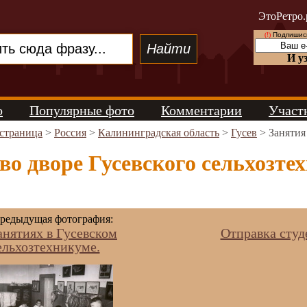
ЭтоРетро.
(!)
Подпишись
И у
о
Популярные фото
Комментарии
Участ
 страница
>
Россия
>
Калининградская область
>
Гусев
> Занятия
во дворе Гусевского сельхозтех
едыдущая фотография:
анятиях в Гусевском
Отправка студ
ельхозтехникуме.