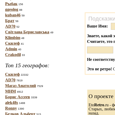
Рыбак
156
ggeolog
88
kuban46
59
Подсказки
Брат
56
Ваше Имя:
AD70
52
Світлана Бериславська
49
Знаете, какой 
Klimbim
48
Считаете, это 
Скилеф
41
Admin
40
Crakodil
33
Не соответству
Топ 15 географов:
Это не ретро!
С
Скилеф
22332
AD70
7819
Магаз Анатолий
7529
МНМ
4912
О проекте
Борис Ассеев
3339
alek48s
1488
Eto
Retro
.ru -
Ronny
Старых, любимы
1390
назад.
Белков Альберт
515