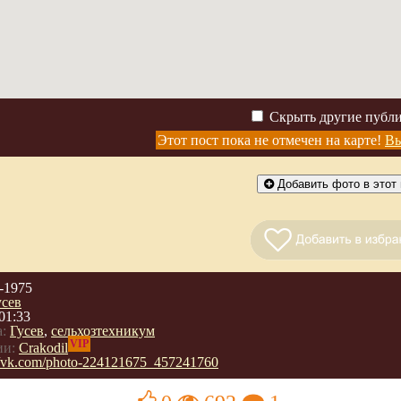
Скрыть другие публ
Этот пост пока не отмечен на карте!
Вы
Добавить фото в этот 
-1975
усев
01:33
:
Гусев
,
сельхозтехникум
VIP
ии:
Crakodil
://vk.com/photo-224121675_457241760