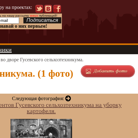
ру на проектах:
 на нашу рассылку
новых
публикаций!
знавай о них первым!
ники
 во дворе Гусевского сельхозтехникума.
никума. (1 фото)
Следующая фотография:
ентов Гусевского сельхозтехникума на уборку
картофеля.