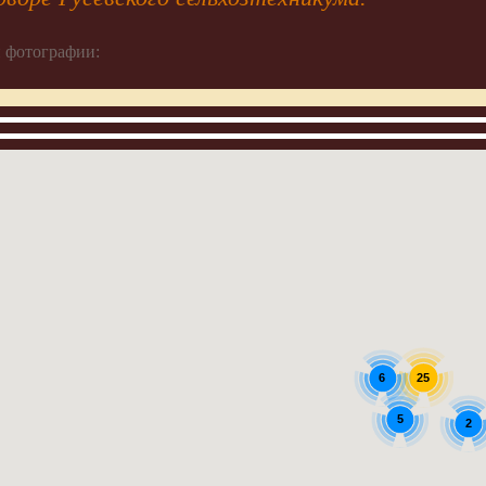
 фотографии:
6
25
5
2