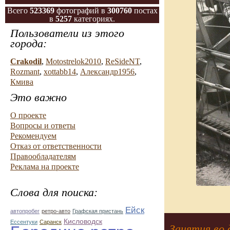
Всего
523369
фотографий в
300760
постах
в
5257
категориях.
Пользователи из этого
города:
Crakodil
,
Motostrelok2010
,
ReSideNT
,
Rozmant
,
xottabb14
,
Александр1956
,
Кмива
Это важно
О проекте
Вопросы и ответы
Рекомендуем
Отказ от ответственности
Правообладателям
Реклама на проекте
Слова для поиска:
Ейск
автопробег
ретро-авто
Графская пристань
Кисловодск
Ессентуки
Саранск
Занятия во 