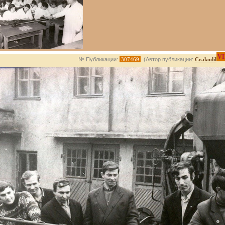
VI
№ Публикации:
307469
(Автор публикации:
Crakodil