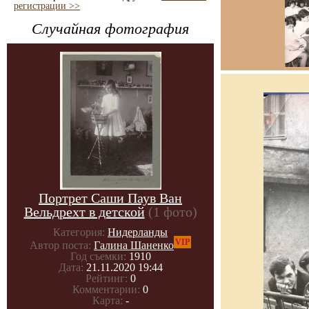
регистрации >>
Случайная фотография
Портрет Саши Паув Ван
Вельдрехт в детской
(1 фото)
Категория:
Нидерланды
VIP
Автор поста:
Галина Шаненко
Год съемки:
1910
Дата:
21.11.2020 19:44
Рейтинг:
0
Комментарии:
0
Карта:
-