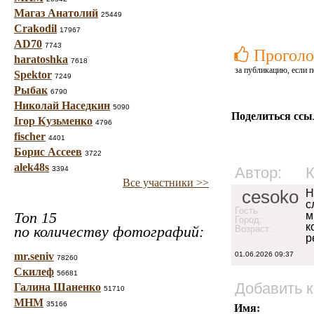
Магаз Анатолий
25449
Crakodil
17967
AD70
7743
Проголо
haratoshka
7618
за публикацию, если п
Spektor
7249
Рыбак
6790
Николай Наседкин
5090
Поделиться ссы
Ігор Кузьменко
4796
fischer
4401
Борис Ассеев
3722
alek48s
Автор:
К
3394
Все участники >>
cesoko
Н
с
Гость
Топ 15
м
Город:
к
по количеству фотографий:
Возраст:
р
mr.seniv
01.06.2026 09:37
78260
Скилеф
56681
Добавить 
Галина Шаненко
51710
МНМ
35166
Имя: