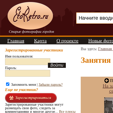
Старые фотографии городов
Главная
Карта
О проекте
Новые фот
Вы здесь:
Главная
Зарегистрированные участники
Имя пользователя:
Занятия 
Пароль:
Пр
Запомнить меня |
Забыли пароль?
На з
Еще не участник?
с
Зарегистрированные участники могут
размещать свои фото, следить за
комментариями и многое другое...
Все плюсы