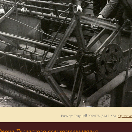
Размер: Текущий 900*676 (343.1 KB) |
Оригинал
дворе Гусевского сельхозтехникума.