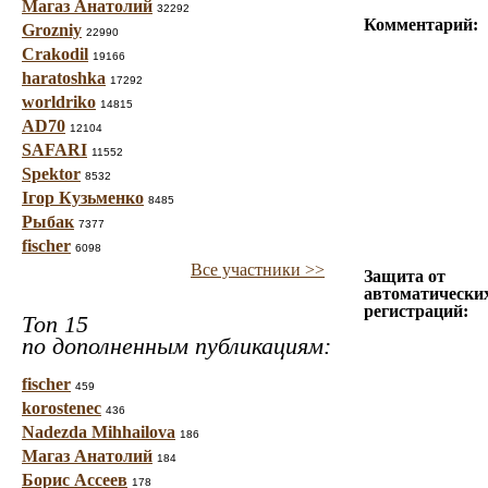
Магаз Анатолий
32292
Комментарий:
Grozniy
22990
Crakodil
19166
haratoshka
17292
worldriko
14815
AD70
12104
SAFARI
11552
Spektor
8532
Ігор Кузьменко
8485
Рыбак
7377
fischer
6098
Все участники >>
Защита от
автоматически
регистраций:
Топ 15
по дополненным публикациям:
fischer
459
korostenec
436
Nadezda Mihhailova
186
Магаз Анатолий
184
Борис Ассеев
178