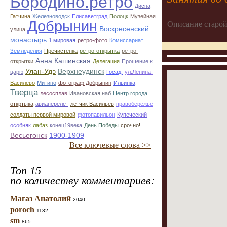
Бородино.ретро
Дисна
Гатчина
Железноводск
Елисаветград
Полоцк
Музейная
Добрынин
Описание старой
Воскресенский
улица
монастырь
1 мировая
ретро-фото
Комиссариат
Земледелия
Пречистенка
ретро-открытка
ретро-
Анна Кашинская
открытки
Делегация
Прошение к
Улан-Удэ
Верхнеудинск
царю
Госад.
ул.Ленина.
Василево
Митино
фотограф Добрынин
Ильинка
Тверца
лесосплав
Ивановская наб
Центр города
откртыка
авиаперелет
летчик Васильев
правобережье
солдаты первой мировой
фотопавильон
Купеческий
особняк
лабаз
конец19века
День Победы
срочно!
Весьегонск
1900-1909
Все ключевые слова >>
Топ 15
по количеству комментариев:
Магаз Анатолий
2040
poroch
1132
sm
865