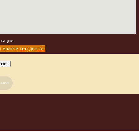
икации
 можете это сделать!
пост