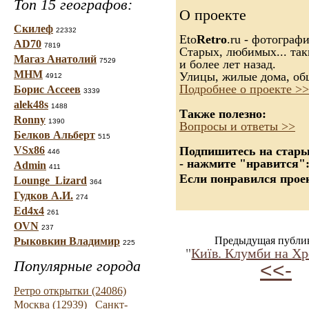
Топ 15 географов:
О проекте
Скилеф
22332
Eto
Retro
.ru - фотограф
AD70
7819
Старых, любимых... так
Магаз Анатолий
7529
и более лет назад.
МНМ
Улицы, жилые дома, об
4912
Подробнее о проекте >>
Борис Ассеев
3339
alek48s
1488
Также полезно:
Ronny
1390
Вопросы и ответы >>
Белков Альберт
515
VSx86
Подпишитесь на старые
446
- нажмите "нравится"
Admin
411
Если понравился проек
Lounge_Lizard
364
Гудков А.И.
274
Ed4x4
261
OVN
237
Предыдущая публи
Рыковкин Владимир
225
"
Київ. Клумби на Хр
Популярные города
<<-
Ретро открытки (24086)
Москва (12939)
Санкт-