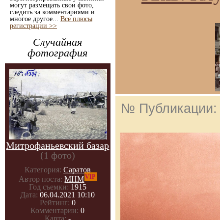
могут размещать свои фото,
следить за комментариями и
многое другое...
Все плюсы
регистрации >>
Случайная
фотография
№ Публикации
Митрофаньевский базар
(1 фото)
Категория:
Саратов
VIP
Автор поста:
МНМ
Год съемки:
1915
Дата:
06.04.2021 10:10
Рейтинг:
0
Комментарии:
0
Карта:
-