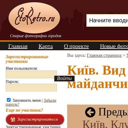
Старые фотографии городов
Главная
Карта
О проекте
Новые фот
Вы здесь:
Главная страница
>
Зарегистрированные
участники
Київ. Вид
Имя пользователя:
майданчик
Пароль:
Запомнить меня |
Забыли
пароль?
Преды
Еще не участник?
Київ. Кл
Зарегистрированные участники