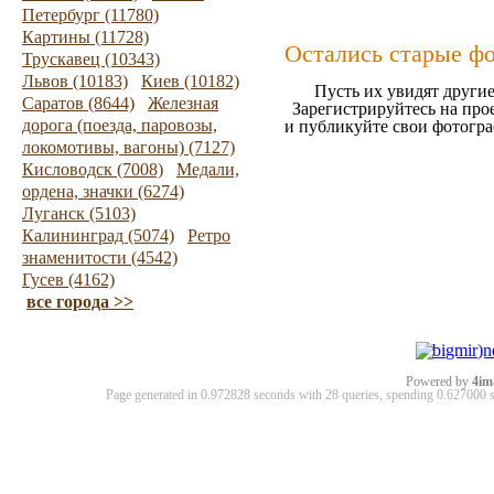
Петербург (11780)
Картины (11728)
Остались старые ф
Трускавец (10343)
Львов (10183)
Киев (10182)
Пусть их увидят другие
Саратов (8644)
Железная
Зарегистрируйтесь на про
дорога (поезда, паровозы,
и публикуйте свои фотогр
локомотивы, вагоны) (7127)
Кисловодск (7008)
Медали,
ордена, значки (6274)
Луганск (5103)
Калининград (5074)
Ретро
знаменитости (4542)
Гусев (4162)
все города >>
Powered by
4im
Page generated in 0.972828 seconds with 28 queries, spending 0.62700