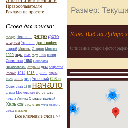
Отказ от ответственности
Правообладателям
Размер: Текущи
Реклама на проекте
Слова для поиска:
Київ. Вид на Дніпро 
ретро
фото
Николаев
города
старый
фотография
Украина
Описание старой фотографии
Старая
Москва
старой
Москвы
1920
годы
сквер
1934
году
1940
1950
Советская
Панорама
дом
Николаевской
стороны
общества
1914
1915
здание
Россия
биржи
вид
Собор
Успенский
1928
часть
начало
Советский
1885
улицы
Московская
фотоателье
2
Старые
начала
Ленина
трамвай
Харьков
столетия
улиц
старого
2
склад
магазин
Все ключевые слова >>