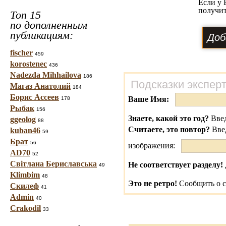
Если у 
получит
Топ 15
по дополненным
публикациям:
fischer
459
korostenec
436
Nadezda Mihhailova
186
Подсказки экспер
Магаз Анатолий
184
Борис Ассеев
Ваше Имя:
178
Рыбак
156
Знаете, какой это год?
Введ
ggeolog
88
Считаете, это повтор?
Вве
kuban46
59
Брат
56
изображения:
AD70
52
Світлана Бериславська
Не соответствует разделу!
49
Klimbim
48
Это не ретро!
Сообщить о с
Скилеф
41
Admin
40
Crakodil
33