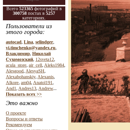
Всего
523365
фотографий в
300758
постах в
5257
категориях.
Пользователи из
этого города:
autocad
,
Lina
,
selindger
,
vi.timchenko@yandex.ru
,
Влакдимир
,
Николай
Сухомозский
,
12sveta12
,
acula_store
,
air_cell
,
Aleks1984
,
Alesgood
,
AlesyaSH
,
Alexabohanskiy
,
Alexanis
,
Alkore
,
am04
,
Anatol191
,
And1
,
Andres13
,
Andrew
...
Показать всех >>
Это важно
О проекте
Вопросы и ответы
Рекомендуем