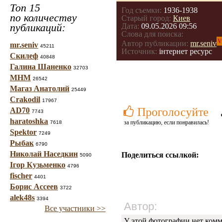
Топ 15
Год съемки:
1936-1938
по количеству
Старый город:
Киев
публикаций:
Дата:
09.05.2026 09:56
Слова для поиска:
V
Автор публикации:
mr.seniv
mr.seniv
45211
Источник:
інтернет ресурс
Скилеф
40848
Галина Шаненко
32703
МНМ
26542
Магаз Анатолий
25449
Crakodil
17967
Проголосуйте
AD70
7743
haratoshka
за публикацию, если понравилась!
7618
Spektor
7249
Рыбак
6790
Николай Наседкин
Поделиться ссылкой:
5090
Ігор Кузьменко
4796
fischer
4401
Борис Ассеев
3722
alek48s
3394
Автор:
Все участники >>
У этой фотографии нет комм