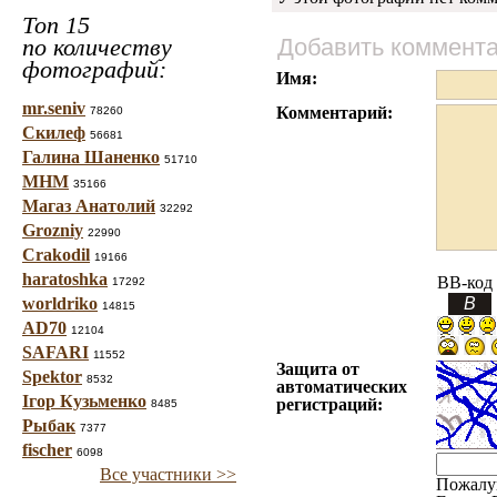
Топ 15
по количеству
Добавить коммент
фотографий:
Имя:
mr.seniv
Комментарий:
78260
Скилеф
56681
Галина Шаненко
51710
МНМ
35166
Магаз Анатолий
32292
Grozniy
22990
Crakodil
19166
haratoshka
BB-код
17292
worldriko
14815
AD70
12104
SAFARI
11552
Защита от
Spektor
8532
автоматических
Ігор Кузьменко
регистраций:
8485
Рыбак
7377
fischer
6098
Все участники >>
Пожалу