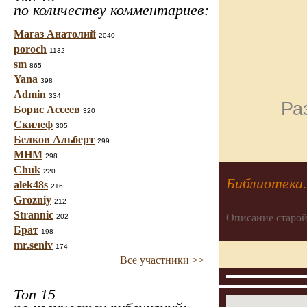
по количеству комментариев:
Магаз Анатолий
2040
poroch
1132
sm
865
Yana
398
Admin
334
Ра
Борис Ассеев
320
Скилеф
305
Белков Альберт
299
МНМ
298
Chuk
220
Библиотека.
alek48s
216
Grozniy
212
Strannic
Описание старой
202
Брат
198
mr.seniv
174
Все участники >>
Топ 15