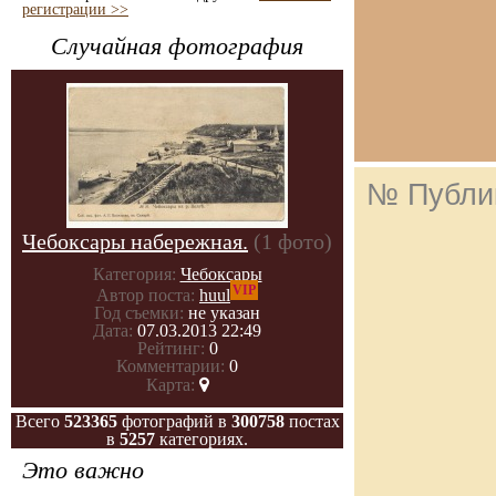
регистрации >>
Случайная фотография
№ Публи
Чебоксары набережная.
(1 фото)
Категория:
Чебоксары
VIP
Автор поста:
huul
Год съемки:
не указан
Дата:
07.03.2013 22:49
Рейтинг:
0
Комментарии:
0
Карта:
Всего
523365
фотографий в
300758
постах
в
5257
категориях.
Это важно