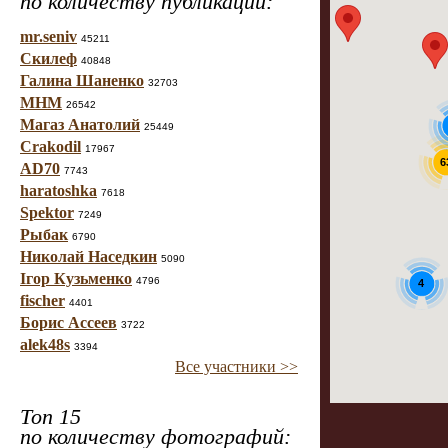
по количеству публикаций:
mr.seniv
45211
Скилеф
40848
Галина Шаненко
32703
МНМ
26542
Магаз Анатолий
25449
Crakodil
17967
6
AD70
7743
haratoshka
7618
Spektor
7249
Рыбак
6790
Николай Наседкин
5090
Ігор Кузьменко
4796
4
fischer
4401
Борис Ассеев
3722
alek48s
3394
Все участники >>
Топ 15
по количеству фотографий: