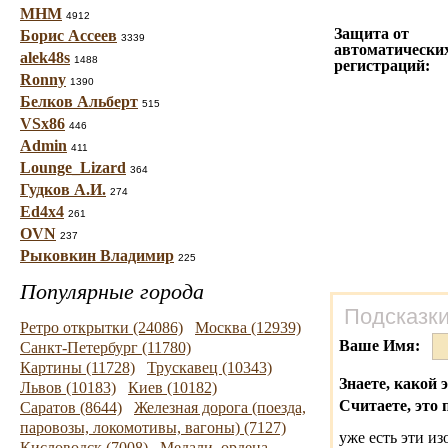
МНМ
4912
Защита от
Борис Ассеев
3339
автоматически
alek48s
1488
регистраций:
Ronny
1390
Белков Альберт
515
VSx86
446
Admin
411
Lounge_Lizard
364
Гудков А.И.
274
Ed4x4
261
OVN
237
Рыковкин Владимир
225
Популярные города
Подсказки
Ретро открытки (24086)
Москва (12939)
Ваше Имя:
Санкт-Петербург (11780)
Картины (11728)
Трускавец (10343)
Знаете, какой 
Львов (10183)
Киев (10182)
Считаете, это 
Саратов (8644)
Железная дорога (поезда,
паровозы, локомотивы, вагоны) (7127)
уже есть эти и
Кисловодск (7008)
Медали, ордена,