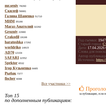
mr.seniv
78260
Скилеф
56681
Галина Шаненко
51710
МНМ
35166
Магаз Анатолий
32292
Grozniy
22990
Crakodil
19166
Год съемки:
1947
haratoshka
17292
Старый город:
С
worldriko
Дата:
17.04.2026 
14815
Слова для поиска
AD70
12104
Автор публикац
SAFARI
11552
Источник:
https
Spektor
8532
Ігор Кузьменко
8485
Рыбак
7377
fischer
6098
Все участники >>
Проголо
за публикацию, если п
Топ 15
по дополненным публикациям: