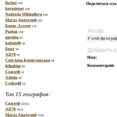
fischer
Поделиться ссы
459
korostenec
436
Nadezda Mihhailova
186
Магаз Анатолий
184
Борис Ассеев
178
Автор:
Рыбак
156
ggeolog
У этой фотогра
88
kuban46
59
Брат
Добавить 
56
AD70
52
Имя:
Світлана Бериславська
49
Комментарий:
Klimbim
48
Скилеф
41
Admin
40
Crakodil
33
Топ 15 географов:
Скилеф
22332
AD70
7819
Магаз Анатолий
7529