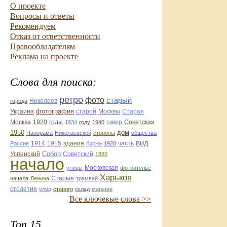
О проекте
Вопросы и ответы
Рекомендуем
Отказ от ответственности
Правообладателям
Реклама на проекте
Слова для поиска:
ретро
фото
старый
Николаев
города
фотография
Украина
Старая
старой
Москвы
Москва
1920
годы
сквер
1934
году
1940
Советская
1950
дом
Панорама
Николаевской
стороны
общества
вид
1914
1915
здание
Россия
биржи
1928
часть
Собор
Успенский
Советский
1885
начало
улицы
Московская
фотоателье
Харьков
Старые
начала
Ленина
трамвай
столетия
улиц
старого
склад
магазин
Все ключевые слова >>
Топ 15