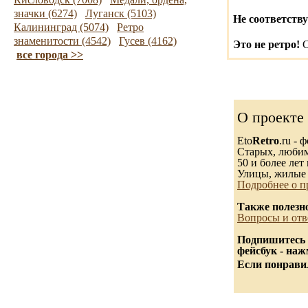
значки (6274)
Луганск (5103)
Не соответству
Калининград (5074)
Ретро
знаменитости (4542)
Гусев (4162)
Это не ретро!
С
все города >>
О проекте
Eto
Retro
.ru -
Старых, любимы
50 и более лет 
Улицы, жилые 
Подробнее о п
Также полезн
Вопросы и отв
Подпишитесь 
фейсбук - на
Если понравил