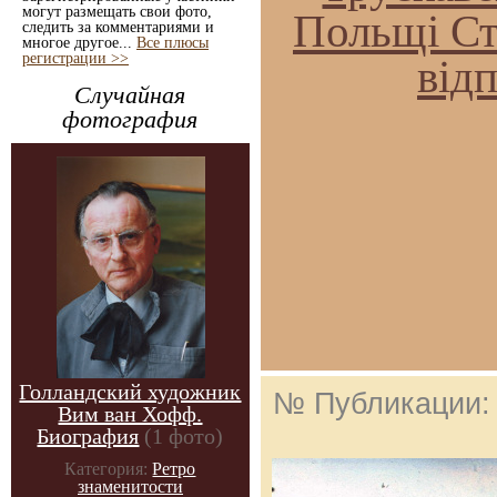
могут размещать свои фото,
Польщі Ст
следить за комментариями и
многое другое...
Все плюсы
регистрации >>
від
Случайная
фотография
Голландский художник
№ Публикации
Вим ван Хофф.
Биография
(1 фото)
Категория:
Ретро
знаменитости