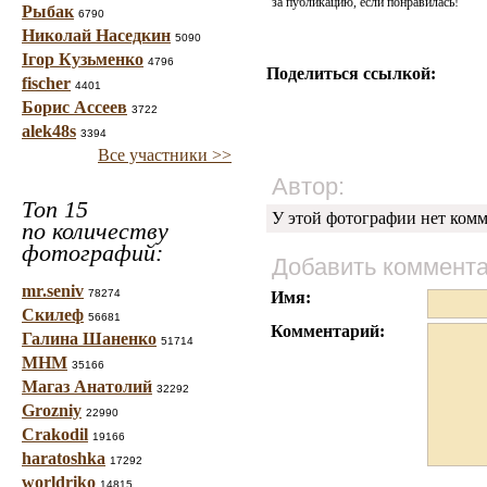
за публикацию, если понравилась!
Рыбак
6790
Николай Наседкин
5090
Ігор Кузьменко
4796
Поделиться ссылкой:
fischer
4401
Борис Ассеев
3722
alek48s
3394
Все участники >>
Автор:
Топ 15
У этой фотографии нет комм
по количеству
фотографий:
Добавить коммент
mr.seniv
78274
Имя:
Скилеф
56681
Комментарий:
Галина Шаненко
51714
МНМ
35166
Магаз Анатолий
32292
Grozniy
22990
Crakodil
19166
haratoshka
17292
worldriko
14815