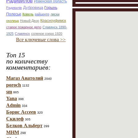
Радивилов
Ровенская область
Дубровица
Горынь
Радивилiв
Полесье
Ковель
райцентр
лиски
Красноуфимск
околица
Новый Двор
старое пожарное депо
Славянск 1890-
1925
Славянск
соленое озеро 1920
Все ключевые слова >>
Топ 15
по количеству
комментариев:
Магаз Анатолий
2040
poroch
1132
sm
865
Yana
398
Admin
334
Борис Ассеев
320
Скилеф
305
Белков Альберт
299
МНМ
298