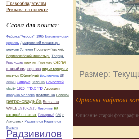
Правообладателям
Реклама на проекте
Слова для поиска:
Фабрика "Аврора". 1965
Богоявленская
церковь
Дмитровский монастырь
церковь Успенья
Прокудин-Горский.
Борисоглебский монастырь
Тверца.
Сергач
Краснодар
парк им. Горького
старый вид сергача
вид из города на
Размер: Текущи
поселок Юбилейный
йошкар-ола
ДК
ленин
Савария
Зеленко
Сомбатхей
olacity
1920.
ГПУ.ОГПУ
Аэросани
фабрика Меллера
фотоплёнка
Ребёнок
Орівські нафтові коп
ретро-свадьба
Большая
улица
1910-1915
на
Лавриков
Описание старой фотографии
которой он стоит
Пожарный
980
г.
Акмолинск
Радзивилов Радивилов
Волынь
Радзивилов