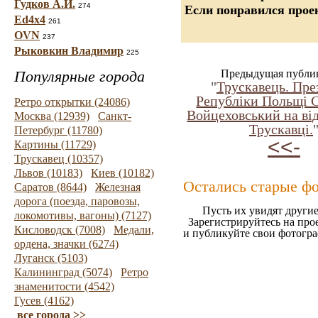
Гудков А.И.
274
Если понравился проек
Ed4x4
261
OVN
237
Рыковкин Владимир
225
Популярные города
Предыдущая публи
"
Трускавець. Пре
Републіки Польщі С
Ретро открытки (24086)
Войцеховський на ві
Москва (12939)
Санкт-
Трускавці.
Петербург (11780)
<<-
Картины (11729)
Трускавец (10357)
Львов (10183)
Киев (10182)
Остались старые ф
Саратов (8644)
Железная
дорога (поезда, паровозы,
Пусть их увидят другие
локомотивы, вагоны) (7127)
Зарегистрируйтесь на про
Кисловодск (7008)
Медали,
и публикуйте свои фотогр
ордена, значки (6274)
Луганск (5103)
Калининград (5074)
Ретро
знаменитости (4542)
Гусев (4162)
все города >>