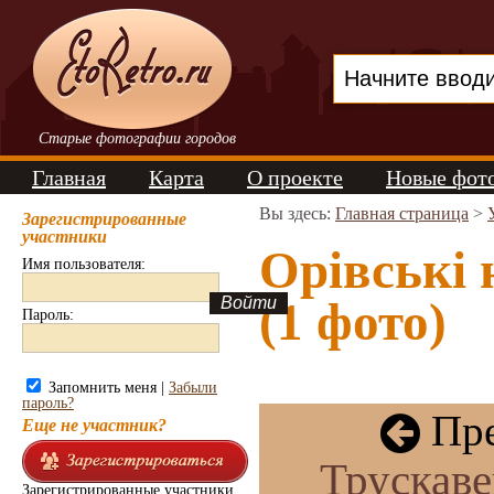
Старые фотографии городов
Главная
Карта
О проекте
Новые фот
Вы здесь:
Главная страница
>
Зарегистрированные
участники
Орівські 
Имя пользователя:
(1 фото)
Пароль:
Запомнить меня |
Забыли
пароль?
Пре
Еще не участник?
Трускаве
Зарегистрированные участники