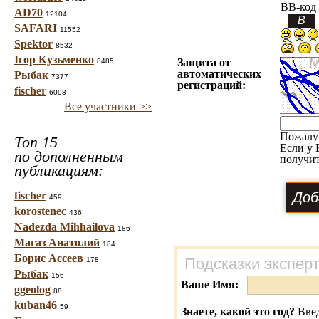
BB-код
AD70
12104
SAFARI
11552
Spektor
8532
Ігор Кузьменко
Защита от
8485
автоматических
Рыбак
7377
регистраций:
fischer
6098
Все участники >>
Пожалу
Топ 15
Если у 
по дополненным
получит
публикациям:
fischer
459
korostenec
436
Nadezda Mihhailova
186
Магаз Анатолий
184
Борис Ассеев
Подсказки экспер
178
Рыбак
156
Ваше Имя:
ggeolog
88
kuban46
59
Знаете, какой это год?
Введ