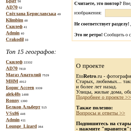
Брат
56
Считаете, это повтор?
Вве
AD70
52
изображения:
Світлана Бериславська
49
Klimbim
48
Не соответствует разделу!
Скилеф
41
Admin
40
Это не ретро!
Сообщить о с
Crakodil
33
Топ 15 географов:
Скилеф
22332
О проекте
AD70
7819
Магаз Анатолий
Eto
Retro
.ru - фотограф
7529
Старых, любимых... так
МНМ
4912
и более лет назад.
Борис Ассеев
3339
Улицы, жилые дома, об
alek48s
1488
Подробнее о проекте >>
Ronny
1390
Белков Альберт
Также полезно:
515
Вопросы и ответы >>
VSx86
446
Admin
411
Подпишитесь на старые
Lounge_Lizard
364
- нажмите "нравится"