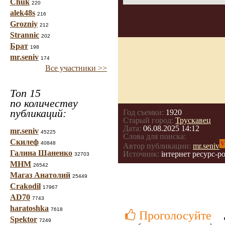
Chuk
220
alek48s
216
Grozniy
212
Strannic
202
Брат
198
mr.seniv
174
Все участники >>
Топ 15
по количеству
публикаций:
Год съемки:
1920
Старый город:
Трускавец
Дата:
06.08.2025 14:12
mr.seniv
45225
Слова для поиска:
Скилеф
40848
V
Автор публикации:
mr.seniv
Галина Шаненко
Источник:
інтернет ресурс-ро
32703
МНМ
26542
Магаз Анатолий
25449
Crakodil
17967
AD70
7743
haratoshka
7618
Проголосуйте
Spektor
7249