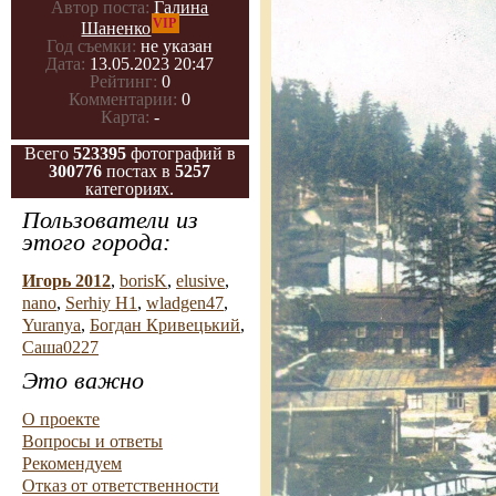
Автор поста:
Галина
VIP
Шаненко
Год съемки:
не указан
Дата:
13.05.2023 20:47
Рейтинг:
0
Комментарии:
0
Карта:
-
Всего
523395
фотографий в
300776
постах в
5257
категориях.
Пользователи из
этого города:
Игорь 2012
,
borisK
,
elusive
,
nano
,
Serhiy H1
,
wladgen47
,
Yuranya
,
Богдан Кривецький
,
Саша0227
Это важно
О проекте
Вопросы и ответы
Рекомендуем
Отказ от ответственности