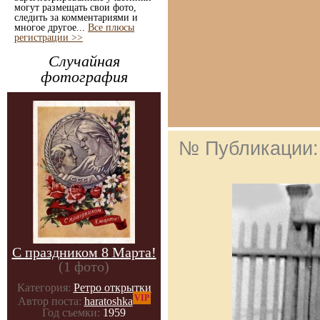
могут размещать свои фото,
следить за комментариями и
многое другое...
Все плюсы
регистрации >>
Случайная
фотография
№ Публикации
С праздником 8 Марта!
(1 фото)
Категория:
Ретро открытки
VIP
Автор поста:
haratoshka
Год съемки:
1959