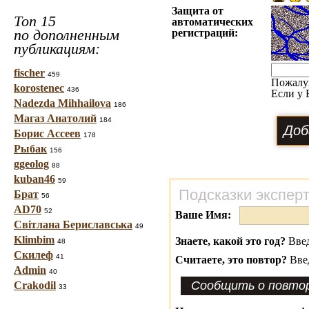
Защита от
Топ 15
автоматических
по дополненным
регистраций:
публикациям:
fischer
459
Пожалу
korostenec
436
Если у 
Nadezda Mihhailova
186
Магаз Анатолий
184
Борис Ассеев
178
Рыбак
156
ggeolog
88
kuban46
59
Подсказки экспер
Брат
56
AD70
52
Ваше Имя:
Світлана Бериславська
49
Klimbim
Знаете, какой это год?
Введ
48
Скилеф
41
Считаете, это повтор?
Вве
Admin
40
Crakodil
33