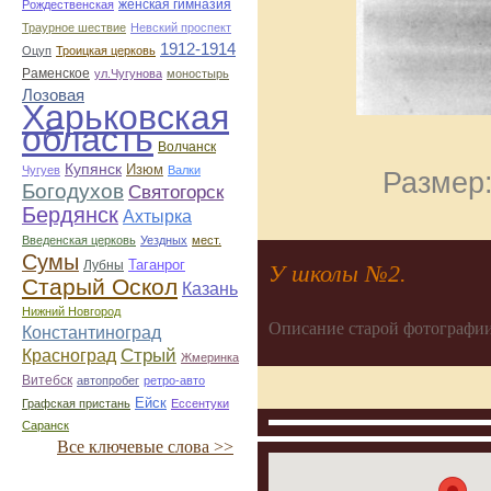
женская гимназия
Рождественская
Траурное шествие
Невский проспект
1912-1914
Оцуп
Троицкая церковь
Раменское
ул.Чугунова
моностырь
Лозовая
Харьковская
область
Волчанск
Купянск
Изюм
Чугуев
Валки
Размер:
Богодухов
Святогорск
Бердянск
Ахтырка
Введенская церковь
Уездных
мест.
Сумы
Таганрог
Лубны
У школы №2.
Старый Оскол
Казань
Нижний Новгород
Описание старой фотографии
Константиноград
Стрый
Красноград
Жмеринка
Витебск
автопробег
ретро-авто
Ейск
Графская пристань
Ессентуки
Саранск
Все ключевые слова >>