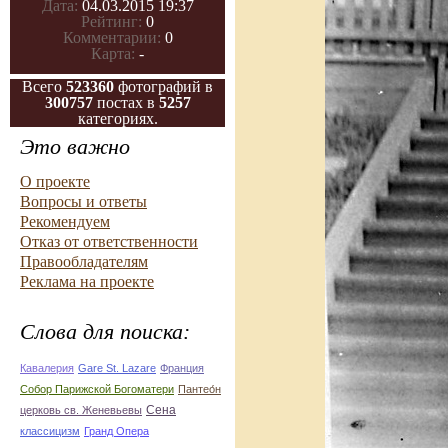
Дата:
04.03.2015 19:37
Рейтинг:
0
Комментарии:
0
Карта:
-
Всего
523360
фотографий в
300757
постах в
5257
категориях.
Это важно
О проекте
Вопросы и ответы
Рекомендуем
Отказ от ответственности
Правообладателям
Реклама на проекте
Слова для поиска:
Кавалерия
Gare St. Lazare
Франция
Собор Парижской Богоматери
Пантео́н
Сена
церковь св. Женевьевы
классицизм
Гранд Опера