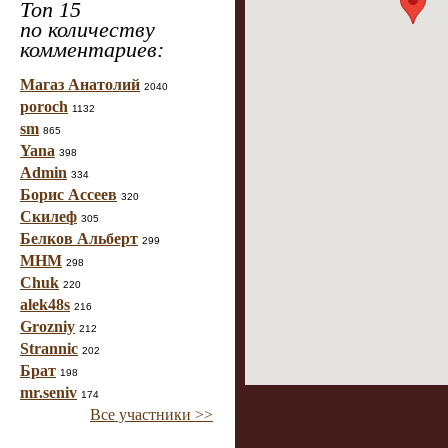
Топ 15
по количеству
комментариев:
Магаз Анатолий
2040
poroch
1132
sm
865
Yana
398
Admin
334
Борис Ассеев
320
Скилеф
305
Белков Альберт
299
МНМ
298
Chuk
220
alek48s
216
Grozniy
212
Strannic
202
Брат
198
mr.seniv
174
Все участники >>