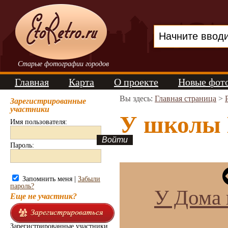
Старые фотографии городов
Главная
Карта
О проекте
Новые фот
Вы здесь:
Главная страница
>
Зарегистрированные
участники
У школы 
Имя пользователя:
Пароль:
Запомнить меня |
Забыли
пароль?
У Дома 
Еще не участник?
Зарегистрированные участники