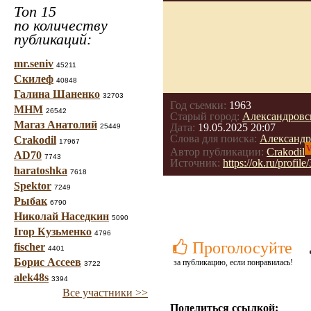
Топ 15
по количеству
публикаций:
mr.seniv
45211
Скилеф
40848
Галина Шаненко
32703
Год съемки:
1963
МНМ
26542
Старый город:
Александровс
Магаз Анатолий
Дата:
19.05.2025 20:07
25449
Слова для поиска:
Александр
Crakodil
17967
V
Автор публикации:
Crakodil
AD70
7743
Источник:
https://ok.ru/prof
haratoshka
7618
Spektor
7249
Рыбак
6790
Николай Наседкин
5090
Ігор Кузьменко
4796
Проголосуйте
fischer
4401
Борис Ассеев
за публикацию, если понравилась!
3722
alek48s
3394
Все участники >>
Поделиться ссылкой: