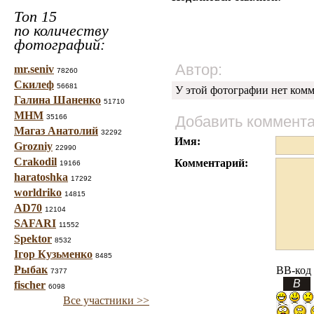
Топ 15
по количеству
фотографий:
Автор:
mr.seniv
78260
Скилеф
56681
У этой фотографии нет комм
Галина Шаненко
51710
МНМ
35166
Добавить коммент
Магаз Анатолий
32292
Имя:
Grozniy
22990
Crakodil
Комментарий:
19166
haratoshka
17292
worldriko
14815
AD70
12104
SAFARI
11552
Spektor
8532
Ігор Кузьменко
8485
Рыбак
BB-код
7377
fischer
6098
Все участники >>