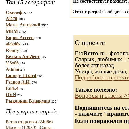
Топ 15 географов:
Не соответствует разделу!
Это не ретро!
Сообщить о с
Скилеф
22332
AD70
7819
Магаз Анатолий
7529
МНМ
4912
Борис Ассеев
3339
О проекте
alek48s
1488
Ronny
1390
Eto
Retro
.ru - фотог
Белков Альберт
515
Старых, любимых... т
VSx86
446
более лет назад.
Admin
Улицы, жилые дома, 
411
Lounge_Lizard
Подробнее о проект
364
Гудков А.И.
274
Ed4x4
Также полезно:
261
OVN
Вопросы и ответы >
237
Рыковкин Владимир
225
Подпишитесь на ста
Популярные города
- нажмите "нравитс
Если понравился пр
Ретро открытки (24086)
Москва (12939)
Санкт-