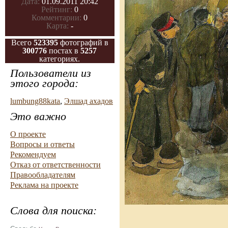
Дата:
01.09.2011 20:42
Рейтинг:
0
Комментарии:
0
Карта:
-
Всего
523395
фотографий в
300776
постах в
5257
категориях.
Пользователи из
этого города:
lumbung88kata
,
Элшад ахадов
Это важно
О проекте
Вопросы и ответы
Рекомендуем
Отказ от ответственности
Правообладателям
Реклама на проекте
Слова для поиска: