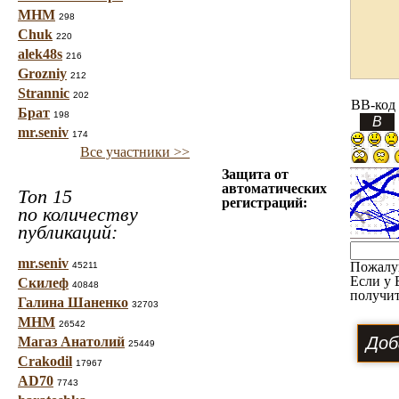
МНМ
298
Chuk
220
alek48s
216
Grozniy
212
Strannic
202
BB-код
Брат
198
mr.seniv
174
Все участники >>
Защита от
автоматических
Топ 15
регистраций:
по количеству
публикаций:
mr.seniv
Пожалу
45211
Если у 
Скилеф
40848
получит
Галина Шаненко
32703
МНМ
26542
Магаз Анатолий
25449
Crakodil
17967
AD70
7743