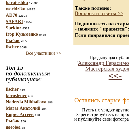
haratoshka
17292
Также полезно:
worldriko
14815
Вопросы и ответы >>
AD70
12104
SAFARI
11552
Подпишитесь на старые
Spektor
- нажмите "нравится"
8532
Ігор Кузьменко
Если понравился проек
8485
Рыбак
7377
fischer
6098
Все участники >>
Предыдущая публи
"
Александр Герасимо
Топ 15
Мастерская худо
по дополненным
<<-
публикациям:
fischer
459
korostenec
436
Остались старые ф
Nadezda Mihhailova
186
Магаз Анатолий
184
Пусть их увидят другие
Борис Ассеев
Зарегистрируйтесь на про
178
и публикуйте свои фотогр
Рыбак
156
ggeolog
88