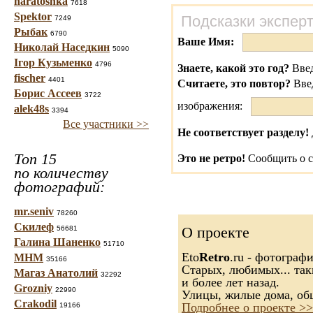
haratoshka
7618
Spektor
Подсказки экспер
7249
Рыбак
6790
Ваше Имя:
Николай Наседкин
5090
Ігор Кузьменко
4796
Знаете, какой это год?
Введ
fischer
4401
Считаете, это повтор?
Вве
Борис Ассеев
3722
изображения:
alek48s
3394
Все участники >>
Не соответствует разделу!
Топ 15
Это не ретро!
Сообщить о с
по количеству
фотографий:
mr.seniv
78260
Скилеф
О проекте
56681
Галина Шаненко
51710
Eto
Retro
.ru - фотограф
МНМ
35166
Старых, любимых... так
Магаз Анатолий
32292
и более лет назад.
Grozniy
22990
Улицы, жилые дома, об
Crakodil
Подробнее о проекте >>
19166