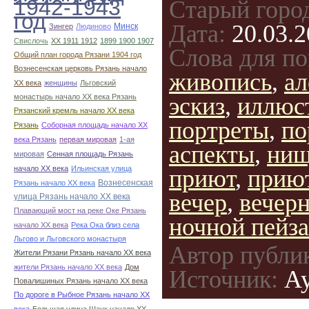
1942-1943
Старый горо
год
Дата:
20.03.2
Минск
Зингер
Людиново
Свислочь
XX 1911 1912
1899 1900 1907
Слова для по
Общий план города Рязани 1904 год
Вознесенская церковь Рязань начало
живопись
,
ал
ХХ века
женщины
Льговский
монастырь начало ХХ века Рязань
эскиз
,
иллюс
Рязанский кремль начало ХХ века
портреты
,
по
Рязань
Соборная площадь начало ХХ
века Рязань
первая мировая
1-ая
аспекты
,
нищ
мировая
Сенная площадь Рязань
начало ХХ века
Ильинская улица
приют
,
прию
Вознесенская
Рязань начало ХХ века
вечер
,
вечерн
улица Рязань начало ХХ века
Плавающий мост на реке Оке Рязань
ночной пейз
начало ХХ века
Река Ока близ села
Льгово и Льговского монастыря
Автор публи
Жители Рязани Рязань начало ХХ века
жители Рязань начало ХХ века
Дом
Источник:
Ау
Повалишиных Рязань начало ХХ века
По дороге в Рыбное Рязань начало ХХ