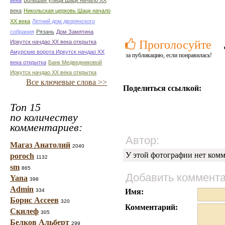
века
Большая улица Шацк начало ХХ
века
Никольская церковь Шацк начало
ХХ века
Летний дом дворянского
собрания
Рязань
Дом Замятина
Проголосуйте
Иркутск начдао ХХ века открытка
Амурские ворота Иркутск начдао ХХ
за публикацию, если понравилась!
века открытка
Банк Медведниковой
Иркутск начдао ХХ века открытка
Все ключевые слова >>
Поделиться ссылкой:
Топ 15
по количеству
комментариев:
Автор:
Магаз Анатолий
2040
У этой фотографии нет комм
poroch
1132
sm
865
Добавить коммент
Yana
398
Admin
334
Имя:
Борис Ассеев
320
Комментарий:
Скилеф
305
Белков Альберт
299