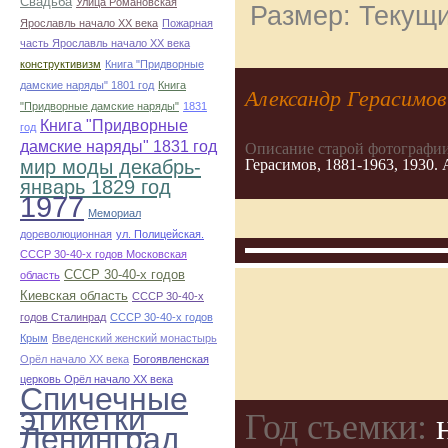
Свадьба
Улица Романовская
Размер: Текущи
Ярославль начало ХХ века
Пожарная
часть Ярославль начало ХХ века
конструктивизм
Книга "Придворные
дамские наряды" 1801 год
Книга
Александр Герасимо
"Придворные дамские наряды"
1831
Книга "Придворные
год
дамские наряды" 1831 год
Описание старой фотографии
Герасимов, 1881-1963, 1930.
мир моды декабрь-
январь 1829 год
1977
Мемориал
дореволюционная
ул. Полицейская.
СССР 30-40-х годов Московская
СССР 30-40-х годов
область
Киевская область
СССР 30-40-х
годов Сталинрад
СССР 30-40-х годов
Крым
Введенский женский монастырь
Орёл начало ХХ века
Богоявленская
церковь Орёл начало ХХ века
Спичечные
этикетки
Год съемки:
н
Ленинград