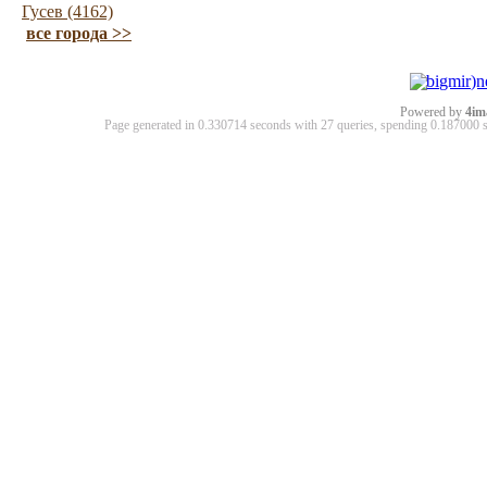
Гусев (4162)
все города >>
Powered by
4im
Page generated in 0.330714 seconds with 27 queries, spending 0.18700