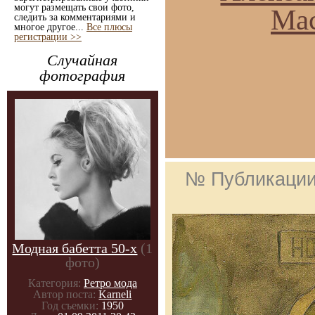
могут размещать свои фото,
Мас
следить за комментариями и
многое другое...
Все плюсы
регистрации >>
Случайная
фотография
№ Публикаци
Модная бабетта 50-х
(1
фото)
Категория:
Ретро мода
Автор поста:
Karneli
Год съемки:
1950