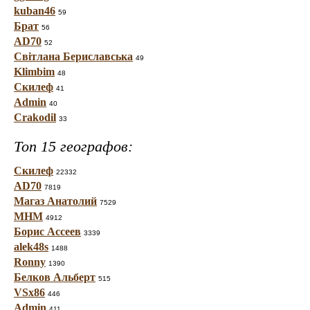
kuban46
59
Брат
56
AD70
52
Світлана Бериславська
49
Klimbim
48
Скилеф
41
Admin
40
Crakodil
33
Топ 15 географов:
Скилеф
22332
AD70
7819
Магаз Анатолий
7529
МНМ
4912
Борис Ассеев
3339
alek48s
1488
Ronny
1390
Белков Альберт
515
VSx86
446
Admin
411