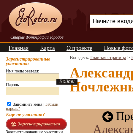
Старые фотографии городов
Главная
Карта
О проекте
Новые фот
Вы здесь:
Главная страница
>
Зарегистрированные
участники
Александ
Имя пользователя:
Ночлежны
Пароль:
Запомнить меня |
Забыли
пароль?
Пре
Еще не участник?
Алекса
Зарегистрированные участники