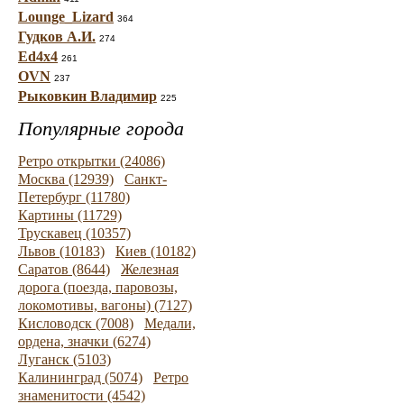
Lounge_Lizard
364
Гудков А.И.
274
Ed4x4
261
OVN
237
Рыковкин Владимир
225
Популярные города
Ретро открытки (24086)
Москва (12939)
Санкт-
Петербург (11780)
Картины (11729)
Трускавец (10357)
Львов (10183)
Киев (10182)
Саратов (8644)
Железная
дорога (поезда, паровозы,
локомотивы, вагоны) (7127)
Кисловодск (7008)
Медали,
ордена, значки (6274)
Луганск (5103)
Калининград (5074)
Ретро
знаменитости (4542)