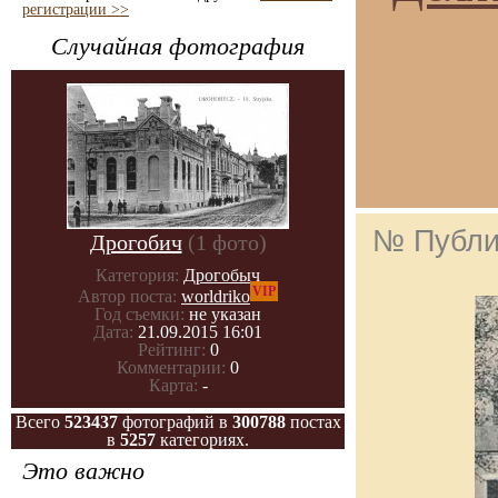
регистрации >>
Случайная фотография
№ Публи
Дрогобич
(1 фото)
Категория:
Дрогобыч
VIP
Автор поста:
worldriko
Год съемки:
не указан
Дата:
21.09.2015 16:01
Рейтинг:
0
Комментарии:
0
Карта:
-
Всего
523437
фотографий в
300788
постах
в
5257
категориях.
Это важно