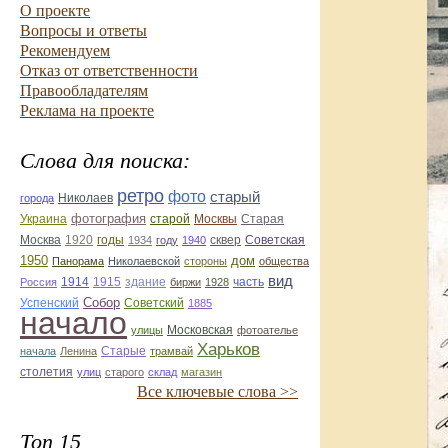
О проекте
Вопросы и ответы
Рекомендуем
Отказ от ответственности
Правообладателям
Реклама на проекте
Слова для поиска:
ретро
фото
старый
Николаев
города
фотография
Украина
Старая
старой
Москвы
Москва
1920
годы
сквер
1934
году
1940
Советская
1950
дом
Панорама
Николаевской
стороны
общества
вид
1914
1915
здание
Россия
биржи
1928
часть
Собор
Успенский
Советский
1885
начало
улицы
Московская
фотоателье
Харьков
Старые
начала
Ленина
трамвай
столетия
улиц
старого
склад
магазин
Все ключевые слова >>
Топ 15