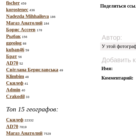
fischer
459
Поделиться ссы
korostenec
436
Nadezda Mihhailova
186
Магаз Анатолий
184
Борис Ассеев
178
Рыбак
Автор:
156
ggeolog
88
У этой фотогра
kuban46
59
Брат
56
Добавить 
AD70
52
Имя:
Світлана Бериславська
49
Klimbim
48
Комментарий:
Скилеф
41
Admin
40
Crakodil
33
Топ 15 географов:
Скилеф
22332
AD70
7819
Магаз Анатолий
7529