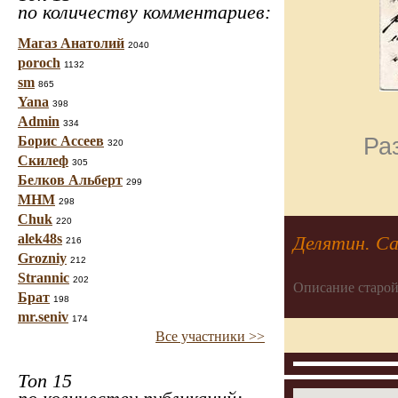
по количеству комментариев:
Магаз Анатолий
2040
poroch
1132
sm
865
Yana
398
Admin
334
Ра
Борис Ассеев
320
Скилеф
305
Белков Альберт
299
МНМ
298
Chuk
220
alek48s
Делятин. Сал
216
Grozniy
212
Strannic
202
Описание старой
Брат
198
mr.seniv
174
Все участники >>
Топ 15