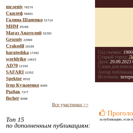
mr.seniv
78274
Скилеф
56681
Галина Шаненко
51714
МНМ
35166
Магаз Анатолий
32292
Grozniy
22990
Crakodil
19166
Год съемки:
1900
haratoshka
17292
Старый город:
Д
worldriko
14815
Дата:
29.09.2023 
AD70
Слова для поиска
12104
SAFARI
Автор публикац
11552
Источник:
інтерн
Spektor
8532
Ігор Кузьменко
8485
Рыбак
7377
fischer
6098
Все участники >>
Проголо
Топ 15
за публикацию, если п
по дополненным публикациям: