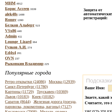
МНМ
4912
Борис Ассеев
3339
Защита от
автоматически
alek48s
1488
регистраций:
Ronny
1390
Белков Альберт
515
VSx86
446
Admin
411
Lounge_Lizard
364
Гудков А.И.
274
Ed4x4
261
OVN
237
Рыковкин Владимир
225
Популярные города
Подсказки
Ретро открытки (24086)
Москва (12939)
Санкт-Петербург (11780)
Ваше Имя:
Картины (11729)
Трускавец (10369)
Львов (10183)
Киев (10182)
Знаете, какой 
Саратов (8644)
Железная дорога (поезда,
Считаете, это 
паровозы, локомотивы, вагоны) (7127)
уже есть эти и
Кисловодск (7008)
Медали, ордена,