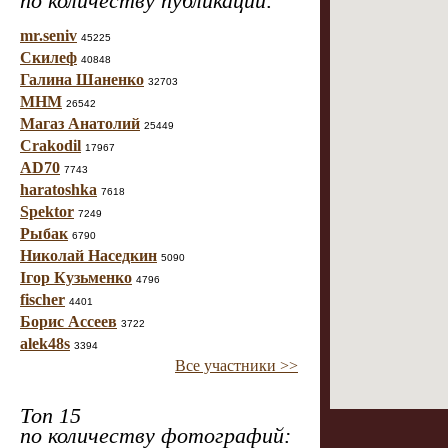
по количеству публикаций:
mr.seniv
45225
Скилеф
40848
Галина Шаненко
32703
МНМ
26542
Магаз Анатолий
25449
Crakodil
17967
AD70
7743
haratoshka
7618
Spektor
7249
Рыбак
6790
Николай Наседкин
5090
Ігор Кузьменко
4796
fischer
4401
Борис Ассеев
3722
alek48s
3394
Все участники >>
Топ 15
по количеству фотографий: