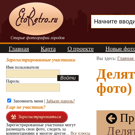
Старые фотографии городов
Главная
Карта
О проекте
Новые фот
Вы здесь:
Главная
Зарегистрированные участники
Имя пользователя:
Делят
Пароль:
фото)
Запомнить меня |
Забыли пароль?
Еще не участник?
Пре
Зарегистрированные участники могут
Деля
размещать свои фото, следить за
комментариями и многое другое...
Все плюсы