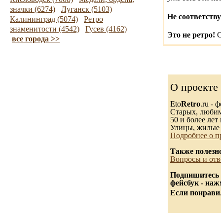
значки (6274)
Луганск (5103)
Не соответству
Калининград (5074)
Ретро
знаменитости (4542)
Гусев (4162)
Это не ретро!
С
все города >>
О проекте
Eto
Retro
.ru -
Старых, любимы
50 и более лет 
Улицы, жилые 
Подробнее о п
Также полезн
Вопросы и отв
Подпишитесь 
фейсбук - на
Если понравил