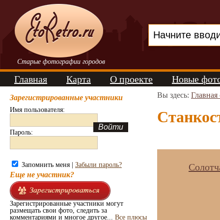
Старые фотографии городов
Главная
Карта
О проекте
Новые фот
Вы здесь:
Главная
Зарегистрированные участники
Имя пользователя:
Станкост
Пароль:
Запомнить меня |
Забыли пароль?
Солотча
Еще не участник?
Зарегистрированные участники могут
размещать свои фото, следить за
комментариями и многое другое...
Все плюсы