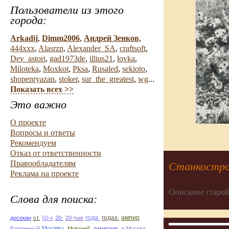
Пользователи из этого
города:
Arkadij
,
Dimm2006
,
Андрей Зенков
,
444xxx
,
Alasrzn
,
Alexander_SA
,
craftsoft
,
Dev_astori
,
gad1973de
,
illius21
,
lovka
,
Miloteka
,
Moxkot
,
Pksa
,
Rusaled
,
sekioto
,
shopenryazan
,
stoker
,
sur_the_greatest
,
wg
...
Показать всех >>
Это важно
О проекте
Вопросы и ответы
Рекомендуем
Отказ от ответственности
Правообладателям
Станкостро
Реклама на проекте
Описание старой
Слова для поиска:
ампир
досекин
ст.
50-х
20-
20-тые
года.
годах.
Блаженный
Москвы.
Мовзаей.
памятник.
р.Москва