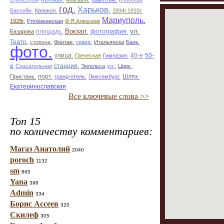
год.
Харьков.
Бассейн.
Колокол.
1934г.1910г.
Мариуполь.
1928г.
Рлтёмкинская
Ф.Я.Алексеев
ул.
площадь.
Вокзал.
фотография.
Базарова
Театр.
сторона.
Фонтан.
сквер.
Итальянска
Банк.
фото.
улица.
50-
Греческая
Гимназия.
40-е
е
Спасательная
станция.
Энгельса
ул..
Цирк.
Пристань.
порт.
гранд-отель.
Люксембург.
Шлях.
Екатеринославская
Все ключевые слова >>
Топ 15
по количеству комментариев:
Магаз Анатолий
2040
poroch
1132
sm
865
Yana
398
Admin
334
Борис Ассеев
320
Скилеф
305