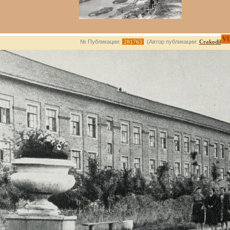
VI
№ Публикации:
281763
(Автор публикации:
Crakodil