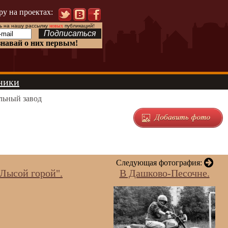
ру на проектах:
 на нашу рассылку
новых
публикаций!
знавай о них первым!
ники
льный завод
Следующая фотография:
"Лысой горой".
В Дашково-Песочне.