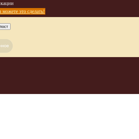
икации
 можете это сделать!
пост