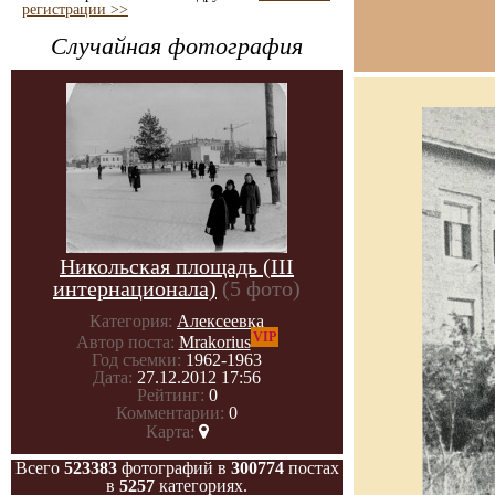
регистрации >>
Случайная фотография
Никольская площадь (III
интернационала)
(5 фото)
Категория:
Алексеевка
VIP
Автор поста:
Mrakorius
Год съемки:
1962-1963
Дата:
27.12.2012 17:56
Рейтинг:
0
Комментарии:
0
Карта:
Всего
523383
фотографий в
300774
постах
в
5257
категориях.