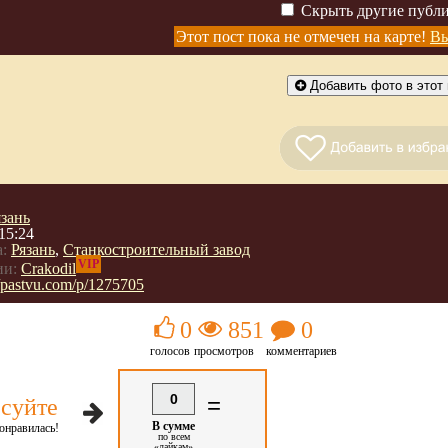
Скрыть другие публ
Этот пост пока не отмечен на карте!
Вы
Добавить фото в этот 
язань
15:24
:
Рязань
,
Станкостроительный завод
VIP
ии:
Crakodil
//pastvu.com/p/1275705
0
851
0
голосов
просмотров
комментариев
0
=
суйте
В сумме
онравилась!
по всем
«лайкам»