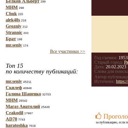
Белков Альберт
299
МНМ
298
Chuk
220
alek48s
216
Grozniy
212
Strannic
202
Брат
198
mr.seniv
174
Все участники >>
Год съемки:
1953
Старый город:
Р
Топ 15
Дата:
20.02.2023 
по количеству публикаций:
Слова для поиска
Автор публикац
mr.seniv
Источник:
https:
45211
Скилеф
40848
Галина Шаненко
32703
МНМ
26542
Магаз Анатолий
25449
Crakodil
17967
Проголо
AD70
7743
за публикацию, если п
haratoshka
7618