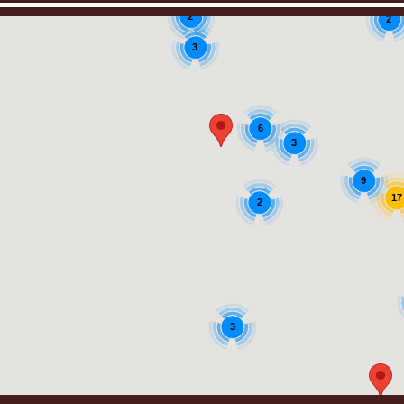
2
2
3
6
3
9
17
2
3