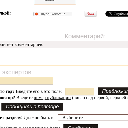
лкой:
Комментарий:
фии нет комментариев.
 экспертов
это год?
Введите его в это поле:
повтор?
Введите
номер публикации
(число над первой, верхней 
ет разделу!
Должно быть в: