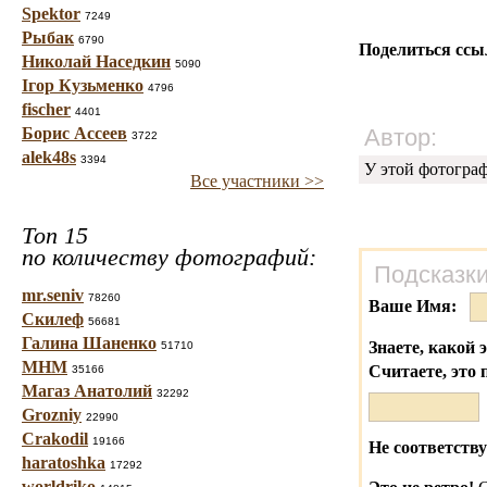
Spektor
7249
Рыбак
6790
Поделиться ссы
Николай Наседкин
5090
Ігор Кузьменко
4796
fischer
4401
Борис Ассеев
Автор:
3722
alek48s
3394
У этой фотогра
Все участники >>
Топ 15
по количеству фотографий:
Подсказки
mr.seniv
78260
Ваше Имя:
Скилеф
56681
Галина Шаненко
Знаете, какой 
51710
МНМ
Считаете, это 
35166
Магаз Анатолий
32292
Grozniy
22990
Crakodil
19166
Не соответству
haratoshka
17292
worldriko