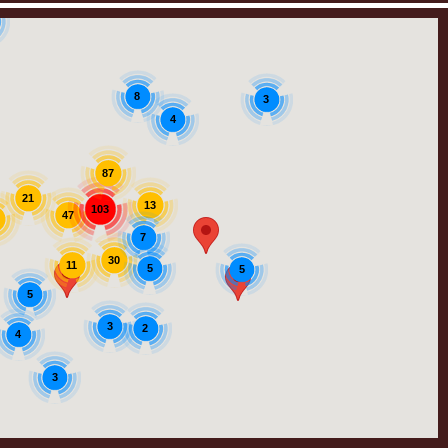
8
3
4
87
21
13
103
47
7
30
11
5
5
5
3
2
4
3