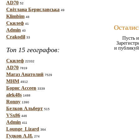
AD70
52
Світлана Бериславська
49
Klimbim
48
Скилеф
41
Осталис
Admin
40
Crakodil
Пусть и
33
Зарегистр
и публикуй
Топ 15 географов:
Скилеф
22332
AD70
7819
Магаз Анатолий
7529
МНМ
4912
Борис Ассеев
3339
alek48s
1488
Ronny
1390
Белков Альберт
515
VSx86
446
Admin
411
Lounge_Lizard
364
Гудков А.И.
274