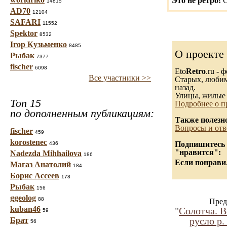
Это не ретро!
С
14815
AD70
12104
SAFARI
11552
Spektor
8532
Ігор Кузьменко
8485
О проекте
Рыбак
7377
fischer
6098
Eto
Retro
.ru -
Все участники >>
Старых, любимы
назад.
Улицы, жилые 
Топ 15
Подробнее о п
по дополненным публикациям:
Также полезн
Вопросы и отв
fischer
459
korostenec
Подпишитесь н
436
"нравится":
Nadezda Mihhailova
186
Если понравил
Магаз Анатолий
184
Борис Ассеев
178
Рыбак
156
ggeolog
88
Пред
kuban46
"
Солотча. В
59
русло р.
Брат
56