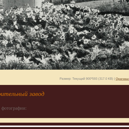
Размер: Текущий 900*593 (317.0 KB) |
Оригинал
ительный завод
 фотографии: