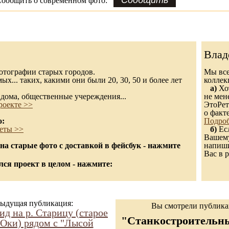
ообщить о современном фото:
Влад
 фотографии старых городов.
Мы все
х... таких, какими они были 20, 30, 50 и более лет
колле
а)
Хот
дома, общественные учереждения...
не мен
роекте >>
ЭтоРет
о факт
о:
Подроб
еты >>
б)
Есл
Вашему
а старые фото с доставкой в фейсбук - нажмите
напиши
Вас в р
ся проект в целом - нажмите:
ыдущая публикация:
Вы смотрели публик
ид на р. Старицу (старое
"Станкостроительны
 Оки) рядом с "Лысой