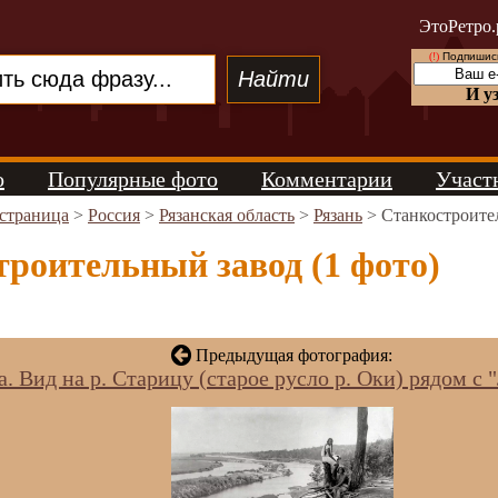
ЭтоРетро.
(!)
Подпишись
И у
о
Популярные фото
Комментарии
Участ
 страница
>
Россия
>
Рязанская область
>
Рязань
> Станкостроите
роительный завод (1 фото)
Предыдущая фотография:
. Вид на р. Старицу (старое русло р. Оки) рядом с 