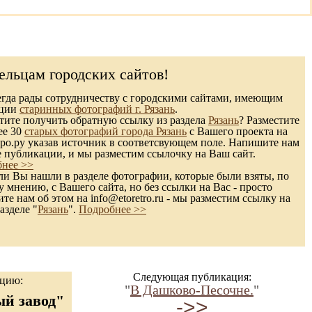
ельцам городских сайтов!
гда рады сотрудничеству с городскими сайтами, имеющим
кции
старинных фотографий г. Рязань
.
ите получить обратную ссылку из раздела
Рязань
? Разместите
ее 30
старых фотографий города Рязань
с Вашего проекта на
ро.ру указав источник в соответсвующем поле. Напишите нам
е публикации, и мы разместим ссылочку на Ваш сайт.
нее >>
и Вы нашли в разделе фотографии, которые были взяты, по
 мнению, с Вашего сайта, но без ссылки на Вас - просто
те нам об этом на info@etoretro.ru - мы разместим ссылку на
азделе "
Рязань
".
Подробнее >>
Следующая публикация:
ацию:
"
В Дашково-Песочне.
"
й завод"
->>