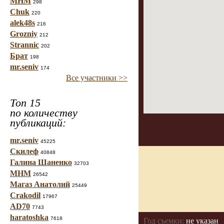
МНМ
298
Chuk
220
alek48s
216
Grozniy
212
Strannic
202
Брат
198
mr.seniv
174
Все участники >>
Топ 15
по количеству
публикаций:
mr.seniv
45225
Скилеф
40848
Галина Шаненко
32703
МНМ
26542
Магаз Анатолий
25449
Crakodil
17967
AD70
7743
haratoshka
7618
Год съемки:
не указан