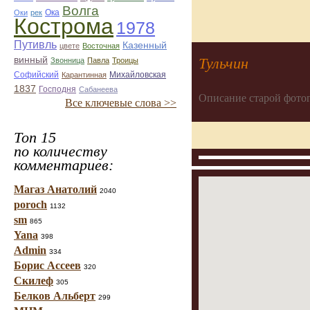
Волга
Ока
Оки
рек
Кострома
1978
Путивль
Казенный
цвете
Восточная
Тульчин
винный
Звонница
Павла
Троицы
Софийский
Михайловская
Карантинная
1837
Господня
Сабанеева
Описание старой фото
Все ключевые слова >>
Топ 15
по количеству
комментариев:
Магаз Анатолий
2040
poroch
1132
sm
865
Yana
398
Admin
334
Борис Ассеев
320
Скилеф
305
Белков Альберт
299