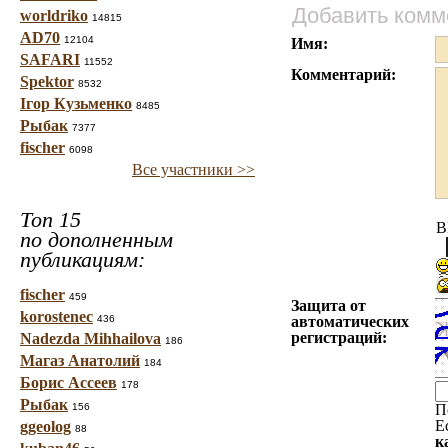
Добавить комм
worldriko
14815
AD70
12104
Имя:
SAFARI
11552
Комментарий:
Spektor
8532
Ігор Кузьменко
8485
Рыбак
7377
fischer
6098
Все участники >>
Топ 15
B
по дополненным
публикациям:
fischer
459
Защита от
korostenec
436
автоматических
регистраций:
Nadezda Mihhailova
186
Магаз Анатолий
184
Борис Ассеев
178
Рыбак
156
П
Е
ggeolog
88
к