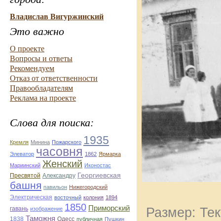
Владислав Вигуржинский
Это важно
О проекте
Вопросы и ответы
Рекомендуем
Отказ от ответственности
Правообладателям
Реклама на проекте
Слова для поиска:
1935
Кремля
Минина
Пожарского
часовня
Элеватор
1862
Ярмарка
Женский
Мариинский
Иконостас
Георгиевская
Пресвятой
Александру
башня
павильон
Нижегородский
Электрическая
восточный
колония
1894
1850
Приморский
Размер: Тек
гавань
изображение
Таможня
1838
Одесс
публичная
Пушкин