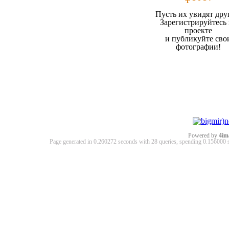
Пусть их увидят дру
Зарегистрируйтесь 
проекте
и публикуйте сво
фотографии!
Powered by
4im
Page generated in 0.260272 seconds with 28 queries, spending 0.15600