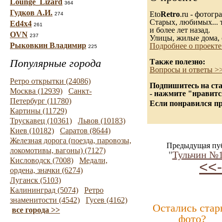
Lounge_Lizard
364
Гудков А.И.
Eto
Retro
.ru - фотог
274
Старых, любимых... т
Ed4x4
261
и более лет назад.
OVN
237
Улицы, жилые дома, 
Рыковкин Владимир
Подробнее о проекте
225
Популярные города
Также полезно:
Вопросы и ответы >
Ретро открытки (24086)
Подпишитесь на ста
Москва (12939)
Санкт-
- нажмите "нравитс
Петербург (11780)
Если понравился пр
Картины (11729)
Трускавец (10361)
Львов (10183)
Киев (10182)
Саратов (8644)
Железная дорога (поезда, паровозы,
Предыдущая пу
локомотивы, вагоны) (7127)
"
Тульчин №1
Кисловодск (7008)
Медали,
<<-
ордена, значки (6274)
Луганск (5103)
Калининград (5074)
Ретро
знаменитости (4542)
Гусев (4162)
Остались стар
все города >>
фото?