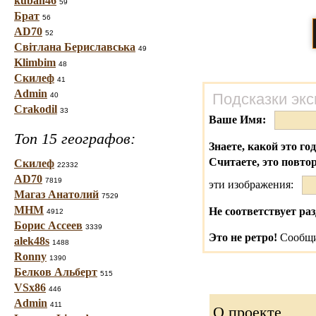
kuban46
59
Брат
56
AD70
52
Світлана Бериславська
49
Klimbim
48
Скилеф
41
Admin
Подсказки экс
40
Crakodil
33
Ваше Имя:
Топ 15 географов:
Знаете, какой это го
Считаете, это повто
Скилеф
22332
AD70
7819
эти изображения:
Магаз Анатолий
7529
МНМ
Не соответствует раз
4912
Борис Ассеев
3339
Это не ретро!
Сообщи
alek48s
1488
Ronny
1390
Белков Альберт
515
VSx86
446
Admin
411
О проекте