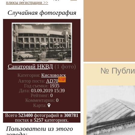
плюсы регистрации >>
Случайная фотография
Санаторий НКВД
(1 фото)
№ Публи
Категория:
Кисловодск
VIP
Автор поста:
AD70
Год съемки:
1935
Дата:
03.09.2019 15:39
Рейтинг:
0
Комментарии:
0
Карта:
Всего
523400
фотографий в
300781
постах в
5257
категориях.
Пользователи из этого
города: