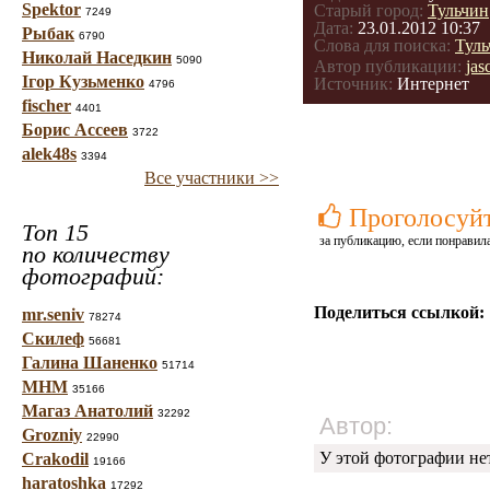
Spektor
Старый город:
Тульчин
7249
Дата:
23.01.2012 10:37
Рыбак
6790
Слова для поиска:
Туль
Николай Наседкин
5090
Автор публикации:
jas
Ігор Кузьменко
Источник:
Интернет
4796
fischer
4401
Борис Ассеев
3722
alek48s
3394
Все участники >>
Проголосуй
Топ 15
за публикацию, если понравила
по количеству
фотографий:
Поделиться ссылкой:
mr.seniv
78274
Скилеф
56681
Галина Шаненко
51714
МНМ
35166
Магаз Анатолий
32292
Автор:
Grozniy
22990
У этой фотографии не
Crakodil
19166
haratoshka
17292