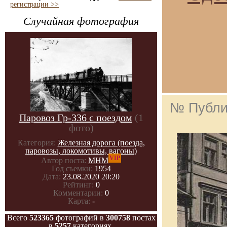
регистрации >>
Случайная фотография
№ Публи
Паровоз Гр-336 с поездом
(1
фото)
Категория:
Железная дорога (поезда,
паровозы, локомотивы, вагоны)
VIP
Автор поста:
МНМ
Год съемки:
1954
Дата:
23.08.2020 20:20
Рейтинг:
0
Комментарии:
0
Карта:
-
Всего
523365
фотографий в
300758
постах
в
5257
категориях.