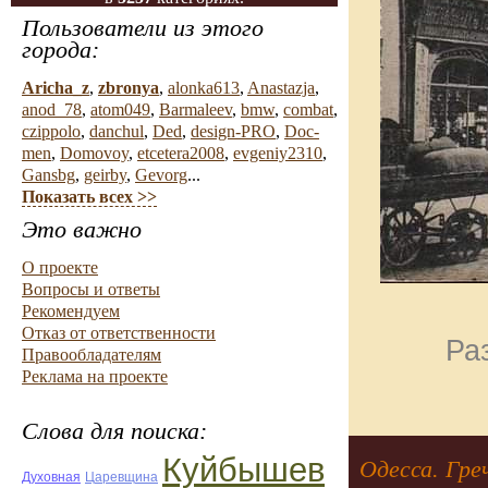
Пользователи из этого
города:
Aricha_z
,
zbronya
,
alonka613
,
Anastazja
,
anod_78
,
atom049
,
Barmaleev
,
bmw
,
combat
,
czippolo
,
danchul
,
Ded
,
design-PRO
,
Doc-
men
,
Domovoy
,
etcetera2008
,
evgeniy2310
,
Gansbg
,
geirby
,
Gevorg
...
Показать всех >>
Это важно
О проекте
Вопросы и ответы
Рекомендуем
Отказ от ответственности
Ра
Правообладателям
Реклама на проекте
Слова для поиска:
Куйбышев
Одесса. Гре
Духовная
Царевщина