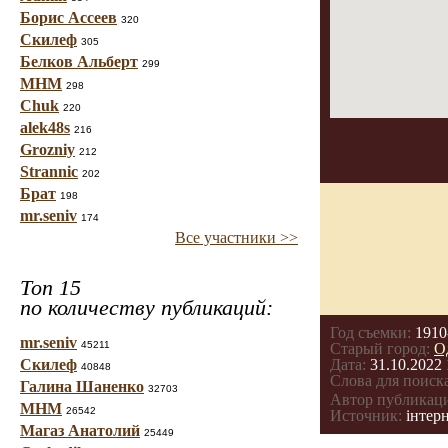
Борис Ассеев
320
Скилеф
305
Белков Альберт
299
МНМ
298
Chuk
220
alek48s
216
Grozniy
212
Strannic
202
Брат
198
mr.seniv
174
Все участники >>
Топ 15
по количеству публикаций:
Год съемки:
1910
mr.seniv
45211
Старый город:
О
Скилеф
Дата:
31.10.2022 
40848
Слова для поиска
Галина Шаненко
32703
Автор публикац
МНМ
26542
Источник:
інтерн
Магаз Анатолий
25449