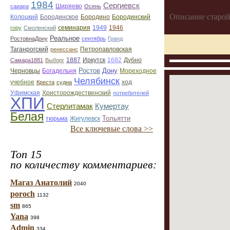
1984
Сергиевск
Ширяево
саиара
Осень
Описание старой
Бородино
Колоцкий
Бородинское
Бородинский
семинария
1949
1946
гору
Смоленский
Реальное
РостовнаДону
сентябрь
Гранд
Петропавловская
Таганрогский
ренессанс
1887
Иркутск
Дубно
Самара1881
Выборг
1682
Черновцы
Ростов
Дону
Богадельня
Мореходное
Челябинск
ход
учебное
Креста
судна
Уфимская
Христорождественский
потребителей
ХПИ
Кумертау
Стерлитамак
Белая
Тольятти
Жигулевск
тюрьма
Все ключевые слова >>
Топ 15
по количеству комментариев:
Магаз Анатолий
2040
poroch
1132
sm
865
Yana
398
Admin
334