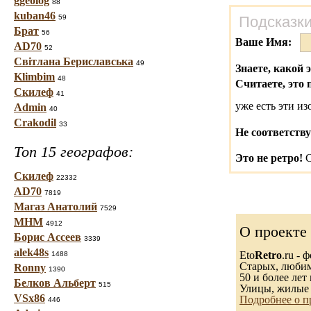
ggeolog
88
kuban46
59
Подсказки
Брат
56
Ваше Имя:
AD70
52
Світлана Бериславська
49
Знаете, какой 
Klimbim
48
Считаете, это 
Скилеф
41
уже есть эти и
Admin
40
Crakodil
33
Не соответству
Топ 15 географов:
Это не ретро!
С
Скилеф
22332
AD70
7819
Магаз Анатолий
7529
МНМ
4912
О проекте
Борис Ассеев
3339
alek48s
Eto
Retro
.ru -
1488
Старых, любимы
Ronny
1390
50 и более лет 
Белков Альберт
515
Улицы, жилые 
VSx86
Подробнее о п
446