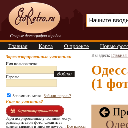
Старые фотографии городов
Главная
Карта
О проекте
Новые фот
Вы здесь:
Главная
Зарегистрированные участники
Имя пользователя:
Одесс
Пароль:
(1 фот
Запомнить меня |
Забыли пароль?
Еще не участник?
Пре
Зарегистрированные участники могут
Одес
размещать свои фото, следить за
комментариями и многое другое...
Все плюсы