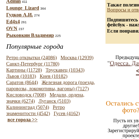
Admin
411
Также полезн
Lounge_Lizard
364
Вопросы и отв
Гудков А.И.
274
Подпишитесь 
Ed4x4
261
фейсбук - на
OVN
237
Если понравил
Рыковкин Владимир
225
Популярные города
Предыдуща
Ретро открытки (24086)
Москва (12939)
"
Одесса. Да
Санкт-Петербург (11780)
Картины (11728)
Трускавец (10343)
Львов (10183)
Киев (10182)
Саратов (8644)
Железная дорога (поезда,
паровозы, локомотивы, вагоны) (7127)
Кисловодск (7008)
Медали, ордена,
значки (6274)
Луганск (5103)
Остались 
Калининград (5074)
Ретро
фото
знаменитости (4542)
Гусев (4162)
все города >>
Пусть их ув
другие!
Зарегистрируй
проект