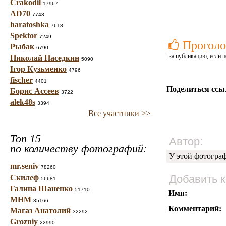
Crakodil
17967
AD70
7743
haratoshka
7618
Spektor
7249
Проголо
Рыбак
6790
за публикацию, если п
Николай Наседкин
5090
Ігор Кузьменко
4796
fischer
4401
Поделиться ссы
Борис Ассеев
3722
alek48s
3394
Все участники >>
Топ 15
Автор:
по количеству фотографий:
У этой фотогра
mr.seniv
78260
Добавить 
Скилеф
56681
Галина Шаненко
51710
Имя:
МНМ
35166
Комментарий:
Магаз Анатолий
32292
Grozniy
22990