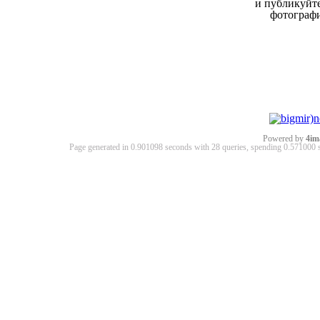
и публикуйт
фотограф
Powered by
4im
Page generated in 0.901098 seconds with 28 queries, spending 0.57100