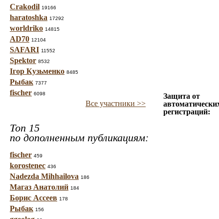
Crakodil
19166
haratoshka
17292
worldriko
14815
AD70
12104
SAFARI
11552
Spektor
8532
Ігор Кузьменко
8485
Рыбак
7377
fischer
6098
Защита от
Все участники >>
автоматически
регистраций:
Топ 15
по дополненным публикациям:
fischer
459
korostenec
436
Nadezda Mihhailova
186
Магаз Анатолий
184
Борис Ассеев
178
Рыбак
156