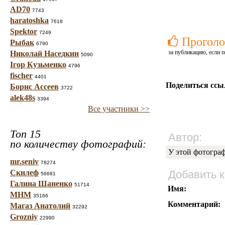
AD70
7743
haratoshka
7618
Spektor
7249
Проголо
Рыбак
6790
за публикацию, если п
Николай Наседкин
5090
Ігор Кузьменко
4796
fischer
4401
Поделиться ссы
Борис Ассеев
3722
alek48s
3394
Все участники >>
Топ 15
Автор:
по количеству фотографий:
У этой фотогра
mr.seniv
78274
Скилеф
Добавить 
56681
Галина Шаненко
51714
Имя:
МНМ
35166
Комментарий:
Магаз Анатолий
32292
Grozniy
22990