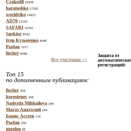
Crakodil
19166
haratoshka
17292
worldriko
14815
AD70
12104
SAFARI
11552
Spektor
8532
Ігор Кузьменко
8485
Рыбак
7377
fischer
6098
Защита от
Все участники >>
автоматически
регистраций:
Топ 15
по дополненным публикациям:
fischer
459
korostenec
436
Nadezda Mihhailova
186
Магаз Анатолий
184
Борис Ассеев
178
Рыбак
156
ggeolog
88