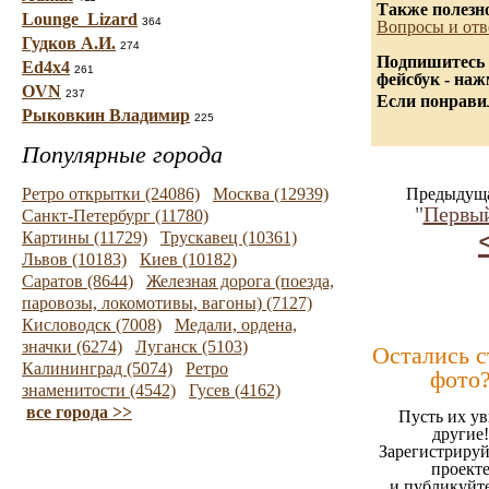
Также полезн
Lounge_Lizard
364
Вопросы и отв
Гудков А.И.
274
Подпишитесь 
Ed4x4
261
фейсбук - на
OVN
237
Если понравил
Рыковкин Владимир
225
Популярные города
Ретро открытки (24086)
Москва (12939)
Предыдуща
"
Первый
Санкт-Петербург (11780)
Картины (11729)
Трускавец (10361)
Львов (10183)
Киев (10182)
Саратов (8644)
Железная дорога (поезда,
паровозы, локомотивы, вагоны) (7127)
Кисловодск (7008)
Медали, ордена,
значки (6274)
Луганск (5103)
Остались 
Калининград (5074)
Ретро
фото
знаменитости (4542)
Гусев (4162)
все города >>
Пусть их ув
другие!
Зарегистрируй
проект
и публикуйт