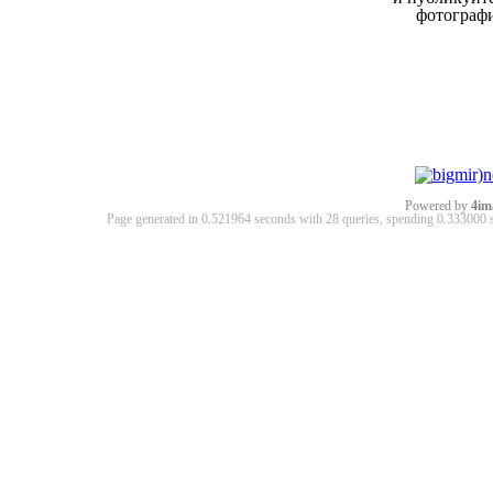
фотограф
Powered by
4im
Page generated in 0.521964 seconds with 28 queries, spending 0.33300