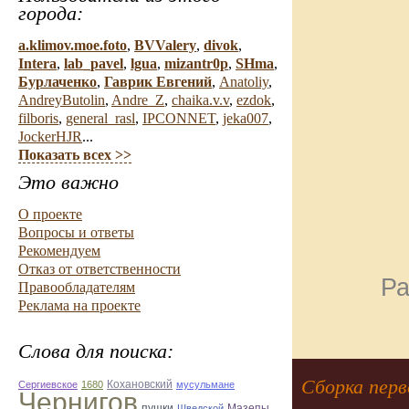
города:
a.klimov.moe.foto
,
BVValery
,
divok
,
Intera
,
lab_pavel
,
lgua
,
mizantr0p
,
SHma
,
Бурлаченко
,
Гаврик Евгений
,
Anatoliy
,
AndreyButolin
,
Andre_Z
,
chaika.v.v
,
ezdok
,
filboris
,
general_rasl
,
IPCONNET
,
jeka007
,
JockerHJR
...
Показать всех >>
Это важно
О проекте
Вопросы и ответы
Рекомендуем
Отказ от ответственности
Ра
Правообладателям
Реклама на проекте
Слова для поиска:
Сборка перв
Кохановский
Сергиевское
1680
мусульмане
Чернигов
Мазепы
пушки
Шведской