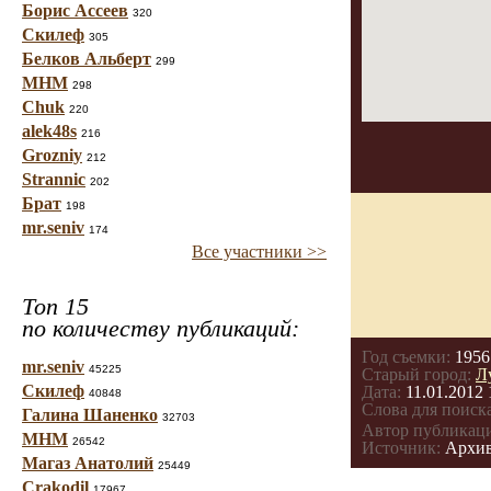
Борис Ассеев
320
Скилеф
305
Белков Альберт
299
МНМ
298
Chuk
220
alek48s
216
Grozniy
212
Strannic
202
Брат
198
mr.seniv
174
Все участники >>
Топ 15
по количеству публикаций:
Год съемки:
1956
mr.seniv
45225
Старый город:
Л
Скилеф
Дата:
11.01.2012 
40848
Слова для поиска
Галина Шаненко
32703
Автор публикац
МНМ
26542
Источник:
Архи
Магаз Анатолий
25449
Crakodil
17967