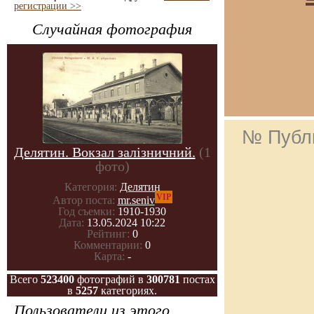
регистрации >>
Случайная фотография
№ Публ
Делятин. Вокзал залізничний.
(1
фото)
Категория:
Делятин
VIP
Автор поста:
mr.seniv
Год съемки:
1910-1930
Дата:
13.05.2024 10:22
Рейтинг:
0
Комментарии:
0
Карта:
-
Всего
523400
фотографий в
300781
постах
в
5257
категориях.
Пользователи из этого