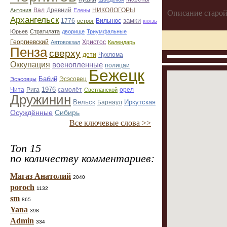
Вал
Древний
НИКОЛОГОРЫ
Антония
Елены
Описание старой
Архангельск
1776
замки
острог
Вильнюс
князь
Юрьев
Стратилата
дворище
Триумфальные
Георгиевский
Автовокзал
Христос
Календарь
Пенза
сверху
дети
Чухлома
Оккупация
военопленные
полицаи
Бежецк
Бабий
Эсэсовец
Эсэсовцы
1976
орел
Чита
Рига
самолёт
Светланской
Дружинин
Вельск
Иркутская
Барнаул
Осуждённые
Сибирь
Все ключевые слова >>
Топ 15
по количеству комментариев:
Магаз Анатолий
2040
poroch
1132
sm
865
Yana
398
Admin
334