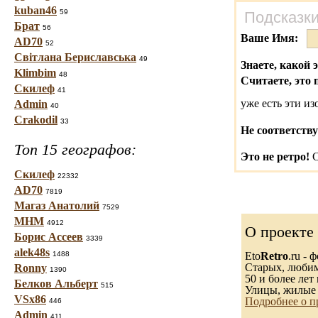
kuban46
59
Подсказки
Брат
56
Ваше Имя:
AD70
52
Світлана Бериславська
49
Знаете, какой 
Klimbim
48
Считаете, это 
Скилеф
41
уже есть эти и
Admin
40
Crakodil
33
Не соответству
Топ 15 географов:
Это не ретро!
С
Скилеф
22332
AD70
7819
Магаз Анатолий
7529
МНМ
4912
О проекте
Борис Ассеев
3339
alek48s
1488
Eto
Retro
.ru -
Старых, любимы
Ronny
1390
50 и более лет 
Белков Альберт
515
Улицы, жилые 
VSx86
Подробнее о п
446
Admin
411