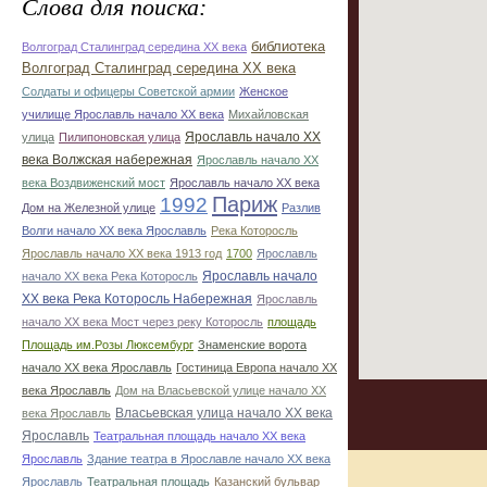
Слова для поиска:
библиотека
Волгоград Сталинград середина ХХ века
Волгоград Сталинград середина ХХ века
Солдаты и офицеры Советской армии
Женское
училище Ярославль начало ХХ века
Михайловская
Ярославль начало ХХ
улица
Пилипоновская улица
века Волжская набережная
Ярославль начало ХХ
века Воздвиженский мост
Ярославль начало ХХ века
1992
Париж
Дом на Железной улице
Разлив
Волги начало ХХ века Ярославль
Река Которосль
Ярославль начало ХХ века 1913 год
1700
Ярославль
Ярославль начало
начало ХХ века Река Которосль
ХХ века Река Которосль Набережная
Ярославль
начало ХХ века Мост через реку Которосль
площадь
Площадь им.Розы Люксембург
Знаменские ворота
начало ХХ века Ярославль
Гостиница Европа начало ХХ
века Ярославль
Дом на Власьевской улице начало ХХ
Власьевская улица начало ХХ века
века Ярославль
Ярославль
Театральная площадь начало ХХ века
Ярославль
Здание театра в Ярославле начало ХХ века
Ярославль
Театральная площадь
Казанский бульвар