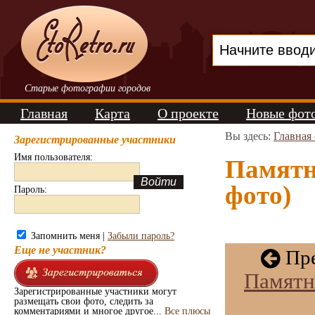
Старые фотографии городов
Главная
Карта
О проекте
Новые фот
Вы здесь:
Главная
Зарегистрированные участники
Имя пользователя:
Памятн
фото)
Пароль:
Запомнить меня |
Забыли пароль?
Еще не участник?
Пре
Памятн
Зарегистрированные участники могут
размещать свои фото, следить за
комментариями и многое другое...
Все плюсы