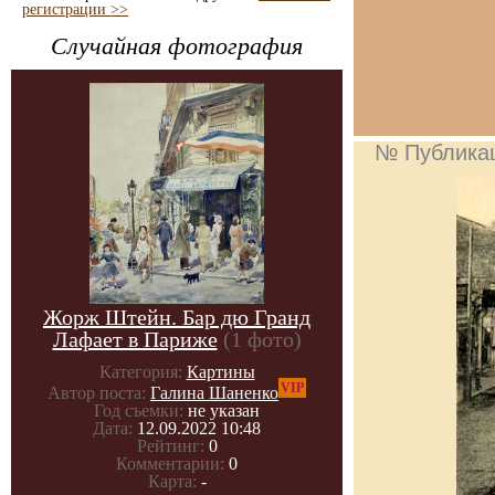
регистрации >>
Случайная фотография
№ Публика
Жорж Штейн. Бар дю Гранд
Лафает в Париже
(1 фото)
Категория:
Картины
VIP
Автор поста:
Галина Шаненко
Год съемки:
не указан
Дата:
12.09.2022 10:48
Рейтинг:
0
Комментарии:
0
Карта:
-