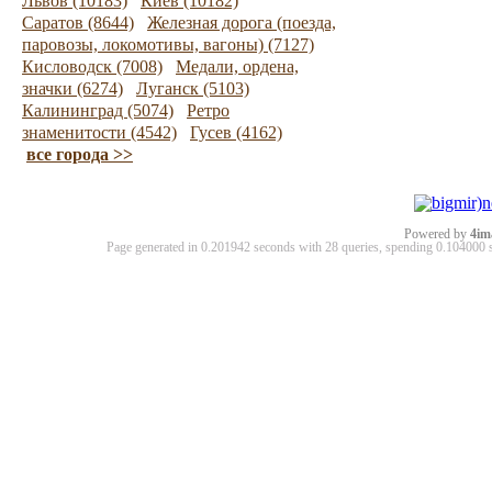
Львов (10183)
Киев (10182)
Саратов (8644)
Железная дорога (поезда,
паровозы, локомотивы, вагоны) (7127)
Кисловодск (7008)
Медали, ордена,
значки (6274)
Луганск (5103)
Калининград (5074)
Ретро
знаменитости (4542)
Гусев (4162)
все города >>
Powered by
4im
Page generated in 0.201942 seconds with 28 queries, spending 0.10400