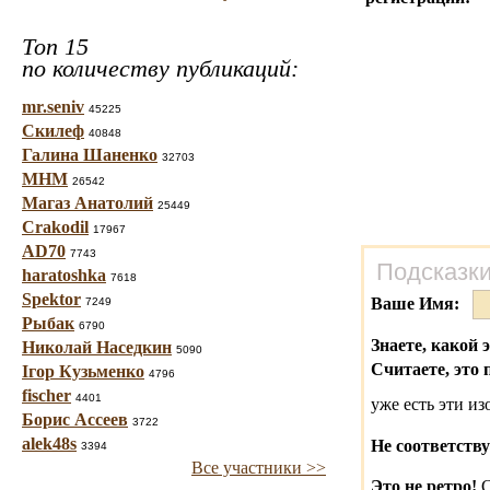
Топ 15
по количеству публикаций:
mr.seniv
45225
Скилеф
40848
Галина Шаненко
32703
МНМ
26542
Магаз Анатолий
25449
Crakodil
17967
AD70
7743
Подсказки
haratoshka
7618
Spektor
Ваше Имя:
7249
Рыбак
6790
Знаете, какой 
Николай Наседкин
5090
Считаете, это 
Ігор Кузьменко
4796
fischer
4401
уже есть эти и
Борис Ассеев
3722
alek48s
Не соответству
3394
Все участники >>
Это не ретро!
С