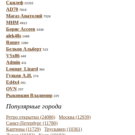
Скилеф
22332
AD70
7819
Магаз Анатолий
7529
МНМ
4912
Борис Ассеев
3339
alek48s
1488
Ronny
1390
Белков Альберт
515
VSx86
446
Admin
411
Lounge_Lizard
364
Гудков А.И.
274
Ed4x4
261
OVN
237
Рыковкин Владимир
225
Популярные города
Ретро открытки (24086)
Москва (12939)
Санкт-Петербург (11780)
Картины (11729)
Трускавец (10361)