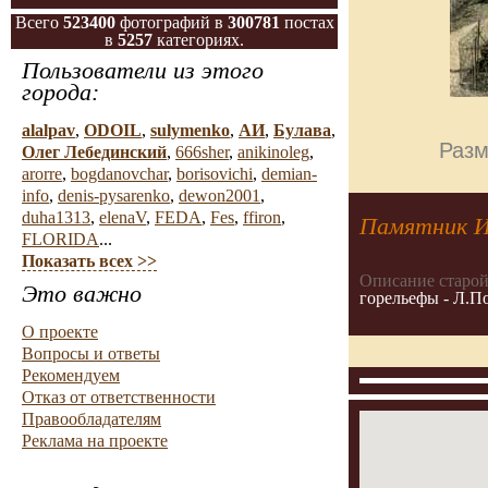
Всего
523400
фотографий в
300781
постах
в
5257
категориях.
Пользователи из этого
города:
alalpav
,
ODOIL
,
sulymenko
,
АИ
,
Булава
,
Разм
Олег Лебединский
,
666sher
,
anikinoleg
,
arorre
,
bogdanovchar
,
borisovichi
,
demian-
info
,
denis-pysarenko
,
dewon2001
,
duha1313
,
elenaV
,
FEDA
,
Fes
,
ffiron
,
Памятник И
FLORIDA
...
Показать всех >>
Описание старой
Это важно
горельефы - Л.По
О проекте
Вопросы и ответы
Рекомендуем
Отказ от ответственности
Правообладателям
Реклама на проекте