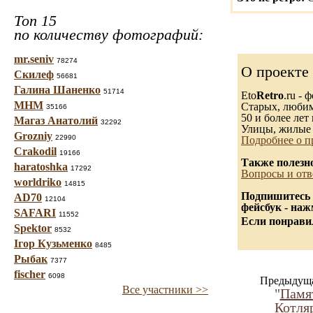
Топ 15
по количеству фотографий:
mr.seniv
78274
О проекте
Скилеф
56681
Галина Шаненко
51714
Eto
Retro
.ru -
МНМ
Старых, любимы
35166
50 и более лет 
Магаз Анатолий
32292
Улицы, жилые 
Grozniy
22990
Подробнее о п
Crakodil
19166
Также полезн
haratoshka
17292
Вопросы и отв
worldriko
14815
Подпишитесь 
AD70
12104
фейсбук - на
SAFARI
11552
Если понравил
Spektor
8532
Ігор Кузьменко
8485
Рыбак
7377
fischer
6098
Предыдуща
Все участники >>
"
Памя
Котля