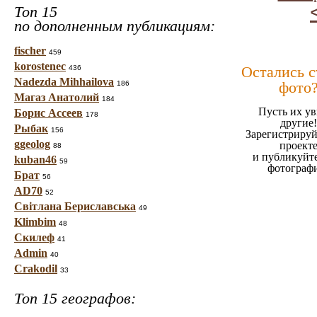
Топ 15
по дополненным публикациям:
fischer
459
korostenec
Остались 
436
Nadezda Mihhailova
фото
186
Магаз Анатолий
184
Пусть их ув
Борис Ассеев
178
другие!
Рыбак
156
Зарегистрируй
ggeolog
проект
88
и публикуйт
kuban46
59
фотограф
Брат
56
AD70
52
Світлана Бериславська
49
Klimbim
48
Скилеф
41
Admin
40
Crakodil
33
Топ 15 географов: