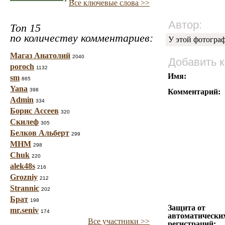
Все ключевые слова >>
Автор:
Топ 15
по количеству комментариев:
У этой фотогра
Магаз Анатолий
2040
Добавить 
poroch
1132
Имя:
sm
865
Yana
398
Комментарий:
Admin
334
Борис Ассеев
320
Скилеф
305
Белков Альберт
299
МНМ
298
Chuk
220
alek48s
216
Grozniy
212
Strannic
202
Брат
198
Защита от
mr.seniv
174
автоматически
Все участники >>
регистраций: