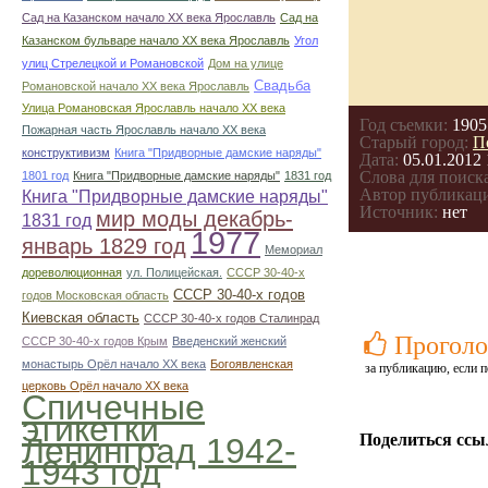
Сад на Казанском начало ХХ века Ярославль
Сад на
Казанском бульваре начало ХХ века Ярославль
Угол
улиц Стрелецкой и Романовской
Дом на улице
Свадьба
Романовской начало ХХ века Ярославль
Улица Романовская Ярославль начало ХХ века
Год съемки:
1905
Пожарная часть Ярославль начало ХХ века
Старый город:
П
конструктивизм
Книга "Придворные дамские наряды"
Дата:
05.01.2012 
Слова для поиска
1801 год
Книга "Придворные дамские наряды"
1831 год
Автор публикац
Книга "Придворные дамские наряды"
Источник:
нет
мир моды декабрь-
1831 год
1977
январь 1829 год
Мемориал
дореволюционная
ул. Полицейская.
СССР 30-40-х
СССР 30-40-х годов
годов Московская область
Киевская область
СССР 30-40-х годов Сталинрад
Проголо
СССР 30-40-х годов Крым
Введенский женский
монастырь Орёл начало ХХ века
Богоявленская
за публикацию, если п
церковь Орёл начало ХХ века
Спичечные
этикетки
Поделиться ссы
Ленинград 1942-
1943 год