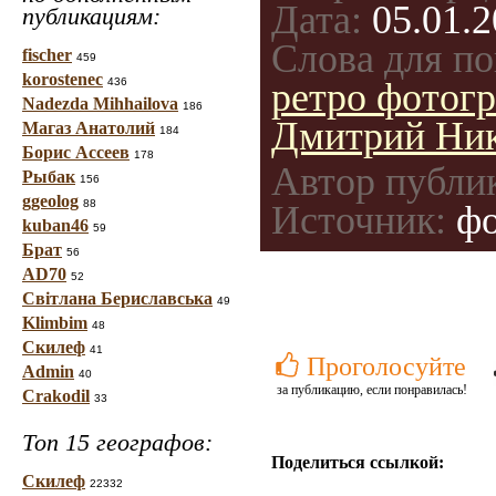
Дата:
05.01.2
публикациям:
Слова для по
fischer
459
korostenec
436
ретро фотог
Nadezda Mihhailova
186
Дмитрий Ник
Магаз Анатолий
184
Борис Ассеев
178
Автор публи
Рыбак
156
ggeolog
88
Источник:
фо
kuban46
59
Брат
56
AD70
52
Світлана Бериславська
49
Klimbim
48
Скилеф
41
Проголосуйте
Admin
40
за публикацию, если понравилась!
Crakodil
33
Топ 15 географов:
Поделиться ссылкой:
Скилеф
22332