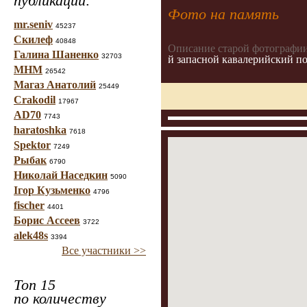
публикаций:
Фото на память
mr.seniv
45237
Скилеф
40848
Описание старой фотографии
Галина Шаненко
32703
й запасной кавалерийский п
МНМ
26542
Магаз Анатолий
25449
Crakodil
17967
AD70
7743
haratoshka
7618
Spektor
7249
Рыбак
6790
Николай Наседкин
5090
Ігор Кузьменко
4796
fischer
4401
Борис Ассеев
3722
alek48s
3394
Все участники >>
Топ 15
по количеству