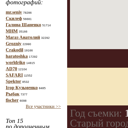
фотографий:
mr.seniv
78286
Скилеф
56681
Галина Шаненко
51714
МНМ
35166
Магаз Анатолий
32292
Grozniy
22990
Crakodil
19166
haratoshka
17292
worldriko
14815
AD70
12104
SAFARI
11552
Spektor
8532
Ігор Кузьменко
8485
Рыбак
7377
fischer
6098
Все участники >>
Год съемки:
1
Топ 15
Старый горо
по дополненным