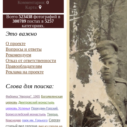
Комментарии:
0
Карта:
Всего
523438
фотографий в
300789
постах в
5257
категориях.
Это важно
О проекте
Вопросы и ответы
Рекомендуем
Отказ от ответственности
Правообладателям
Реклама на проекте
Слова для поиска:
Фабрика "Аврора". 1965
Богоявленская
церковь
Дмитровский монастырь
церковь Успенья
Прокудин-Горский.
Борисоглебский монастырь
Тверца.
Сергач
Краснодар
парк им. Горького
старый вид сергача
вид из города на