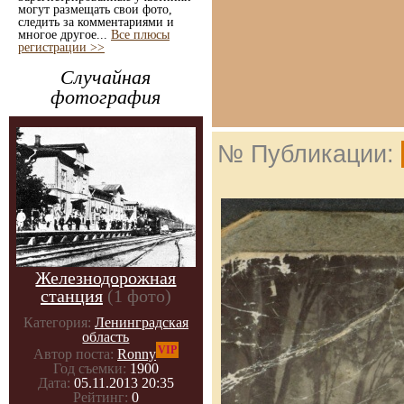
могут размещать свои фото,
следить за комментариями и
многое другое...
Все плюсы
регистрации >>
Случайная
фотография
№ Публикации:
Железнодорожная
станция
(1 фото)
Категория:
Ленинградская
область
VIP
Автор поста:
Ronny
Год съемки:
1900
Дата:
05.11.2013 20:35
Рейтинг:
0