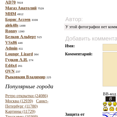
AD70
7819
Магаз Анатолий
7529
МНМ
4912
Автор:
Борис Ассеев
3339
alek48s
1488
У этой фотографии нет комм
Ronny
1390
Белков Альберт
Добавить коммент
515
VSx86
446
Имя:
Admin
411
Lounge_Lizard
Комментарий:
364
Гудков А.И.
274
Ed4x4
261
OVN
237
Рыковкин Владимир
225
Популярные города
BB-код
Ретро открытки (24086)
Москва (12939)
Санкт-
Петербург (11780)
Картины (11729)
Защита от
Трускавец (10369)