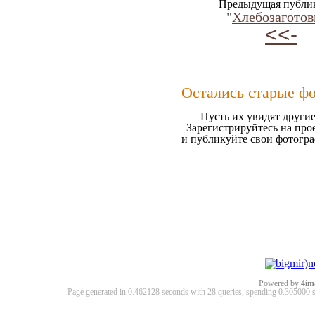
Предыдущая публи
"
Хлебозаготов
<<-
Остались старые ф
Пусть их увидят другие
Зарегистрируйтесь на про
и публикуйте свои фотогр
Powered by
4im
Page generated in 0.462128 seconds with 28 queries, spending 0.30500