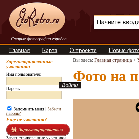
Старые фотографии городов
Главная
Карта
О проекте
Новые фот
Вы здесь:
Главная страница
>
Зарегистрированные
участники
Фото на п
Имя пользователя:
Пароль:
Запомнить меня |
Забыли
пароль?
Еще не участник?
Зарегистрированные участники