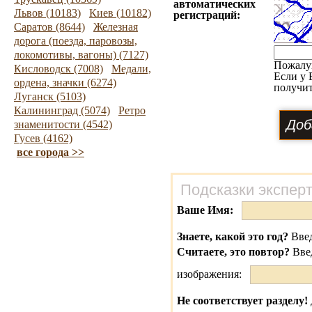
автоматических
Львов (10183)
Киев (10182)
регистраций:
Саратов (8644)
Железная
дорога (поезда, паровозы,
локомотивы, вагоны) (7127)
Пожалу
Кисловодск (7008)
Медали,
Если у 
ордена, значки (6274)
получит
Луганск (5103)
Калининград (5074)
Ретро
знаменитости (4542)
Гусев (4162)
все города >>
Подсказки экспер
Ваше Имя:
Знаете, какой это год?
Введ
Считаете, это повтор?
Вве
изображения:
Не соответствует разделу!