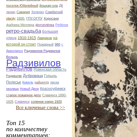
поселок Юбилейный
йошкар-ола
ДК
ленин
Савария
Зеленко
Сомбатхей
olacity
1920.
ГПУ.ОГПУ
Аэросани
фабрика Меллера
фотоплёнка
Ребёнок
ретро-свадьба
Большая
улица
1910-1915
на
Лавриков
которой он стоит
Пожарный
980
г.
Акмолинск
Радзивилов Радивилов
Волынь
Радзивилов
Радивилов
Ровенская область
Дубровица
Горынь
Радивилiв
Полесье
Ковель
райцентр
лиски
Красноуфимск
околица
Новый Двор
старое пожарное депо
Славянск 1890-
1925
Славянск
соленое озеро 1920
Все ключевые слова >>
Топ 15
по количеству
комментариев: