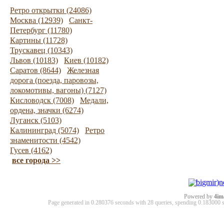
Ретро открытки (24086)
Москва (12939)
Санкт-
Петербург (11780)
Картины (11728)
Трускавец (10343)
Львов (10183)
Киев (10182)
Саратов (8644)
Железная
дорога (поезда, паровозы,
локомотивы, вагоны) (7127)
Кисловодск (7008)
Медали,
ордена, значки (6274)
Луганск (5103)
Калининград (5074)
Ретро
знаменитости (4542)
Гусев (4162)
все города >>
Powered by
4im
Page generated in 0.280376 seconds with 28 queries, spending 0.18300