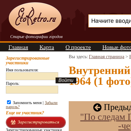
Старые фотографии городов
Главная
Карта
О проекте
Новые фот
Вы здесь:
Главная страница
>
Зарегистрированные
участники
Внутренний
Имя пользователя:
1964 (1 фото
Пароль:
Запомнить меня |
Забыли
Предыд
пароль?
Еще не участник?
"По следам 
-че
Зарегистрированные участники