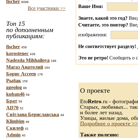
fischer
6098
Ваше Имя:
Все участники >>
Знаете, какой это год?
Введ
Топ 15
Считаете, это повтор?
Вве
по дополненным
публикациям:
изображения:
Не соответствует разделу!
fischer
459
korostenec
436
Это не ретро!
Сообщить о с
Nadezda Mihhailova
186
Магаз Анатолий
184
Борис Ассеев
178
Рыбак
156
ggeolog
88
О проекте
kuban46
59
Брат
Eto
Retro
.ru - фотограф
56
Старых, любимых... так
AD70
52
и более лет назад.
Світлана Бериславська
49
Улицы, жилые дома, об
Klimbim
48
Подробнее о проекте >>
Скилеф
41
Также полезно:
Admin
40