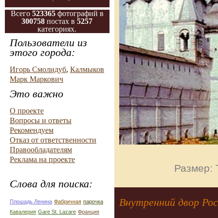
Всего
523365
фотографий в
300758
постах в
5257
категориях.
Пользователи из
этого города:
Игорь Смолидуб
,
Калмыков
Марк Маркович
Это важно
О проекте
Вопросы и ответы
Рекомендуем
Отказ от ответственности
Правообладателям
Реклама на проекте
Размер: 
Слова для поиска:
Внутренний двор Рос
Плошадь Ленина
Фабричная
парочка
Кавалерия
Gare St. Lazare
Франция