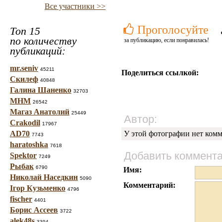
Все участники >>
Проголосуйте
Топ 15
по количеству
за публикацию, если понравилась!
публикаций:
mr.seniv
45211
Поделиться ссылкой:
Скилеф
40848
Галина Шаненко
32703
МНМ
26542
Магаз Анатолий
25449
Автор:
Crakodil
17967
AD70
У этой фотографии нет комм
7743
haratoshka
7618
Добавить коммент
Spektor
7249
Рыбак
6790
Имя:
Николай Наседкин
5090
Комментарий:
Ігор Кузьменко
4796
fischer
4401
Борис Ассеев
3722
alek48s
3394