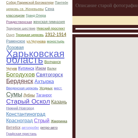
Собор Парижской Богоматери
Пантео́н
Описание старой фотографии
Сена
церковь св. Женевьевы
классицизм
Гранд Опера
женская гимназия
Рождественская
Траурное шествие
Невский проспект
1912-1914
Оцуп
Троицкая церковь
Раменское
ул.Чугунова
моностырь
Лозовая
Харьковская
область
Волчанск
Купянск
Изюм
Чугуев
Валки
Богодухов
Святогорск
Бердянск
Ахтырка
Введенская церковь
Уездных
мест.
Сумы
Таганрог
Лубны
Старый Оскол
Казань
Нижний Новгород
Константиноград
Стрый
Красноград
Жмеринка
Витебск
автопробег
ретро-авто
Графская пристань