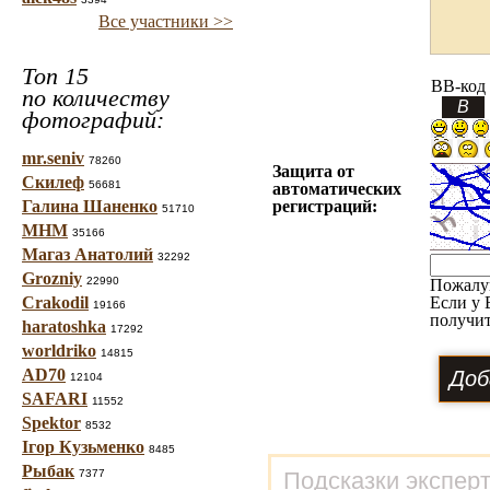
Все участники >>
Топ 15
BB-код
по количеству
фотографий:
mr.seniv
78260
Защита от
Скилеф
56681
автоматических
Галина Шаненко
регистраций:
51710
МНМ
35166
Магаз Анатолий
32292
Grozniy
22990
Пожалу
Crakodil
Если у 
19166
получит
haratoshka
17292
worldriko
14815
AD70
12104
SAFARI
11552
Spektor
8532
Ігор Кузьменко
8485
Рыбак
7377
Подсказки экспер