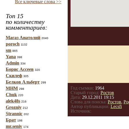
Все ключевые слова >>
Топ 15
по количеству
комментариев:
Магаз Анатолий
2040
poroch
1132
sm
865
Yana
398
Admin
334
Борис Ассеев
320
Скилеф
305
Белков Альберт
299
Год съемки:
1964
МНМ
298
Старый город:
Ростов
Chuk
220
Дата:
29.12.2011 19:15
alek48s
Слова для поиска:
Ростов
,
Ро
216
Автор публикации:
Lecsfi
Grozniy
212
Источник:
Strannic
202
Брат
198
mr.seniv
174