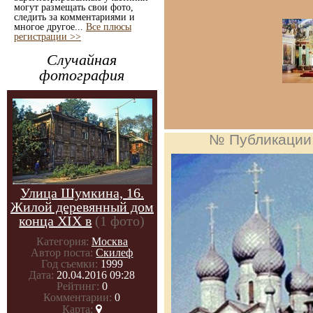
могут размещать свои фото,
следить за комментариями и
многое другое...
Все плюсы
регистрации >>
Случайная
фотография
№ Публикации
Улица Шумкина, 16.
Жилой деревянный дом
конца XIX в
(1 фото)
Категория:
Москва
Автор поста:
Скилеф
Год съемки:
1999
Дата:
20.04.2016 09:28
Рейтинг:
0
Комментарии:
0
Карта: