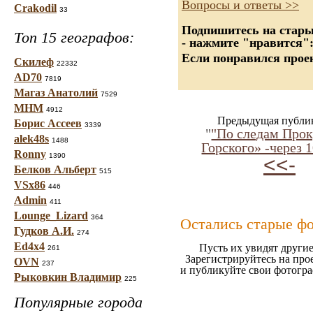
Вопросы и ответы >>
Crakodil
33
Подпишитесь на старые
Топ 15 географов:
- нажмите "нравится"
Если понравился проек
Скилеф
22332
AD70
7819
Магаз Анатолий
7529
МНМ
4912
Предыдущая публи
Борис Ассеев
3339
"
"По следам Прок
alek48s
1488
Горского» -через 1
Ronny
1390
<<-
Белков Альберт
515
VSx86
446
Admin
411
Lounge_Lizard
364
Остались старые ф
Гудков А.И.
274
Ed4x4
Пусть их увидят другие
261
Зарегистрируйтесь на про
OVN
237
и публикуйте свои фотогр
Рыковкин Владимир
225
Популярные города