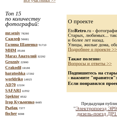
Все участники >>
Топ 15
по количеству
О проекте
фотографий:
Eto
Retro
.ru - фотограф
mr.seniv
78260
Старых, любимых... так
Скилеф
и более лет назад.
56681
Улицы, жилые дома, об
Галина Шаненко
51710
Подробнее о проекте >>
МНМ
35166
Магаз Анатолий
32292
Также полезно:
Grozniy
22990
Вопросы и ответы >>
Crakodil
19166
Подпишитесь на старые
haratoshka
17292
- нажмите "нравится"
worldriko
14815
Если понравился проек
AD70
12104
SAFARI
11552
Spektor
8532
Ігор Кузьменко
8485
Предыдущая публи
Рыбак
"
Электропоезд ЭР
7377
дизель-поезд ДР
fischer
6098