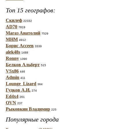
Топ 15 географов:
Скилеф
22332
AD70
7819
Магаз Анатолий
7529
МНМ
4912
Борис Ассеев
3339
alek48s
1488
Ronny
1390
Белков Альберт
515
VSx86
446
Admin
411
Lounge_Lizard
364
Гудков А.И.
274
Ed4x4
261
OVN
237
Рыковкин Владимир
225
Популярные города