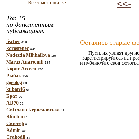
<<-
Все участники >>
Топ 15
по дополненным
публикациям:
Остались старые ф
fischer
459
korostenec
436
Пусть их увидят другие
Nadezda Mihhailova
186
Зарегистрируйтесь на про
Магаз Анатолий
и публикуйте свои фотогр
184
Борис Ассеев
178
Рыбак
156
ggeolog
88
kuban46
59
Брат
56
AD70
52
Світлана Бериславська
49
Klimbim
48
Скилеф
41
Admin
40
Crakodil
33