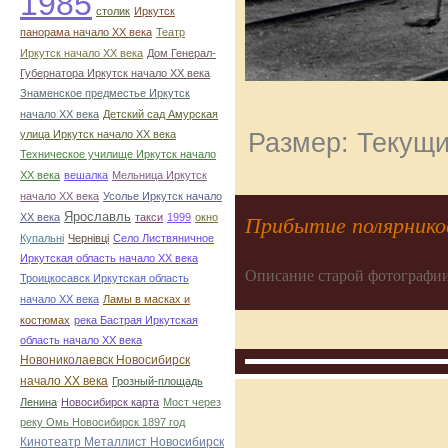
1985
столик
Иркутск
панорама начало ХХ века
Театр
Иркутск начало ХХ века
Дом Генерал-
Губернатора Иркутск начало ХХ века
Знаменское предместье Иркутск
начало ХХ века
Детский сад Амурская
Размер: Текущи
улица Иркутск начало ХХ века
Техническое училище Иркутск начало
ХХ века
вешалка
Мельница Иркутск
начало ХХ века
Усолье Иркутск начало
Ярославль
ХХ века
такси
1999
окно
Прибытие полярников
Купальні
Чернівці
Село Листвяничное
Иркутская область начало ХХ века
Описание старой фотографии
Троицкосавск Иркутская область
начало ХХ века
Ламы в масках и
костюмах
река Бастрая Иркутская
область начало ХХ века
Новониколаевск Новосибирск
начало ХХ века
Грозный-площадь
Ленина
Новосибирск карта
Мост через
реку Омь Новосибирск 1897 год
Кинотеатр Металлист Новосибирск