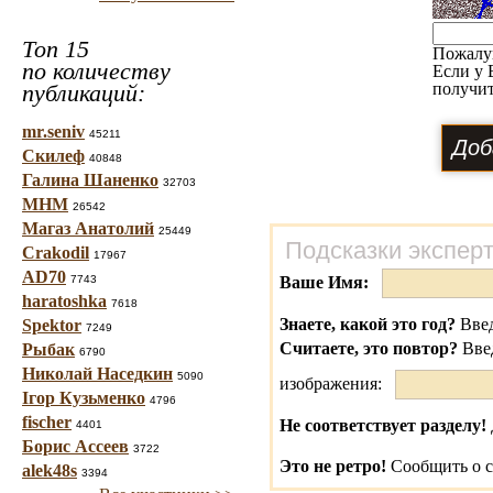
Топ 15
Пожалу
по количеству
Если у 
публикаций:
получит
mr.seniv
45211
Скилеф
40848
Галина Шаненко
32703
МНМ
26542
Магаз Анатолий
25449
Подсказки экспер
Crakodil
17967
AD70
7743
Ваше Имя:
haratoshka
7618
Знаете, какой это год?
Введ
Spektor
7249
Считаете, это повтор?
Вве
Рыбак
6790
Николай Наседкин
5090
изображения:
Ігор Кузьменко
4796
fischer
Не соответствует разделу!
4401
Борис Ассеев
3722
Это не ретро!
Сообщить о с
alek48s
3394