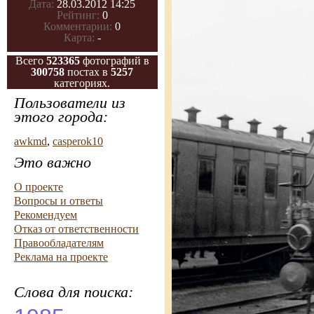
Дата:
28.03.2012 14:25
Рейтинг:
0
Комментарии:
0
Карта:
-
Всего
523365
фотографий в
300758
постах в
5257
категориях.
Пользователи из
этого города:
awkmd
,
casperok10
Это важно
О проекте
Вопросы и ответы
Рекомендуем
Отказ от ответственности
Правообладателям
Реклама на проекте
Слова для поиска: