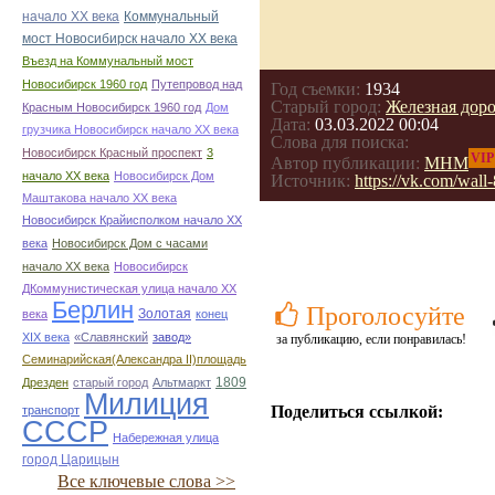
начало ХХ века
Коммунальный
мост Новосибирск начало ХХ века
Въезд на Коммунальный мост
Новосибирск 1960 год
Путепровод над
Год съемки:
1934
Старый город:
Железная доро
Красным Новосибирск 1960 год
Дом
Дата:
03.03.2022 00:04
грузчика Новосибирск начало ХХ века
Слова для поиска:
Новосибирск Красный проспект
3
VIP
Автор публикации:
МНМ
начало ХХ века
Новосибирск Дом
Источник:
https://vk.com/wal
Маштакова начало ХХ века
Новосибирск Крайисполком начало ХХ
века
Новосибирск Дом с часами
начало ХХ века
Новосибирск
ДКоммунистическая улица начало ХХ
Берлин
Проголосуйте
Золотая
века
конец
ХІХ века
«Славянский
завод»
за публикацию, если понравилась!
Семинарийская(Александра II)площадь
1809
Дрезден
старый город
Альтмаркт
Милиция
Поделиться ссылкой:
транспорт
СССР
Набережная улица
город Царицын
Все ключевые слова >>