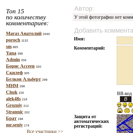
Автор:
Топ 15
по количеству
У этой фотографии нет комм
комментариев:
Добавить коммент
Магаз Анатолий
2040
Имя:
poroch
1132
sm
865
Комментарий:
Yana
398
Admin
334
Борис Ассеев
320
Скилеф
305
Белков Альберт
299
МНМ
298
Chuk
BB-код
220
alek48s
216
Grozniy
212
Strannic
202
Защита от
Брат
198
автоматических
mr.seniv
регистраций:
174
Все участники >>