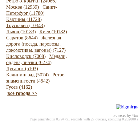
Ретро открытки (24086)
Москва (12939)
Санкт-
Петербург (11780)
Картины (11728)
Трускавец (10343)
Львов (10183)
Киев (10182)
Саратов (8644)
Железная
дорога (поезда, паровозы,
локомотивы, вагоны) (7127)
Кисловодск (7008)
Медали,
ордена, значки (6274)
Луганск (5103)
Калининград (5074)
Ретро
знаменитости (4542)
Гусев (4162)
все города >>
Powered by
4im
Page generated in 0.794751 seconds with 27 queries, spending 0.20200