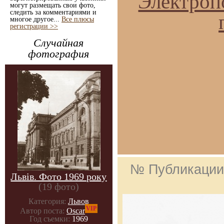
Электроп
могут размещать свои фото,
следить за комментариями и
многое другое...
Все плюсы
регистрации >>
Случайная
фотография
№ Публикаци
Львів. Фото 1969 року
(19 фото)
Категория:
Львов
VIP
Автор поста:
Oscar
Год съемки:
1969