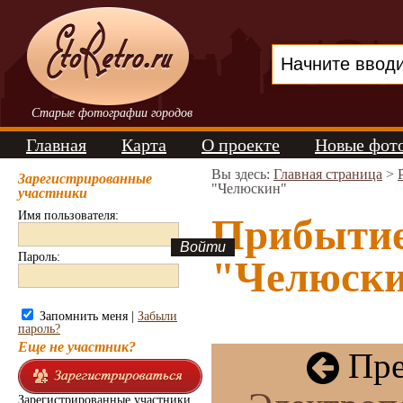
Старые фотографии городов
Главная
Карта
О проекте
Новые фот
Вы здесь:
Главная страница
>
Зарегистрированные
"Челюскин"
участники
Имя пользователя:
Прибытие
Пароль:
"Челюски
Запомнить меня |
Забыли
пароль?
Еще не участник?
Пре
Зарегистрированные участники