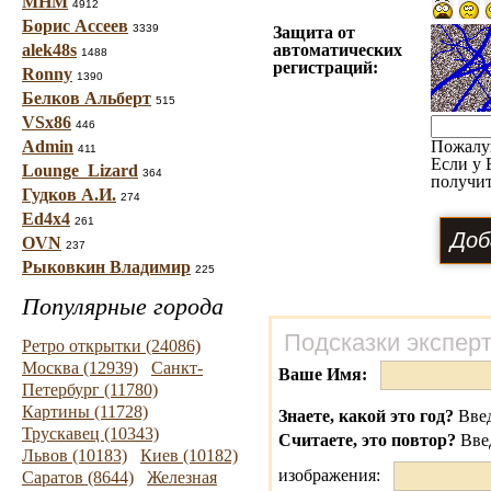
МНМ
4912
Борис Ассеев
3339
Защита от
alek48s
автоматических
1488
регистраций:
Ronny
1390
Белков Альберт
515
VSx86
446
Admin
Пожалу
411
Если у 
Lounge_Lizard
364
получит
Гудков А.И.
274
Ed4x4
261
OVN
237
Рыковкин Владимир
225
Популярные города
Подсказки экспер
Ретро открытки (24086)
Москва (12939)
Санкт-
Ваше Имя:
Петербург (11780)
Картины (11728)
Знаете, какой это год?
Введ
Трускавец (10343)
Считаете, это повтор?
Вве
Львов (10183)
Киев (10182)
изображения:
Саратов (8644)
Железная