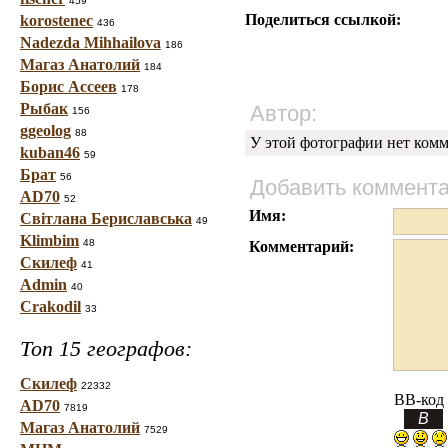
459
Поделиться ссылкой:
korostenec
436
Nadezda Mihhailova
186
Магаз Анатолий
184
Борис Ассеев
178
Рыбак
Автор:
156
ggeolog
88
У этой фотографии нет комм
kuban46
59
Брат
56
Добавить коммент
AD70
52
Имя:
Світлана Бериславська
49
Klimbim
48
Комментарий:
Скилеф
41
Admin
40
Crakodil
33
Топ 15 географов:
Скилеф
22332
BB-код
AD70
7819
Магаз Анатолий
7529