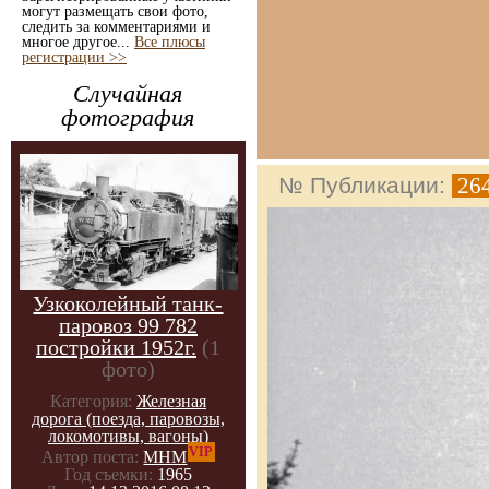
могут размещать свои фото,
следить за комментариями и
многое другое...
Все плюсы
регистрации >>
Случайная
фотография
№ Публикации:
26
Узкоколейный танк-
паровоз 99 782
постройки 1952г.
(1
фото)
Категория:
Железная
дорога (поезда, паровозы,
локомотивы, вагоны)
VIP
Автор поста:
МНМ
Год съемки:
1965