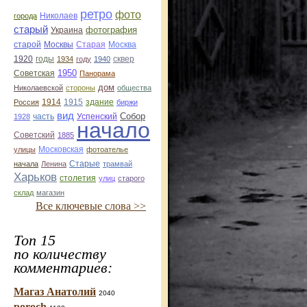
ретро
фото
Николаев
города
старый
фотография
Украина
Старая
Москва
старой
Москвы
1920
годы
сквер
1934
году
1940
1950
Советская
Панорама
дом
Николаевской
стороны
общества
1914
1915
здание
Россия
биржи
вид
Собор
Успенский
1928
часть
начало
Советский
1885
улицы
Московская
фотоателье
Старые
начала
Ленина
трамвай
Харьков
столетия
улиц
старого
склад
магазин
Все ключевые слова >>
Топ 15
по количеству
комментариев:
Магаз Анатолий
2040
poroch