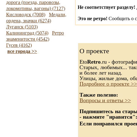
дорога (поезда, паровозы,
Не соответствует разделу!
локомотивы, вагоны) (7127)
Кисловодск (7008)
Медали,
Это не ретро!
Сообщить о с
ордена, значки (6274)
Луганск (5103)
Калининград (5074)
Ретро
знаменитости (4542)
Гусев (4162)
О проекте
все города >>
Eto
Retro
.ru - фотограф
Старых, любимых... так
и более лет назад.
Улицы, жилые дома, об
Подробнее о проекте >>
Также полезно:
Вопросы и ответы >>
Подпишитесь на старые
- нажмите "нравится"
Если понравился проек