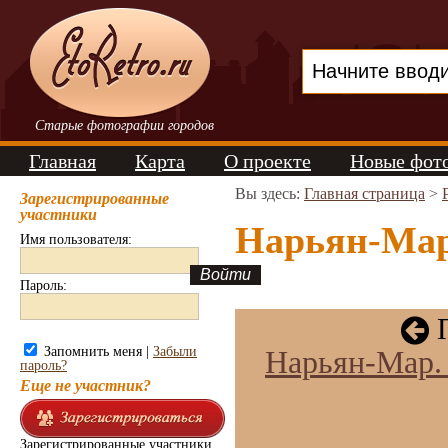
Старые фотографии городов
Главная
Карта
О проекте
Новые фот
Вы здесь:
Главная страница
>
Зарегистрированные
участники
Нарьян-Мар.
Имя пользователя:
Пароль:
П
Запомнить меня |
Забыли
Нарьян-Мар. 
пароль?
Еще не участник?
Зарегистрированные участники