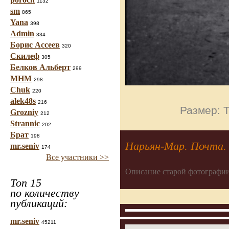
1132
sm
865
Yana
398
Admin
334
Борис Ассеев
320
Скилеф
305
Белков Альберт
299
МНМ
298
Chuk
220
alek48s
216
Размер: Т
Grozniy
212
Strannic
202
Брат
198
Нарьян-Мар. Почта.
mr.seniv
174
Все участники >>
Описание старой фотографии
Топ 15
по количеству
публикаций:
mr.seniv
45211