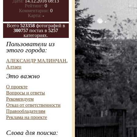
Дата:
14.12.2016 08:13
Рейтинг:
0
Комментарии:
0
Карта:
-
Всего
523358
фотографий в
300757
постах в
5257
категориях.
Пользователи из
этого города:
АЛЕКСАНДР МАЛИНЧАН
,
Алтаец
Это важно
О проекте
Вопросы и ответы
Рекомендуем
Отказ от ответственности
Правообладателям
Реклама на проекте
Слова для поиска: