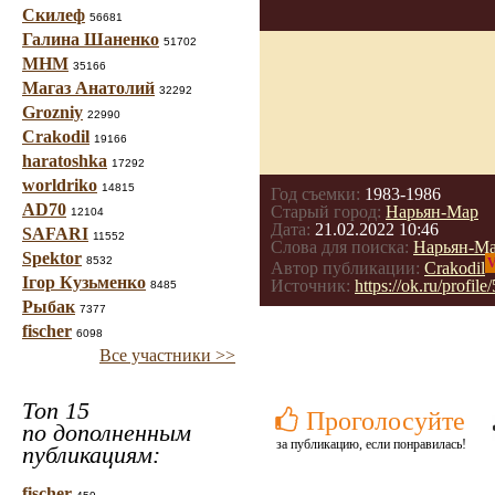
Скилеф
56681
Галина Шаненко
51702
МНМ
35166
Магаз Анатолий
32292
Grozniy
22990
Crakodil
19166
haratoshka
17292
worldriko
14815
Год съемки:
1983-1986
AD70
Старый город:
Нарьян-Мар
12104
Дата:
21.02.2022 10:46
SAFARI
11552
Слова для поиска:
Нарьян-М
Spektor
8532
V
Автор публикации:
Crakodil
Ігор Кузьменко
Источник:
https://ok.ru/prof
8485
Рыбак
7377
fischer
6098
Все участники >>
Топ 15
Проголосуйте
по дополненным
за публикацию, если понравилась!
публикациям:
fischer