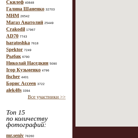
Скилеф
40848
Галина Шаненко
32703
МНМ
26542
Магаз Анатолий
25449
Crakodil
17967
AD70
7743
haratoshka
7618
Spektor
7249
Рыбак
6790
Николай Наседкин
5090
Ігор Кузьменко
4796
fischer
4401
Борис Ассеев
3722
alek48s
3394
Все участники >>
Топ 15
по количеству
фотографий:
mr.seniv
78260