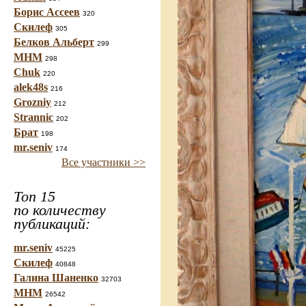
Борис Ассеев
320
Скилеф
305
Белков Альберт
299
МНМ
298
Chuk
220
alek48s
216
Grozniy
212
Strannic
202
Брат
198
mr.seniv
174
Все участники >>
Топ 15
по количеству
публикаций:
mr.seniv
45225
Скилеф
40848
Галина Шаненко
32703
МНМ
26542