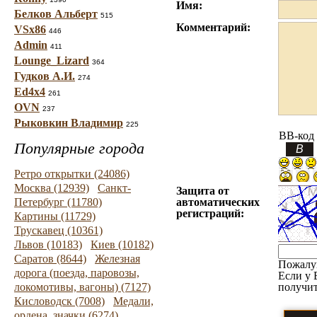
Имя:
Белков Альберт
515
Комментарий:
VSx86
446
Admin
411
Lounge_Lizard
364
Гудков А.И.
274
Ed4x4
261
OVN
237
Рыковкин Владимир
225
BB-код
Популярные города
Ретро открытки (24086)
Москва (12939)
Санкт-
Защита от
Петербург (11780)
автоматических
регистраций:
Картины (11729)
Трускавец (10361)
Львов (10183)
Киев (10182)
Саратов (8644)
Железная
Пожалу
дорога (поезда, паровозы,
Если у 
локомотивы, вагоны) (7127)
получит
Кисловодск (7008)
Медали,
ордена, значки (6274)