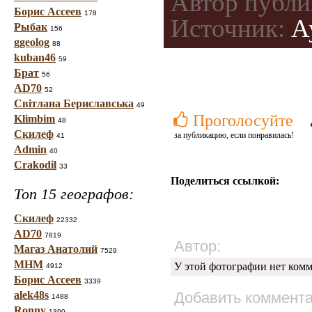
Автор публи
Борис Ассеев
178
Источник:
Ау
Рыбак
156
ggeolog
88
kuban46
59
Брат
56
AD70
52
Світлана Бериславська
49
Проголосуйте
Klimbim
48
Скилеф
за публикацию, если понравилась!
41
Admin
40
Crakodil
33
Поделиться ссылкой:
Топ 15 географов:
Скилеф
22332
AD70
7819
Автор:
Магаз Анатолий
7529
МНМ
У этой фотографии нет комм
4912
Борис Ассеев
3339
alek48s
Добавить коммент
1488
Ronny
1390