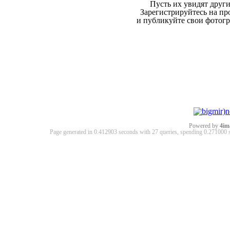
Пусть их увидят други
Зарегистрируйтесь на пр
и публикуйте свои фотог
Powered by
4im
Page generated in 0.412903 seconds with 27 queries, spending 0.27100