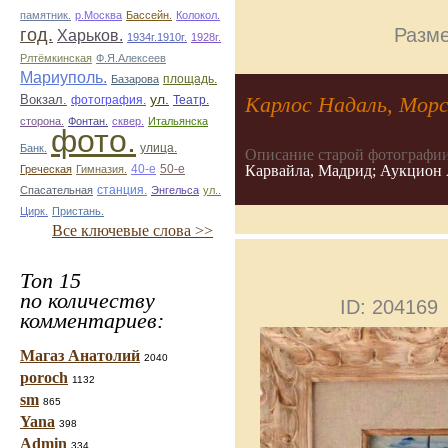
памятник.
р.Москва
Бассейн.
Колокол.
Разме
год.
Харьков.
1934г.1910г.
1928г.
Рлтёмкинская
Ф.Я.Алексеев
Мариуполь.
площадь.
Базарова
ул.
Карлос Надаль, Мор
Вокзал.
фотография.
Театр.
сторона.
Фонтан.
сквер.
Итальянска
фото.
улица.
Банк.
Описание старой фотографии
Карвайла, Мадрид; Аукцион A
50-е
Греческая
Гимназия.
40-е
Спасательная
станция.
Энгельса
ул..
Цирк.
Пристань.
Все ключевые слова >>
Топ 15
по количеству
ID: 204169
комментариев:
Магаз Анатолий
2040
poroch
1132
sm
865
Yana
398
Admin
334