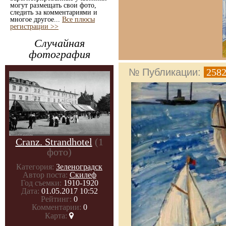
могут размещать свои фото,
следить за комментариями и
многое другое...
Все плюсы
регистрации >>
Случайная
фотография
№ Публикации:
258
Cranz. Strandhotel
(1
фото)
Категория:
Зеленоградск
Автор поста:
Скилеф
Год съемки:
1910-1920
Дата:
01.05.2017 10:52
Рейтинг:
0
Комментарии:
0
Карта: