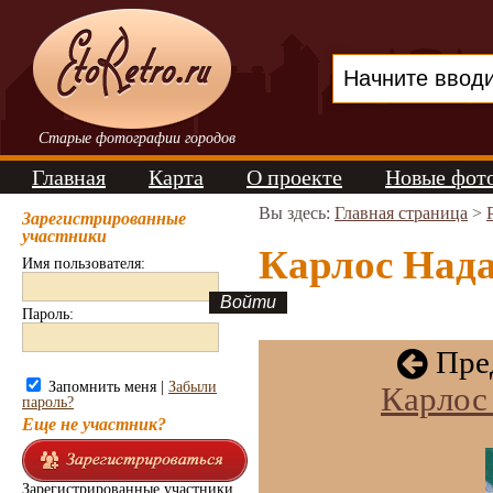
Старые фотографии городов
Главная
Карта
О проекте
Новые фот
Вы здесь:
Главная страница
>
Зарегистрированные
участники
Карлос Нада
Имя пользователя:
Пароль:
Пре
Запомнить меня |
Забыли
Карлос 
пароль?
Еще не участник?
Зарегистрированные участники