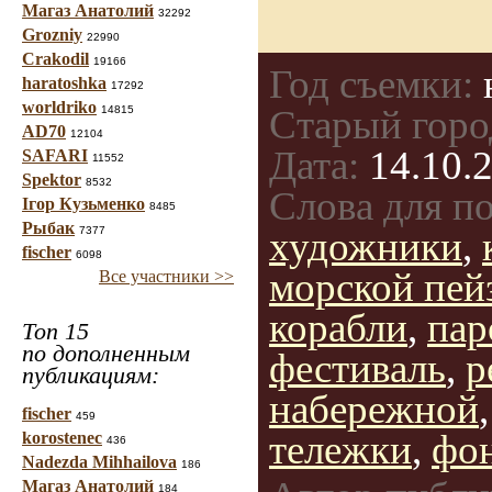
Магаз Анатолий
32292
Grozniy
22990
Crakodil
19166
Год съемки:
haratoshka
17292
worldriko
Старый горо
14815
AD70
12104
Дата:
14.10.2
SAFARI
11552
Spektor
8532
Слова для по
Ігор Кузьменко
8485
Рыбак
7377
художники
,
fischer
6098
морской пей
Все участники >>
корабли
,
пар
Топ 15
по дополненным
фестиваль
,
р
публикациям:
набережной
fischer
459
тележки
,
фо
korostenec
436
Nadezda Mihhailova
186
Магаз Анатолий
184