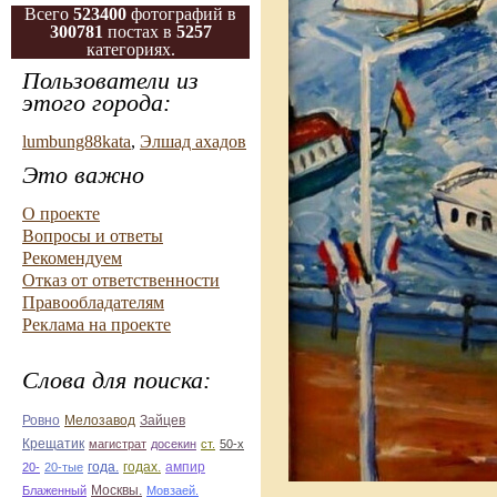
Всего
523400
фотографий в
300781
постах в
5257
категориях.
Пользователи из
этого города:
lumbung88kata
,
Элшад ахадов
Это важно
О проекте
Вопросы и ответы
Рекомендуем
Отказ от ответственности
Правообладателям
Реклама на проекте
Слова для поиска:
Ровно
Зайцев
Мелозавод
Крещатик
магистрат
досекин
ст.
50-х
ампир
20-
20-тые
года.
годах.
Блаженный
Москвы.
Мовзаей.