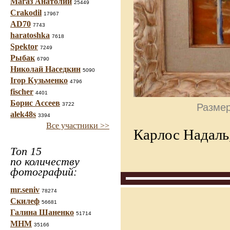
Магаз Анатолий
25449
Crakodil
17967
AD70
7743
haratoshka
7618
Spektor
7249
Рыбак
6790
Николай Наседкин
5090
Ігор Кузьменко
4796
fischer
4401
Борис Ассеев
3722
Размер
alek48s
3394
Все участники >>
Карлос Надаль,
Топ 15
по количеству
фотографий:
mr.seniv
78274
Скилеф
56681
Галина Шаненко
51714
МНМ
35166