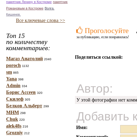
памятник Ленину в Костроме
памятник
Романовым в Костроме
Волга.
Кишинев.
Все ключевые слова >>
Проголосуйте
Топ 15
за публикацию, если понравилась!
по количеству
комментариев:
Поделиться ссылкой:
Магаз Анатолий
2040
poroch
1132
sm
865
Yana
398
Автор:
Admin
334
Борис Ассеев
320
Скилеф
У этой фотографии нет комм
305
Белков Альберт
299
Добавить 
МНМ
298
Chuk
220
alek48s
216
Имя:
Grozniy
212
Комментарий: