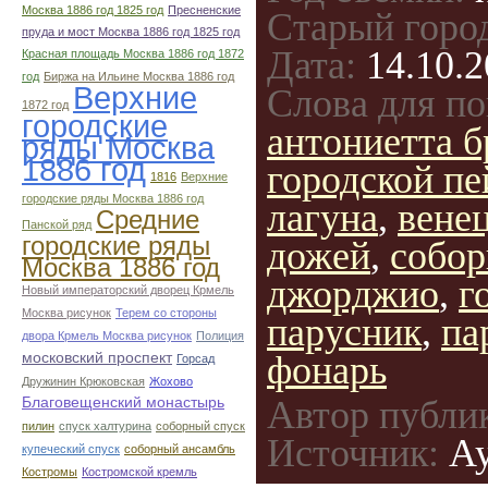
Москва 1886 год 1825 год
Пресненские
Старый горо
пруда и мост Москва 1886 год 1825 год
Дата:
14.10.2
Красная площадь Москва 1886 год 1872
год
Биржа на Ильине Москва 1886 год
Верхние
Слова для по
1872 год
городские
антониетта б
ряды Москва
1886 год
городской п
1816
Верхние
городские ряды Москва 1886 год
лагуна
,
вене
Средние
Панской ряд
городские ряды
дожей
,
собор
Москва 1886 год
джорджио
,
г
Новый императорский дворец Крмель
Москва рисунок
Терем со стороны
парусник
,
па
двора Крмель Москва рисунок
Полиция
фонарь
московский проспект
Горсад
Дружинин Крюковская
Жохово
Автор публи
Благовещенский монастырь
пилин
спуск халтурина
соборный спуск
Источник:
Ау
купеческий спуск
соборный ансамбль
Костромы
Костромской кремль