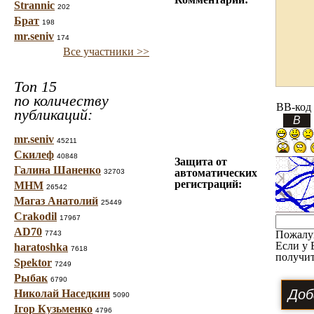
Strannic
202
Брат
198
mr.seniv
174
Все участники >>
Топ 15
по количеству
BB-код
публикаций:
mr.seniv
45211
Скилеф
40848
Защита от
Галина Шаненко
автоматических
32703
регистраций:
МНМ
26542
Магаз Анатолий
25449
Crakodil
17967
AD70
Пожалу
7743
Если у 
haratoshka
7618
получит
Spektor
7249
Рыбак
6790
Николай Наседкин
5090
Ігор Кузьменко
4796