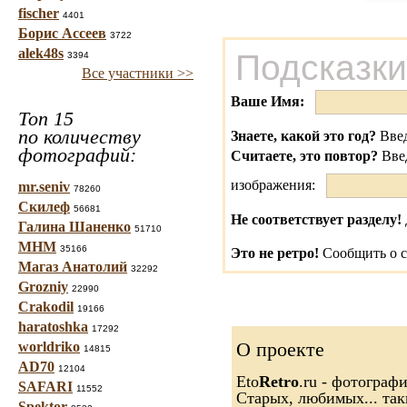
fischer
4401
Борис Ассеев
3722
alek48s
Подсказки
3394
Все участники >>
Ваше Имя:
Топ 15
по количеству
Знаете, какой это год?
Введ
фотографий:
Считаете, это повтор?
Вве
изображения:
mr.seniv
78260
Скилеф
56681
Не соответствует разделу!
Галина Шаненко
51710
МНМ
35166
Это не ретро!
Сообщить о с
Магаз Анатолий
32292
Grozniy
22990
Crakodil
19166
haratoshka
17292
О проекте
worldriko
14815
AD70
12104
Eto
Retro
.ru - фотограф
SAFARI
11552
Старых, любимых... так
Spektor