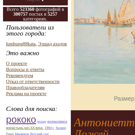
Всего
523360
фотографий в
300757
постах в
5257
категориях.
Пользователи из
этого города:
lumbung88kata
,
Элшад ахадов
Это важно
О проекте
Вопросы и ответы
Рекомендуем
Отказ от ответственности
Правообладателям
Реклама на проекте
Размер
Слова для поиска:
рококо
Антониетта
мощи
волоколамск
монастырь.нач.ХХ века.
1964 г.
Казаки
Дожей
Ржев
Малюков Детский сад