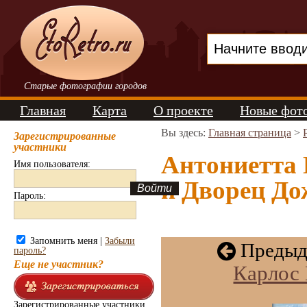
Старые фотографии городов
Главная
Карта
О проекте
Новые фот
Вы здесь:
Главная страница
>
Зарегистрированные
участники
Антониетта 
Имя пользователя:
и Дворец До
Пароль:
Запомнить меня |
Забыли
Предыд
пароль?
Еще не участник?
Карлос 
Зарегистрированные участники