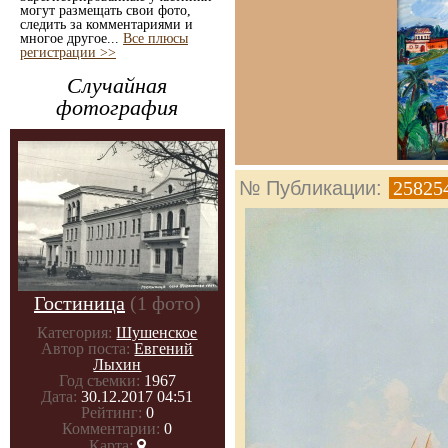
могут размещать свои фото,
следить за комментариями и
многое другое...
Все плюсы
регистрации >>
Случайная
фотография
№ Публикации:
25825
Гостиница
(1 фото)
Категория:
Шушенское
Автор поста:
Евгений
Лыхин
Год съемки:
1967
Дата:
30.12.2017 04:51
Рейтинг:
0
Комментарии:
0
Карта: