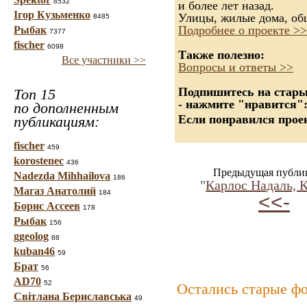
8532
и более лет назад.
Ігор Кузьменко
Улицы, жилые дома, об
8485
Подробнее о проекте >>
Рыбак
7377
fischer
6098
Также полезно:
Все участники >>
Вопросы и ответы >>
Подпишитесь на старые
Топ 15
- нажмите "нравится"
по дополненным
Если понравился проек
публикациям:
fischer
459
korostenec
436
Предыдущая публи
Nadezda Mihhailova
186
"
Карлос Надаль, 
Магаз Анатолий
184
<<-
Борис Ассеев
178
Рыбак
156
ggeolog
88
kuban46
59
Брат
56
AD70
52
Остались старые ф
Світлана Бериславська
49