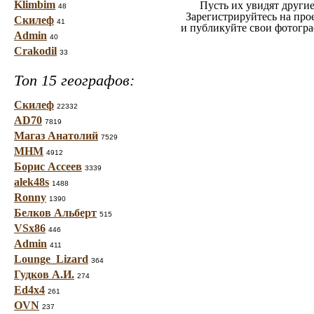
Klimbim
Пусть их увидят другие
48
Зарегистрируйтесь на про
Скилеф
41
и публикуйте свои фотогр
Admin
40
Crakodil
33
Топ 15 географов:
Скилеф
22332
AD70
7819
Магаз Анатолий
7529
МНМ
4912
Борис Ассеев
3339
alek48s
1488
Ronny
1390
Белков Альберт
515
VSx86
446
Admin
411
Lounge_Lizard
364
Гудков А.И.
274
Ed4x4
261
OVN
237