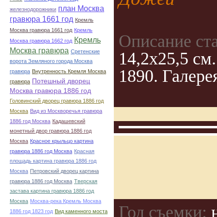
план Москва
железнодорожники
гравюра 1661 год
Кремль
Москва гравюра 1661 год
Кремль
Описание ст
Кремль
Москва гравюра 1662 год
Москва гравюра
Сретенские
14,2х25,5 см
ворота Земляного города Москва
1890. Галере
гравюра
Внутренность Кремля Москва
Потешный дворец
гравюра
Москва гравюра 1886 год
Головинский дворец гравюра 1886 год
Москва
Вид из Москворечья гравюра
1886 год Москва
Кадашевский
монетный двор гравюра 1886 год
Москва
Красное крыльцо картина
гравюра 1886 год Москва
Красная
площадь картина гравюра 1886 год
Москва
Петровский дворец картина
гравюра 1886 год Москва
Тверская
застава картина гравюра 1886 год
Москва
Москва-река Кремль Москва
Год съемки:
н
1886 год 1823 год
Вид каменного моста