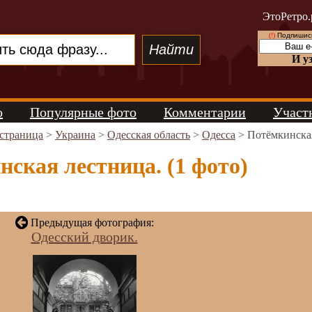
ЭтоРетро.
(!)
Подпишись
И у
о
Популярные фото
Комментарии
Участ
 страница
>
Украина
>
Одесская область
>
Одесса
> Потёмкинская
ская лестница. (1 фото)
Предыдущая фотография:
Одесский дворик.