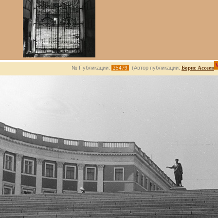
№ Публикации:
25479
(Автор публикации:
Борис Ассеев