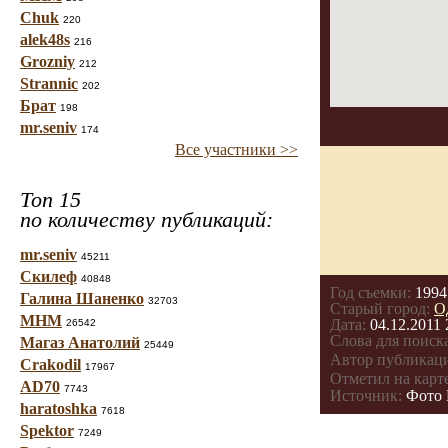
Chuk
220
alek48s
216
Grozniy
212
Strannic
202
Брат
198
mr.seniv
174
Все участники >>
Топ 15
по количеству публикаций:
mr.seniv
45211
Скилеф
40848
Год съемки:
1994
Галина Шаненко
32703
Старый город:
О
МНМ
Дата:
04.12.2011 
26542
Слова для поиска
Магаз Анатолий
25449
Автор публикац
Crakodil
17967
Отметил на карте
AD70
7743
Источник:
Фото 
haratoshka
7618
Spektor
7249