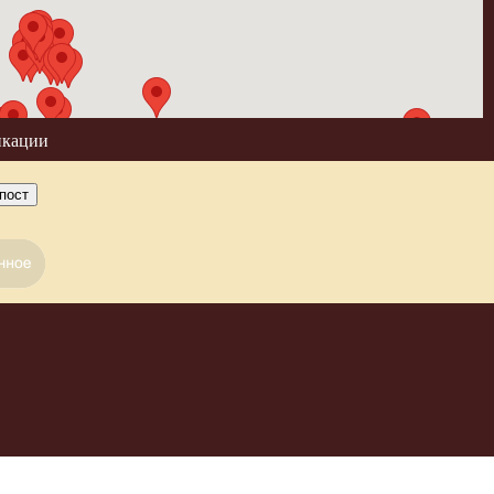
икации
пост