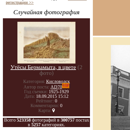
регистрации >>
Случайная фотография
Утёсы Бермамыта, в цвете
(2
фото)
Категория:
Кисловодск
VIP
Автор поста:
AD70
Год съемки:
1925-1929
Дата:
18.09.2015 15:12
Рейтинг:
0
Комментарии:
0
Карта:
Всего
523358
фотографий в
300757
постах
в
5257
категориях.