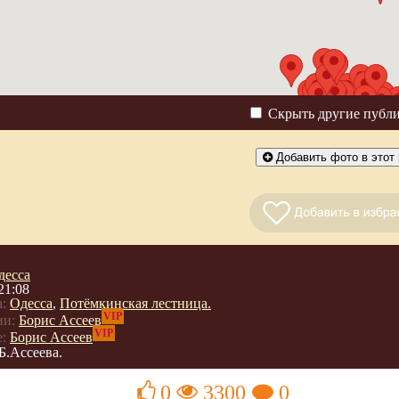
Скрыть другие публ
Добавить фото в этот 
десса
21:08
:
Одесса
,
Потёмкинская лестница.
VIP
ии:
Борис Ассеев
VIP
:
Борис Ассеев
Б.Ассеева.
0
3300
0