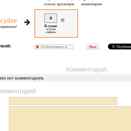
голосов
просмотров
комментариев
0
=
суйте
В сумме
онравилась!
по всем
«лайкам»
лкой:
Комментарий:
фии нет комментариев.
комментарий