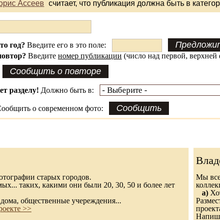
орис Ассеев
считает, что публикация должна быть в катего
это год?
Введите его в это поле:
повтор?
Введите
номер публикации
(число над первой, верхней 
ет разделу!
Должно быть в:
ообщить о современном фото:
Влад
 фотографии старых городов.
Мы все
х... таких, какими они были 20, 30, 50 и более лет
колле
а)
Хот
дома, общественные учереждения...
Размес
роекте >>
проект
Напиши