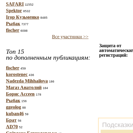
SAFARI
11552
Spektor
8532
Ігор Кузьменко
8485
Рыбак
7377
fischer
6098
Все участники >>
Защита от
Топ 15
автоматически
регистраций:
по дополненным публикациям:
fischer
459
korostenec
436
Nadezda Mihhailova
186
Магаз Анатолий
184
Борис Ассеев
178
Рыбак
156
ggeolog
88
kuban46
59
Брат
56
Подсказки
AD70
52