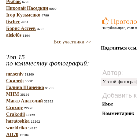
Рыбак
6790
Николай Наседкин
5090
Ігор Кузьменко
4796
Проголо
fischer
4401
Борис Ассеев
за публикацию, если п
3722
alek48s
3394
Все участники >>
Поделиться ссы
Топ 15
по количеству фотографий:
Автор:
mr.seniv
78260
Скилеф
У этой фотогра
56681
Галина Шаненко
51702
МНМ
Добавить 
35166
Магаз Анатолий
32292
Имя:
Grozniy
22990
Комментарий:
Crakodil
19166
haratoshka
17292
worldriko
14815
AD70
12104