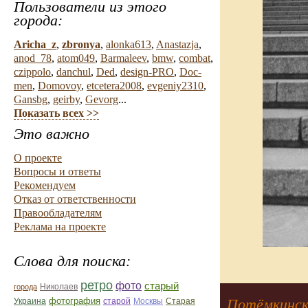
Пользователи из этого
города:
Aricha_z
,
zbronya
,
alonka613
,
Anastazja
,
anod_78
,
atom049
,
Barmaleev
,
bmw
,
combat
,
czippolo
,
danchul
,
Ded
,
design-PRO
,
Doc-
men
,
Domovoy
,
etcetera2008
,
evgeniy2310
,
Gansbg
,
geirby
,
Gevorg
...
Показать всех >>
Это важно
О проекте
Вопросы и ответы
Рекомендуем
Отказ от ответственности
Правообладателям
Реклама на проекте
Слова для поиска:
ретро
фото
старый
Николаев
города
Потёмкинск
фотография
Украина
Старая
старой
Москвы