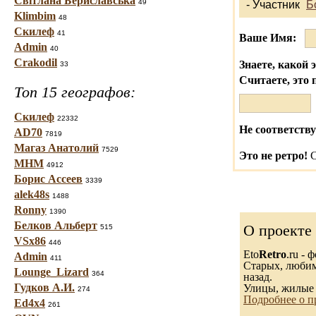
Світлана Бериславська
49
- Участник
Б
Klimbim
48
Скилеф
41
Ваше Имя:
Admin
40
Crakodil
Знаете, какой 
33
Считаете, это 
Топ 15 географов:
Скилеф
22332
Не соответству
AD70
7819
Магаз Анатолий
7529
Это не ретро!
С
МНМ
4912
Борис Ассеев
3339
alek48s
1488
Ronny
1390
Белков Альберт
О проекте
515
VSx86
446
Eto
Retro
.ru -
Admin
411
Старых, любимы
Lounge_Lizard
364
назад.
Гудков А.И.
Улицы, жилые 
274
Подробнее о п
Ed4x4
261