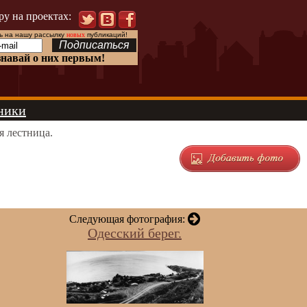
ру на проектах:
 на нашу рассылку
новых
публикаций!
знавай о них первым!
ники
 лестница.
Следующая фотография:
Одесский берег.