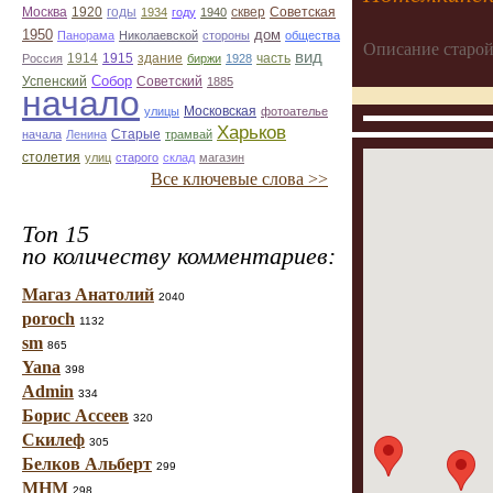
Москва
1920
годы
сквер
1934
году
1940
Советская
1950
дом
Панорама
Николаевской
стороны
общества
Описание старой
вид
1914
1915
здание
Россия
биржи
1928
часть
Собор
Успенский
Советский
1885
начало
улицы
Московская
фотоателье
Харьков
Старые
начала
Ленина
трамвай
столетия
улиц
старого
склад
магазин
Все ключевые слова >>
Топ 15
по количеству комментариев:
Магаз Анатолий
2040
poroch
1132
sm
865
Yana
398
Admin
334
Борис Ассеев
320
Скилеф
305
Белков Альберт
299
МНМ
298