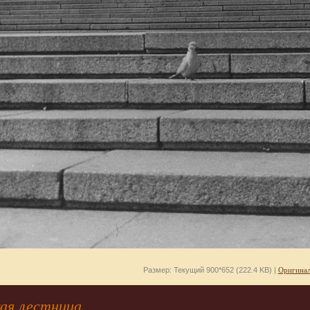
Размер: Текущий 900*652 (222.4 KB) |
Оригинал
ая лестница.