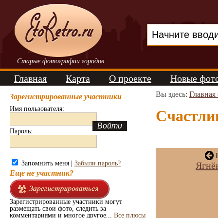
Старые фотографии городов
Главная
Карта
О проекте
Новые фот
Вы здесь:
Главная
Зарегистрированные участники
Имя пользователя:
Счастлив
Пароль:
П
Запомнить меня |
Забыли пароль?
Ягнё
Еще не участник?
Зарегистрированные участники могут
размещать свои фото, следить за
комментариями и многое другое...
Все плюсы