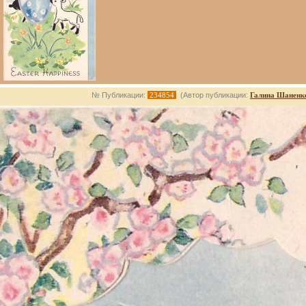
№ Публикации:
234854
(Автор публикации:
Галина Шаненк