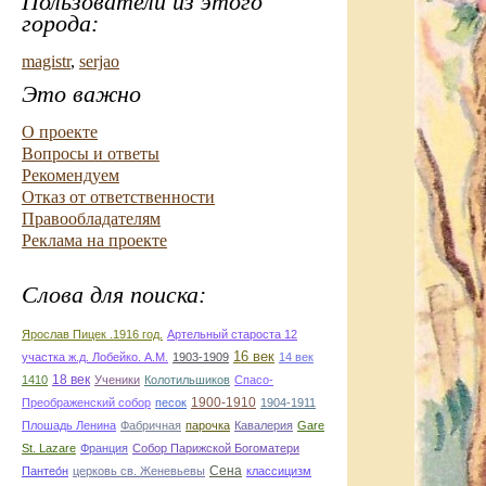
Пользователи из этого
города:
magistr
,
serjao
Это важно
О проекте
Вопросы и ответы
Рекомендуем
Отказ от ответственности
Правообладателям
Реклама на проекте
Слова для поиска:
Ярослав Пицек .1916 год.
Артельный староста 12
16 век
участка ж.д. Лобейко. А.М.
1903-1909
14 век
18 век
1410
Ученики
Колотильшиков
Спасо-
1900-1910
Преображенский собор
песок
1904-1911
Плошадь Ленина
Фабричная
парочка
Кавалерия
Gare
St. Lazare
Франция
Собор Парижской Богоматери
Сена
Пантео́н
церковь св. Женевьевы
классицизм