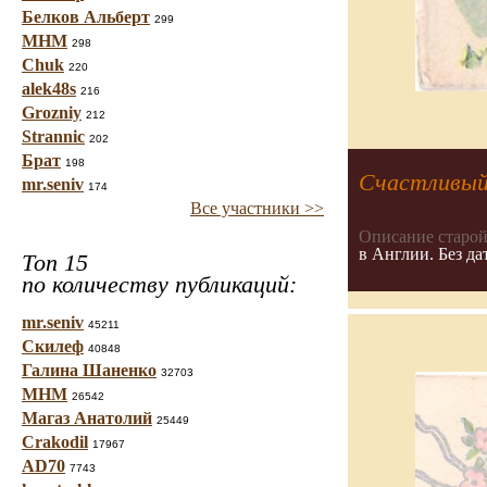
Белков Альберт
299
МНМ
298
Chuk
220
alek48s
216
Grozniy
212
Strannic
202
Брат
198
Счастливый 
mr.seniv
174
Все участники >>
Описание старой
в Англии. Без да
Топ 15
по количеству публикаций:
mr.seniv
45211
Скилеф
40848
Галина Шаненко
32703
МНМ
26542
Магаз Анатолий
25449
Crakodil
17967
AD70
7743