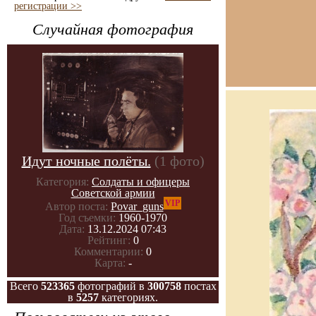
регистрации >>
Случайная фотография
Идут ночные полёты.
(1 фото)
Категория:
Солдаты и офицеры
Советской армии
VIP
Автор поста:
Povar_guns
Год съемки:
1960-1970
Дата:
13.12.2024 07:43
Рейтинг:
0
Комментарии:
0
Карта:
-
Всего
523365
фотографий в
300758
постах
в
5257
категориях.