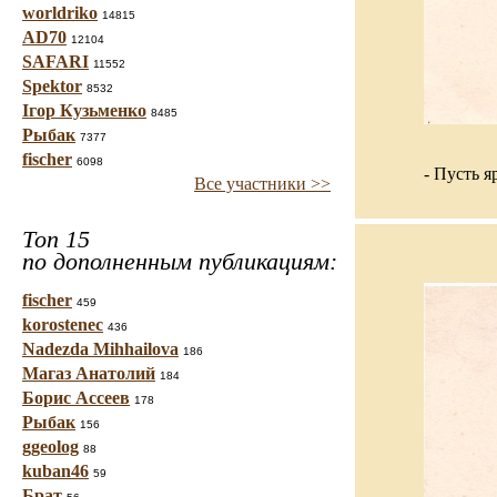
worldriko
14815
AD70
12104
SAFARI
11552
Spektor
8532
Ігор Кузьменко
8485
Рыбак
7377
fischer
6098
- Пусть я
Все участники >>
Топ 15
по дополненным публикациям:
fischer
459
korostenec
436
Nadezda Mihhailova
186
Магаз Анатолий
184
Борис Ассеев
178
Рыбак
156
ggeolog
88
kuban46
59
Брат