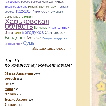
женская гимназия
Гранд Опера
Рождественская
Траурное шествие
Невский проспект
Оцуп
Троицкая
1912-1914
Раменское
церковь
ул.Чугунова
Лозовая
моностырь
Харьковская
область
Купянск
Волчанск
Чугуев
Богодухов
Святогорск
Изюм
Валки
Бердянск
Ахтырка
Введенская церковь
Сумы
Уездных
мест.
Все ключевые слова >>
Топ 15
по количеству комментариев:
Магаз Анатолий
2040
poroch
1132
sm
865
Yana
398
Admin
334
Борис Ассеев
320
Скилеф
305