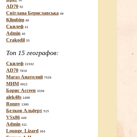
56
AD70
52
Світлана Бериславська
49
Klimbim
48
Скилеф
41
Admin
40
Crakodil
33
Топ 15 географов:
Скилеф
22332
AD70
7819
Магаз Анатолий
7529
МНМ
4912
Борис Ассеев
3339
alek48s
1488
Ronny
1390
Белков Альберт
515
VSx86
446
Admin
411
Lounge_Lizard
364