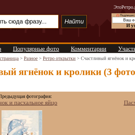
ЭтоРетро.
(!)
Подпишись
И у
о
Популярные фото
Комментарии
Участ
 страница
>
Разное
>
Ретро открытки
> Счастливый ягнёнок и кр
ый ягнёнок и кролики (3 фото
редыдущая фотография:
нок и пасхальное яйцо
Пас