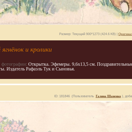
Размер: Текущий 900*1273 (424.6 KB) |
Оригинал
ягнёнок и кролики
 фотографии:
Открытка. Эфемеры. 9,6х13,5 см. Поздравительны
ты. Издатель Рафаэль Тук и Сыновья.
ID: 181846 (Пользователь
Галина Шаненко
), доб