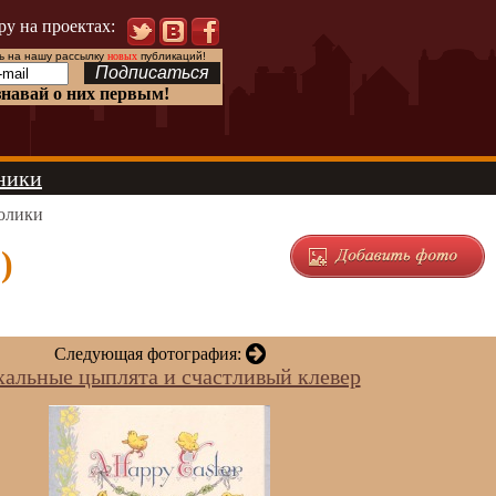
ру на проектах:
 на нашу рассылку
новых
публикаций!
знавай о них первым!
ники
олики
)
Следующая фотография:
хальные цыплята и счастливый клевер