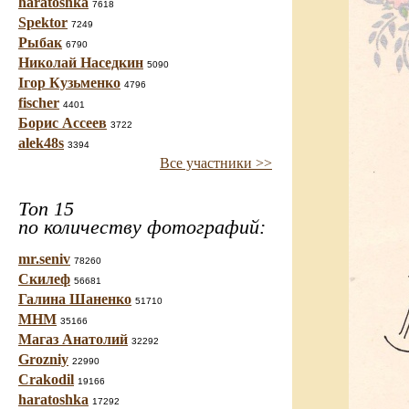
haratoshka
7618
Spektor
7249
Рыбак
6790
Николай Наседкин
5090
Ігор Кузьменко
4796
fischer
4401
Борис Ассеев
3722
alek48s
3394
Все участники >>
Топ 15
по количеству фотографий:
mr.seniv
78260
Скилеф
56681
Галина Шаненко
51710
МНМ
35166
Магаз Анатолий
32292
Grozniy
22990
Crakodil
19166
haratoshka
17292