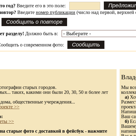
это год?
Введите его в это поле:
повтор?
Введите
номер публикации
(число над первой, верхней 
ет разделу!
Должно быть в:
ообщить о современном фото:
Влад
 фотографии старых городов.
Мы все
х... таких, какими они были 20, 30, 50 и более лет
колле
а)
Хот
дома, общественные учереждения...
Размес
роекте >>
проект
Напиши
о:
Ваш са
еты >>
б)
Есл
Вашему
а старые фото с доставкой в фейсбук - нажмите
напиши
Вас в р