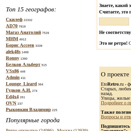
Знаете, какой 
Топ 15 географов:
Считаете, это 
Скилеф
22332
AD70
7819
Магаз Анатолий
Не соответству
7529
МНМ
4912
Это не ретро!
С
Борис Ассеев
3339
alek48s
1488
Ronny
1390
Белков Альберт
515
VSx86
446
О проекте
Admin
411
Lounge_Lizard
Eto
Retro
.ru -
364
Старых, любимы
Гудков А.И.
274
назад.
Ed4x4
261
Улицы, жилые 
Подробнее о п
OVN
237
Рыковкин Владимир
225
Также полезн
Вопросы и отв
Популярные города
Подпишитесь н
Ретро открытки (24086)
Москва (12939)
"нравится":