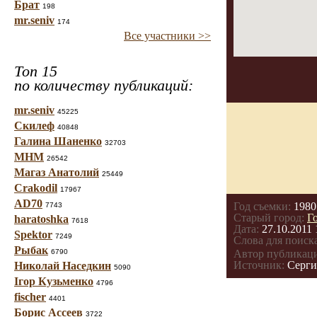
Брат
198
mr.seniv
174
Все участники >>
Топ 15
по количеству публикаций:
mr.seniv
45225
Скилеф
40848
Галина Шаненко
32703
МНМ
26542
Магаз Анатолий
25449
Crakodil
17967
AD70
Год съемки:
1980
7743
Старый город:
Г
haratoshka
7618
Дата:
27.10.2011 
Spektor
7249
Слова для поиска
Рыбак
6790
Автор публикац
Источник:
Сергий
Николай Наседкин
5090
Ігор Кузьменко
4796
fischer
4401
Борис Ассеев
3722