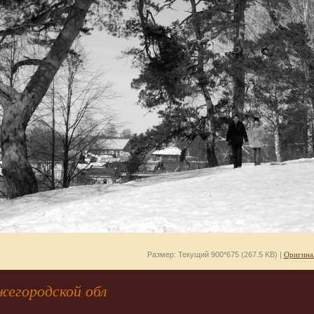
Размер: Текущий 900*675 (267.5 KB) |
Оригина
жегородской обл