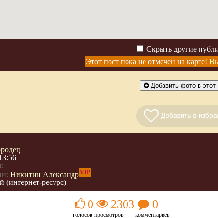
Скрыть другие публ
Этот пост пока не отмечен на карте!
Вы
Добавить фото в этот 
ородец
13:56
:
VIP
ии:
Никитин Александр
 (интернет-ресурс)
0
2303
0
голосов
просмотров
комментариев