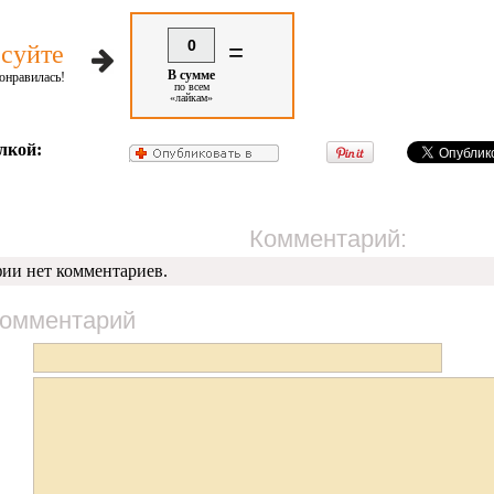
0
=
суйте
В сумме
онравилась!
по всем
«лайкам»
лкой:
Комментарий:
фии нет комментариев.
комментарий