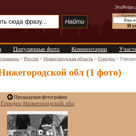
ЭтоРетро.
(!)
Подпишись
И у
о
Популярные фото
Комментарии
Участ
 страница
>
Россия
>
Нижегородская область
>
Городец
> Городе
Нижегородской обл (1 фото)
Предыдущая фотография:
Городец Нижегородской обл