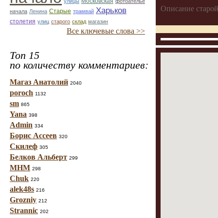
улицы
Московская
фотоателье
Описание старой
Харьков
Старые
начала
Ленина
трамвай
столетия
улиц
старого
склад
магазин
Все ключевые слова >>
Топ 15
по количеству комментариев:
Магаз Анатолий
2040
poroch
1132
sm
865
Yana
398
Admin
334
Борис Ассеев
320
Скилеф
305
Белков Альберт
299
МНМ
298
Chuk
220
alek48s
216
Grozniy
212
Strannic
202