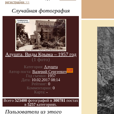
регистрации >>
Случайная фотография
Алушта. Виды Крыма – 1957 год
(1 фото)
Категория:
Алушта
VIP
Автор поста:
Валерий Сергеевич
Год съемки:
1957
Дата:
10.02.2017 08:14
Рейтинг:
0
Комментарии:
0
Карта:
-
Всего
523400
фотографий в
300781
постах
в
5257
категориях.
Пользователи из этого