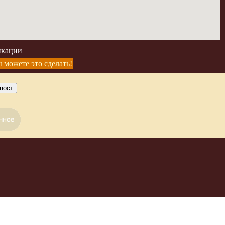
икации
 можете это сделать!
пост