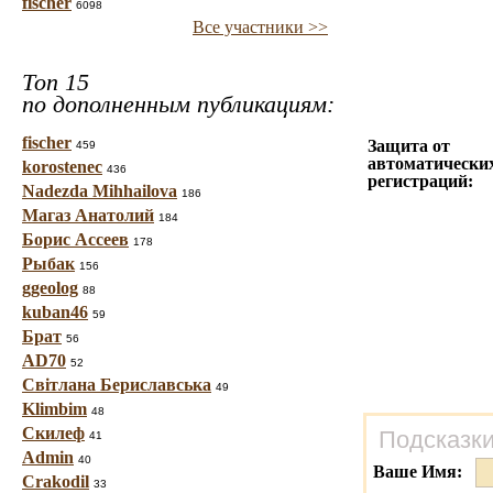
fischer
6098
Все участники >>
Топ 15
по дополненным публикациям:
fischer
Защита от
459
автоматически
korostenec
436
регистраций:
Nadezda Mihhailova
186
Магаз Анатолий
184
Борис Ассеев
178
Рыбак
156
ggeolog
88
kuban46
59
Брат
56
AD70
52
Світлана Бериславська
49
Klimbim
48
Скилеф
Подсказки
41
Admin
40
Ваше Имя:
Crakodil
33