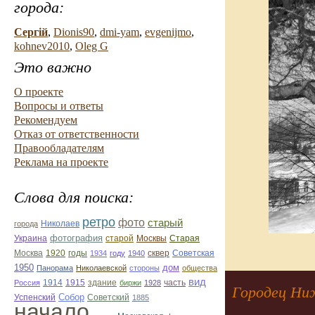
города:
Сергiй
,
Dionis90
,
dmi-yam
,
evgenijmo
,
kohnev2010
,
Oleg G
Это важно
О проекте
Вопросы и ответы
Рекомендуем
Отказ от ответственности
Правообладателям
Реклама на проекте
Слова для поиска:
ретро
фото
старый
Николаев
города
фотография
Украина
Старая
старой
Москвы
Москва
1920
годы
сквер
1934
году
1940
Советская
1950
дом
Панорама
Николаевской
стороны
общества
вид
1914
1915
здание
Россия
биржи
1928
часть
Городец Ни
Собор
Успенский
Советский
1885
начало