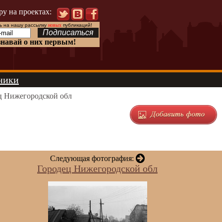
ру на проектах:
 на нашу рассылку
новых
публикаций!
знавай о них первым!
ники
ц Нижегородской обл
Следующая фотография:
Городец Нижегородской обл