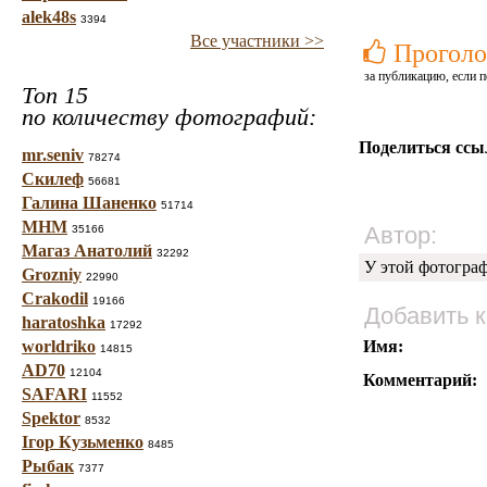
alek48s
3394
Все участники >>
Проголо
за публикацию, если п
Топ 15
по количеству фотографий:
Поделиться ссы
mr.seniv
78274
Скилеф
56681
Галина Шаненко
51714
МНМ
Автор:
35166
Магаз Анатолий
32292
У этой фотогра
Grozniy
22990
Crakodil
19166
Добавить 
haratoshka
17292
worldriko
Имя:
14815
AD70
12104
Комментарий:
SAFARI
11552
Spektor
8532
Ігор Кузьменко
8485
Рыбак
7377