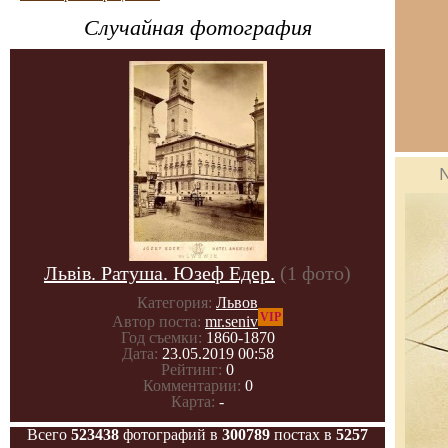
Случайная фотография
Львів. Ратуша. Юзеф Едер.
(1 фото)
Категория:
Львов
VIP
Автор поста:
mr.seniv
Год съемки:
1860-1870
Дата:
23.05.2019 00:58
Рейтинг:
0
Комментарии:
0
Карта:
-
Всего
523438
фотографий в
300789
постах в
5257