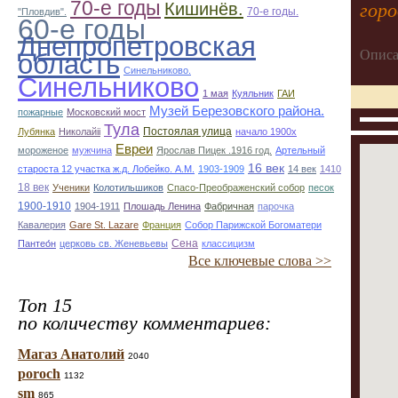
70-е годы
Кишинёв.
горо
70-е годы.
"Пловдив".
60-е годы
Днепропетровская
Описа
область
Синельниково.
Синельниково
1 мая
Куяльник
ГАИ
Музей Березовского района.
пожарные
Московский мост
Тула
Постоялая улица
Лубянка
Николайii
начало 1900х
Евреи
мороженое
мужчина
Ярослав Пицек .1916 год.
Артельный
16 век
староста 12 участка ж.д. Лобейко. А.М.
1903-1909
14 век
1410
18 век
Ученики
Колотильшиков
Спасо-Преображенский собор
песок
1900-1910
1904-1911
Плошадь Ленина
Фабричная
парочка
Кавалерия
Gare St. Lazare
Франция
Собор Парижской Богоматери
Сена
Пантео́н
церковь св. Женевьевы
классицизм
Все ключевые слова >>
Топ 15
по количеству комментариев:
Магаз Анатолий
2040
poroch
1132
sm
865