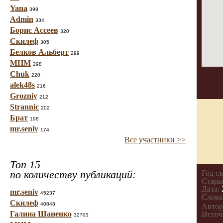
Yana
398
Admin
334
Борис Ассеев
320
Скилеф
305
Белков Альберт
299
МНМ
298
Chuk
220
alek48s
216
Grozniy
212
Strannic
202
Брат
198
mr.seniv
174
Все участники >>
Топ 15
по количеству публикаций:
Год с
Стары
Дата:
mr.seniv
45237
Слова
Скилеф
40848
Автор
Галина Шаненко
Источ
32703