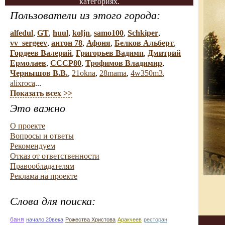
категориях.
Пользователи из этого города:
alfedul
,
GT
,
huul
,
koljn
,
samo100
,
Schkiper
,
vv_sergeev
,
антон 78
,
Афоня
,
Белков Альберт
,
Гордеев Валерий
,
Григорьев Вадимп
,
Дмитрий
Ермолаев
,
СССР80
,
Трофимов Владимир
,
Чернышов В.В.
,
21okna
,
28mama
,
4w350m3
,
alixroca
...
Показать всех >>
Это важно
О проекте
Вопросы и ответы
Рекомендуем
Отказ от ответственности
Правообладателям
Реклама на проекте
Слова для поиска:
баня
начало 20века
Рожества Христова
Аракчеев
ресторан