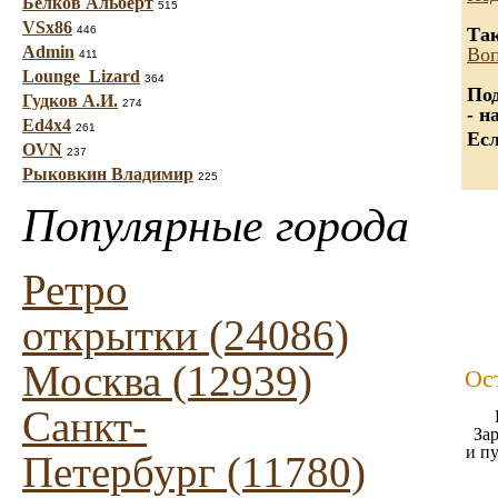
Белков Альберт
515
VSx86
446
Так
Admin
Воп
411
Lounge_Lizard
364
Под
Гудков А.И.
274
- н
Ed4x4
261
Есл
OVN
237
Рыковкин Владимир
225
Популярные города
Ретро
открытки (24086)
Москва (12939)
Ос
Санкт-
Зар
и п
Петербург (11780)