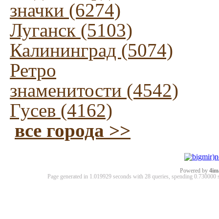
значки (6274)
Луганск (5103)
Калининград (5074)
Ретро
знаменитости (4542)
Гусев (4162)
все города >>
Powered by
4im
Page generated in 1.019929 seconds with 28 queries, spending 0.73000