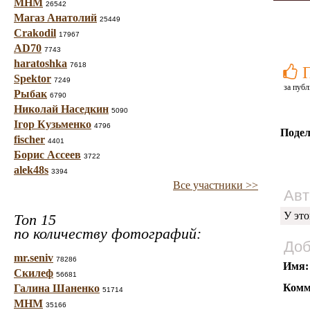
МНМ
26542
Магаз Анатолий
25449
Crakodil
17967
AD70
7743
haratoshka
7618
Spektor
7249
за публ
Рыбак
6790
Николай Наседкин
5090
Ігор Кузьменко
4796
Подел
fischer
4401
Борис Ассеев
3722
alek48s
3394
Все участники >>
Авт
У это
Топ 15
по количеству фотографий:
Доб
mr.seniv
78286
Имя:
Скилеф
56681
Комм
Галина Шаненко
51714
МНМ
35166