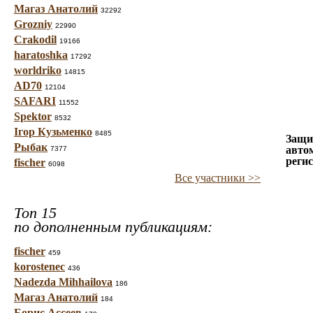
Магаз Анатолий
32292
Grozniy
22990
Crakodil
19166
haratoshka
17292
worldriko
14815
AD70
12104
SAFARI
11552
Spektor
8532
Ігор Кузьменко
8485
Защи
Рыбак
авто
7377
реги
fischer
6098
Все участники >>
Топ 15
по дополненным публикациям:
fischer
459
korostenec
436
Nadezda Mihhailova
186
Магаз Анатолий
184
Борис Ассеев