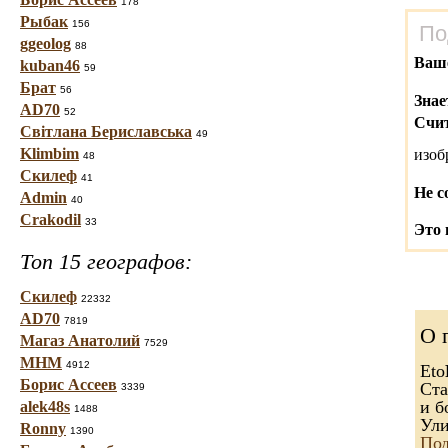
178
Рыбак
156
По
ggeolog
88
Ваш
kuban46
59
Брат
56
Знае
AD70
52
Счит
Світлана Бериславська
49
Klimbim
изо
48
Скилеф
41
Не с
Admin
40
Crakodil
33
Это 
Топ 15 географов:
Скилеф
22332
AD70
7819
О 
Магаз Анатолий
7529
МНМ
4912
Eto
Борис Ассеев
Ста
3339
и б
alek48s
1488
Ули
Ronny
1390
Под