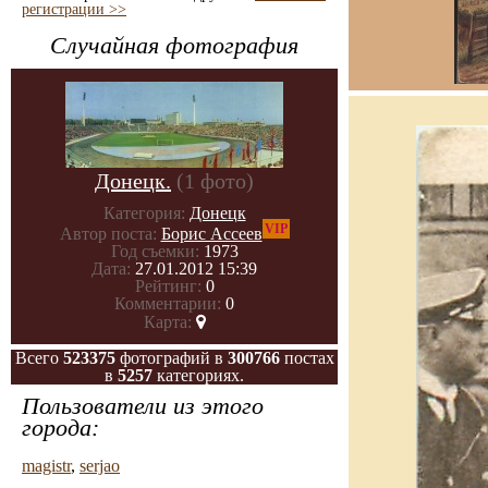
регистрации >>
Случайная фотография
Донецк.
(1 фото)
Категория:
Донецк
VIP
Автор поста:
Борис Ассеев
Год съемки:
1973
Дата:
27.01.2012 15:39
Рейтинг:
0
Комментарии:
0
Карта:
Всего
523375
фотографий в
300766
постах
в
5257
категориях.
Пользователи из этого
города:
magistr
,
serjao