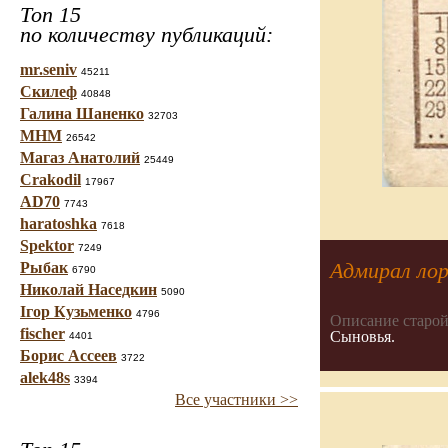
Топ 15
по количеству публикаций:
mr.seniv
45211
Скилеф
40848
Галина Шаненко
32703
МНМ
26542
Магаз Анатолий
25449
Crakodil
17967
AD70
7743
haratoshka
7618
Spektor
7249
Адмирал лор
Рыбак
6790
Николай Наседкин
5090
Ігор Кузьменко
4796
Описание старой
fischer
Сыновья.
4401
Борис Ассеев
3722
alek48s
3394
Все участники >>