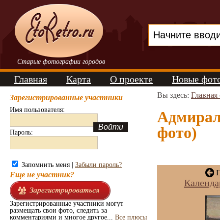
Старые фотографии городов
Главная
Карта
О проекте
Новые фот
Вы здесь:
Главная
Зарегистрированные участники
Имя пользователя:
Адмирал
фото)
Пароль:
Запомнить меня |
Забыли пароль?
П
Еще не участник?
Календа
Зарегистрированные участники могут
размещать свои фото, следить за
комментариями и многое другое...
Все плюсы