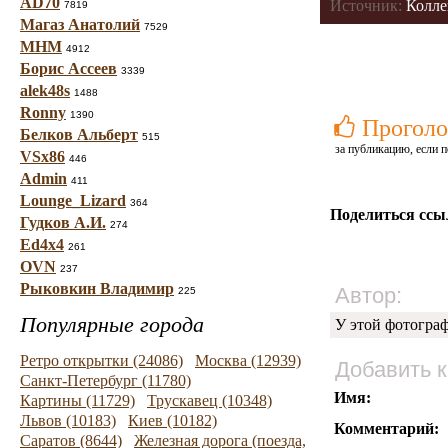
AD70
Источник:
Колле
7819
Магаз Анатолий
7529
МНМ
4912
Борис Ассеев
3339
alek48s
1488
Ronny
1390
Проголо
Белков Альберт
515
за публикацию, если п
VSx86
446
Admin
411
Lounge_Lizard
364
Поделиться ссы
Гудков А.И.
274
Ed4x4
261
OVN
237
Рыковкин Владимир
Автор:
225
Популярные города
У этой фотогра
Ретро открытки (24086)
Москва (12939)
Добавить 
Санкт-Петербург (11780)
Имя:
Картины (11729)
Трускавец (10348)
Львов (10183)
Киев (10182)
Комментарий:
Саратов (8644)
Железная дорога (поезда,