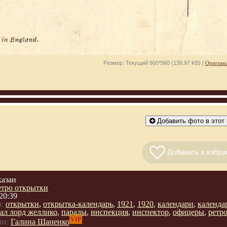
Размер: Текущий 900*560 (136.97 KB) |
Оригина
Добавить фото в этот 
казан
етро открытки
20:39
:
открытки
,
открытка-календарь
,
1921
,
1920
,
календари
,
календа
ал лорд желлико
,
парады
,
инспекция
,
инспектор
,
офицеры
,
ретр
VIP
ии:
Галина Шаненко