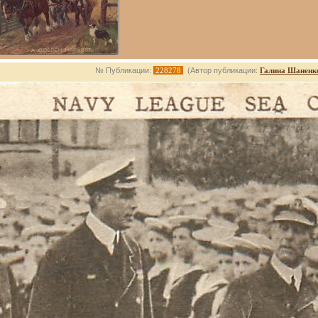
№ Публикации:
228278
(Автор публикации:
Галина Шаненк