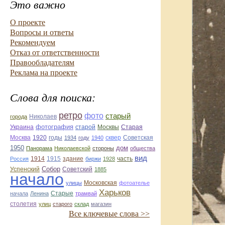
Это важно
О проекте
Вопросы и ответы
Рекомендуем
Отказ от ответственности
Правообладателям
Реклама на проекте
Слова для поиска:
ретро
фото
старый
Николаев
города
фотография
Украина
Старая
старой
Москвы
Москва
1920
годы
сквер
1934
году
1940
Советская
1950
дом
Панорама
Николаевской
стороны
общества
вид
1914
1915
здание
Россия
биржи
1928
часть
Собор
Успенский
Советский
1885
начало
улицы
Московская
фотоателье
Харьков
Старые
начала
Ленина
трамвай
столетия
улиц
старого
склад
магазин
Все ключевые слова >>