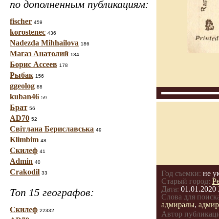
по дополненным публикациям:
fischer
459
korostenec
436
Nadezda Mihhailova
186
Магаз Анатолий
184
Борис Ассеев
178
Рыбак
156
ggeolog
88
kuban46
59
Брат
56
AD70
52
Світлана Бериславська
49
Klimbim
48
Скилеф
41
Admin
40
Crakodil
Год съемки:
не у
33
Старый город:
Р
Дата:
01.01.2020 
Топ 15 географов:
Слова для поиска
адмиралы
,
адмир
Скилеф
22332
Автор публикац