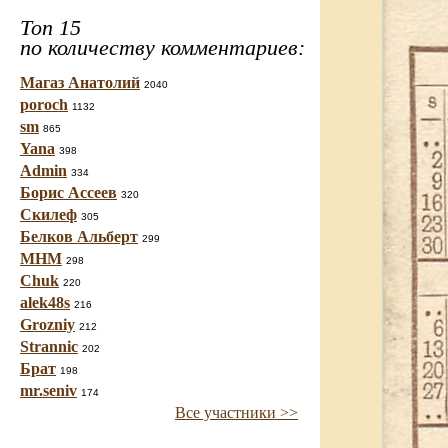
Топ 15
по количеству комментариев:
Магаз Анатолий
2040
poroch
1132
sm
865
Yana
398
Admin
334
Борис Ассеев
320
Скилеф
305
Белков Альберт
299
МНМ
298
Chuk
220
alek48s
216
Grozniy
212
Strannic
202
Брат
198
mr.seniv
174
Все участники >>