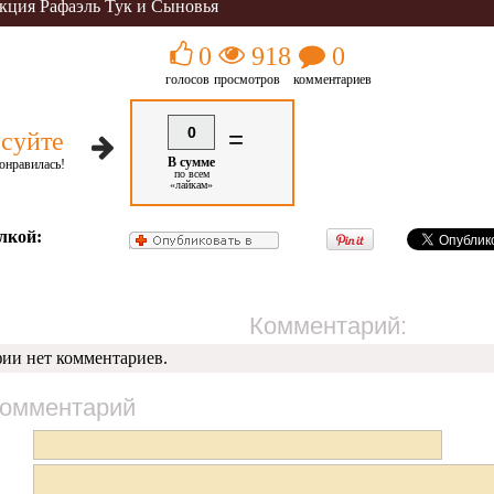
кция Рафаэль Тук и Сыновья
0
918
0
голосов
просмотров
комментариев
0
=
суйте
В сумме
онравилась!
по всем
«лайкам»
лкой:
Комментарий:
фии нет комментариев.
комментарий