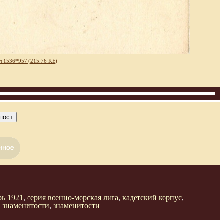
л 1536*957 (215.76 KB)
пост
рь 1921
,
серия военно-морская лига
,
кадетский корпус
,
о знаменитости
,
знаменитости