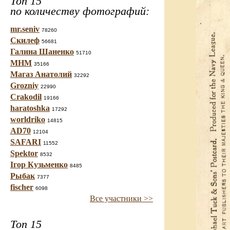
Топ 15
по количеству фотографий:
mr.seniv
78260
Скилеф
56681
Галина Шаненко
51710
МНМ
35166
Магаз Анатолий
32292
Grozniy
22990
Crakodil
19166
haratoshka
17292
worldriko
14815
AD70
12104
SAFARI
11552
Spektor
8532
Ігор Кузьменко
8485
Рыбак
7377
fischer
6098
Все участники >>
Топ 15