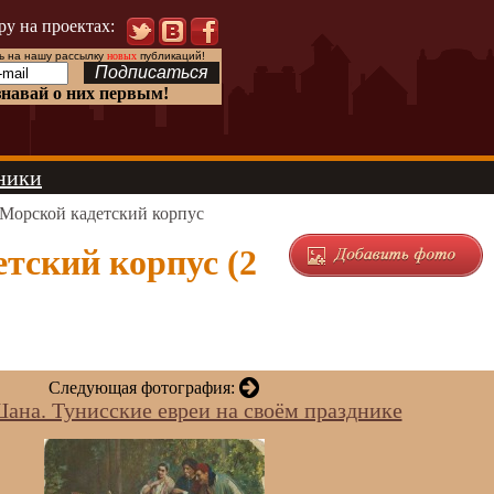
ру на проектах:
 на нашу рассылку
новых
публикаций!
знавай о них первым!
ники
Морской кадетский корпус
тский корпус (2
Следующая фотография:
ана. Тунисские евреи на своём празднике