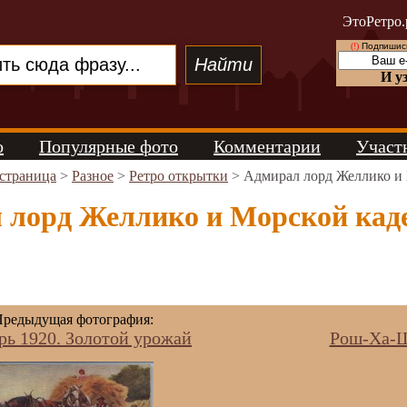
ЭтоРетро.
(!)
Подпишись
И у
о
Популярные фото
Комментарии
Участ
 страница
>
Разное
>
Ретро открытки
> Адмирал лорд Желлико и 
 лорд Желлико и Морской каде
редыдущая фотография:
рь 1920. Золотой урожай
Рош-Ха-Ш