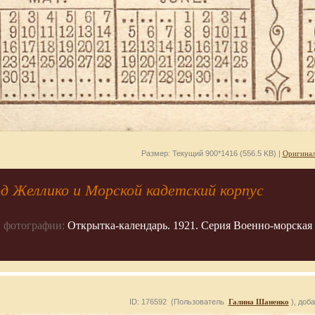
Размер: Текущий 900*1416 (556.5 KB) |
Оригинал
д Желлико и Морской кадетский корпус
 фотографии:
Открытка-календарь. 1921. Серия Военно-морская 
ID: 176592 (Пользователь
Галина Шаненко
), доб