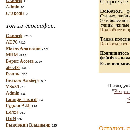
О проекте
Скилеф
41
Admin
40
Eto
Retro
.ru -
Crakodil
33
Старых, любимы
50 и более лет 
Топ 15 географов:
Улицы, жилые 
Подробнее о п
Скилеф
22332
Также полезн
AD70
7819
Вопросы и отв
Магаз Анатолий
7529
Подпишитесь 
МНМ
4912
фейсбук - на
Борис Ассеев
3339
Если понравил
alek48s
1488
Ronny
1390
Белков Альберт
515
Предыдуща
VSx86
446
"
Ретро
Admin
411
Lounge_Lizard
364
Гудков А.И.
274
Ed4x4
261
OVN
237
Рыковкин Владимир
225
Остались 