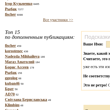
Ігор Кузьменко
8485
Рыбак
7377
fischer
6098
Все участники >>
Топ 15
по дополненным публикациям:
Подсказки
Ваше Имя:
fischer
459
korostenec
436
Знаете, какой 
Nadezda Mihhailova
186
Считаете, это 
Магаз Анатолий
184
уже есть эти и
Борис Ассеев
178
Рыбак
156
Не соответству
ggeolog
88
kuban46
59
Это не ретро!
С
Брат
56
AD70
52
Світлана Бериславська
49
Klimbim
48