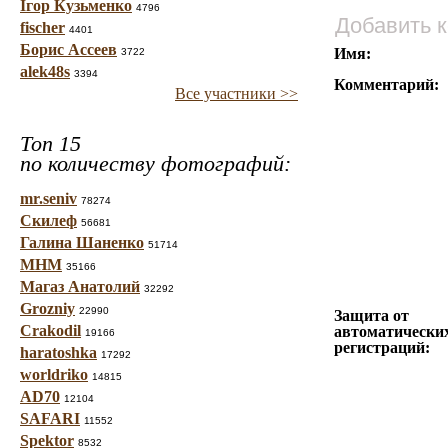
Ігор Кузьменко
4796
Добавить 
fischer
4401
Борис Ассеев
Имя:
3722
alek48s
3394
Комментарий:
Все участники >>
Топ 15
по количеству фотографий:
mr.seniv
78274
Скилеф
56681
Галина Шаненко
51714
МНМ
35166
Магаз Анатолий
32292
Grozniy
22990
Защита от
Crakodil
автоматически
19166
регистраций:
haratoshka
17292
worldriko
14815
AD70
12104
SAFARI
11552
Spektor
8532