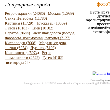
фото
Популярные города
Пусть их ув
Ретро открытки (24086)
Москва (12939)
другие!
Санкт-Петербург (11780)
Зарегистрируй
Картины (11729)
Трускавец (10369)
проект
и публикуйт
Львов (10183)
Киев (10182)
фотограф
Саратов (8644)
Железная дорога (поезда,
паровозы, локомотивы, вагоны) (7127)
Кисловодск (7008)
Медали, ордена,
значки (6274)
Луганск (5103)
Калининград (5074)
Ретро
знаменитости (4542)
Гусев (4162)
все города >>
Powered by
4im
Page generated in 0.789857 seconds with 27 queries, spending 0.43400