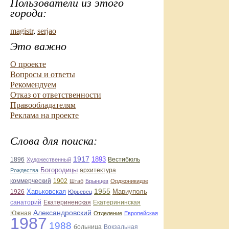
Пользователи из этого
города:
magistr
,
serjao
Это важно
О проекте
Вопросы и ответы
Рекомендуем
Отказ от ответственности
Правообладателям
Реклама на проекте
Слова для поиска:
1917
1896
1893
Вестибюль
Художественный
Богородицы
архитектура
Рождества
коммерческий
1902
Штаб
Брынцев
Орджоникидзе
1955
1926
Харьковская
Мариуполь
Юрьевец
санаторий
Екатериненская
Екатерининская
Александровский
Южная
Отделение
Европейская
1987
1988
больница
Вокзальная