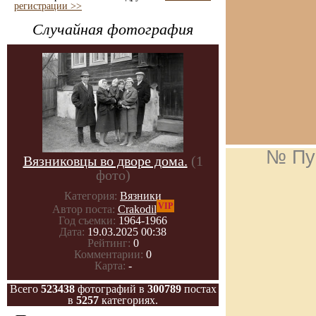
регистрации >>
Случайная фотография
№ Пу
Вязниковцы во дворе дома.
(1
фото)
Категория:
Вязники
VIP
Автор поста:
Crakodil
Год съемки:
1964-1966
Дата:
19.03.2025 00:38
Рейтинг:
0
Комментарии:
0
Карта:
-
Всего
523438
фотографий в
300789
постах
в
5257
категориях.