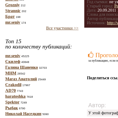
Год съемки:
не у
Grozniy
Старый город:
Р
212
Дата:
20.09.2011 
Strannic
202
Слова для поиска
Брат
198
Автор публикац
mr.seniv
Источник:
http:/
174
Все участники >>
Топ 15
по количеству публикаций:
Проголо
mr.seniv
45225
за публикацию, если п
Скилеф
40848
Галина Шаненко
32703
МНМ
26542
Поделиться ссы
Магаз Анатолий
25449
Crakodil
17967
AD70
7743
haratoshka
7618
Spektor
7249
Автор:
Рыбак
6790
У этой фотогра
Николай Наседкин
5090