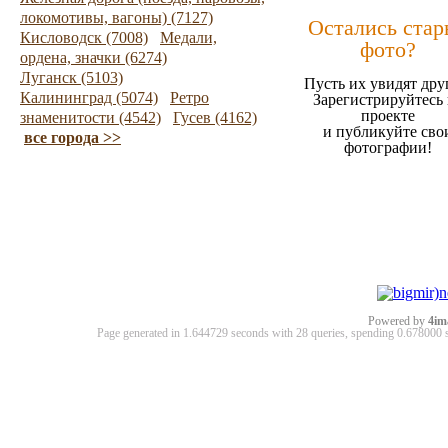
локомотивы, вагоны) (7127)
Остались стар
Кисловодск (7008)
Медали,
фото?
ордена, значки (6274)
Луганск (5103)
Пусть их увидят дру
Калининград (5074)
Ретро
Зарегистрируйтесь 
проекте
знаменитости (4542)
Гусев (4162)
и публикуйте сво
все города >>
фотографии!
Powered by
4im
Page generated in 1.644729 seconds with 28 queries, spending 0.67800