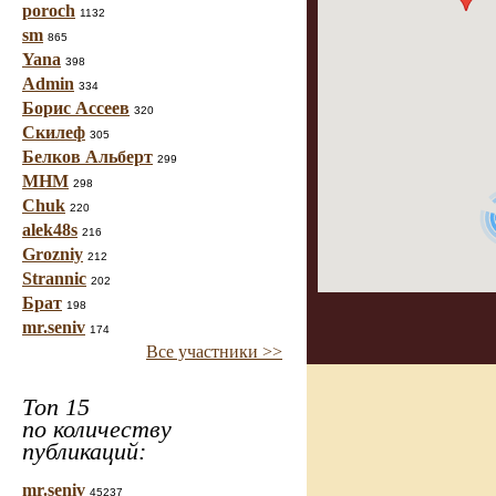
poroch
1132
sm
865
Yana
398
Admin
334
Борис Ассеев
320
Скилеф
305
Белков Альберт
299
МНМ
298
Chuk
220
alek48s
216
Grozniy
212
Strannic
202
Брат
198
mr.seniv
174
Все участники >>
Топ 15
по количеству
публикаций:
mr.seniv
45237