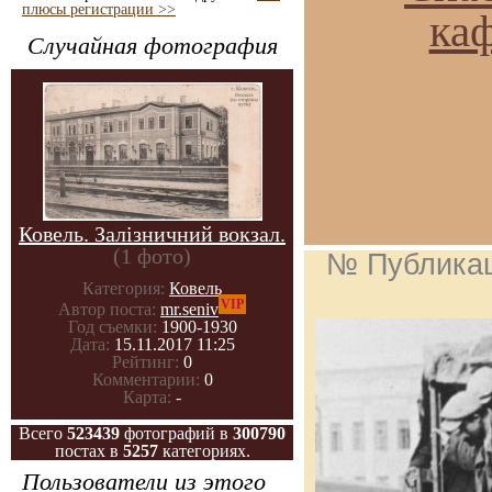
плюсы регистрации >>
ка
Случайная фотография
Ковель. Залізничний вокзал.
(1 фото)
№ Публика
Категория:
Ковель
VIP
Автор поста:
mr.seniv
Год съемки:
1900-1930
Дата:
15.11.2017 11:25
Рейтинг:
0
Комментарии:
0
Карта:
-
Всего
523439
фотографий в
300790
постах в
5257
категориях.
Пользователи из этого