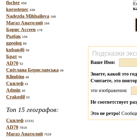
fischer
Е
459
к
korostenec
436
Nadezda Mihhailova
186
Магаз Анатолий
184
Борис Ассеев
178
Рыбак
156
ggeolog
88
kuban46
59
Подсказки экс
Брат
56
Ваше Имя:
AD70
52
Світлана Бериславська
49
Знаете, какой это го
Klimbim
48
Считаете, это повто
Скилеф
41
Admin
эти изображения:
40
Crakodil
33
Не соответствует раз
Топ 15 географов:
Это не ретро!
Сообщи
Скилеф
22332
AD70
7819
Магаз Анатолий
7529