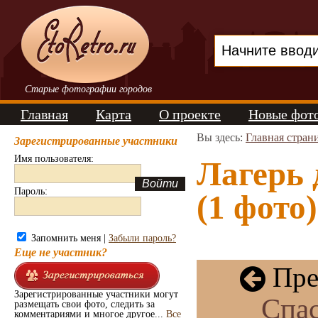
Старые фотографии городов
Главная
Карта
О проекте
Новые фот
Вы здесь:
Главная стран
Зарегистрированные участники
Имя пользователя:
Лагерь 
Пароль:
(1 фото)
Запомнить меня |
Забыли пароль?
Еще не участник?
Пре
Зарегистрированные участники могут
Спа
размещать свои фото, следить за
комментариями и многое другое...
Все