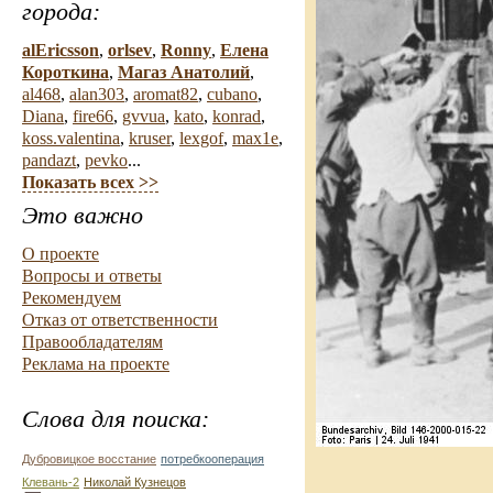
города:
alEricsson
,
orlsev
,
Ronny
,
Елена
Короткина
,
Магаз Анатолий
,
al468
,
alan303
,
aromat82
,
cubano
,
Diana
,
fire66
,
gvvua
,
kato
,
konrad
,
koss.valentina
,
kruser
,
lexgof
,
max1e
,
pandazt
,
pevko
...
Показать всех >>
Это важно
О проекте
Вопросы и ответы
Рекомендуем
Отказ от ответственности
Правообладателям
Реклама на проекте
Слова для поиска:
Дубровицкое восстание
потребкооперация
Клевань-2
Николай Кузнецов