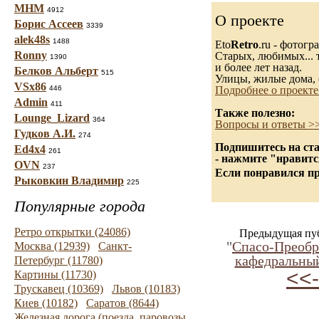
МНМ
4912
О проекте
Борис Ассеев
3339
alek48s
1488
Eto
Retro
.ru - фотог
Ronny
Старых, любимых... т
1390
и более лет назад.
Белков Альберт
515
Улицы, жилые дома, 
VSx86
446
Подробнее о проекте
Admin
411
Также полезно:
Lounge_Lizard
364
Вопросы и ответы >
Гудков А.И.
274
Подпишитесь на ста
Ed4x4
261
- нажмите "нравитс
OVN
237
Если понравился пр
Рыковкин Владимир
225
Популярные города
Ретро открытки (24086)
Предыдущая пу
"
Спасо-Преоб
Москва (12939)
Санкт-
кафедральный
Петербург (11780)
<<-
Картины (11730)
Трускавец (10369)
Львов (10183)
Киев (10182)
Саратов (8644)
Железная дорога (поезда, паровозы,