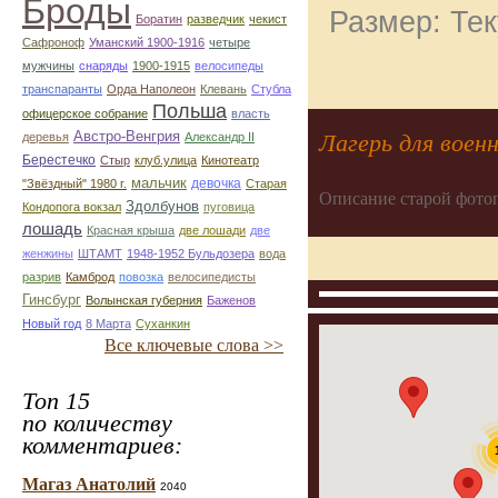
Броды
Размер: Тек
Боратин
разведчик
чекист
Сафроноф
Уманский 1900-1916
четыре
мужчины
снаряды
1900-1915
велосипеды
транспаранты
Орда Наполеон
Клевань
Стубла
Польша
офицерское собрание
власть
Австро-Венгрия
Лагерь для воен
деревья
Александр ІІ
Берестечко
Стыр
клуб.улица
Кинотеатр
мальчик
девочка
"Звёздный" 1980 г.
Старая
Описание старой фото
Здолбунов
Кондопога вокзал
пуговица
лошадь
Красная крыша
две лошади
две
женжины
ШТАМТ
1948-1952 Бульдозера
вода
разрив
Камброд
повозка
велосипедисты
Гинсбург
Волынская губерния
Баженов
Новый год
8 Марта
Суханкин
Все ключевые слова >>
Топ 15
по количеству
комментариев:
Магаз Анатолий
2040