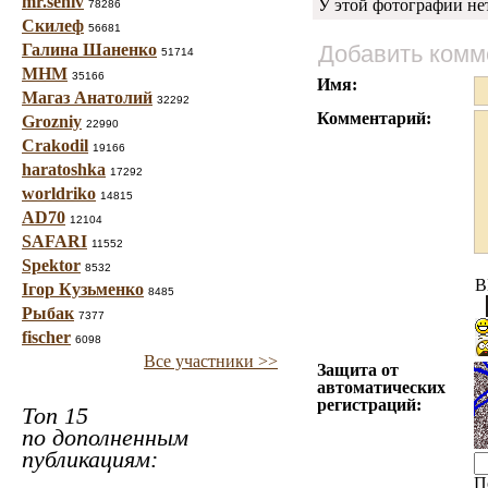
mr.seniv
У этой фотографии не
78286
Скилеф
56681
Галина Шаненко
Добавить комм
51714
МНМ
35166
Имя:
Магаз Анатолий
32292
Комментарий:
Grozniy
22990
Crakodil
19166
haratoshka
17292
worldriko
14815
AD70
12104
SAFARI
11552
Spektor
8532
B
Ігор Кузьменко
8485
Рыбак
7377
fischer
6098
Все участники >>
Защита от
автоматических
регистраций:
Топ 15
по дополненным
публикациям:
П