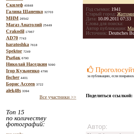
Скилеф
40848
Год съемки:
1941
Галина Шаненко
32703
Старый город:
Житоми
МНМ
Дата:
10.09.2011 07:33
26542
Слова для поиска:
Магаз Анатолий
25449
Автор публикации:
Ма
Crakodil
17967
Источник:
Deutsches Bu
AD70
7743
haratoshka
7618
Spektor
7249
Рыбак
6790
Николай Наседкин
5090
Проголосуй
Ігор Кузьменко
4796
за публикацию, если понравила
fischer
4401
Борис Ассеев
3722
alek48s
3394
Поделиться ссылкой:
Все участники >>
Топ 15
по количеству
фотографий:
Автор: