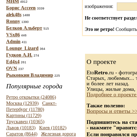
МНМ
4912
изображения:
Борис Ассеев
3339
alek48s
1488
Не соответствует разде
Ronny
1390
Белков Альберт
Это не ретро!
Сообщить 
515
VSx86
446
Admin
411
Lounge_Lizard
364
Гудков А.И.
274
О проекте
Ed4x4
261
OVN
237
Eto
Retro
.ru - фотог
Рыковкин Владимир
225
Старых, любимых... 
и более лет назад.
Популярные города
Улицы, жилые дома, 
Подробнее о проекте
Ретро открытки (24086)
Москва (12939)
Санкт-
Также полезно:
Петербург (11780)
Вопросы и ответы >
Картины (11729)
Трускавец (10365)
Подпишитесь на ста
- нажмите "нравитс
Львов (10183)
Киев (10182)
Саратов (8644)
Железная дорога
Если понравился пр