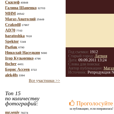
Скилеф
40848
Галина Шаненко
32703
МНМ
26542
Магаз Анатолий
25449
Crakodil
17967
AD70
7743
haratoshka
7618
Spektor
7249
Рыбак
6790
Год съемки:
1912
Николай Наседкин
5090
Старый город:
Латвия
Ігор Кузьменко
4796
Дата:
09.09.2011 13:24
fischer
Слова для поиска:
4401
Автор публикации:
Магаз
Борис Ассеев
3722
Источник:
Репродукция №
alek48s
3394
Все участники >>
Топ 15
по количеству
Проголосуйте
фотографий:
за публикацию, если понравилась!
mr.seniv
78274