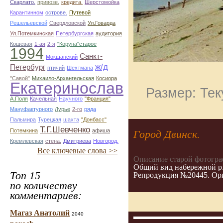
Скарлато.
привозе.
кредита.
Шерстомойка
Карантинном
острове.
Путевой
Решельевской
Свердловской
Ул.Говарда
Ул.Потемкинская
Петербургская
аудитория
Кошевая
1-ая
2-я
"Коруна"старое
1994
Санкт-
Мокшанский
ж/д
Петербург
птичий
Шехтмана
"Савой"
Михаило-Архангельская
Косиора
Екатеринослав
Размер: Тек
А.Поля
Качельная
Научного
"Франция"
Мануфактурного
Лурье
2-го
ряда
Пальмира
Турецкая
шахта
"Донбасс"
Т.Г.Шевченко
Потемкина
афиша
Город Двинск.
Кремлевская
стена.
Дмитриева
Новгород.
Все ключевые слова >>
Описание старой фотогра
Общий вид набережной р
Топ 15
Репродукция №20445. Ор
по количеству
комментариев:
Магаз Анатолий
2040