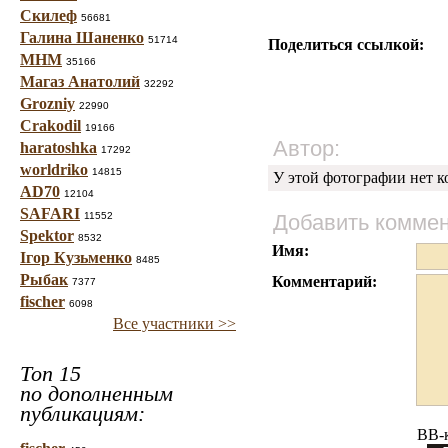
Скилеф
56681
Галина Шаненко
51714
Поделиться ссылкой:
МНМ
35166
Магаз Анатолий
32292
Grozniy
22990
Crakodil
19166
Автор:
haratoshka
17292
worldriko
14815
У этой фотографии нет к
AD70
12104
SAFARI
11552
Добавить комме
Spektor
8532
Имя:
Ігор Кузьменко
8485
Рыбак
Комментарий:
7377
fischer
6098
Все участники >>
Топ 15
по дополненным
публикациям:
BB-