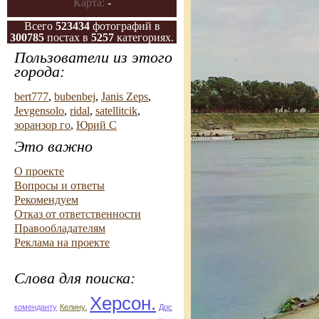
Карта:
-
Всего
523434
фотографий в
300785
постах в
5257
категориях.
Пользователи из этого
города:
bert777
,
bubenbej
,
Janis Zeps
,
Jevgensolo
,
ridal
,
satellitcik
,
зоранзор го
,
Юрий С
Это важно
О проекте
Вопросы и ответы
Рекомендуем
Отказ от ответственности
Правообладателям
Реклама на проекте
Слова для поиска:
Херсон.
коменданту
Келину.
Дос