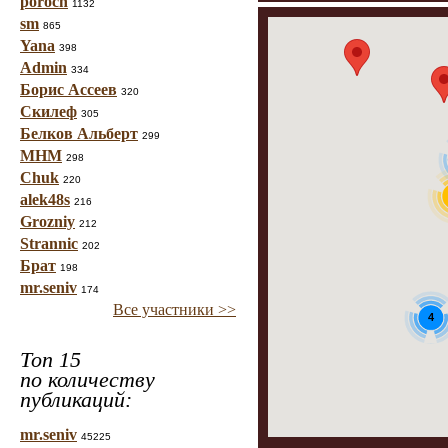
poroch
1132
sm
865
Yana
398
Admin
334
Борис Ассеев
320
Скилеф
305
Белков Альберт
299
МНМ
298
Chuk
220
alek48s
216
Grozniy
212
Strannic
202
Брат
198
mr.seniv
174
Все участники >>
4
Топ 15
по количеству
публикаций:
mr.seniv
45225