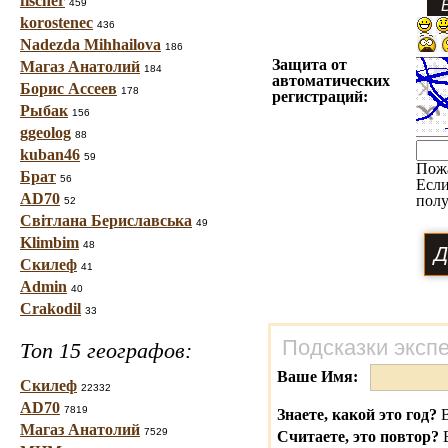
fischer
459
korostenec
436
Nadezda Mihhailova
186
Защита от
Магаз Анатолий
184
автоматических
Борис Ассеев
178
регистраций:
Рыбак
156
ggeolog
88
kuban46
59
Пож
Брат
56
Если
AD70
полу
52
Світлана Бериславська
49
Klimbim
48
Скилеф
41
Admin
40
Crakodil
33
Подсказки эксп
Топ 15 географов:
Ваше Имя:
Скилеф
22332
AD70
7819
Знаете, какой это год?
В
Магаз Анатолий
7529
Считаете, это повтор?