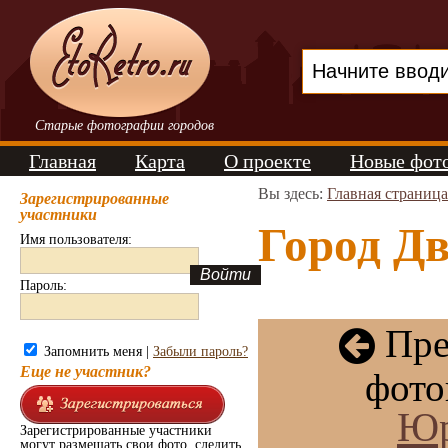
Старые фотографии городов
Главная
Карта
О проекте
Новые фот
Вы здесь:
Главная страница
Зарегистрированные
участники
Город Дв
Имя пользователя:
Пароль:
Пре
Запомнить меня |
Забыли пароль?
Еще не участник?
фото
Юр
Зарегистрированные участники
могут размещать свои фото, следить