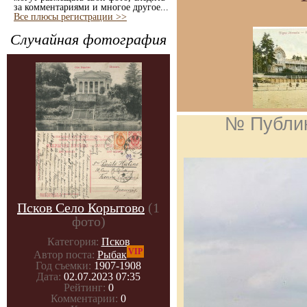
за комментариями и многое другое...
Все плюсы регистрации >>
Случайная фотография
№ Публи
Псков Село Корытово
(1
фото)
Категория:
Псков
VIP
Автор поста:
Рыбак
Год съемки:
1907-1908
Дата:
02.07.2023 07:35
Рейтинг:
0
Комментарии:
0