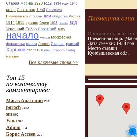
Старая
Москва
1920
годы
1934
году
1940
1950
сквер
Советская
Панорама
дом
Николаевской
стороны
общества
Россия
Племенная овца.
вид
1914
1915
здание
биржи
1928
часть
Собор
Успенский
Советский
1885
начало
Описание старой фото
улицы
Московская
Племенная овца. (Чаба
Дата съемки: 1938 год
Старые
фотоателье
начала
Ленина
трамвай
Место съемки
Харьков
столетия
улиц
старого
склад
Куйбышевская обл.
магазин
Все ключевые слова >>
Топ 15
по количеству
комментариев:
Магаз Анатолий
2040
poroch
1132
sm
865
Yana
398
Admin
334
3
Борис Ассеев
320