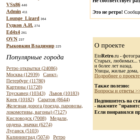
Не соответствует раз
VSx86
446
Admin
Это не ретро!
Сообщи
411
Lounge_Lizard
364
Гудков А.И.
274
Ed4x4
261
OVN
237
О проекте
Рыковкин Владимир
225
Популярные города
Eto
Retro
.ru - фотог
Старых, любимых... т
и более лет назад.
Ретро открытки (24086)
Улицы, жилые дома, 
Москва (12939)
Санкт-
Подробнее о проекте
Петербург (11780)
Также полезно:
Картины (11728)
Вопросы и ответы >
Трускавец (10343)
Львов (10183)
Киев (10182)
Саратов (8644)
Подпишитесь на ста
Железная дорога (поезда, паровозы,
- нажмите "нравитс
локомотивы, вагоны) (7127)
Если понравился пр
Кисловодск (7008)
Медали,
ордена, значки (6274)
Луганск (5103)
Калининград (5074)
Ретро