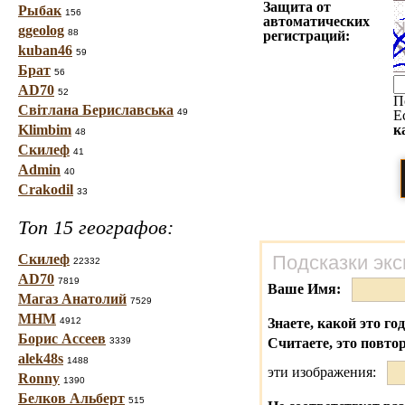
Защита от
Рыбак
156
автоматических
ggeolog
88
регистраций:
kuban46
59
Брат
56
AD70
52
П
Світлана Бериславська
49
Е
Klimbim
к
48
Скилеф
41
Admin
40
Crakodil
33
Топ 15 географов:
Скилеф
Подсказки экс
22332
AD70
7819
Ваше Имя:
Магаз Анатолий
7529
МНМ
4912
Знаете, какой это го
Борис Ассеев
3339
Считаете, это повто
alek48s
1488
эти изображения:
Ronny
1390
Белков Альберт
515