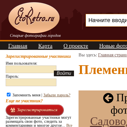
Старые фотографии городов
Главная
Карта
О проекте
Новые фот
Вы здесь:
Главная стран
Зарегистрированные участники
Имя пользователя:
Племенн
Пароль:
Пр
Запомнить меня |
Забыли пароль?
Еще не участник?
фот
Садовод
Зарегистрированные участники могут
размещать свои фото, следить за
комментариями и многое другое...
Все