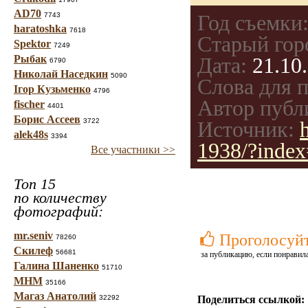
AD70
7743
Год съемки
haratoshka
7618
Старый гор
Spektor
7249
Рыбак
Дата:
21.10.
6790
Николай Наседкин
5090
Слова для п
Ігор Кузьменко
4796
Автор публ
fischer
4401
Борис Ассеев
3722
Источник:
alek48s
3394
1938/?inde
Все участники >>
Топ 15
по количеству
фотографий:
mr.seniv
Проголосуй
78260
Скилеф
56681
за публикацию, если понравила
Галина Шаненко
51710
МНМ
35166
Магаз Анатолий
32292
Поделиться ссылкой: