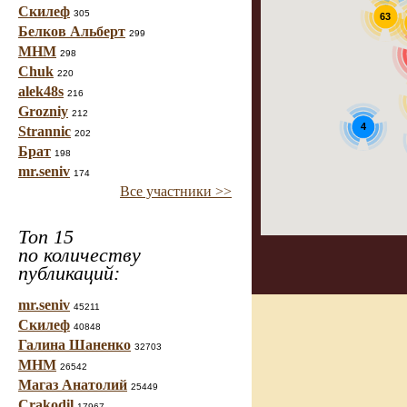
Скилеф
305
63
Белков Альберт
299
МНМ
298
Chuk
220
alek48s
216
Grozniy
212
4
Strannic
202
Брат
198
mr.seniv
174
Все участники >>
Топ 15
по количеству
публикаций:
mr.seniv
45211
Скилеф
40848
Галина Шаненко
32703
МНМ
26542
Магаз Анатолий
25449
Crakodil
17967