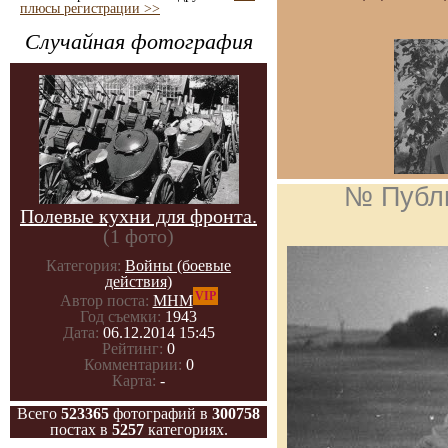
плюсы регистрации >>
Случайная фотография
№ Публ
Полевые кухни для фронта.
(1 фото)
Категория:
Войны (боевые
действия)
VIP
Автор поста:
МНМ
Год съемки:
1943
Дата:
06.12.2014 15:45
Рейтинг:
0
Комментарии:
0
Карта:
-
Всего
523365
фотографий в
300758
постах в
5257
категориях.