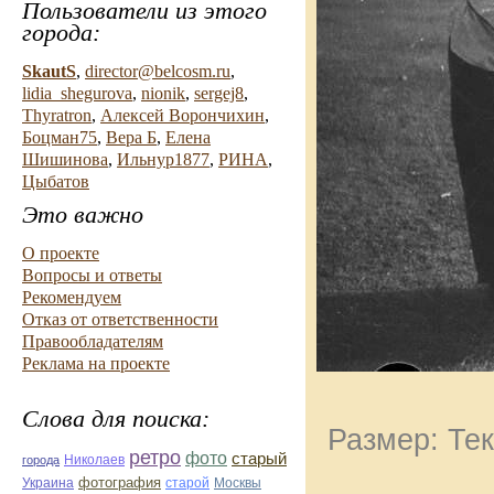
Пользователи из этого
города:
SkautS
,
director@belcosm.ru
,
lidia_shegurova
,
nionik
,
sergej8
,
Thyratron
,
Алексей Ворончихин
,
Боцман75
,
Вера Б
,
Елена
Шишинова
,
Ильнур1877
,
РИНА
,
Цыбатов
Это важно
О проекте
Вопросы и ответы
Рекомендуем
Отказ от ответственности
Правообладателям
Реклама на проекте
Слова для поиска:
Размер: Тек
ретро
фото
старый
Николаев
города
фотография
Украина
старой
Москвы