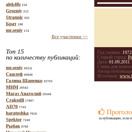
alek48s
216
Grozniy
212
Strannic
202
Брат
198
mr.seniv
174
Все участники >>
Топ 15
Год съемки:
1972
по количеству публикаций:
Старый город:
Р
Дата:
01.09.2011 
Слова для поиска
mr.seniv
45211
Автор публикац
Скилеф
40848
Источник:
www.f
Галина Шаненко
32703
МНМ
26542
Магаз Анатолий
25449
Crakodil
17967
AD70
7743
Проголо
haratoshka
7618
за публикацию, если п
Spektor
7249
Рыбак
6790