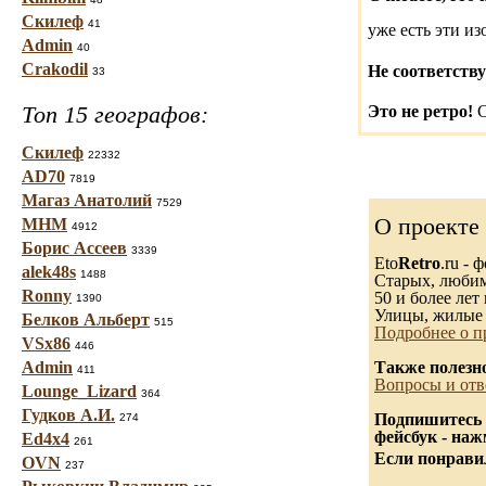
Скилеф
41
уже есть эти и
Admin
40
Crakodil
Не соответству
33
Топ 15 географов:
Это не ретро!
С
Скилеф
22332
AD70
7819
Магаз Анатолий
7529
О проекте
МНМ
4912
Борис Ассеев
3339
Eto
Retro
.ru -
alek48s
1488
Старых, любимы
Ronny
50 и более лет 
1390
Улицы, жилые 
Белков Альберт
515
Подробнее о п
VSx86
446
Admin
Также полезн
411
Вопросы и отв
Lounge_Lizard
364
Гудков А.И.
Подпишитесь 
274
фейсбук - на
Ed4x4
261
Если понравил
OVN
237