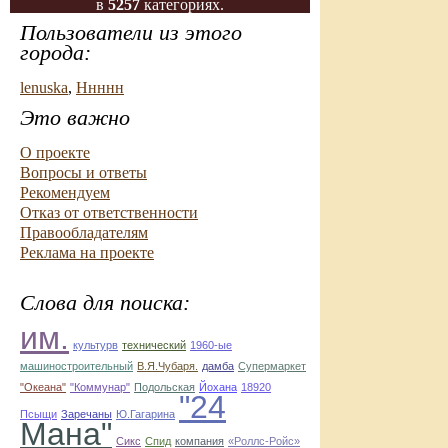
в
5257
категориях.
Пользователи из этого
города:
lenuska
,
Ннннн
Это важно
О проекте
Вопросы и ответы
Рекомендуем
Отказ от ответственности
Правообладателям
Реклама на проекте
Слова для поиска:
им.
культурв
технический
1960-ые
машиностроительный
В.Я.Чубаря.
дамба
Супермаркет
"Океана"
"Коммунар"
Подольская
Йохана
18920
"24
Псыщи
Заречаны
Ю.Гагарина
Мана"
Сикс
Спид
компания
«Роллс-Ройс»