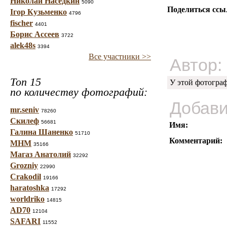
Николай Наседкин
5090
Поделиться ссы
Ігор Кузьменко
4796
fischer
4401
Борис Ассеев
3722
alek48s
3394
Все участники >>
Автор:
Топ 15
У этой фотогра
по количеству фотографий:
Добави
mr.seniv
78260
Скилеф
56681
Имя:
Галина Шаненко
51710
Комментарий:
МНМ
35166
Магаз Анатолий
32292
Grozniy
22990
Crakodil
19166
haratoshka
17292
worldriko
14815
AD70
12104
SAFARI
11552