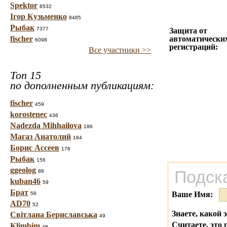
Spektor
8532
Ігор Кузьменко
8485
Рыбак
7377
Защита от
fischer
автоматически
6098
регистраций:
Все участники >>
Топ 15
по дополненным публикациям:
fischer
459
korostenec
436
Nadezda Mihhailova
186
Магаз Анатолий
184
Борис Ассеев
178
Рыбак
156
ggeolog
Подск
88
kuban46
59
Брат
Ваше Имя:
56
AD70
52
Знаете, какой 
Світлана Бериславська
49
Считаете, это 
Klimbim
48