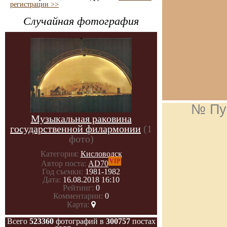
регистрации >>
Случайная фотография
№ Пу
Музыкальная раковина
государственной филармонии
(1
фото)
Категория:
Кисловодск
VIP
Автор поста:
AD70
Год съемки:
1981-1982
Дата:
16.08.2018 16:10
Рейтинг:
0
Комментарии:
0
Карта:
Всего
523360
фотографий в
300757
постах