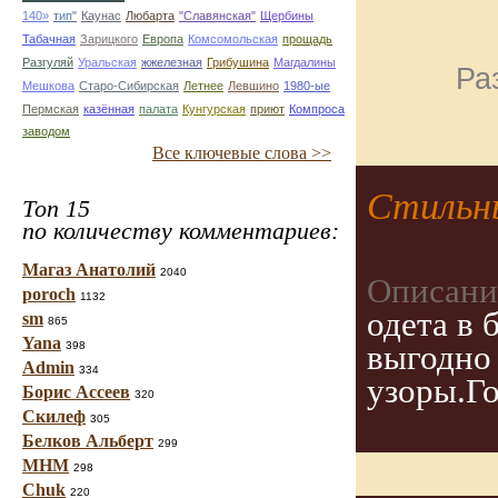
140»
тип"
Каунас
Любарта
"Славянская"
Щербины
Табачная
Зарицкого
Европа
Комсомольская
прощадь
Разгуляй
Уральская
жжелезная
Грибушина
Магдалины
Ра
Мешкова
Старо-Сибирская
Летнее
Левшино
1980-ые
Пермская
казённая
палата
Кунгурская
приют
Компроса
заводом
Все ключевые слова >>
Стильн
Топ 15
по количеству комментариев:
Магаз Анатолий
2040
Описани
poroch
1132
одета в 
sm
865
Yana
398
выгодно 
Admin
334
узоры.Г
Борис Ассеев
320
Скилеф
305
Белков Альберт
299
МНМ
298
Chuk
220