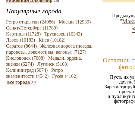
Рыковкин Владимир
225
Популярные города
Предыдуща
"
Маки
Ретро открытки (24086)
Москва (12939)
Санкт-Петербург (11780)
Картины (11728)
Трускавец (10343)
Львов (10183)
Киев (10182)
Саратов (8644)
Железная дорога (поезда,
паровозы, локомотивы, вагоны) (7127)
Кисловодск (7008)
Медали, ордена,
Остались 
значки (6274)
Луганск (5103)
фото
Калининград (5074)
Ретро
знаменитости (4542)
Гусев (4162)
Пусть их ув
другие!
все города >>
Зарегистрируй
проект
и публикуйт
фотограф