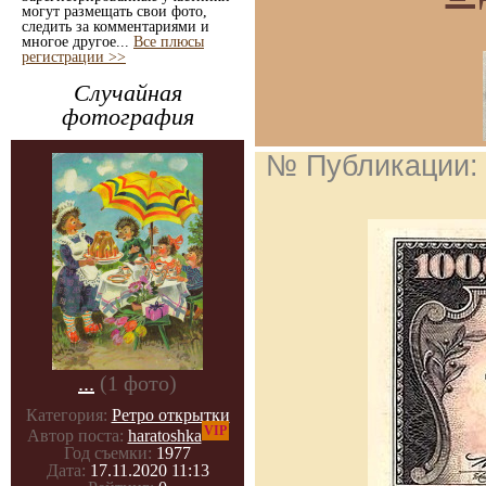
могут размещать свои фото,
следить за комментариями и
многое другое...
Все плюсы
регистрации >>
Случайная
фотография
№ Публикации
...
(1 фото)
Категория:
Ретро открытки
VIP
Автор поста:
haratoshka
Год съемки:
1977
Дата:
17.11.2020 11:13