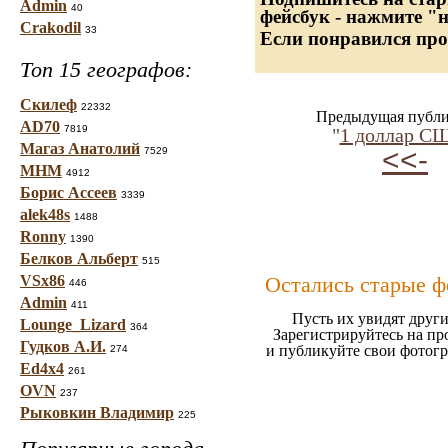
Admin
40
фейсбук - нажмите "
Crakodil
33
Если понравился про
Топ 15 географов:
Скилеф
22332
Предыдущая публи
AD70
7819
"
1 доллар С
Магаз Анатолий
<<-
7529
МНМ
4912
Борис Ассеев
3339
alek48s
1488
Ronny
1390
Белков Альберт
515
VSx86
Остались старые ф
446
Admin
411
Пусть их увидят други
Lounge_Lizard
364
Зарегистрируйтесь на пр
Гудков А.И.
и публикуйте свои фотог
274
Ed4x4
261
OVN
237
Рыковкин Владимир
225