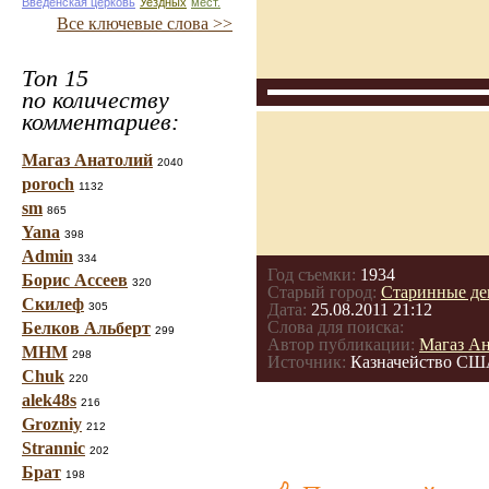
Введенская церковь
Уездных
мест.
Все ключевые слова >>
Топ 15
по количеству
комментариев:
Магаз Анатолий
2040
poroch
1132
sm
865
Yana
398
Admin
334
Год съемки:
1934
Борис Ассеев
320
Старый город:
Старинные де
Скилеф
305
Дата:
25.08.2011 21:12
Слова для поиска:
Белков Альберт
299
Автор публикации:
Магаз А
МНМ
298
Источник:
Казначейство С
Chuk
220
alek48s
216
Grozniy
212
Strannic
202
Брат
198