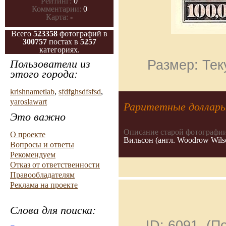
Рейтинг:
0
Комментарии:
0
Карта:
-
Всего
523358
фотографий в
300757
постах в
5257
категориях.
Пользователи из
Размер: Тек
этого города:
krishnametlab
,
sfdfghsdfsfsd
,
yaroslawart
Раритетные доллар
Это важно
Описание старой фотографии
О проекте
Вильсон (англ. Woodrow Wils
Вопросы и ответы
Рекомендуем
Отказ от ответственности
Правообладателям
Реклама на проекте
Слова для поиска:
ID: 6091 (П