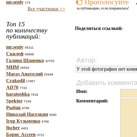
Проголосуйте
mr.seniv
174
Все участники >>
за публикацию, если понравилась!
Топ 15
Поделиться ссылкой:
по количеству
публикаций:
mr.seniv
45211
Скилеф
40848
Автор:
Галина Шаненко
32703
МНМ
26542
У этой фотографии нет комм
Магаз Анатолий
25449
Crakodil
Добавить коммент
17967
AD70
7743
Имя:
haratoshka
7618
Spektor
Комментарий:
7249
Рыбак
6790
Николай Наседкин
5090
Ігор Кузьменко
4796
fischer
4401
Борис Ассеев
3722