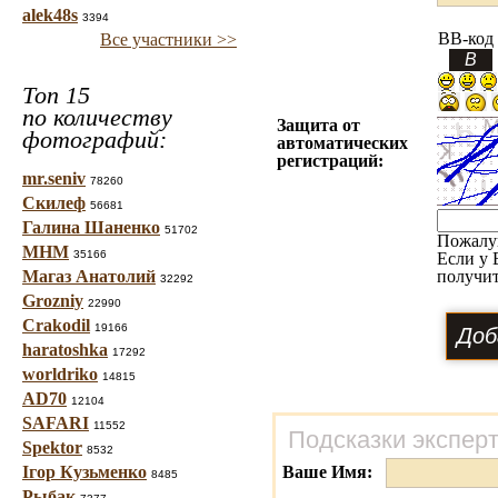
alek48s
3394
BB-код
Все участники >>
Топ 15
по количеству
Защита от
фотографий:
автоматических
регистраций:
mr.seniv
78260
Скилеф
56681
Галина Шаненко
51702
Пожалу
МНМ
35166
Если у 
Магаз Анатолий
получит
32292
Grozniy
22990
Crakodil
19166
haratoshka
17292
worldriko
14815
AD70
12104
SAFARI
11552
Подсказки экспер
Spektor
8532
Ігор Кузьменко
Ваше Имя:
8485
Рыбак