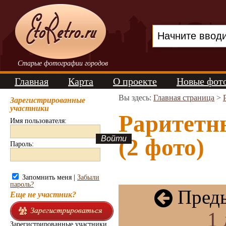
Старые фотографии городов
Главная
Карта
О проекте
Новые фот
Вы здесь:
Главная страница
>
Зарегистрированные
участники
Раритетн
Имя пользователя:
(2 фото)
Пароль:
Запомнить меня |
Забыли
пароль?
Преды
Еще не участник?
1
Зарегистрированные участники