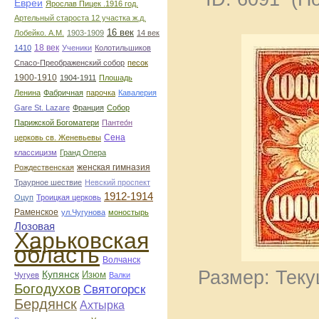
Евреи
Ярослав Пицек .1916 год.
Артельный староста 12 участка ж.д.
16 век
Лобейко. А.М.
1903-1909
14 век
18 век
1410
Ученики
Колотильшиков
Спасо-Преображенский собор
песок
1900-1910
1904-1911
Плошадь
Ленина
Фабричная
парочка
Кавалерия
Gare St. Lazare
Франция
Собор
Парижской Богоматери
Пантео́н
Сена
церковь св. Женевьевы
классицизм
Гранд Опера
женская гимназия
Рождественская
Траурное шествие
Невский проспект
1912-1914
Оцуп
Троицкая церковь
Раменское
ул.Чугунова
моностырь
Лозовая
Харьковская
область
Волчанск
Размер: Теку
Купянск
Изюм
Чугуев
Валки
Богодухов
Святогорск
Бердянск
Ахтырка