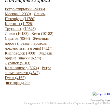
Популярные города
Ретро открытки (24086)
Москва (12939)
Санкт-
Петербург (11780)
Картины (11728)
Трускавец (10343)
Львов (10183)
Киев (10182)
Саратов (8644)
Железная
дорога (поезда, паровозы,
локомотивы, вагоны) (7127)
Кисловодск (7008)
Медали,
ордена, значки (6274)
Луганск (5103)
Калининград (5074)
Ретро
знаменитости (4542)
Гусев (4162)
все города >>
Powered by
4im
Page generated in 0.356920 seconds with 27 queries, spending 0.22100