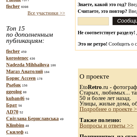
7377
Знаете, какой это год?
Введ
fischer
6098
Считаете, это повтор?
Вве
Все участники >>
Топ 15
Не соответствует разделу!
по дополненным
публикациям:
Это не ретро!
Сообщить о с
fischer
459
korostenec
436
Nadezda Mihhailova
186
Магаз Анатолий
184
О проекте
Борис Ассеев
178
Рыбак
156
Eto
Retro
.ru - фотогра
ggeolog
Старых, любимых... та
88
50 и более лет назад.
kuban46
59
Улицы, жилые дома, о
Брат
56
Подробнее о проекте 
AD70
52
Світлана Бериславська
Также полезно:
49
Вопросы и ответы >>
Klimbim
48
Скилеф
41
Подпишитесь на стар