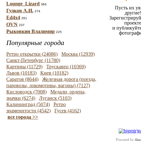
Lounge_Lizard
364
Пусть их ув
Гудков А.И.
274
другие!
Ed4x4
Зарегистрируй
261
проект
OVN
237
и публикуйт
Рыковкин Владимир
225
фотограф
Популярные города
Ретро открытки (24086)
Москва (12939)
Санкт-Петербург (11780)
Картины (11729)
Трускавец (10369)
Львов (10183)
Киев (10182)
Саратов (8644)
Железная дорога (поезда,
паровозы, локомотивы, вагоны) (7127)
Кисловодск (7008)
Медали, ордена,
значки (6274)
Луганск (5103)
Калининград (5074)
Ретро
знаменитости (4542)
Гусев (4162)
все города >>
Powered by
4im