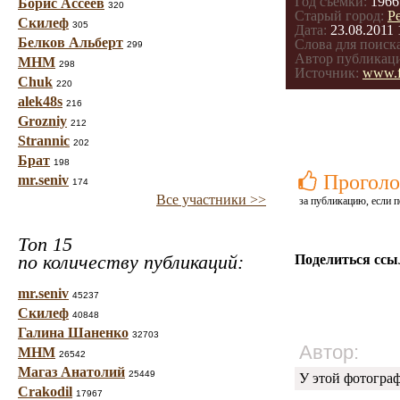
Год съемки:
1966
Борис Ассеев
320
Старый город:
Р
Скилеф
305
Дата:
23.08.2011 
Белков Альберт
Слова для поиска
299
Автор публикац
МНМ
298
Источник:
www.f
Chuk
220
alek48s
216
Grozniy
212
Strannic
202
Брат
198
Проголо
mr.seniv
174
Все участники >>
за публикацию, если п
Топ 15
по количеству публикаций:
Поделиться ссы
mr.seniv
45237
Скилеф
40848
Галина Шаненко
32703
Автор:
МНМ
26542
Магаз Анатолий
25449
У этой фотогра
Crakodil
17967