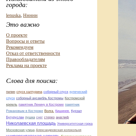
города:
lenuska
,
Ннннн
Это важно
О проекте
Вопросы и ответы
Рекомендуем
Отказ от ответственности
Правообладателям
Реклама на проекте
Слова для поиска:
пилин
спуск халтурина
соборный спуск
купеческий
спуск
соборный ансамбль Костромы
Костромской
кремль
памятник Ленину в Костроме
памятник
Романовым в Костроме
Волга.
Кишинев.
Курзал
Бугуруслан
пушка
снег
стерео
анаглиф
Николаевская площадь
Университетская горка
Московская улица
Александровская колокольня
университетская церковь