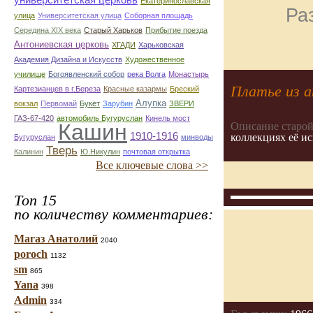
Екатеринославская
Ра
улица
Университетская улица
Соборная площадь
Середина XIX века
Старый Харьков
Прибытие поезда
Антониевская церковь
ХГАДИ
Харьковская
Академия Дизайна и Искусств
Художественное
училище
Богоявленский собор
река Волга
Монастырь
Платье из 
Картезианцев в г.Береза
Красные казармы
Бреский
Алупка
вокзал
Первомай
Букет
Зарубин
ЗВЕРИ
ГАЗ-67-420
автомобиль Бугуруслан
Кинель мост
Кашин
Описание старой
1910-1916
коллекциях её и
Бугуруслан
минводы
Тверь
Калинин
Ю.Никулин
почтовая открытка
Все ключевые слова >>
Топ 15
по количеству комментариев:
Магаз Анатолий
2040
poroch
1132
sm
865
Yana
398
Admin
334