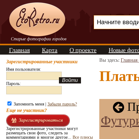
Старые фотографии городов
Главная
Карта
О проекте
Новые фот
Вы здесь:
Главная
Зарегистрированные участники
Имя пользователя:
Плать
Пароль:
Пр
Запомнить меня |
Забыли пароль?
Еще не участник?
Футури
Зарегистрированные участники могут
размещать свои фото, следить за
комментариями и многое другое...
Все плюсы