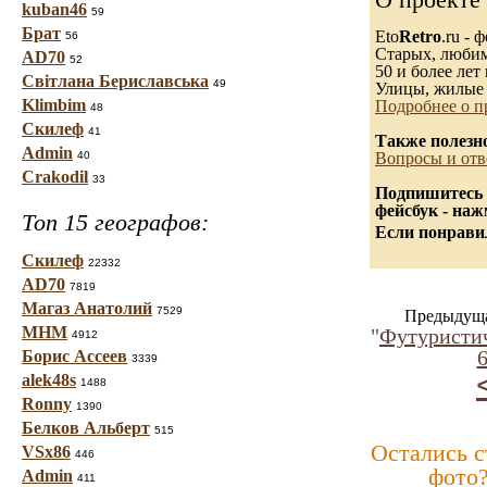
kuban46
59
Брат
Eto
Retro
.ru -
56
Старых, любимы
AD70
52
50 и более лет 
Світлана Бериславська
49
Улицы, жилые 
Klimbim
Подробнее о п
48
Скилеф
41
Также полезн
Admin
40
Вопросы и отв
Crakodil
33
Подпишитесь 
фейсбук - на
Топ 15 географов:
Если понравил
Скилеф
22332
AD70
7819
Магаз Анатолий
7529
Предыдуща
МНМ
"
Футуристи
4912
6
Борис Ассеев
3339
alek48s
1488
Ronny
1390
Белков Альберт
515
Остались 
VSx86
446
фото
Admin
411