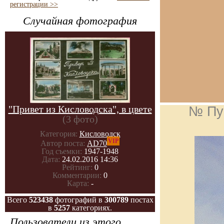
регистрации >>
Случайная фотография
"Привет из Кисловодска", в цвете
№ Пу
(3 фото)
Категория:
Кисловодск
VIP
Автор поста:
AD70
Год съемки:
1947-1948
Дата:
24.02.2016 14:36
Рейтинг:
0
Комментарии:
0
Карта:
-
Всего
523438
фотографий в
300789
постах
в
5257
категориях.
Пользователи из этого