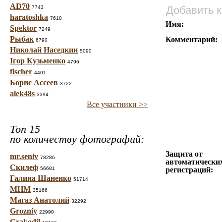
AD70
Добавить 
7743
haratoshka
7618
Имя:
Spektor
7249
Рыбак
Комментарий:
6790
Николай Наседкин
5090
Ігор Кузьменко
4796
fischer
4401
Борис Ассеев
3722
alek48s
3394
Все участники >>
Топ 15
по количеству фотографий:
Защита от
mr.seniv
78286
автоматически
Скилеф
56681
регистраций:
Галина Шаненко
51714
МНМ
35166
Магаз Анатолий
32292
Grozniy
22990
Crakodil