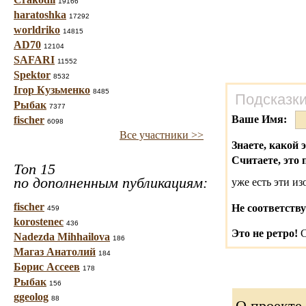
19166
haratoshka
17292
worldriko
14815
AD70
12104
SAFARI
11552
Spektor
8532
Ігор Кузьменко
8485
Подсказки
Рыбак
7377
Ваше Имя:
fischer
6098
Все участники >>
Знаете, какой 
Считаете, это 
Топ 15
по дополненным публикациям:
уже есть эти и
fischer
Не соответству
459
korostenec
436
Это не ретро!
С
Nadezda Mihhailova
186
Магаз Анатолий
184
Борис Ассеев
178
Рыбак
156
ggeolog
88
О проекте