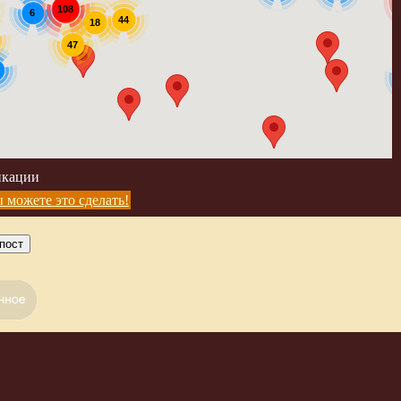
108
6
44
18
47
икации
 можете это сделать!
пост