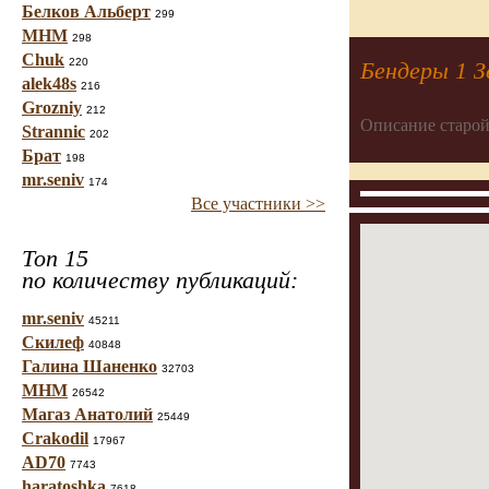
Белков Альберт
299
МНМ
298
Chuk
220
Бендеры 1 З
alek48s
216
Grozniy
212
Описание старой
Strannic
202
Брат
198
mr.seniv
174
Все участники >>
Топ 15
по количеству публикаций:
mr.seniv
45211
Скилеф
40848
Галина Шаненко
32703
МНМ
26542
Магаз Анатолий
25449
Crakodil
17967
AD70
7743
haratoshka
7618