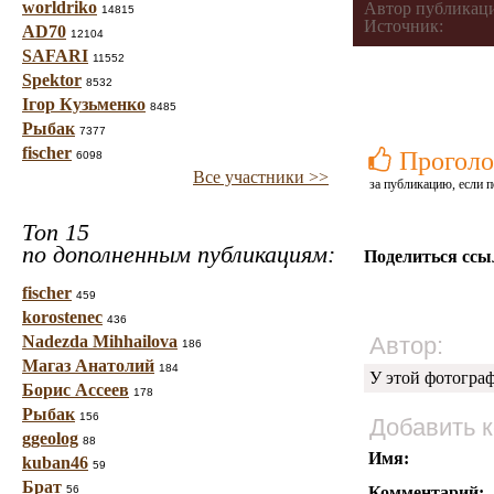
worldriko
Автор публикац
14815
Источник:
AD70
12104
SAFARI
11552
Spektor
8532
Ігор Кузьменко
8485
Рыбак
7377
fischer
Проголо
6098
Все участники >>
за публикацию, если п
Топ 15
по дополненным публикациям:
Поделиться ссы
fischer
459
korostenec
436
Nadezda Mihhailova
Автор:
186
Магаз Анатолий
184
У этой фотогра
Борис Ассеев
178
Рыбак
156
Добавить 
ggeolog
88
Имя:
kuban46
59
Брат
56
Комментарий: