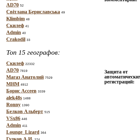
AD70
52
Світлана Бериславська
49
Klimbim
48
Скилеф
41
Admin
40
Crakodil
33
Топ 15 географов:
Скилеф
22332
AD70
7819
Защита от
автоматически
Магаз Анатолий
7529
регистраций:
МНМ
4912
Борис Ассеев
3339
alek48s
1488
Ronny
1390
Белков Альберт
515
VSx86
446
Admin
411
Lounge_Lizard
364
Гудков А.И.
274