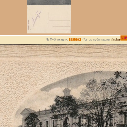
VIP
№ Публикации:
191335
(Автор публикации:
fischer