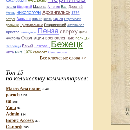
Кохановский
мусульмане
Мазепы
Вал
Древний
пушки
Шведской
Антония
Архангельск
НИКОЛОГОРЫ
1776
Елены
замки
острог
Вильнюс
князь
Юрьев
Стратилата
дворище
Триумфальные
Георгиевский
Автовокзал
Пенза
сверху
Христос
Календарь
дети
Оккупация
военопленные
Чухлома
полицаи
Бежецк
Бабий
Эсэсовец
Эсэсовцы
1976
Чита
Рига
самолёт
Светланской
Все ключевые слова >>
Топ 15
по количеству комментариев:
Магаз Анатолий
2040
poroch
1132
sm
865
Yana
398
Admin
334
Борис Ассеев
320
Скилеф
305