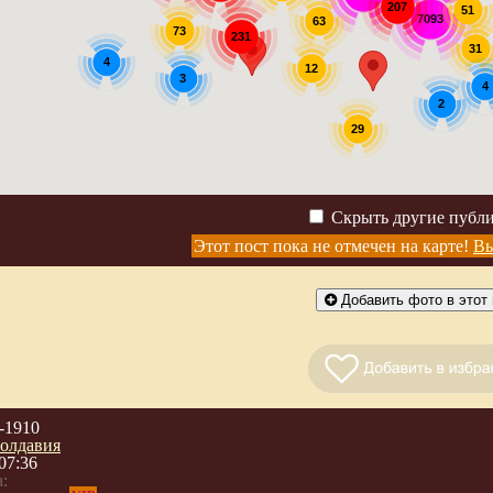
207
51
7093
63
73
231
31
4
12
3
4
2
29
Скрыть другие публ
Этот пост пока не отмечен на карте!
Вы
Добавить фото в этот 
-1910
олдавия
07:36
: