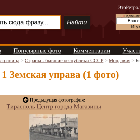
ЭтоРетро.
(!)
Подпишись
И у
о
Популярные фото
Комментарии
Участ
 страница
>
Страны - бывшие республики СССР
>
Молдавия
> Бе
1 Земская управа (1 фото)
Предыдущая фотография:
Тирасполь Центр города Магазины