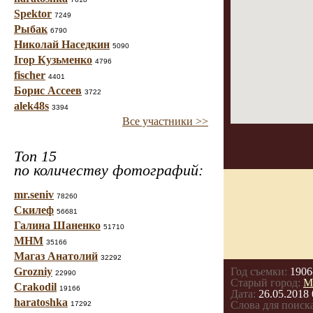
Spektor
7249
Рыбак
6790
Николай Наседкин
5090
Ігор Кузьменко
4796
fischer
4401
Борис Ассеев
3722
alek48s
3394
Все участники >>
Топ 15
по количеству фотографий:
mr.seniv
78260
Скилеф
56681
Галина Шаненко
51710
МНМ
35166
Магаз Анатолий
32292
Grozniy
Год съемки:
1906
22990
Старый город:
М
Crakodil
19166
Дата:
26.05.2018 
haratoshka
Слова для поиска
17292