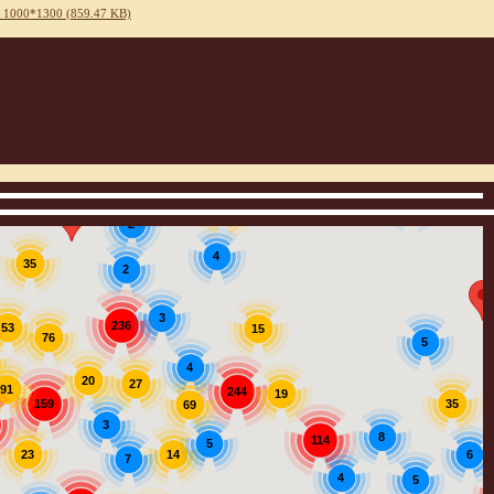
 1000*1300 (859.47 KB)
3
12
2
4
35
2
3
236
53
15
76
5
4
20
27
91
244
19
159
35
69
3
8
114
5
14
23
6
7
4
5