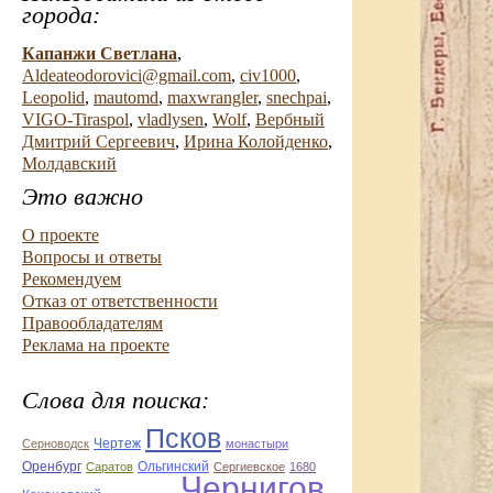
города:
Капанжи Светлана
,
Aldeateodorovici@gmail.com
,
civ1000
,
Leopolid
,
mautomd
,
maxwrangler
,
snechpai
,
VIGO-Tiraspol
,
vladlysen
,
Wolf
,
Вербный
Дмитрий Сергеевич
,
Ирина Колойденко
,
Молдавский
Это важно
О проекте
Вопросы и ответы
Рекомендуем
Отказ от ответственности
Правообладателям
Реклама на проекте
Слова для поиска:
Псков
Чертеж
Серноводск
монастыри
Оренбург
Саратов
Ольгинский
Сергиевское
1680
Чернигов