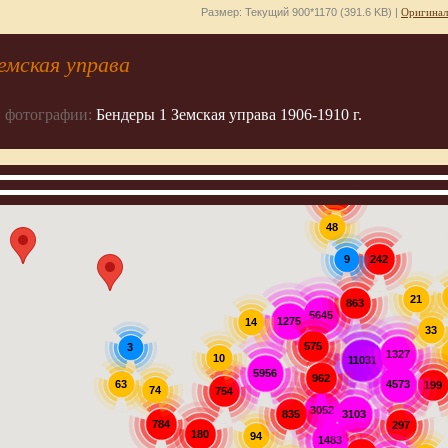
Размер: Текущий 900*1170 (391.6 KB) |
Оригинал
емская управа
 фотографии:
Бендеры 1 Земская управа 1906-1910 г.
907
48
242
9
21
863
5645
1275
14
33
575
3
1327
10
11031
5956
962
63
4573
199
74
754
3052
3103
835
784
297
180
94
1483