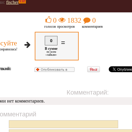
VIP
ии:
fischer
0
1832
0
голосов
просмотров
комментариев
0
=
суйте
В сумме
онравилась!
по всем
«лайкам»
лкой:
Комментарий:
фии нет комментариев.
комментарий