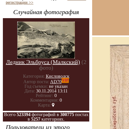
регистрации >>
Случайная фотография
Ледник Эльбруса (Малкский)
(2
фото)
Категория:
Кисловодск
VIP
Автор поста:
AD70
Год съемки:
не указан
Дата:
30.11.2014 13:11
Рейтинг:
0
Комментарии:
0
Карта:
Всего
523394
фотографий в
300775
постах
в
5257
категориях.
Пользователи из этого