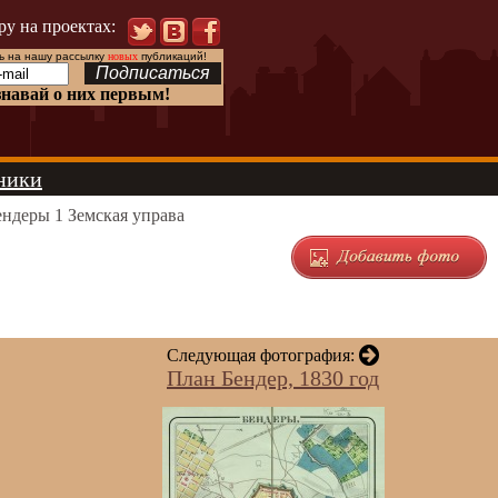
ру на проектах:
 на нашу рассылку
новых
публикаций!
знавай о них первым!
ники
ндеры 1 Земская управа
Следующая фотография:
План Бендер, 1830 год