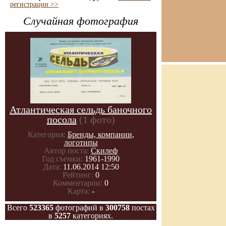
регистрации >>
Случайная фотография
Атлантическая сельдь баночного
посола
(1 фото)
Категория:
Бренды, компании,
логотипы
Автор поста:
Скилеф
Год съемки:
1961-1990
Дата:
11.06.2014 12:50
Рейтинг:
0
Комментарии:
0
Карта:
-
Всего
523365
фотографий в
300758
постах
в
5257
категориях.