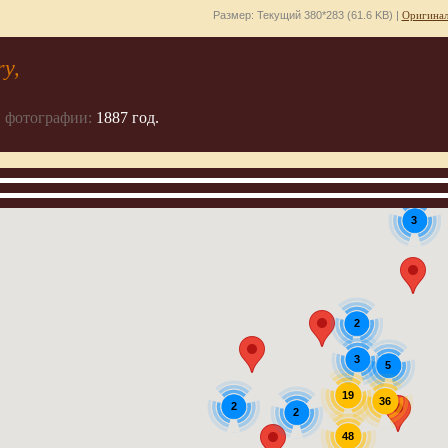
Размер: Текущий 380*283 (61.6 KB) |
Оригинал
y,
 фотографии:
1887 год.
9
3
2
3
5
19
36
2
2
48