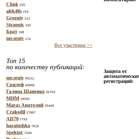
Chuk
220
alek48s
216
Grozniy
212
Strannic
202
Брат
198
mr.seniv
174
Все участники >>
Топ 15
по количеству публикаций:
Защита от
автоматически
mr.seniv
45211
регистраций:
Скилеф
40848
Галина Шаненко
32703
МНМ
26542
Магаз Анатолий
25449
Crakodil
17967
AD70
7743
haratoshka
7618
Spektor
7249