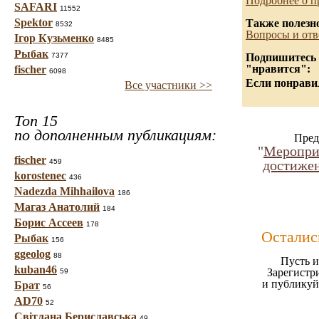
Подробнее о п
SAFARI
11552
Spektor
Также полезн
8532
Вопросы и отв
Ігор Кузьменко
8485
Рыбак
7377
Подпишитесь н
"нравится":
fischer
6098
Если понравил
Все участники >>
Топ 15
по дополненным публикациям:
Пред
"
Меропри
fischer
459
достижен
korostenec
436
Nadezda Mihhailova
186
Магаз Анатолий
184
Борис Ассеев
178
Осталис
Рыбак
156
ggeolog
88
Пусть и
kuban46
Зарегистр
59
и публикуй
Брат
56
AD70
52
Світлана Бериславська
49