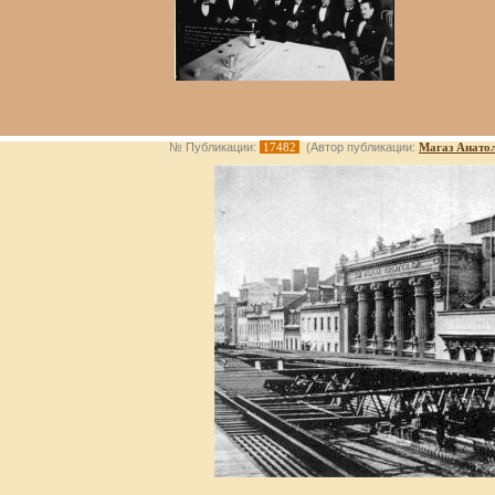
№ Публикации:
17482
(Автор публикации:
Магаз Анато