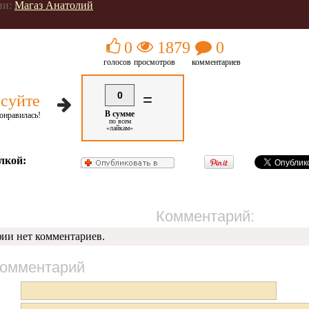
ии:
Магаз Анатолий
0
1879
0
голосов
просмотров
комментариев
0
=
суйте
В сумме
онравилась!
по всем
«лайкам»
лкой:
Комментарий:
фии нет комментариев.
комментарий