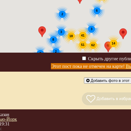
6
2
3
3
41
18
8
14
51
62
2
2
Скрыть другие публ
Этот пост пока не отмечен на карте!
Вы
Добавить фото в этот 
казан
ью-Йорк
19:31
: