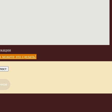
икации
 можете это сделать!
пост