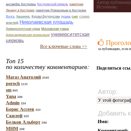
Автор публикац
ансамбль Костромы
Костромской кремль
памятник
Источник:
Ленину в Костроме
памятник Романовым в Костроме
Волга.
Кишинев.
Курзал Бугуруслан
пушка
снег
стерео
Николаевская площадь
анаглиф
Университетская горка
Московская улица
университетская
Александровская колокольня
церковь
Проголо
Все ключевые слова >>
за публикацию, если п
Топ 15
по количеству комментариев:
Поделиться ссы
Магаз Анатолий
2040
poroch
1132
sm
Автор:
865
Yana
398
У этой фотогра
Admin
334
Борис Ассеев
320
Добавить 
Скилеф
305
Имя:
Белков Альберт
299
МНМ
298
Комментарий: