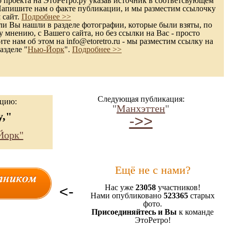
 проекта на ЭтоРетро.ру указав источник в соответсвующем
Напишите нам о факте публикации, и мы разместим ссылочку
 сайт.
Подробнее >>
и Вы нашли в разделе фотографии, которые были взяты, по
 мнению, с Вашего сайта, но без ссылки на Вас - просто
те нам об этом на info@etoretro.ru - мы разместим ссылку на
азделе "
Нью-Йорк
".
Подробнее >>
Следующая публикация:
ацию:
"
Манхэттен
"
y,"
->>
Йорк"
Ещё не с нами?
<-
Нас уже
23058
участников!
Нами опубликовано
523365
старых
фото.
Присоединяйтесь и Вы
к команде
ЭтоРетро!