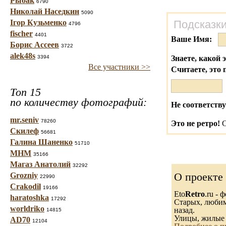
Рыбак
6790
Николай Наседкин
5090
Ігор Кузьменко
Подсказки
4796
fischer
4401
Ваше Имя:
Борис Ассеев
3722
alek48s
3394
Знаете, какой 
Все участники >>
Считаете, это 
Топ 15
по количеству фотографий:
Не соответству
mr.seniv
78260
Это не ретро!
С
Скилеф
56681
Галина Шаненко
51710
МНМ
35166
Магаз Анатолий
32292
О проекте
Grozniy
22990
Crakodil
19166
Eto
Retro
.ru -
haratoshka
17292
Старых, любимы
worldriko
назад.
14815
Улицы, жилые 
AD70
12104