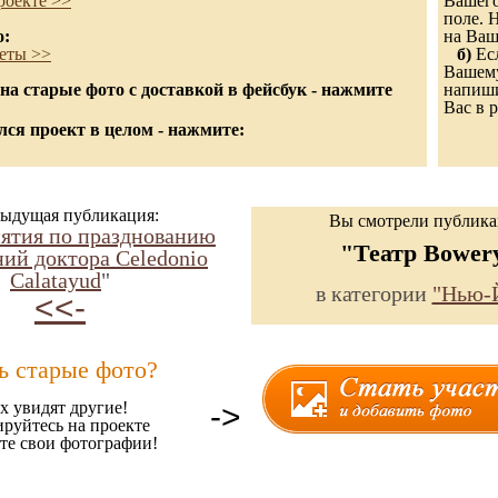
роекте >>
Вашего
поле. 
о:
на Ваш
еты >>
б)
Есл
Вашему
а старые фото с доставкой в фейсбук - нажмите
напиши
Вас в р
ся проект в целом - нажмите:
ыдущая публикация:
Вы смотрели публик
ятия по празднованию
"Театр Bower
ий доктора Celedonio
Calatayud
"
в категории
"Нью-
<<-
ь старые фото?
х увидят другие!
->
ируйтесь на проекте
те свои фотографии!