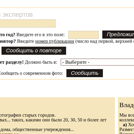
 экспертов
это год?
Введите его в это поле:
повтор?
Введите
номер публикации
(число над первой, верхней 
ет разделу!
Должно быть в:
ообщить о современном фото:
Влад
 фотографии старых городов.
Мы все
х... таких, какими они были 20, 30, 50 и более лет
колле
а)
Хот
дома, общественные учереждения...
Размес