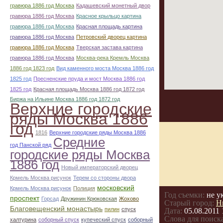
гравюра 1886 год Москва
Кадашевский монетный двор
гравюра 1886 год Москва
Красное крыльцо картина
гравюра 1886 год Москва
Красная площадь картина
гравюра 1886 год Москва
Петровский дворец картина
гравюра 1886 год Москва
Тверская застава картина
гравюра 1886 год Москва
Москва-река Кремль Москва
1886 год 1823 год
Вид каменного моста Москва 1886 год
1825 год
Пресненские пруда и мост Москва 1886 год
1825 год
Красная площадь Москва 1886 год 1872 год
Биржа на Ильине Москва 1886 год 1872 год
Верхние городские
ряды Москва 1886
год
1816
Верхние городские ряды Москва 1886
Средние
год Панской ряд
городские ряды Москва
1886 год
Новый императорский дворец
Крмель Москва рисунок
Терем со стороны двора
московский
Крмель Москва рисунок
Полиция
Год съемки:
не у
проспект
Горсад
Дружинин Крюковская
Жохово
Старый город:
Н
Благовещенский монастырь
пилин
спуск
Дата:
05.08.2011 
Слова для поиска
халтурина
соборный спуск
купеческий спуск
соборный