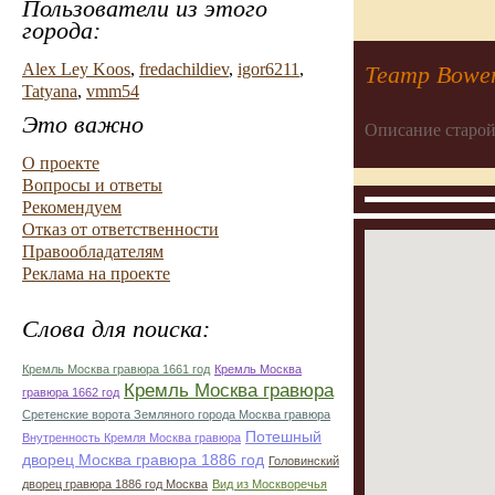
Пользователи из этого
города:
Alex Ley Koos
,
fredachildiev
,
igor6211
,
Театр Bower
Tatyana
,
vmm54
Это важно
Описание старой
О проекте
Вопросы и ответы
Рекомендуем
Отказ от ответственности
Правообладателям
Реклама на проекте
Слова для поиска:
Кремль Москва гравюра 1661 год
Кремль Москва
Кремль Москва гравюра
гравюра 1662 год
Сретенские ворота Земляного города Москва гравюра
Потешный
Внутренность Кремля Москва гравюра
дворец Москва гравюра 1886 год
Головинский
дворец гравюра 1886 год Москва
Вид из Москворечья