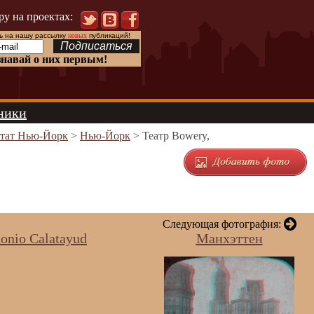
ру на проектах:
 на нашу рассылку
новых
публикаций!
знавай о них первым!
ники
тат Нью-Йорк
>
Нью-Йорк
> Театр Bowery,
Следующая фотография:
nio Calatayud
Манхэттен