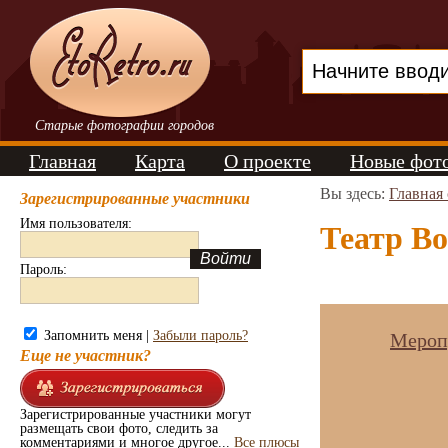
Старые фотографии городов
Главная
Карта
О проекте
Новые фот
Вы здесь:
Главная
Зарегистрированные участники
Имя пользователя:
Театр Bo
Пароль:
Запомнить меня |
Забыли пароль?
Меропр
Еще не участник?
Зарегистрированные участники могут
размещать свои фото, следить за
комментариями и многое другое...
Все плюсы