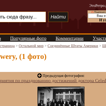
ЭтоРетро.
(!)
Подпишись
И у
о
Популярные фото
Комментарии
Участ
 страница
>
Остальной мир
>
Соединённые Штаты Америки
>
Ш
wery, (1 фото)
Предыдущая фотография:
иятия по празднованию достижений доктора Celedo