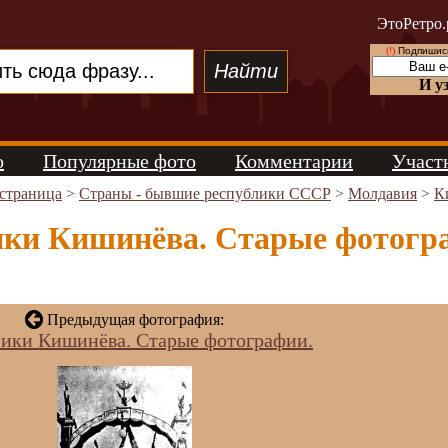
ЭтоРетро.
(!)
Подпишись
И у
о
Популярные фото
Комментарии
Участ
 страница
>
Страны - бывшие республики СССР
>
Молдавия
>
К
ки Кишинёва. Старые фотограф
Предыдущая фотография:
ики Кишинёва. Старые фотографии.