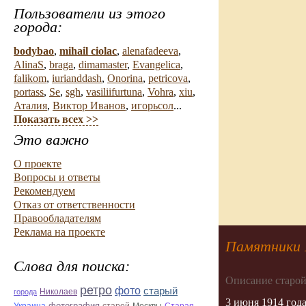
Пользователи из этого
города:
bodybao
,
mihail ciolac
,
alenafadeeva
,
AlinaS
,
braga
,
dimamaster
,
Evangelica
,
falikom
,
iurianddash
,
Onorina
,
petricova
,
portass
,
Se
,
sgh
,
vasiliifurtuna
,
Vohra
,
xiu
,
Аталия
,
Виктор Иванов
,
игорьсол
...
Показать всех >>
Это важно
О проекте
Вопросы и ответы
Рекомендуем
Отказ от ответственности
Правообладателям
Реклама на проекте
Памятники 
Слова для поиска:
Описание старой
ретро
фото
старый
Николаев
города
3 июня 1914 года
фотография