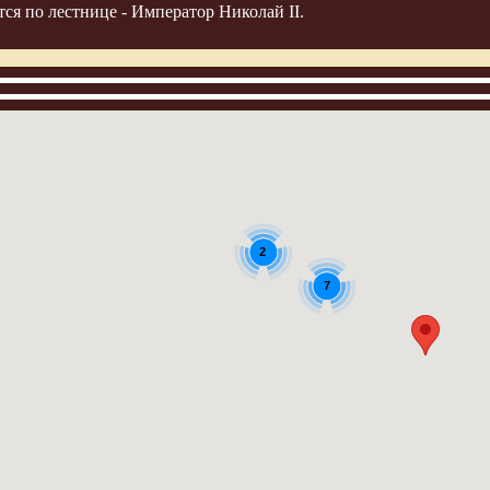
ся по лестнице - Император Николай II.
2
7