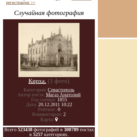
регистрации >>
Случайная фотография
Кирха.
(1 фото)
Категория:
Севастополь
Автор поста:
Магаз Анатолий
Год съемки:
1855
Дата:
20.12.2011 10:22
Рейтинг:
0
Комментарии:
2
Карта:
Всего
523438
фотографий в
300789
постах
в
5257
категориях.