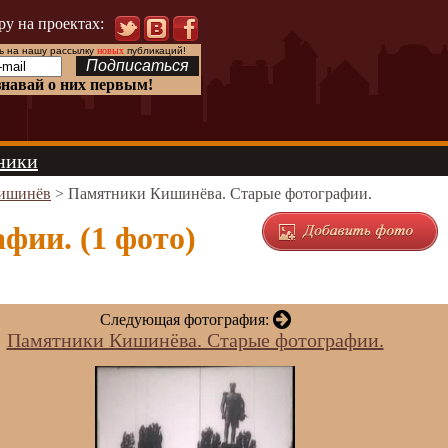
ру на проектах:
 на нашу рассылку
новых
публикаций!
знавай о них первым!
ники
ишинёв
> Памятники Кишинёва. Старые фотографии.
ии. (1 фото)
Следующая фотография:
Памятники Кишинёва. Старые фотографии.