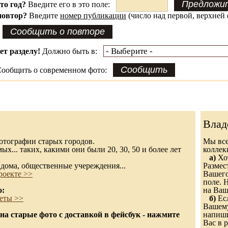
это год?
Введите его в это поле:
повтор?
Введите
номер публикации
(число над первой, верхней 
ет разделу!
Должно быть в:
ообщить о современном фото:
Влад
 фотографии старых городов.
Мы все
х... таких, какими они были 20, 30, 50 и более лет
колле
а)
Хот
дома, общественные учереждения...
Размес
роекте >>
Вашего
поле. 
о:
на Ваш
еты >>
б)
Есл
Вашему
а старые фото с доставкой в фейсбук - нажмите
напиши
Вас в р