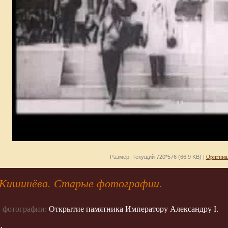
Размер: Текущий 720*576 (66.9 KB) |
Оригина
Кишинёва. Старые фотографии.
 фотографии:
Открытие памятника Императору Александру I.
.