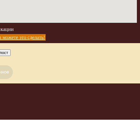
икации
 можете это сделать!
пост