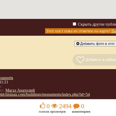
Скрыть другие публ
Этот пост пока не отмечен на карте!
Вы
Добавить фото в этот 
ишинёв
11:21
:
ии:
Магаз Анатолий
/oldchisinau.com/buildings/monuments/index.php?id=54
0
2494
0
голосов
просмотров
комментариев