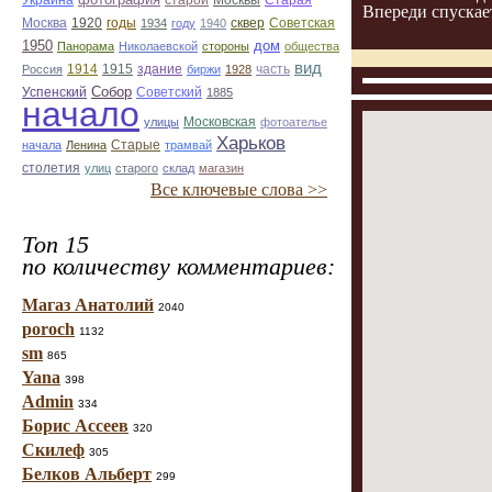
Украина
Старая
старой
Москвы
Впереди спускает
Москва
1920
годы
сквер
1934
году
1940
Советская
1950
дом
Панорама
Николаевской
стороны
общества
вид
1914
1915
здание
Россия
биржи
1928
часть
Собор
Успенский
Советский
1885
начало
улицы
Московская
фотоателье
Харьков
Старые
начала
Ленина
трамвай
столетия
улиц
старого
склад
магазин
Все ключевые слова >>
Топ 15
по количеству комментариев:
Магаз Анатолий
2040
poroch
1132
sm
865
Yana
398
Admin
334
Борис Ассеев
320
Скилеф
305
Белков Альберт
299