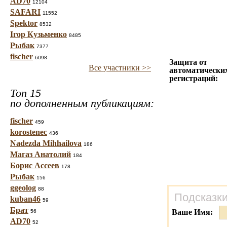
AD70
12104
SAFARI
11552
Spektor
8532
Ігор Кузьменко
8485
Рыбак
7377
fischer
6098
Защита от
Все участники >>
автоматически
регистраций:
Топ 15
по дополненным публикациям:
fischer
459
korostenec
436
Nadezda Mihhailova
186
Магаз Анатолий
184
Борис Ассеев
178
Рыбак
156
ggeolog
88
Подсказки
kuban46
59
Брат
Ваше Имя:
56
AD70
52