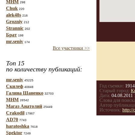
МНМ
298
Chuk
220
alek48s
216
Grozniy
212
Strannic
202
Брат
198
mr.seniv
174
Все участники >>
Топ 15
по количеству публикаций:
mr.seniv
45225
Год съемки:
1914
Скилеф
40848
Старый город:
К
Галина Шаненко
32703
Дата:
04.08.2011 
МНМ
Слова для поиска
26542
Автор публикац
Магаз Анатолий
25449
Источник:
http:/
Crakodil
17967
AD70
7743
haratoshka
7618
Spektor
7249