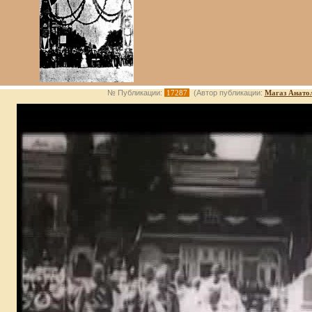
№ Публикации:
17287
(Автор публикации:
Магаз Анато