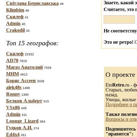
Знаете, какой 
Світлана Бериславська
49
Считаете, это 
Klimbim
48
Скилеф
41
Admin
40
Crakodil
Не соответству
33
Топ 15 географов:
Это не ретро!
С
Скилеф
22332
AD70
7819
Магаз Анатолий
7529
О проекте
МНМ
4912
Борис Ассеев
3339
Eto
Retro
.ru -
alek48s
1488
Старых, любимы
Ronny
назад.
1390
Улицы, жилые 
Белков Альберт
515
Подробнее о п
VSx86
446
Admin
Также полезн
411
Вопросы и отв
Lounge_Lizard
364
Гудков А.И.
Подпишитесь н
274
"нравится":
Ed4x4
261