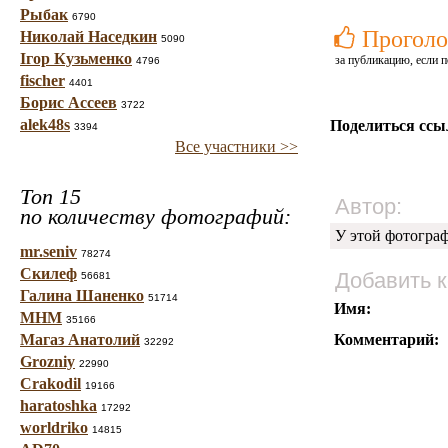
Рыбак
6790
Проголо
Николай Наседкин
5090
Ігор Кузьменко
за публикацию, если п
4796
fischer
4401
Борис Ассеев
3722
alek48s
Поделиться ссы
3394
Все участники >>
Топ 15
Автор:
по количеству фотографий:
У этой фотогра
mr.seniv
78274
Скилеф
Добавить 
56681
Галина Шаненко
51714
Имя:
МНМ
35166
Магаз Анатолий
Комментарий:
32292
Grozniy
22990
Crakodil
19166
haratoshka
17292
worldriko
14815