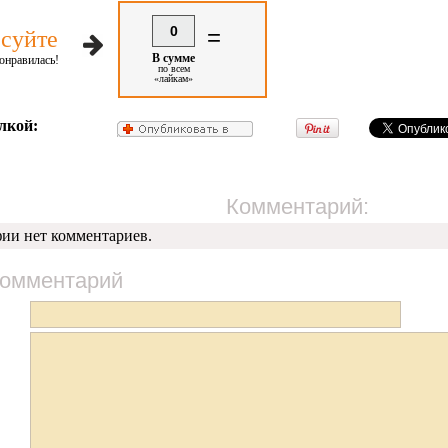
0
=
суйте
В сумме
онравилась!
по всем
«лайкам»
лкой:
Комментарий:
фии нет комментариев.
комментарий