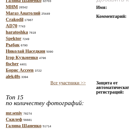
Галина Шаненко
32703
МНМ
Имя:
26542
Магаз Анатолий
25449
Комментарий:
Crakodil
17967
AD70
7743
haratoshka
7618
Spektor
7249
Рыбак
6790
Николай Наседкин
5090
Ігор Кузьменко
4796
fischer
4401
Борис Ассеев
3722
alek48s
3394
Все участники >>
Защита от
автоматически
регистраций:
Топ 15
по количеству фотографий:
mr.seniv
78274
Скилеф
56681
Галина Шаненко
51714