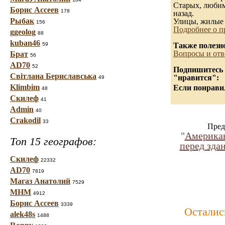
Старых, любимы
Борис Ассеев
178
назад.
Рыбак
Улицы, жилые 
156
Подробнее о п
ggeolog
88
kuban46
59
Также полезн
Вопросы и отв
Брат
56
AD70
52
Подпишитесь н
Світлана Бериславська
"нравится":
49
Klimbim
Если понравил
48
Скилеф
41
Admin
40
Crakodil
33
Пред
"
Американ
Топ 15 географов:
перед зда
Скилеф
22332
AD70
7819
Магаз Анатолий
7529
МНМ
4912
Борис Ассеев
3339
Осталис
alek48s
1488