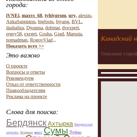
города:
iVNEi
,
maxvs_68
,
tyhiygrom
,
ury
,
alessio
,
AnkaSuigintou
,
bigfoots
,
bjyang
,
BVL
,
dashaliza
,
Djoanna
,
dobmar
,
dvexpert
,
ergey58
,
exeget
,
Gosha
,
Grad
,
Marusia
,
Канадский н
nomadman
,
RogovVlad
...
Показать всех >>
Описание старой
Это важно
О проекте
Вопросы и ответы
Рекомендуем
Отказ от ответственности
Правообладателям
Реклама на проекте
Слова для поиска:
Бердянск
Ахтырка
Введенская
Сумы
Лубны
церковь
Уездных
мест.