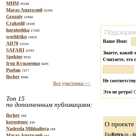
МНМ
35166
Магаз Анатолий
32292
Grozniy
22990
Crakodil
19166
haratoshka
Подсказки
17292
worldriko
14815
Ваше Имя:
AD70
12104
SAFARI
11552
Знаете, какой 
Spektor
8532
Считаете, это 
Ігор Кузьменко
8485
Рыбак
7377
fischer
6098
Не соответству
Все участники >>
Это не ретро!
С
Топ 15
по дополненным публикациям:
fischer
459
korostenec
О проекте
436
Nadezda Mihhailova
186
Eto
Retro
.ru -
Магаз Анатолий
184