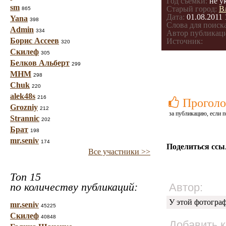
Год съемки:
не у
sm
Старый город:
В
865
Дата:
01.08.2011 
Yana
398
Слова для поиска
Admin
334
Автор публикац
Борис Ассеев
Источник:
320
Скилеф
305
Белков Альберт
299
МНМ
298
Chuk
220
alek48s
216
Проголо
Grozniy
212
за публикацию, если п
Strannic
202
Брат
198
mr.seniv
174
Поделиться ссы
Все участники >>
Топ 15
по количеству публикаций:
Автор:
У этой фотогра
mr.seniv
45225
Скилеф
40848
Добавить 