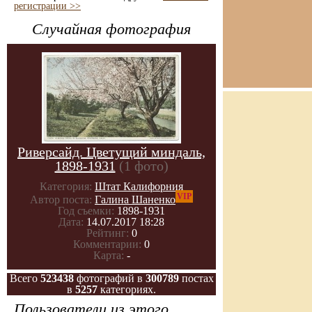
регистрации >>
Случайная фотография
Риверсайд. Цветущий миндаль,
1898-1931
(1 фото)
Категория:
Штат Калифорния
VIP
Автор поста:
Галина Шаненко
Год съемки:
1898-1931
Дата:
14.07.2017 18:28
Рейтинг:
0
Комментарии:
0
Карта:
-
Всего
523438
фотографий в
300789
постах
в
5257
категориях.
Пользователи из этого