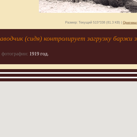
Размер: Текущий 515*338 (81.3 KB) |
Оригинал
аводчик (сидя) контролирует загрузку баржи 
 фотографии:
1919 год.