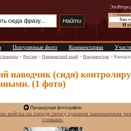
ЭтоРетро.
(!)
Подпишись
И у
о
Популярные фото
Комментарии
Участ
 страница
>
Россия
>
Приморский край
>
Владивосток
> Канадск
й наводчик (сидя) контролиру
нными. (1 фото)
Предыдущая фотография:
е войска на параде перед зданием занимаемым чех
словаки.