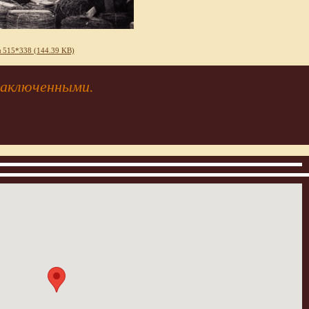
 515*338 (144.39 KB)
заключенными.