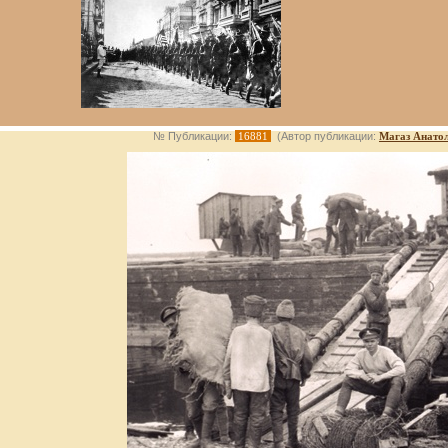
№ Публикации:
16881
(Автор публикации:
Магаз Анато