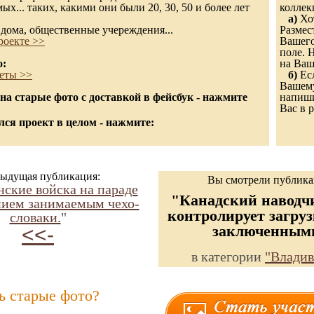
х... таких, какими они были 20, 30, 50 и более лет
колле
а)
Хот
дома, общественные учереждения...
Размес
роекте >>
Вашего
поле. 
о:
на Ваш
еты >>
б)
Есл
Вашему
а старые фото с доставкой в фейсбук - нажмите
напиши
Вас в р
ся проект в целом - нажмите:
ыдущая публикация:
Вы смотрели публик
ские войска на параде
"Канадский наводчи
нием занимаемым чехо-
контролирует загру
словаки.
"
заключенным
<<-
в категории
"Владив
ь старые фото?