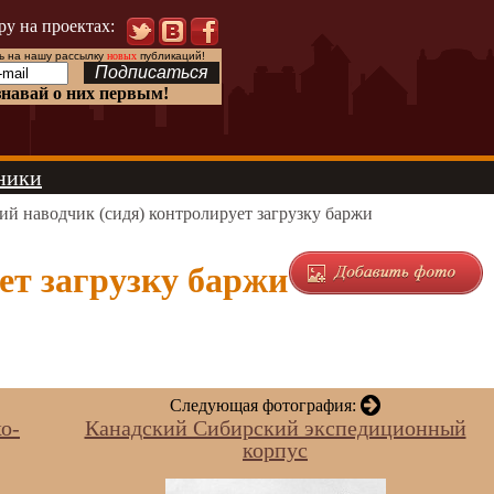
ру на проектах:
 на нашу рассылку
новых
публикаций!
знавай о них первым!
ники
ий наводчик (сидя) контролирует загрузку баржи
ет загрузку баржи
Следующая фотография:
о-
Канадский Сибирский экспедиционный
корпус