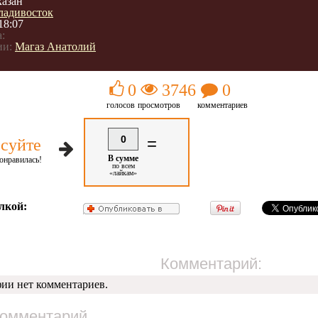
казан
ладивосток
18:07
:
ии:
Магаз Анатолий
0
3746
0
голосов
просмотров
комментариев
0
=
суйте
В сумме
онравилась!
по всем
«лайкам»
лкой:
Комментарий:
фии нет комментариев.
комментарий