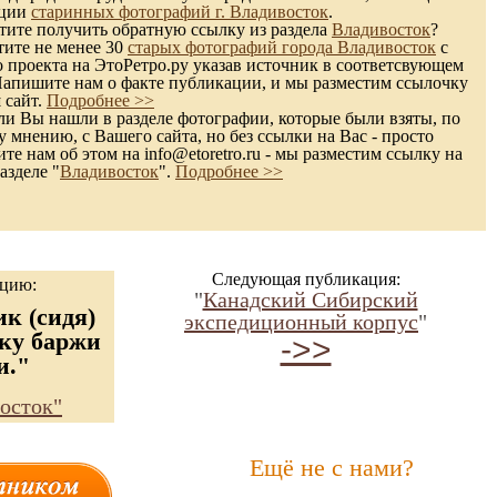
кции
старинных фотографий г. Владивосток
.
ите получить обратную ссылку из раздела
Владивосток
?
тите не менее 30
старых фотографий города Владивосток
с
 проекта на ЭтоРетро.ру указав источник в соответсвующем
Напишите нам о факте публикации, и мы разместим ссылочку
 сайт.
Подробнее >>
и Вы нашли в разделе фотографии, которые были взяты, по
 мнению, с Вашего сайта, но без ссылки на Вас - просто
те нам об этом на info@etoretro.ru - мы разместим ссылку на
азделе "
Владивосток
".
Подробнее >>
Следующая публикация:
ацию:
"
Канадский Сибирский
к (сидя)
экспедиционный корпус
"
зку баржи
->>
и."
осток"
Ещё не с нами?