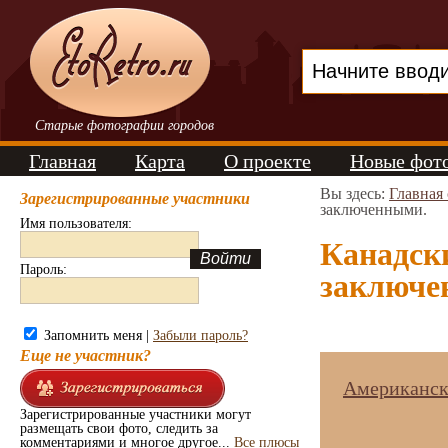
Старые фотографии городов
Главная
Карта
О проекте
Новые фот
Вы здесь:
Главная
Зарегистрированные участники
заключенными.
Имя пользователя:
Канадски
Пароль:
заключе
Запомнить меня |
Забыли пароль?
Еще не участник?
Американски
Зарегистрированные участники могут
размещать свои фото, следить за
комментариями и многое другое...
Все плюсы