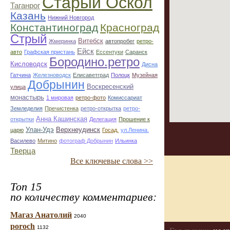
Старый Оскол
Таганрог
Казань
Нижний Новгород
Константиноград
Красноград
Стрый
Витебск
Жмеринка
автопробег
ретро-
Ейск
авто
Графская пристань
Ессентуки
Саранск
Бородино.ретро
Кисловодск
Дисна
Гатчина
Железноводск
Елисаветград
Полоцк
Музейная
Добрынин
Воскресенский
улица
монастырь
1 мировая
ретро-фото
Комиссариат
Земледелия
Пречистенка
ретро-открытка
ретро-
Анна Кашинская
открытки
Делегация
Прошение к
Улан-Удэ
Верхнеудинск
царю
Госад.
ул.Ленина.
Василево
Митино
фотограф Добрынин
Ильинка
Тверца
Все ключевые слова >>
Топ 15
по количеству комментариев:
Магаз Анатолий
2040
poroch
1132