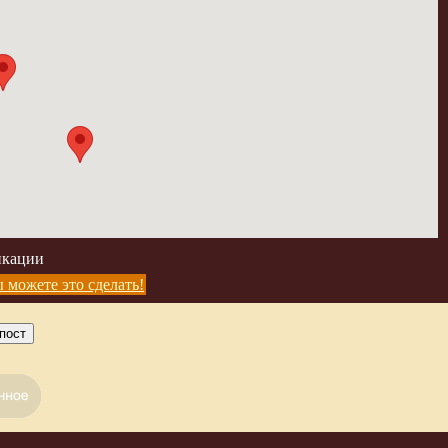
икации
 можете это сделать!
пост