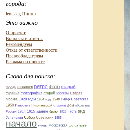
города:
lenuska
,
Ннннн
Это важно
О проекте
Вопросы и ответы
Рекомендуем
Отказ от ответственности
Правообладателям
Реклама на проекте
Слова для поиска:
ретро
фото
старый
Николаев
города
фотография
Украина
Старая
старой
Москвы
Москва
1920
годы
сквер
1934
году
1940
Советская
1950
дом
Панорама
Николаевской
стороны
общества
вид
1914
1915
здание
Россия
биржи
1928
часть
Собор
Успенский
Советский
1885
начало
улицы
Московская
фотоателье