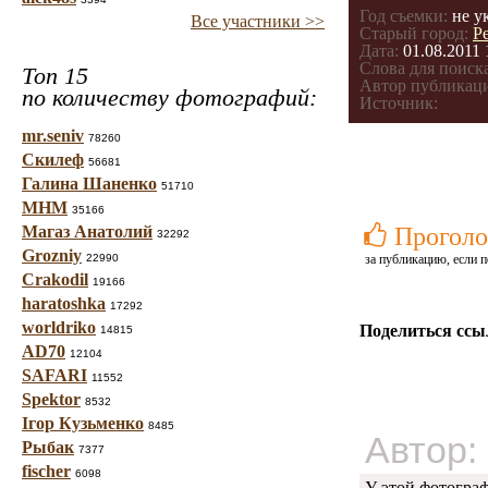
Год съемки:
не у
Все участники >>
Старый город:
Р
Дата:
01.08.2011 
Слова для поиска
Топ 15
Автор публикац
по количеству фотографий:
Источник:
mr.seniv
78260
Скилеф
56681
Галина Шаненко
51710
МНМ
35166
Магаз Анатолий
Проголо
32292
Grozniy
22990
за публикацию, если п
Crakodil
19166
haratoshka
17292
worldriko
Поделиться ссы
14815
AD70
12104
SAFARI
11552
Spektor
8532
Ігор Кузьменко
8485
Автор:
Рыбак
7377
fischer
6098
У этой фотогра