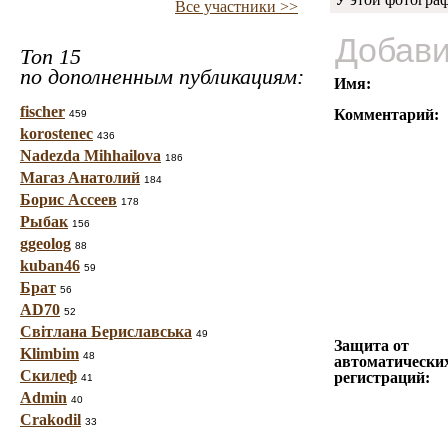
Все участники >>
Добави
Топ 15
по дополненным публикациям:
Имя:
fischer
Комментарий:
459
korostenec
436
Nadezda Mihhailova
186
Магаз Анатолий
184
Борис Ассеев
178
Рыбак
156
ggeolog
88
kuban46
59
Брат
56
AD70
52
Світлана Бериславська
49
Защита от
Klimbim
48
автоматически
Скилеф
регистраций:
41
Admin
40
Crakodil
33