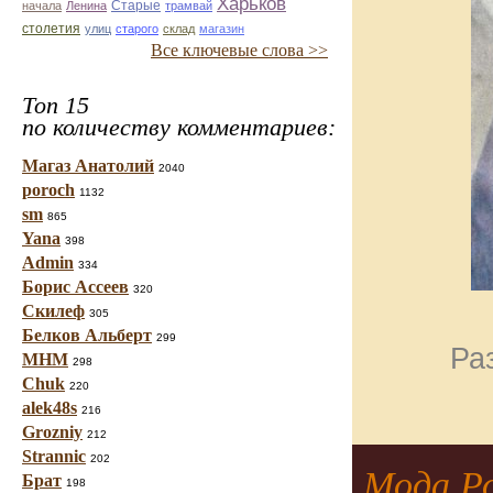
Харьков
Старые
начала
Ленина
трамвай
столетия
улиц
старого
склад
магазин
Все ключевые слова >>
Топ 15
по количеству комментариев:
Магаз Анатолий
2040
poroch
1132
sm
865
Yana
398
Admin
334
Борис Ассеев
320
Скилеф
305
Белков Альберт
299
Ра
МНМ
298
Chuk
220
alek48s
216
Grozniy
212
Strannic
202
Мода Ро
Брат
198