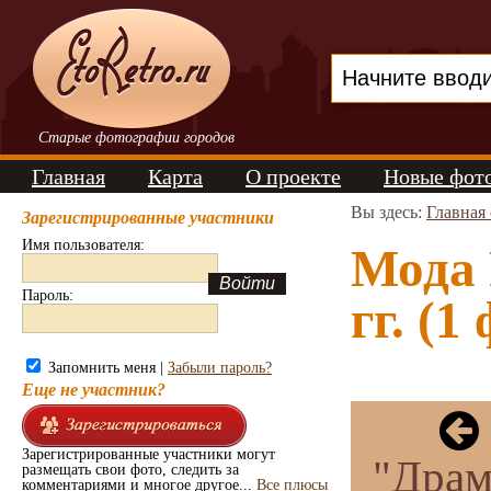
Старые фотографии городов
Главная
Карта
О проекте
Новые фот
Вы здесь:
Главная
Зарегистрированные участники
Имя пользователя:
Мода 
Пароль:
гг. (1
Запомнить меня |
Забыли пароль?
Еще не участник?
Зарегистрированные участники могут
"Драм
размещать свои фото, следить за
комментариями и многое другое...
Все плюсы