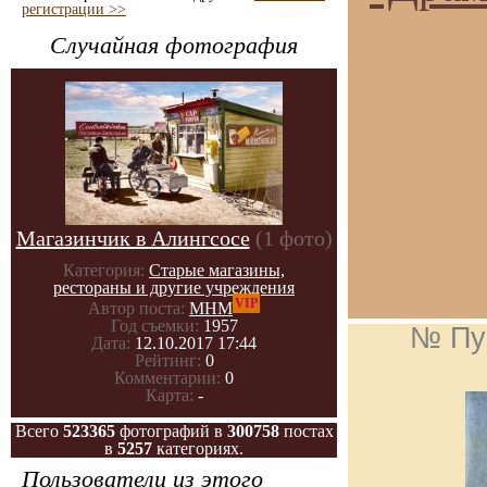
регистрации >>
Случайная фотография
Магазинчик в Алингсосе
(1 фото)
Категория:
Старые магазины,
рестораны и другие учреждения
VIP
Автор поста:
МНМ
Год съемки:
1957
№ Пу
Дата:
12.10.2017 17:44
Рейтинг:
0
Комментарии:
0
Карта:
-
Всего
523365
фотографий в
300758
постах
в
5257
категориях.
Пользователи из этого