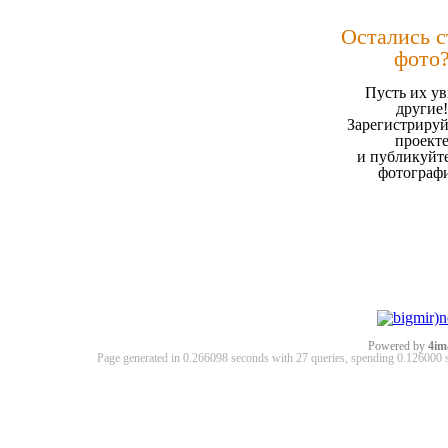
Остались 
фото
Пусть их ув
другие!
Зарегистрируй
проект
и публикуйт
фотограф
Powered by
4im
Page generated in 0.266098 seconds with 27 queries, spending 0.12600