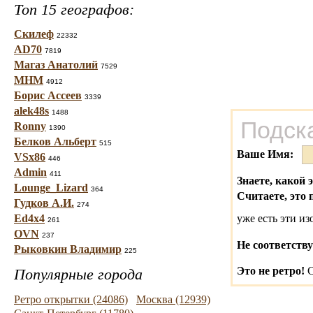
Топ 15 географов:
Скилеф
22332
AD70
7819
Магаз Анатолий
7529
МНМ
4912
Борис Ассеев
3339
alek48s
1488
Подск
Ronny
1390
Белков Альберт
515
Ваше Имя:
VSx86
446
Admin
411
Знаете, какой 
Lounge_Lizard
364
Считаете, это 
Гудков А.И.
274
Ed4x4
уже есть эти и
261
OVN
237
Не соответству
Рыковкин Владимир
225
Это не ретро!
С
Популярные города
Ретро открытки (24086)
Москва (12939)