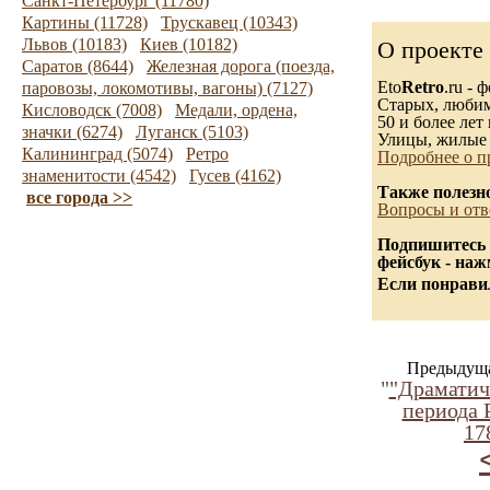
Санкт-Петербург (11780)
Картины (11728)
Трускавец (10343)
Львов (10183)
Киев (10182)
О проекте
Саратов (8644)
Железная дорога (поезда,
Eto
Retro
.ru -
паровозы, локомотивы, вагоны) (7127)
Старых, любимы
Кисловодск (7008)
Медали, ордена,
50 и более лет 
значки (6274)
Луганск (5103)
Улицы, жилые 
Калининград (5074)
Ретро
Подробнее о п
знаменитости (4542)
Гусев (4162)
Также полезн
все города >>
Вопросы и отв
Подпишитесь 
фейсбук - на
Если понравил
Предыдуща
"
"Драматич
периода 
17