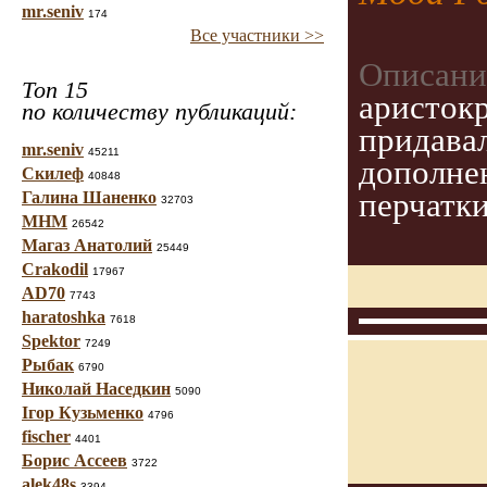
mr.seniv
174
Все участники >>
Описани
Топ 15
аристок
по количеству публикаций:
придавал
mr.seniv
45211
дополне
Скилеф
40848
перчатки
Галина Шаненко
32703
МНМ
26542
Магаз Анатолий
25449
Crakodil
17967
AD70
7743
haratoshka
7618
Spektor
7249
Рыбак
6790
Николай Наседкин
5090
Ігор Кузьменко
4796
fischer
4401
Борис Ассеев
3722
alek48s
3394