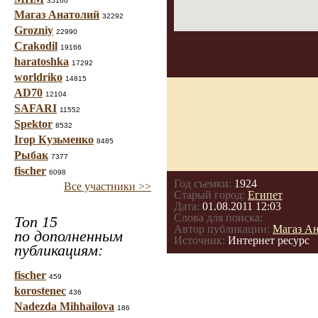
35166
Магаз Анатолий
32292
Grozniy
22990
Crakodil
19166
haratoshka
17292
worldriko
14815
AD70
12104
SAFARI
11552
Spektor
8532
Ігор Кузьменко
8485
Рыбак
7377
fischer
6098
Год съемки:
1924
Все участники >>
Старый город:
Египет
Дата:
01.08.2011 12:03
Слова для поиска:
Топ 15
Автор публикации:
Магаз А
по дополненным
Источник:
Интернет ресурс
публикациям:
fischer
459
korostenec
436
Nadezda Mihhailova
186