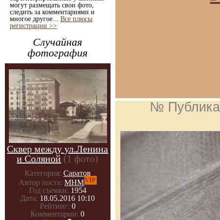
могут размещать свои фото,
следить за комментариями и
многое другое...
Все плюсы
регистрации >>
Случайная
фотография
№ Публика
Сквер между ул.Ленина
и Соляной
(1 фото)
Категория:
Саратов
VIP
Автор поста:
МНМ
Год съемки:
1954
Дата:
18.05.2016 10:10
Рейтинг:
0
Комментарии:
0