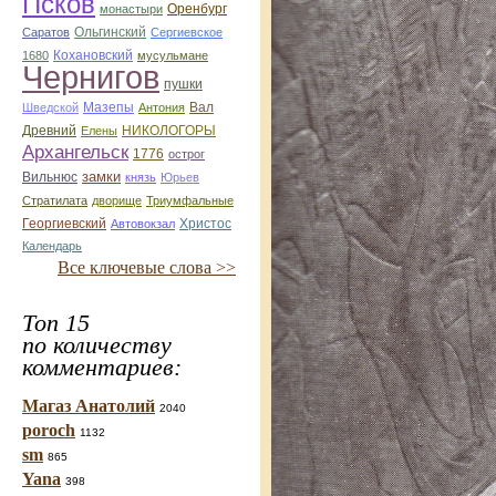
Псков
монастыри
Оренбург
Саратов
Ольгинский
Сергиевское
Кохановский
1680
мусульмане
Чернигов
пушки
Мазепы
Вал
Шведской
Антония
Древний
НИКОЛОГОРЫ
Елены
Архангельск
1776
острог
замки
Вильнюс
князь
Юрьев
Стратилата
дворище
Триумфальные
Георгиевский
Автовокзал
Христос
Календарь
Все ключевые слова >>
Топ 15
по количеству
комментариев:
Магаз Анатолий
2040
poroch
1132
sm
865
Yana
398