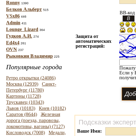
Ronny
1390
Белков Альберт
515
BB-код
VSx86
446
Admin
411
Lounge_Lizard
364
Гудков А.И.
Защита от
274
автоматических
Ed4x4
261
регистраций:
OVN
237
Рыковкин Владимир
225
Популярные города
Пожалу
Если у 
получит
Ретро открытки (24086)
Москва (12939)
Санкт-
Петербург (11780)
Картины (11728)
Трускавец (10343)
Львов (10183)
Киев (10182)
Саратов (8644)
Железная
дорога (поезда, паровозы,
Подсказки экспер
локомотивы, вагоны) (7127)
Ваше Имя:
Кисловодск (7008)
Медали,