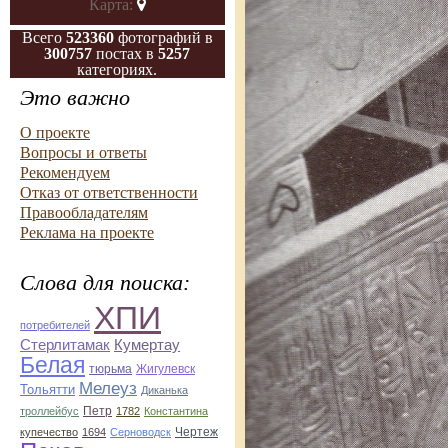
Карта:
Всего
523360
фотографий в
300757
постах в
5257
категориях.
Это важно
О проекте
Вопросы и ответы
Рекомендуем
Отказ от ответственности
Правообладателям
Реклама на проекте
Слова для поиска:
ХПИ
потребителей
Кумертау
Стерлитамак
Белая
Жигулевск
тюрьма
Мелеуз
Тольятти
Диканька
троллейбус
Петр
1782
Константина
Чертеж
купечество
1694
Серноводск