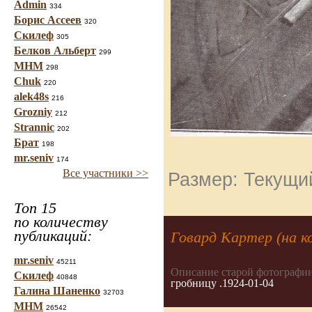
Admin
334
Борис Ассеев
320
Скилеф
305
Белков Альберт
299
МНМ
298
Chuk
220
alek48s
216
Grozniy
212
Strannic
202
Брат
198
mr.seniv
174
Все участники >>
Размер: Текущий
Топ 15
по количеству
публикаций:
Говард Картер (на ко
mr.seniv
45211
Описание старой фотографии
Скилеф
40848
гробницу .1924-01-04
Галина Шаненко
32703
МНМ
26542