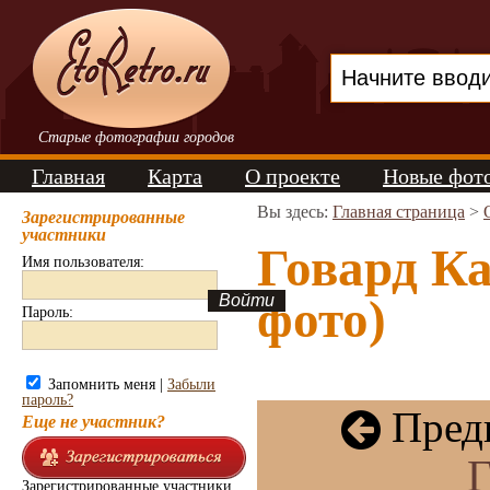
Старые фотографии городов
Главная
Карта
О проекте
Новые фот
Вы здесь:
Главная страница
>
Зарегистрированные
участники
Говард Ка
Имя пользователя:
фото)
Пароль:
Запомнить меня |
Забыли
пароль?
Пред
Еще не участник?
Г
Зарегистрированные участники