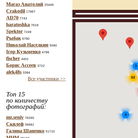
Магаз Анатолий
25449
Crakodil
17967
AD70
7743
haratoshka
7618
Spektor
7249
Рыбак
6790
Николай Наседкин
5090
Ігор Кузьменко
4796
fischer
4401
Борис Ассеев
3722
3
alek48s
3394
63
Все участники >>
Топ 15
по количеству
фотографий:
4
mr.seniv
78260
Скилеф
56681
Галина Шаненко
51710
МНМ