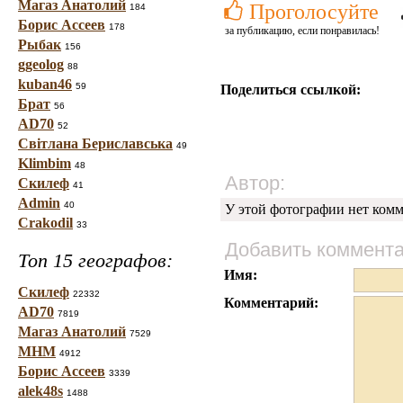
Магаз Анатолий
Проголосуйте
184
Борис Ассеев
178
за публикацию, если понравилась!
Рыбак
156
ggeolog
88
kuban46
59
Поделиться ссылкой:
Брат
56
AD70
52
Світлана Бериславська
49
Klimbim
48
Автор:
Скилеф
41
Admin
40
У этой фотографии нет комм
Crakodil
33
Добавить коммент
Топ 15 географов:
Имя:
Скилеф
22332
Комментарий:
AD70
7819
Магаз Анатолий
7529
МНМ
4912
Борис Ассеев
3339
alek48s
1488