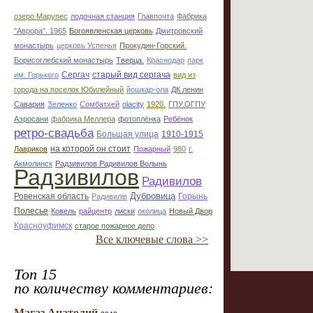
озеро Марупес
лодочная станция
Главпочта
Фабрика
"Аврора". 1965
Богоявленская церковь
Дмитровский
монастырь
церковь Успенья
Прокудин-Горский.
Борисоглебский монастырь
Тверца.
Краснодар
парк
Сергач
старый вид сергача
им. Горького
вид из
города на поселок Юбилейный
йошкар-ола
ДК ленин
Савария
Зеленко
Сомбатхей
olacity
1920.
ГПУ.ОГПУ
Аэросани
фабрика Меллера
фотоплёнка
Ребёнок
ретро-свадьба
Большая улица
1910-1915
на которой он стоит
Лавриков
Пожарный
980
г.
Акмолинск
Радзивилов Радивилов Волынь
Радзивилов
Радивилов
Дубровица
Ровенская область
Горынь
Радивилiв
Полесье
Ковель
райцентр
лиски
околица
Новый Двор
Красноуфимск
старое пожарное депо
Все ключевые слова >>
Топ 15
по количеству комментариев:
Магаз Анатолий