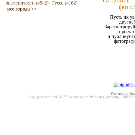
Остались 
знаменитости (4542)
Гусев (4162)
фото
все города >>
Пусть их ув
другие!
Зарегистрируй
проект
и публикуйт
фотограф
Powered by
4im
Page generated in 0.248273 seconds with 28 queries, spending 0.10600