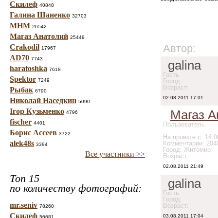
Скилеф
40848
Галина Шаненко
32703
МНМ
26542
Магаз Анатолий
25449
Автор:
Crakodil
17967
AD70
7743
galina
haratoshka
7618
Гость
Spektor
7249
Город:
Возраст:
Рыбак
6790
02.08.2011 17:01
Николай Наседкин
5090
Ігор Кузьменко
Магаз А
4796
fischer
4401
Пользователь
Борис Ассеев
3722
На проекте с: 14.0
alek48s
Комментарии: 204
3394
Город: Житомир
Все участники >>
Возраст:
02.08.2011 21:49
Топ 15
galina
по количеству фотографий:
Гость
Город:
mr.seniv
Возраст:
78260
Скилеф
03.08.2011 17:04
56681