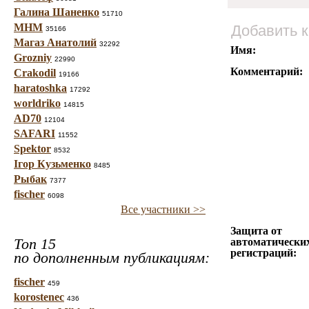
Галина Шаненко
51710
МНМ
Добавить 
35166
Магаз Анатолий
32292
Имя:
Grozniy
22990
Комментарий:
Crakodil
19166
haratoshka
17292
worldriko
14815
AD70
12104
SAFARI
11552
Spektor
8532
Ігор Кузьменко
8485
Рыбак
7377
fischer
6098
Все участники >>
Защита от
Топ 15
автоматически
регистраций:
по дополненным публикациям:
fischer
459
korostenec
436