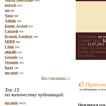
2040
poroch
1132
sm
865
Yana
398
Admin
334
Борис Ассеев
320
Скилеф
305
Белков Альберт
Год съемки:
не у
299
Старый город:
К
МНМ
298
Дата:
21.07.2011 
Chuk
220
Слова для поиска
Автор публикац
alek48s
216
Источник:
Grozniy
212
Strannic
202
Брат
198
mr.seniv
174
Все участники >>
Проголо
Топ 15
за публикацию, если п
по количеству публикаций:
mr.seniv
45211
Поделиться ссы