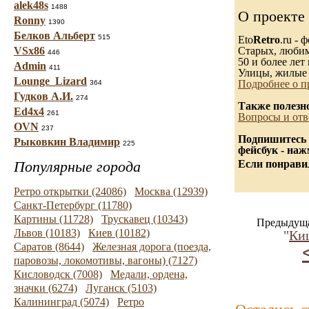
alek48s
1488
О проекте
Ronny
1390
Белков Альберт
515
Eto
Retro
.ru -
VSx86
Старых, любимы
446
50 и более лет 
Admin
411
Улицы, жилые 
Lounge_Lizard
Подробнее о п
364
Гудков А.И.
274
Также полезн
Ed4x4
261
Вопросы и отв
OVN
237
Подпишитесь 
Рыковкин Владимир
225
фейсбук - на
Популярные города
Если понравил
Ретро открытки (24086)
Москва (12939)
Санкт-Петербург (11780)
Картины (11728)
Трускавец (10343)
Предыдуща
Львов (10183)
Киев (10182)
"
Ки
Саратов (8644)
Железная дорога (поезда,
паровозы, локомотивы, вагоны) (7127)
Кисловодск (7008)
Медали, ордена,
значки (6274)
Луганск (5103)
Калининград (5074)
Ретро