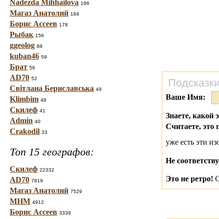
Nadezda Mihhailova
186
Магаз Анатолий
184
Борис Ассеев
178
Рыбак
156
ggeolog
88
kuban46
59
Брат
56
AD70
52
Подсказки
Світлана Бериславська
49
Ваше Имя:
Klimbim
48
Скилеф
41
Знаете, какой 
Admin
40
Считаете, это 
Crakodil
33
уже есть эти и
Топ 15 географов:
Не соответству
Скилеф
22332
Это не ретро!
С
AD70
7819
Магаз Анатолий
7529
МНМ
4912
Борис Ассеев
3339