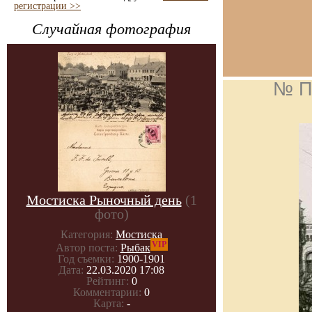
регистрации >>
Случайная фотография
№ П
Мостиска Рыночный день
(1
фото)
Категория:
Мостиска
VIP
Автор поста:
Рыбак
Год съемки:
1900-1901
Дата:
22.03.2020 17:08
Рейтинг:
0
Комментарии:
0
Карта:
-