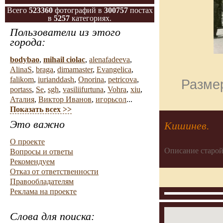
Всего
523360
фотографий в
300757
постах
в
5257
категориях.
Пользователи из этого
города:
bodybao
,
mihail ciolac
,
alenafadeeva
,
AlinaS
,
braga
,
dimamaster
,
Evangelica
,
falikom
,
iurianddash
,
Onorina
,
petricova
,
Размер
portass
,
Se
,
sgh
,
vasiliifurtuna
,
Vohra
,
xiu
,
Аталия
,
Виктор Иванов
,
игорьсол
...
Показать всех >>
Это важно
Кишинев.
О проекте
Описание старой
Вопросы и ответы
Рекомендуем
Отказ от ответственности
Правообладателям
Реклама на проекте
Слова для поиска: