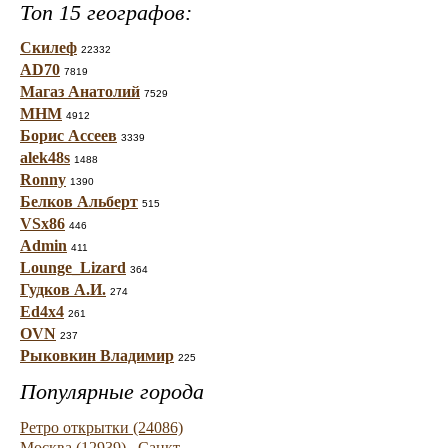
Топ 15 географов:
Скилеф
22332
AD70
7819
Магаз Анатолий
7529
МНМ
4912
Борис Ассеев
3339
alek48s
1488
Ronny
1390
Белков Альберт
515
VSx86
446
Admin
411
Lounge_Lizard
364
Гудков А.И.
274
Ed4x4
261
OVN
237
Рыковкин Владимир
225
Популярные города
Ретро открытки (24086)
Москва (12939)
Санкт-