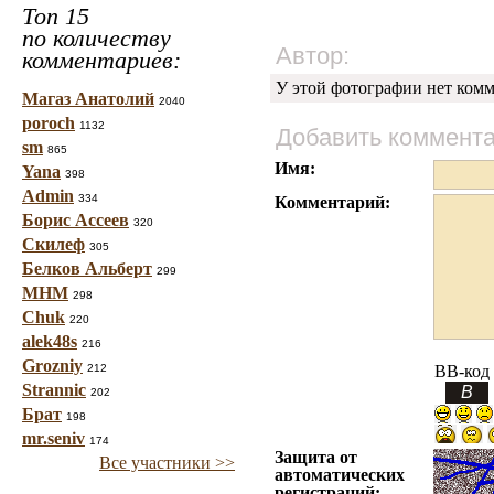
Топ 15
по количеству
Автор:
комментариев:
У этой фотографии нет комм
Магаз Анатолий
2040
poroch
1132
Добавить коммент
sm
865
Имя:
Yana
398
Admin
334
Комментарий:
Борис Ассеев
320
Скилеф
305
Белков Альберт
299
МНМ
298
Chuk
220
alek48s
216
Grozniy
212
BB-код
Strannic
202
Брат
198
mr.seniv
174
Защита от
Все участники >>
автоматических
регистраций: