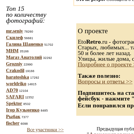
Топ 15
по количеству
фотографий:
О проекте
mr.seniv
78260
Скилеф
56681
Eto
Retro
.ru - фотогр
Галина Шаненко
51702
Старых, любимых... т
МНМ
35166
50 и более лет назад.
Магаз Анатолий
Улицы, жилые дома, 
32292
Grozniy
Подробнее о проекте
22990
Crakodil
19166
Также полезно:
haratoshka
17292
Вопросы и ответы >>
worldriko
14815
AD70
12104
Подпишитесь на ста
SAFARI
фейсбук - нажмите 
11552
Spektor
8532
Если понравился пр
Ігор Кузьменко
8485
Рыбак
7377
fischer
6098
Предыдущая публ
Все участники >>