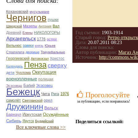
Слова для поиска:
Кохановский
мусульмане
Чернигов
пушки
Мазепы
Вал
Шведской
Антония
Год съемки:
1903-1914
Древний
НИКОЛОГОРЫ
Елены
Старый город:
Ретро открыт
Архангельск
1776
острог
Дата:
20.07.2011 08:23
замки
Вильнюс
князь
Юрьев
Слова для поиска:
Автор публикации:
Магаз А
Стратилата
дворище
Триумфальные
Источник:
http://commons.wi
Георгиевский
Автовокзал
Христос
Пенза
сверху
Календарь
Оккупация
дети
Чухлома
военопленные
полицаи
Бабий
Эсэсовец
Эсэсовцы
Бежецк
Проголосуйте
1976
Чита
Рига
орел
самолёт
Светланской
за публикацию, если понравилась!
Дружинин
Вельск
Иркутская
Осуждённые
Барнаул
Сибирь
Поделиться ссылкой:
Якутск
Буддийский
Все ключевые слова >>