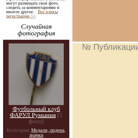
могут размещать свои фото,
следить за комментариями и
многое другое...
Все плюсы
регистрации >>
Случайная
фотография
№ Публикаци
Футбольный клуб
ФАРУЛ Румыния
(1
фото)
Категория:
Медали, ордена,
значки