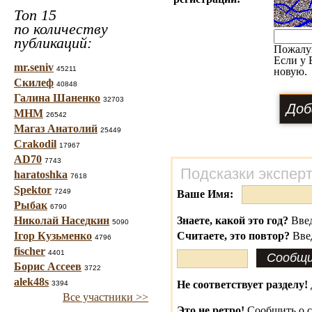
Топ 15
по количеству
публикаций:
Пожалу
Если у 
mr.seniv
45211
новую.
Скилеф
40848
Галина Шаненко
32703
МНМ
26542
Магаз Анатолий
25449
Crakodil
17967
AD70
7743
Подсказки экспер
haratoshka
7618
Spektor
7249
Ваше Имя:
Рыбак
6790
Николай Наседкин
Знаете, какой это год?
Введ
5090
Ігор Кузьменко
Считаете, это повтор?
Вве
4796
fischer
4401
Борис Ассеев
3722
alek48s
Не соответствует разделу!
3394
Все участники >>
Это не ретро!
Сообщить о с