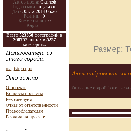
Автор поста:
Скилеф
Год съемки:
не указан
Дата:
03.12.2014 06:26
Рейтинг:
0
Комментарии:
0
Карта:
-
Всего
523358
фотографий в
300757
постах в
5257
категориях.
Размер: Т
Пользователи из
этого города:
magistr
,
serjao
Александровская коло
Это важно
О проекте
Описание старой фотографии
Вопросы и ответы
Рекомендуем
Отказ от ответственности
Правообладателям
Реклама на проекте