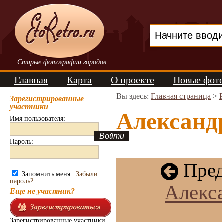
Старые фотографии городов
Главная
Карта
О проекте
Новые фот
Вы здесь:
Главная страница
>
Зарегистрированные
участники
Александр
Имя пользователя:
Пароль:
Пред
Запомнить меня |
Забыли
пароль?
Алекса
Еще не участник?
Зарегистрированные участники