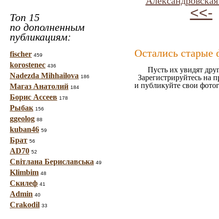
"
Александровская
<<-
Топ 15
по дополненным
публикациям:
Остались старые 
fischer
459
korostenec
436
Пусть их увидят дру
Nadezda Mihhailova
Зарегистрируйтесь на п
186
и публикуйте свои фото
Магаз Анатолий
184
Борис Ассеев
178
Рыбак
156
ggeolog
88
kuban46
59
Брат
56
AD70
52
Світлана Бериславська
49
Klimbim
48
Скилеф
41
Admin
40
Crakodil
33